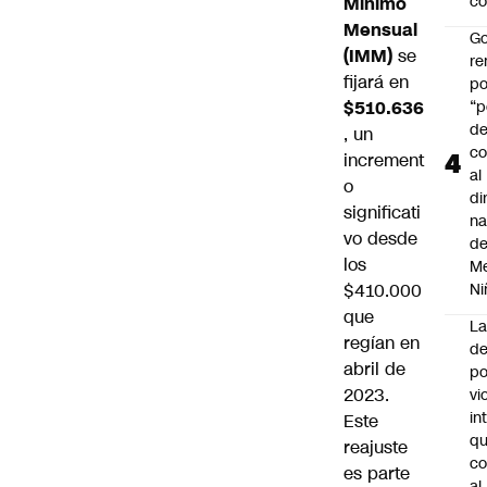
co
Mínimo
Mensual
Go
(IMM)
se
r
fijará en
po
$510.636
“p
d
, un
co
increment
al
o
di
significati
na
vo desde
d
los
Me
$410.000
Ni
que
L
regían en
de
abril de
po
2023.
vi
in
Este
q
reajuste
c
es parte
al