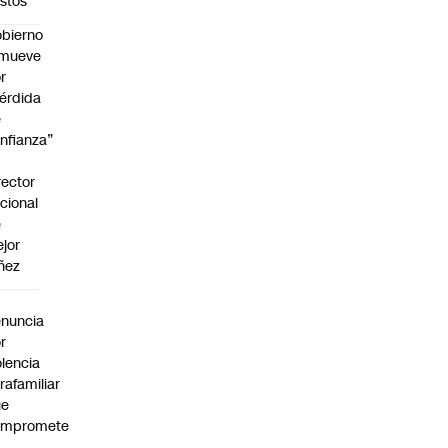
stos
bierno
emueve
r
érdida
e
nfianza”
rector
cional
e
jor
ñez
a
nuncia
r
olencia
trafamiliar
ue
ompromete