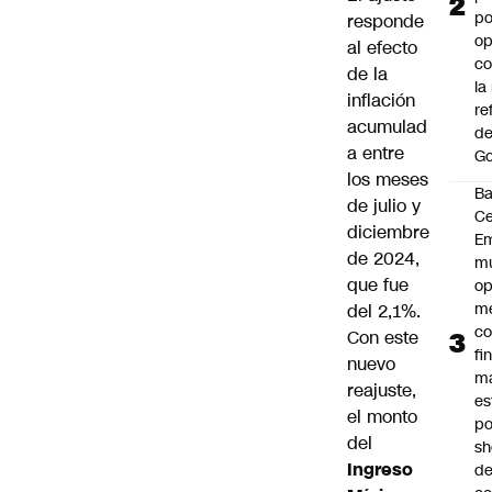
po
responde
op
al efecto
co
de la
la
inflación
re
acumulad
de
a entre
Go
los meses
B
de julio y
Ce
diciembre
E
de 2024,
mu
que fue
op
me
del 2,1%.
co
Con este
fi
nuevo
m
reajuste,
es
el monto
po
del
s
Ingreso
d