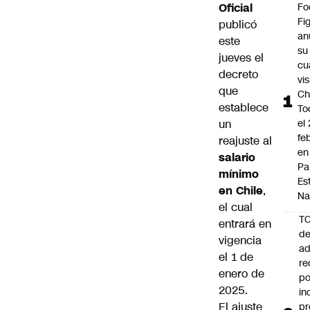
Oficial
Fo
Fi
publicó
an
este
su
jueves el
cu
decreto
vis
que
Ch
establece
To
un
el
fe
reajuste al
en
salario
Pa
mínimo
Es
en Chile
,
Na
el cual
T
entrará en
de
vigencia
ad
el 1 de
re
enero de
po
2025.
in
El ajuste
pr