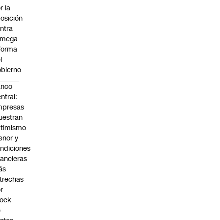
r la
osición
ntra
 mega
forma
l
bierno
anco
ntral:
mpresas
estran
timismo
nor y
ndiciones
nancieras
ás
trechas
r
hock
e