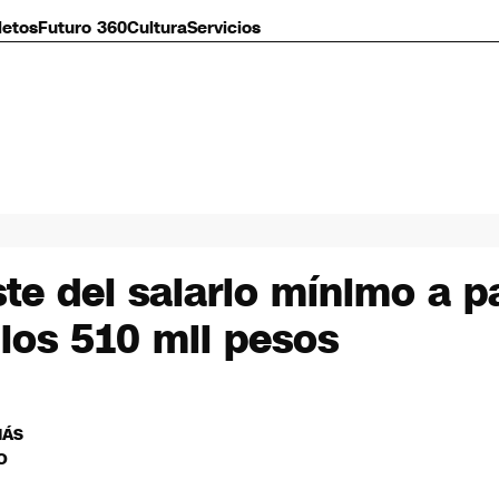
letos
Futuro 360
Cultura
Servicios
ste del salario mínimo a p
los 510 mil pesos
MÁS
O