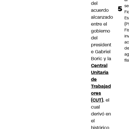
del
se
acuerdo
Fi
alcanzado
Es
entre el
(P
Fi
gobierno
in
del
ac
president
d
e Gabriel
ag
Boric y la
fí
Central
Unitaria
de
Trabajad
ores
(CUT)
, el
cual
derivó en
el
histórico