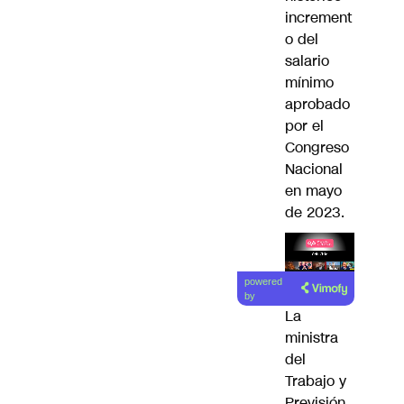
increment
o del
salario
mínimo
aprobado
por el
Congreso
Nacional
en mayo
de 2023.
Lea el
powered
artículo
by
La
ministra
del
Trabajo y
Previsión