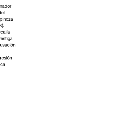
nador
del
pinoza
S):
scalía
vestiga
usación
e
resión
sica