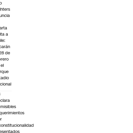
o
ghters
uncia
arta
ita a
ile:
carán
 28 de
brero
 el
rque
tadio
cional
C
clara
misibles
querimientos
r
constitucionalidad
esentados