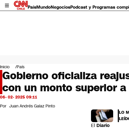
País
Mundo
Negocios
Podcast y Programas comp
País
Mundo
Inicio
País
Negocios
Gobierno oficializa reaju
Deportes
con un monto superior a 
Programas completos
Cultura
Servicios
06- 02- 2025 09:11
Bits
Por
Juan Andrés Galaz Pinto
CNN Data
LO 
CNN tiempo
LEÍD
Futuro 360
El
Diario
Opinión