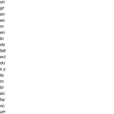
un
gr
an
au
m
en
to
de
fall
eci
do
s y
ta
m
bi
én
ha
oc
urr