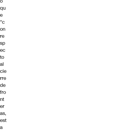
ó
qu
e
“c
on
re
sp
ec
to
al
cie
rre
de
fro
nt
er
as,
est
a