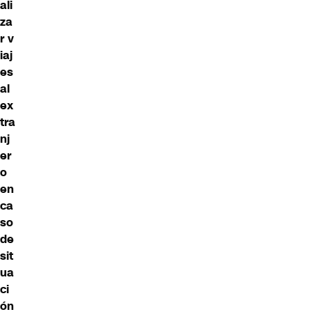
ali
za
r v
iaj
es
al
ex
tra
nj
er
o
en
ca
so
de
sit
ua
ci
ón