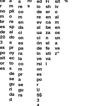
ce
a
ro
%
a
ed
Fi
sit
r
m
s
re
io
sh
iv
no
pli
co
de
er
o
m
o
m
re
en
al
br
re
en
ev
ca
m
es
sp
da
al
be
en
de
al
ci
ua
za
os
20
do
on
ci
n
un
3
a
es
ón
el
a
ex
pr
pa
de
fe
ve
po
oy
ra
in
sti
z”
sit
ec
la
ve
va
or
to
co
rsi
l
es
s
m
on
de
pr
es
se
a
po
gu
se
r
ri
gu
U
da
ra
S$
d
3
4