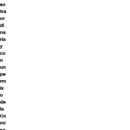
ex
tra
or
di
na
ria
y
co
n
un
pe
rm
is
o
de
la
Co
mi
sa