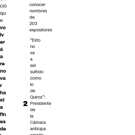
conocer
ció
nombres
qu
de
e
203
vo
expositores
lv
“Esto
er
no
á
va
a
a
re
ser
no
sufrido
va
como
lo
r
de
ha
Quiroz”:
st
Presidente
a
de
fin
la
es
Cámara
de
anticipa