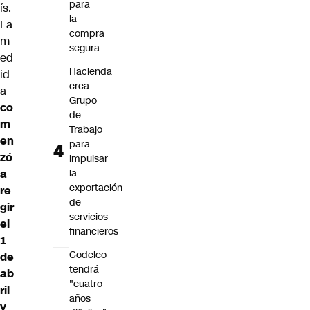
para
ís.
la
La
compra
m
segura
ed
Hacienda
id
crea
a
Grupo
co
de
m
Trabajo
en
para
zó
impulsar
a
la
exportación
re
de
gir
servicios
el
financieros
1
Codelco
de
tendrá
ab
"cuatro
ril
años
y