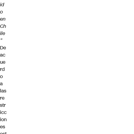
id
o
en
Ch
ile
”
De
ac
ue
rd
o
a
las
re
str
icc
ion
es
est