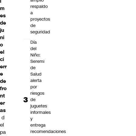
amplio
l
respaldo
m
a
es
proyectos
de
de
ju
seguridad
ni
Día
o
del
el
Niño:
ci
Seremi
err
de
e
Salud
alerta
de
por
fro
riesgos
nt
de
er
juguetes
as
informales
d
y
el
entrega
recomendaciones
pa