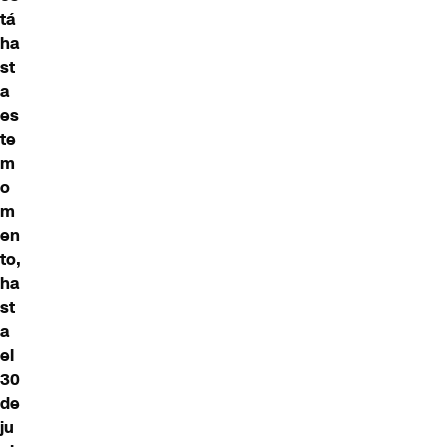
tá
ha
st
a
es
te
m
o
m
en
to,
ha
st
a
el
30
de
ju