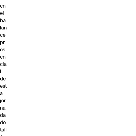
en
el
ba
lan
ce
pr
es
en
cia
l
de
est
a
jor
na
da
de
tall