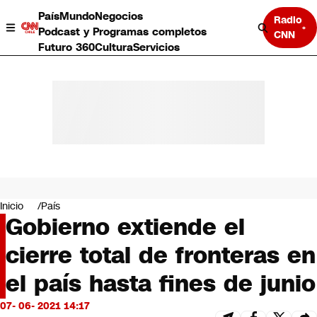
País
Mundo
Negocios
Radio
Podcast y Programas completos
CNN
Futuro 360
Cultura
Servicios
País
Mundo
Negocios
Inicio
País
Gobierno extiende el
Deportes
Programas completos
cierre total de fronteras en
Cultura
Servicios
el país hasta fines de junio
Bits
CNN Data
07- 06- 2021 14:17
CNN tiempo