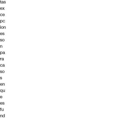
tas
ex
ce
pc
ion
es
so
n
pa
ra
ca
so
s
en
qu
e
es
fu
nd