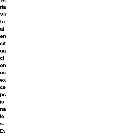
ría
Vir
tu
al
en
sit
ua
ci
on
es
ex
ce
pc
io
na
le
s.
Es