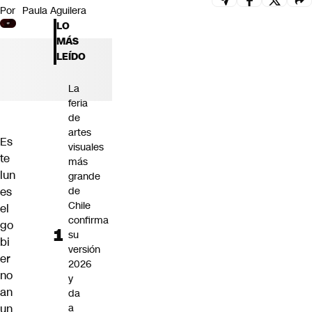
Por
Paula Aguilera
Futuro 360
LO
Opinión
MÁS
LEÍDO
La
feria
de
artes
Es
visuales
te
más
lun
grande
es
de
Chile
el
confirma
go
su
bi
versión
er
2026
no
y
an
da
un
a