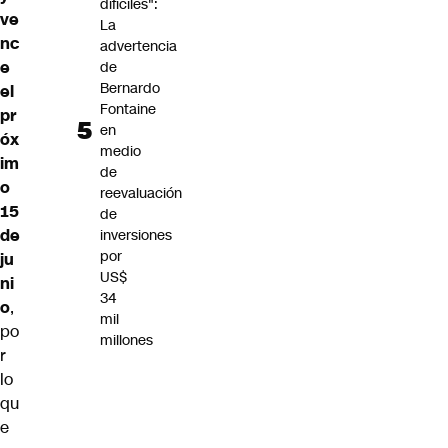
difíciles":
ve
La
nc
advertencia
e
de
Bernardo
el
Fontaine
pr
en
óx
medio
im
de
o
reevaluación
15
de
de
inversiones
por
ju
US$
ni
34
o
,
mil
po
millones
r
lo
qu
e