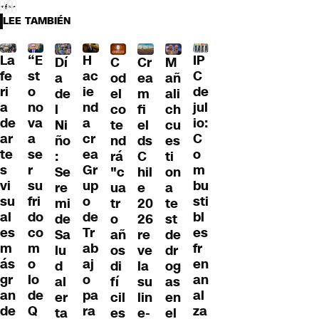
LEE TAMBIÉN
La
“E
H
IP
Dí
C
Cr
M
fe
st
ac
C
a
od
ea
añ
ri
o
ie
de
de
el
m
ali
a
no
nd
jul
l
co
fi
ch
de
va
a
io:
Ni
te
el
cu
ar
a
cr
C
ño
nd
ds
es
te
se
ea
o
:
rá
C
ti
s
r
Gr
m
Se
"c
hil
on
vi
su
up
bu
re
ua
e
a
su
fri
o
sti
mi
tr
20
te
al
do
de
bl
de
o
26
st
es
co
Tr
es
Sa
añ
re
de
m
m
ab
fr
lu
os
ve
dr
ás
o
aj
en
d
di
la
og
gr
lo
o
an
al
fí
su
as
an
de
pa
al
er
cil
lin
en
de
Q
ra
za
ta
es
e-
el