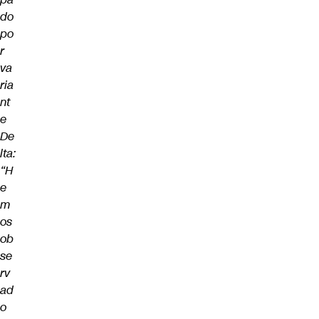
do
po
r
va
ria
nt
e
De
lta:
“H
e
m
os
ob
se
rv
ad
o