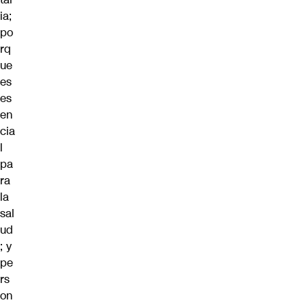
ia;
po
rq
ue
es
es
en
cia
l
pa
ra
la
sal
ud
; y
pe
rs
on