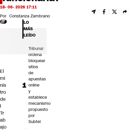
Futuro 360
18- 06- 2026 17:11
Opinión
Por
Constanza Zambrano
LO
MÁS
LEÍDO
Tribunal
ordena
bloquear
sitios
El
de
mi
apuestas
nis
online
y
tro
establece
de
mecanismo
l
propuesto
Tr
por
ab
Subtel
ajo