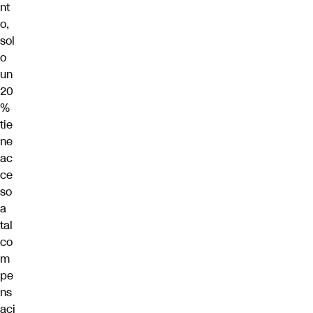
nt
o,
sol
o
un
20
%
tie
ne
ac
ce
so
a
tal
co
m
pe
ns
aci