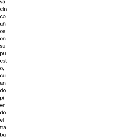
va
cin
co
añ
os
en
su
pu
est
o,
cu
an
do
pi
er
de
el
tra
ba