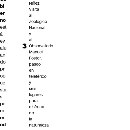
Niñez:
bi
Visita
er
al
no
Zoológico
est
Nacional
y
á
al
ev
Observatorio
alu
Manuel
an
Foster,
do
paseo
pr
en
op
teleférico
y
ue
seis
sta
lugares
s
para
pa
disfrutar
ra
de
m
la
od
naturaleza