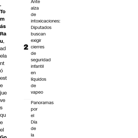
Ante
,
alza
To
de
m
intoxicaciones:
ás
Diputados
Ra
buscan
exigir
u
,
cierres
ad
de
ela
seguridad
nt
infantil
ó
en
est
líquidos
e
de
vapeo
jue
ve
Panoramas
s
por
qu
el
Día
e
de
el
la
Go