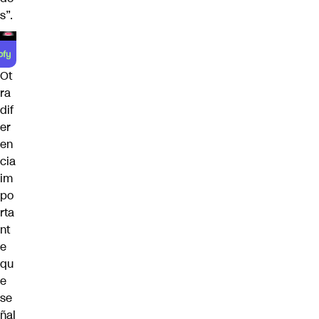
s”.
Ot
ra
dif
er
en
cia
im
po
rta
nt
e
qu
e
se
ñal