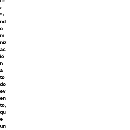
un
a
“i
nd
e
m
niz
ac
ió
n
a
to
do
ev
en
to,
qu
e
un