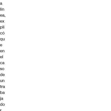
a
lín
ea,
ex
pli
có
qu
e
en
el
ca
so
de
un
tra
ba
ja
do
r