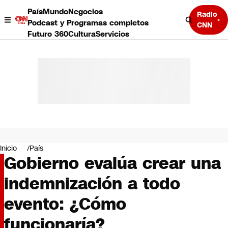
País
Mundo
Negocios
Radio
Podcast y Programas completos
CNN
Futuro 360
Cultura
Servicios
País
Mundo
Negocios
Inicio
País
Gobierno evalúa crear una
Deportes
Programas completos
indemnización a todo
Cultura
Servicios
evento: ¿Cómo
Bits
CNN Data
funcionaría?
CNN tiempo