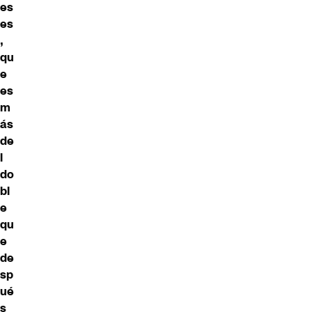
es
es
,
qu
e
es
m
ás
de
l
do
bl
e
qu
e
de
sp
ué
s