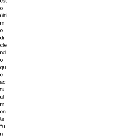
est
o
últi
m
o
di
cie
nd
o
qu
e
ac
tu
al
m
en
te
“u
n