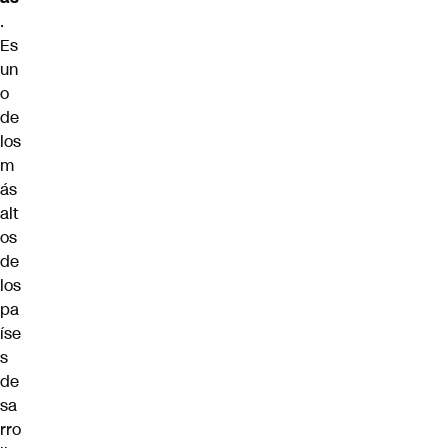
.
Es
un
o
de
los
m
ás
alt
os
de
los
pa
íse
s
de
sa
rro