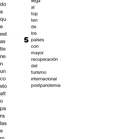
llega
do
al
a
top
qu
ten
e
de
los
est
países
as
con
tie
mayor
ne
recuperación
n
del
un
turismo
co
internacional
postpandemia
sto
alt
o
pa
ra
las
e
m