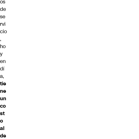
os
de
se
rvi
cio
,
ho
y
en
dí
a,
tie
ne
un
co
st
o
al
de