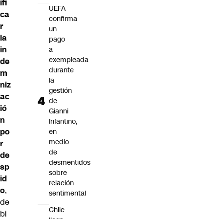
ifi
UEFA
ca
confirma
r
un
la
pago
in
a
exempleada
de
durante
m
la
niz
gestión
ac
de
ió
Gianni
n
Infantino,
po
en
medio
r
de
de
desmentidos
sp
sobre
id
relación
o
,
sentimental
de
Chile
bi