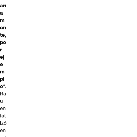
ari
a
m
en
te,
po
r
ej
e
m
pl
o
“.
Ra
u
en
fat
izó
en