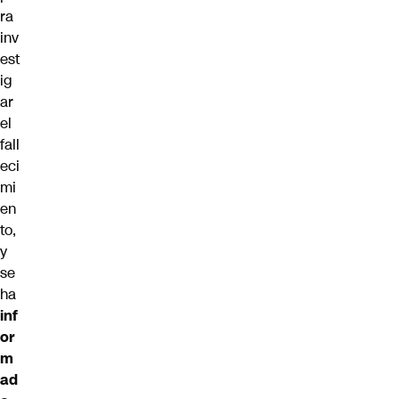
ra
inv
est
ig
ar
el
fall
eci
mi
en
to,
y
se
ha
inf
or
m
ad