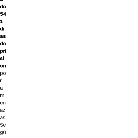
de
54
1
dí
as
de
pri
si
ón
po
r
a
m
en
az
as.
Se
gú