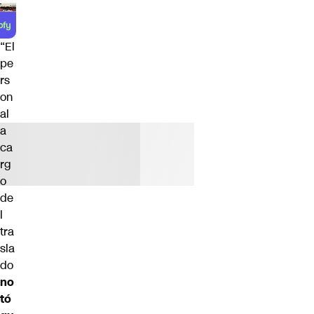
“El
pe
rs
on
al
a
ca
rg
o
de
l
tra
sla
do
no
tó