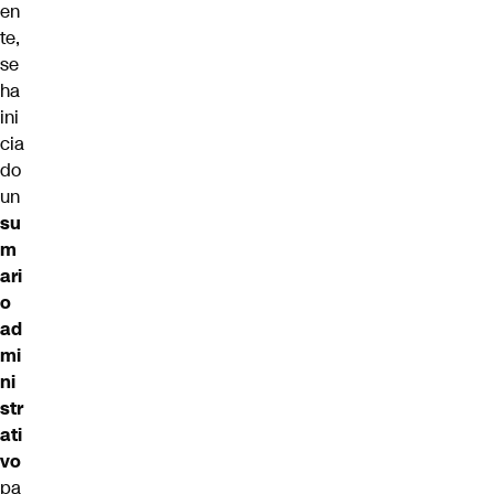
en
te,
se
ha
ini
cia
do
un
su
m
ari
o
ad
mi
ni
str
ati
vo
pa