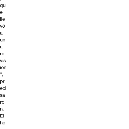
qu
e
lle
vó
a
un
a
re
vis
ión
”,
pr
eci
sa
ro
n.
El
ho