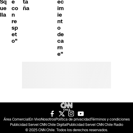
Sq
e
ta
ec
ue
co
ña
im
lla
n
ie
re
nt
sp
o
et
de
o"
ca
rn
e"
Área Comercial
En Vivo
Nosotros
Política de privacidad
Términos y condiciones
Publicidad Servel CNN Chile Digital
Publicidad Servel CNN Chile Radio
© 2025 CNN Chile. Todos los derechos reservados.