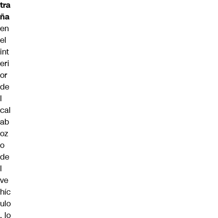
tra
ña
en
el
int
eri
or
de
l
cal
ab
oz
o
de
l
ve
híc
ulo
, lo