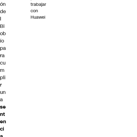
ón
trabajar
con
de
Huawei
l
Bi
ob
ío
pa
ra
cu
m
pli
r
un
a
se
nt
en
ci
a