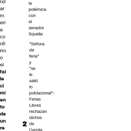
nd
la
ar
polémica
m
con
el
erí
senador
a
Squella
co
nfi
"Señora
de
rm
feria"
ó
y
el
"se
fal
le
le
salió
ci
lo
mi
poblacional":
Ferias
en
Libres
to
rechazan
de
dichos
un
de
re
Camila