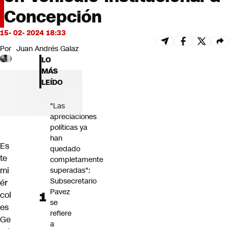
Futuro 360
Concepción
Opinión
15- 02- 2024 18:33
Por
Juan Andrés Galaz
LO
MÁS
LEÍDO
"Las
apreciaciones
políticas ya
han
Es
quedado
te
completamente
mi
superadas":
Subsecretario
ér
Pavez
col
se
es
refiere
Ge
a