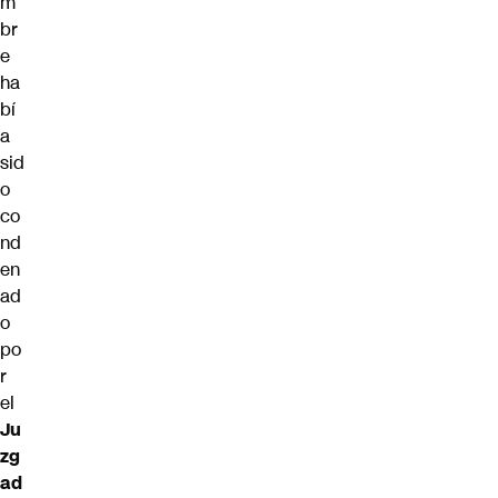
m
br
e
ha
bí
a
sid
o
co
nd
en
ad
o
po
r
el
Ju
zg
ad