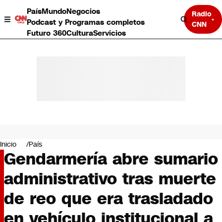
País
Mundo
Negocios
Radio
Podcast y Programas completos
CNN
Futuro 360
Cultura
Servicios
País
Mundo
Negocios
Inicio
País
Gendarmería abre sumario
Deportes
Programas completos
administrativo tras muerte
Cultura
Servicios
de reo que era trasladado
Bits
CNN Data
en vehículo institucional a
CNN tiempo