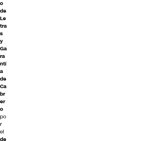
o
de
Le
tra
s
y
Ga
ra
ntí
a
de
Ca
br
er
o
po
r
el
de