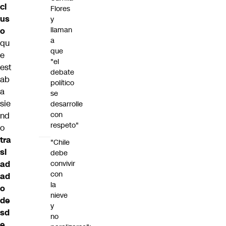
cl
Flores
us
y
llaman
o
a
qu
que
e
"el
est
debate
ab
político
a
se
sie
desarrolle
con
nd
respeto"
o
tra
"Chile
sl
debe
convivir
ad
con
ad
la
o
nieve
de
y
sd
no
e