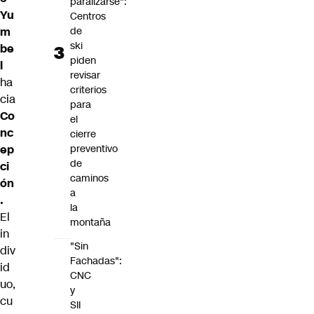
paralizarse":
Yu
Centros
de
m
ski
be
piden
l
revisar
ha
criterios
cia
para
Co
el
nc
cierre
preventivo
ep
de
ci
caminos
ón
a
.
la
El
montaña
in
"Sin
div
Fachadas":
id
CNC
uo,
y
cu
SII