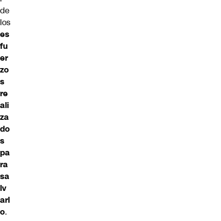
de
los
es
fu
er
zo
s
re
ali
za
do
s
pa
ra
sa
lv
arl
o
.