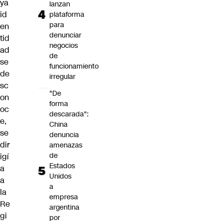
ya
lanzan
id
plataforma
para
en
denunciar
tid
negocios
ad
de
se
funcionamiento
de
irregular
sc
"De
on
forma
oc
descarada":
e,
China
se
denuncia
dir
amenazas
de
igí
Estados
a
Unidos
a
a
la
empresa
Re
argentina
gi
por