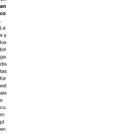
an
co
.
La
s y
los
bri
ga
dis
tas
for
est
ale
s
cu
m
pl
en