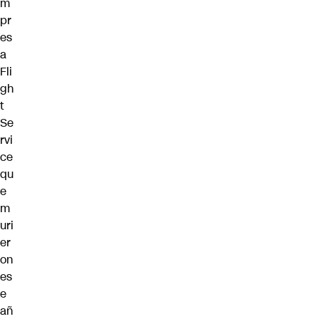
m
pr
es
a
Fli
gh
t
Se
rvi
ce
qu
e
m
uri
er
on
es
e
añ