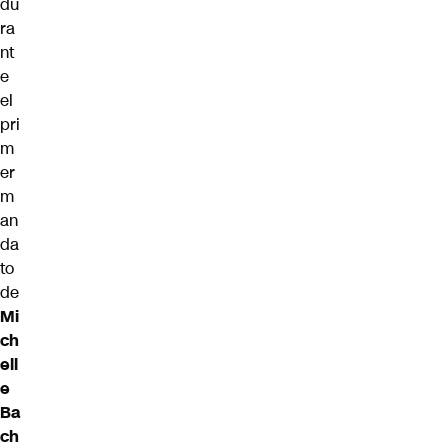
du
ra
nt
e
el
pri
m
er
m
an
da
to
de
Mi
ch
ell
e
Ba
ch