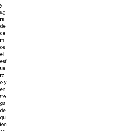
y
ag
ra
de
ce
m
os
el
esf
ue
rz
o y
en
tre
ga
de
qu
ien