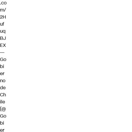
.co
m/
2H
uf
uq
BJ
EX
—
Go
bi
er
no
de
Ch
ile
(@
Go
bi
er