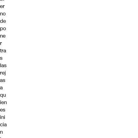
er
no
de
po
ne
r
tra
s
las
rej
as
a
qu
ien
es
ini
cia
n