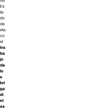
de
Es
ta
do
de
sta
có
el
tra
ba
jo
de
lo
s
bri
ga
di
st
as