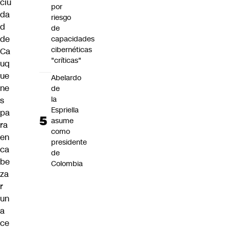
ciu
por
da
riesgo
d
de
de
capacidades
cibernéticas
Ca
"críticas"
uq
ue
Abelardo
ne
de
la
s
Espriella
pa
asume
ra
como
en
presidente
ca
de
be
Colombia
za
r
un
a
ce