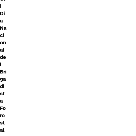
l
Dí
a
Na
ci
on
al
de
l
Bri
ga
di
st
a
Fo
re
st
al
,