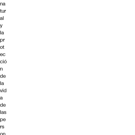
na
tur
al
y
la
pr
ot
ec
ció
n
de
la
vid
a
de
las
pe
rs
on