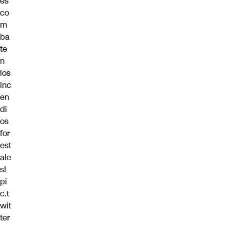
es
co
m
ba
te
n
los
inc
en
di
os
for
est
ale
s!
pi
c.t
wit
ter