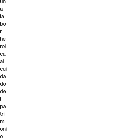
un
a
la
bo
r
he
roi
ca
al
cui
da
do
de
l
pa
tri
m
oni
o