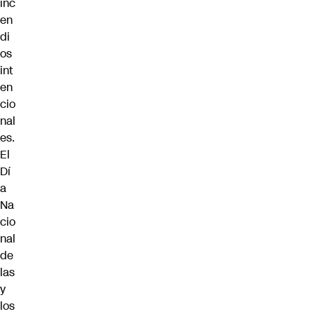
inc
en
di
os
int
en
cio
nal
es.
El
Dí
a
Na
cio
nal
de
las
y
los