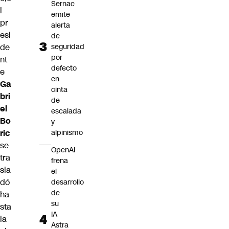
Sernac
l
emite
pr
alerta
esi
de
de
seguridad
por
nt
defecto
e
en
Ga
cinta
bri
de
el
escalada
Bo
y
ric
alpinismo
se
OpenAI
tra
frena
sla
el
dó
desarrollo
de
ha
su
sta
IA
la
Astra