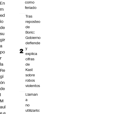
como
En
feriado
m
ed
Tras
io
reposteo
de
de
Boric:
su
Gobierno
gir
defiende
a
y
po
explica
r
cifras
la
de
Kast
Re
sobre
gi
robos
ón
violentos
de
l
Llaman
a
M
no
aul
utilizarlo:
e,e