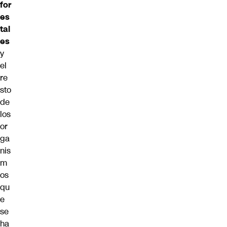
for
es
tal
es
y
el
re
sto
de
los
or
ga
nis
m
os
qu
e
se
ha