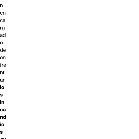
n
en
ca
rg
ad
o
de
en
fre
nt
ar
lo
s
in
ce
nd
io
s