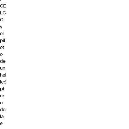
CE
LC
O
y
el
pil
ot
o
de
un
hel
icó
pt
er
o
de
la
e