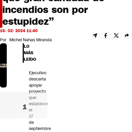
Futuro 360
incendios son por
Opinión
estupidez”
15- 02- 2024 11:40
Por
Michel Nahas Miranda
LO
MÁS
LEÍDO
Ejecutivo
descarta
apoyar
proyecto
que
establece
el
17
de
septiembre