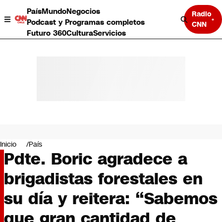
País
Mundo
Negocios
Radio
Podcast y Programas completos
CNN
Futuro 360
Cultura
Servicios
País
Mundo
Negocios
Inicio
País
Pdte. Boric agradece a
Deportes
Programas completos
brigadistas forestales en
Cultura
Servicios
su día y reitera: “Sabemos
Bits
CNN Data
que gran cantidad de
CNN tiempo