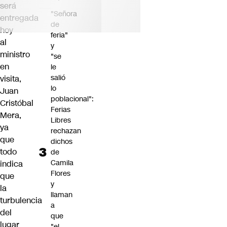
será
"Señora
entregada
de
hoy
feria"
al
y
ministro
"se
en
le
salió
visita,
lo
Juan
poblacional":
Cristóbal
Ferias
Mera,
Libres
ya
rechazan
que
dichos
todo
de
Camila
indica
Flores
que
y
la
llaman
turbulencia
a
del
que
lugar
"el