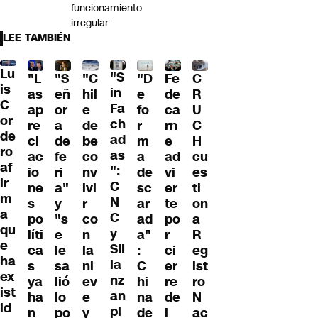
funcionamiento
irregular
LEE TAMBIÉN
Lu
"S
"L
"S
"C
"D
Fe
C
is
in
as
eñ
hil
e
de
R
C
Fa
ap
or
e
fo
ca
U
or
ch
re
a
de
r
rn
C
de
ad
ci
de
be
m
e
H
ro
as
ac
fe
co
a
ad
cu
af
":
io
ri
nv
de
vi
es
ir
C
ne
a"
ivi
sc
er
ti
m
N
s
y
r
ar
te
on
a
C
po
"s
co
ad
po
a
qu
y
líti
e
n
a"
r
R
e
SII
ca
le
la
:
ci
eg
ha
la
s
sa
ni
C
er
ist
ex
nz
ya
lió
ev
hi
re
ro
ist
an
ha
lo
e
na
de
N
id
pl
n
po
y
de
l
ac