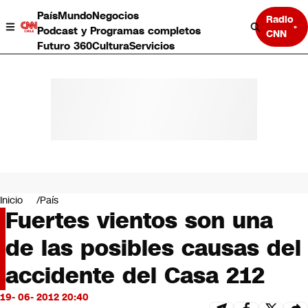
País
Mundo
Negocios
Radio
Podcast y Programas completos
CNN
Futuro 360
Cultura
Servicios
País
Mundo
Negocios
Inicio
País
Fuertes vientos son una
Deportes
Programas completos
de las posibles causas del
Cultura
Servicios
accidente del Casa 212
Bits
CNN Data
19- 06- 2012 20:40
CNN tiempo