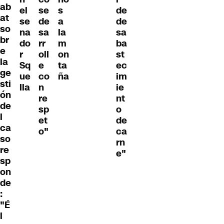
ab
el
se
s
de
at
se
de
a
de
so
na
sa
la
sa
br
do
rr
m
ba
e
r
oll
on
st
la
Sq
e
ta
ec
ge
ue
co
ña
im
sti
lla
n
ie
ón
re
nt
de
sp
o
l
et
de
ca
o"
ca
so
rn
re
e"
sp
on
de
:
"É
l