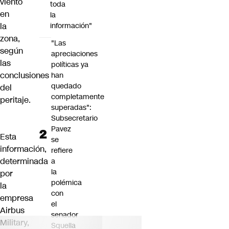
viento
toda
en
la
la
información"
zona,
"Las
según
apreciaciones
las
políticas ya
conclusiones
han
quedado
del
completamente
peritaje.
superadas":
Subsecretario
Pavez
Esta
se
información,
refiere
determinada
a
la
por
polémica
la
con
empresa
el
Airbus
senador
Military,
Squella