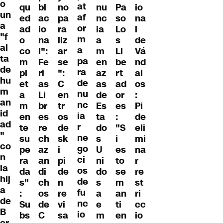
o
at
qu
bl
no
nu
Pa
io
un
af
ed
ac
pa
nc
so
na
a
or
ad
io
ra
ia
Lo
l
"f
m
o
na
liz
a
s
de
al
a
co
l":
ar
m
Li
Vá
ta
pa
m
Fe
se
en
be
nd
de
ra
pl
ri
":
az
rt
al
hu
de
et
as
C
as
ad
os
m
nu
a
Li
en
de
or
:
an
nc
m
br
tr
Es
es
Pi
id
ia
en
es
os
ta
:
de
ad
r
te
re
de
do
"S
eli
"
ne
su
ch
sk
s
i
mi
co
go
pe
az
i
U
es
na
n
ci
ra
an
pi
ni
to
r
la
os
da
di
de
do
se
re
hij
de
s"
ch
n
s
m
st
a
fu
:
os
re
a
an
ri
de
nc
Su
de
vi
e
ti
cc
B
io
bs
C
sa
m
en
io