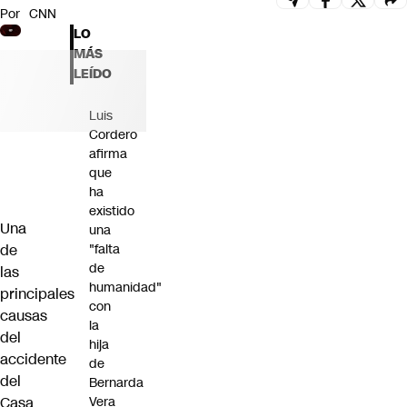
Por
CNN
Futuro 360
LO
Opinión
MÁS
LEÍDO
Luis
Cordero
afirma
que
ha
existido
Una
una
de
"falta
de
las
humanidad"
principales
con
causas
la
del
hija
accidente
de
del
Bernarda
Casa
Vera