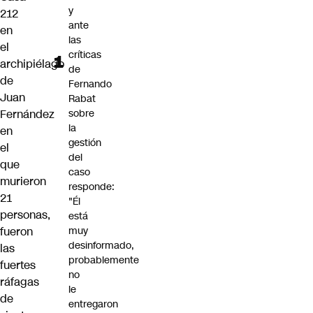
y
212
ante
en
las
el
críticas
archipiélago
de
de
Fernando
Juan
Rabat
Fernández
sobre
la
en
gestión
el
del
que
caso
murieron
responde:
21
"Él
personas,
está
fueron
muy
desinformado,
las
probablemente
fuertes
no
ráfagas
le
de
entregaron