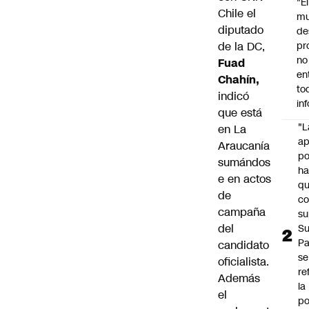
"É
Chile el
m
diputado
de
de la DC,
pr
no
Fuad
en
Chahín,
to
indicó
in
que está
"L
en La
ap
Araucanía
po
sumándos
h
e en actos
q
de
c
campaña
su
del
Su
P
candidato
se
oficialista.
re
Además
la
el
po