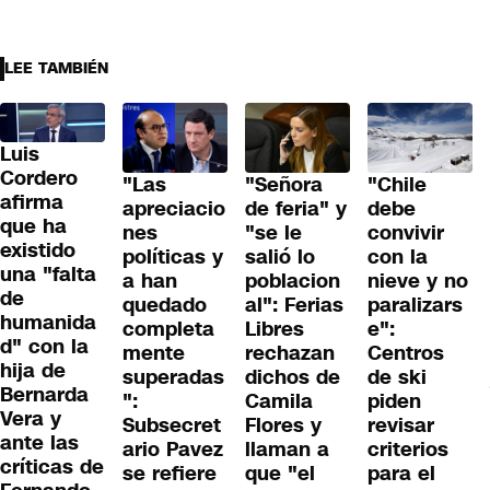
LEE TAMBIÉN
Luis
Cordero
"Las
"Señora
"Chile
afirma
apreciacio
de feria" y
debe
que ha
nes
"se le
convivir
existido
políticas y
salió lo
con la
una "falta
a han
poblacion
nieve y no
de
quedado
al": Ferias
paralizars
humanida
completa
Libres
e":
d" con la
mente
rechazan
Centros
hija de
superadas
dichos de
de ski
Bernarda
":
Camila
piden
Vera y
Subsecret
Flores y
revisar
ante las
ario Pavez
llaman a
criterios
críticas de
se refiere
que "el
para el