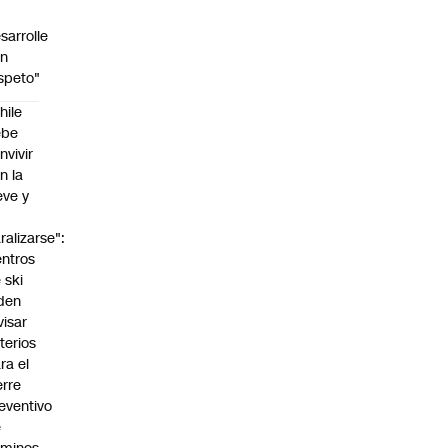
sarrolle
on
speto"
hile
ebe
nvivir
n la
eve y
o
ralizarse":
ntros
 ski
den
visar
iterios
ra el
erre
eventivo
e