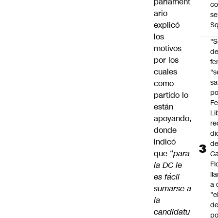
parlament
co
ario
se
explicó
Sq
los
"S
motivos
d
por los
fe
cuales
"s
sa
como
po
partido lo
Fe
están
Li
apoyando,
re
donde
di
indicó
d
que “
para
Ca
Fl
la DC le
ll
es fácil
a 
sumarse a
"e
la
d
candidatu
po