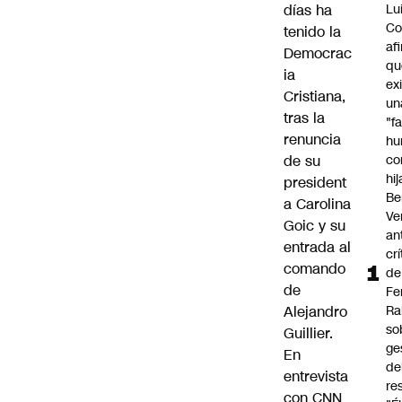
días ha
Lu
Co
tenido la
af
Democrac
qu
ia
ex
Cristiana,
un
tras la
"f
renuncia
hu
de su
co
hi
president
Be
a Carolina
Ve
Goic y su
an
entrada al
cr
comando
de
de
Fe
Alejandro
Ra
so
Guillier.
ge
En
de
entrevista
re
con CNN