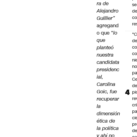
ra de
se
Alejandro
de
c
Guillier”
re
agregand
o que “
lo
"C
que
d
planteó
co
co
nuestra
ni
candidata
n
presidenc
pa
ial,
Ce
Carolina
de
Goic, fue
pi
recuperar
re
cr
la
pa
dimensión
ci
ética de
pr
la política
d
y ahí no