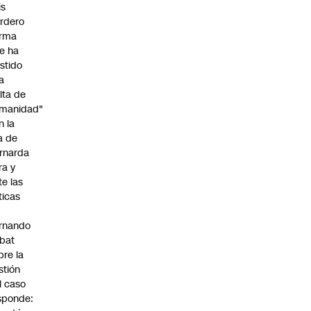
is
rdero
irma
e ha
istido
a
alta de
manidad"
n la
ja de
rnarda
ra y
te las
íticas
rnando
bat
bre la
stión
l caso
sponde: