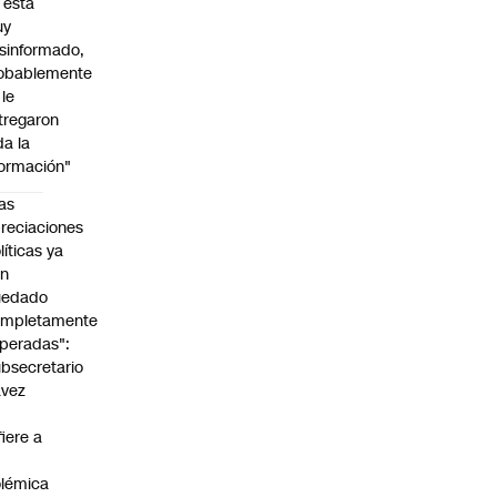
l está
uy
sinformado,
obablemente
 le
tregaron
da la
formación"
as
reciaciones
líticas ya
an
uedado
ompletamente
peradas":
bsecretario
avez
fiere a
lémica