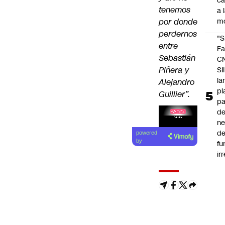
c
tenemos
a 
por donde
m
perdernos
"S
entre
Fa
Sebastián
C
Piñera y
SII
la
Alejandro
pl
Guillier”.
pa
de
ne
d
powered
by
fu
ir