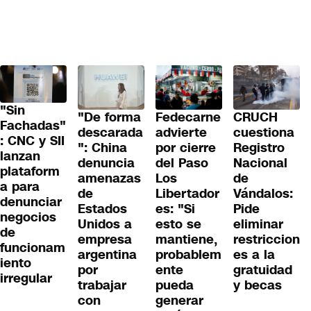
"Sin
"De forma
Fedecarne
CRUCH
Fachadas"
descarada
advierte
cuestiona
: CNC y SII
": China
por cierre
Registro
lanzan
denuncia
del Paso
Nacional
plataform
amenazas
Los
de
a para
de
Libertador
Vándalos:
denunciar
Estados
es: "Si
Pide
negocios
Unidos a
esto se
eliminar
de
empresa
mantiene,
restriccion
funcionam
argentina
probablem
es a la
iento
por
ente
gratuidad
irregular
trabajar
pueda
y becas
con
generar