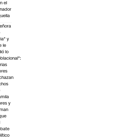
n el
nador
uella
eñora
e
ria" y
e le
lió lo
blacional":
rias
bres
chazan
chos
e
mila
ores y
aman
que
l
ebate
lítico