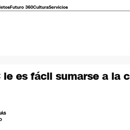
letos
Futuro 360
Cultura
Servicios
 le es fácil sumarse a la 
MÁS
O