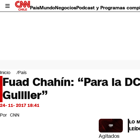
País
Mundo
Negocios
Podcast y Programas comp
País
Mundo
Inicio
País
Negocios
Fuad Chahín: “Para la DC
Deportes
Guillier”
Programas completos
Cultura
Servicios
24- 11- 2017 18:41
Bits
Por
CNN
CNN Data
LO 
CNN tiempo
LEÍD
Futuro 360
Agitados
Opinión