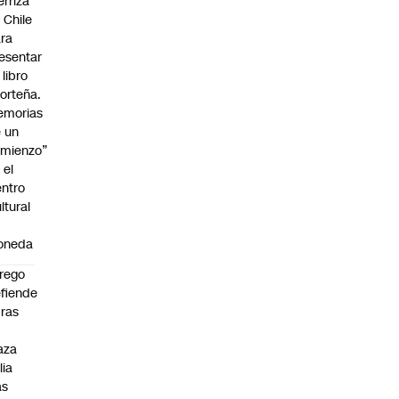
erriza
 Chile
ra
esentar
 libro
orteña.
emorias
 un
mienzo”
 el
ntro
ltural
a
oneda
rego
fiende
ras
n
aza
lia
as