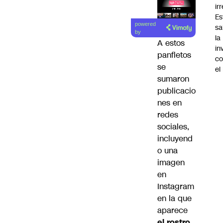
ir
Es
Lea el
powered
sa
artículo
by
la
A estos
in
panfletos
co
se
el
sumaron
publicacio
nes en
redes
sociales,
incluyend
o una
imagen
en
Instagram
en la que
aparece
el rostro