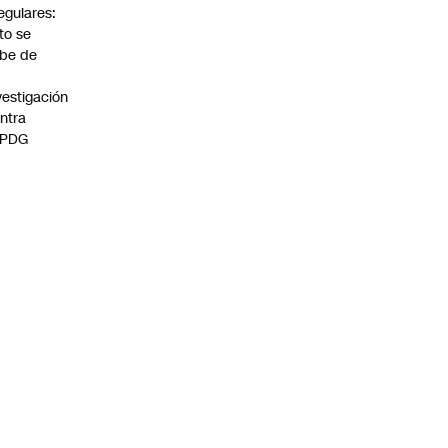
regulares:
to se
be de
vestigación
ntra
 PDG