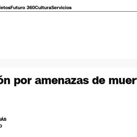
letos
Futuro 360
Cultura
Servicios
ción por amenazas de muer
MÁS
O