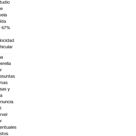
tudio
ue
vela
ída
e 67%
n
locidad
hicular
na
erella
r
esuntas
rmas
lsas y
na
nuncia
l
rvel
r
entuales
stos