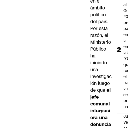
en el
al
ámbito
Go
político
2
del país.
pr
Por esta
pa
en
razón, el
la
Ministerio
em
Público
la
ha
“
iniciado
q
una
re
investigac
el
tr
ión luego
vu
de que
el
se
jefe
pr
comunal
na
interpusi
Ju
era una
V
denuncia