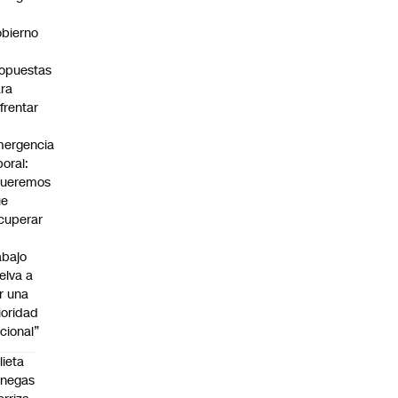
bierno
0
opuestas
ra
frentar
ergencia
boral:
Queremos
ue
cuperar
abajo
elva a
r una
ioridad
cional”
lieta
enegas