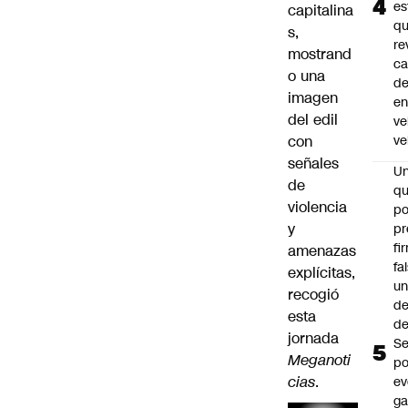
es
capitalina
q
s,
re
mostrand
ca
o una
d
imagen
e
del edil
ve
con
ve
señales
U
de
qu
violencia
po
y
pr
fi
amenazas
fa
explícitas,
u
recogió
de
esta
de
jornada
Se
Meganoti
po
cias
.
ev
ga