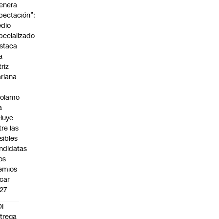
enera
pectación”:
dio
pecializado
staca
a
triz
riana
rolamo
a
cluye
tre las
sibles
ndidatas
los
emios
car
27
I
trega