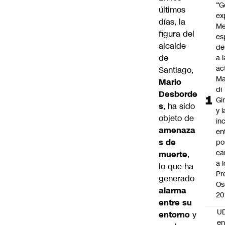
“G
últimos
ex
días, la
Me
figura del
es
alcalde
de
de
a l
ac
Santiago,
Ma
Mario
di
Desborde
Gi
s
, ha sido
y l
objeto de
in
amenaza
en
s de
po
ca
muerte
,
a 
lo que ha
Pr
generado
Os
alarma
20
entre su
UD
entorno
y
en