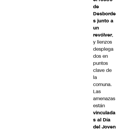
de
Desborde
s junto a
un
revólver
,
y lienzos
desplega
dos en
puntos
clave de
la
comuna.
Las
amenazas
están
vinculada
s al Día
del Joven