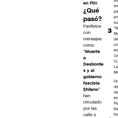
at
en PDI
.
en
¿Qué
pa
pr
pasó?
su
Panfletos
“N
con
M
mensajes
de
co
como
en
“
Muerte
Ce
a
Cu
Desborde
L
s y al
M
gobierno
Or
fascista
de
$hileno
”
ob
han
e
circulado
Pl
por las
Ita
calle s
tr