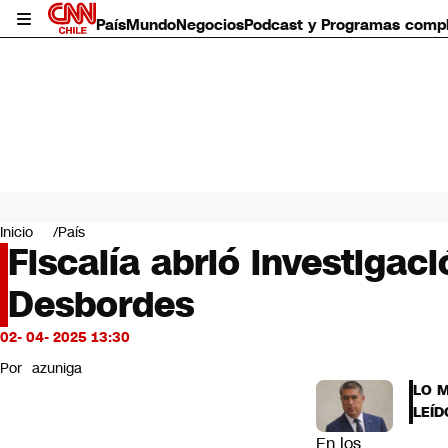
País
Mundo
Negocios
Podcast y Programas comp
País
Mundo
Inicio
País
Negocios
Fiscalía abrió investiga
Deportes
Desbordes
Programas completos
Cultura
Servicios
02- 04- 2025 13:30
Bits
Por
azuniga
CNN Data
LO 
CNN tiempo
LEÍD
Futuro 360
En los
Opinión