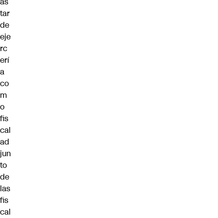
ás
tar
de
eje
rc
erí
a
co
m
o
fis
cal
ad
jun
to
de
las
fis
cal