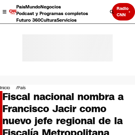
País
Mundo
Negocios
Radio
Podcast y Programas completos
CNN
Futuro 360
Cultura
Servicios
País
Mundo
Negocios
Inicio
País
Fiscal nacional nombra a
Deportes
Programas completos
Francisco Jacir como
Cultura
Servicios
nuevo jefe regional de la
Bits
CNN Data
Fiscalía Metropolitana
CNN tiempo