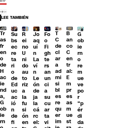
LEE TAMBIÉN
Tr
T
B
Su
R
Jo
G
Fo
as
C
an
bs
ei
aq
ob
o
fr
de
co
ec
no
uí
ie
Fi
en
cl
C
re
U
n
rn
gh
o
ar
en
ta
ni
La
o
te
de
a
tr
ri
do
ví
re
rs
H
ad
al:
o
au
n
m
an
ac
mi
E
de
to
Le
ue
un
ie
si
m
Ed
riz
ón
ve
ci
nd
bl
pr
uc
a
de
po
a
a,
es
es
ac
la
ja
r
su
G
re
as
ió
fu
la
“p
cu
ob
qu
m
n
si
cá
ér
ar
ie
er
ue
de
ón
rc
di
ta
rn
im
st
fi
en
el:
da
vi
o
ie
ra