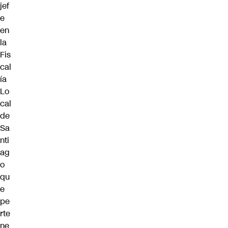
jef
e
en
la
Fis
cal
ía
Lo
cal
de
Sa
nti
ag
o
qu
e
pe
rte
ne