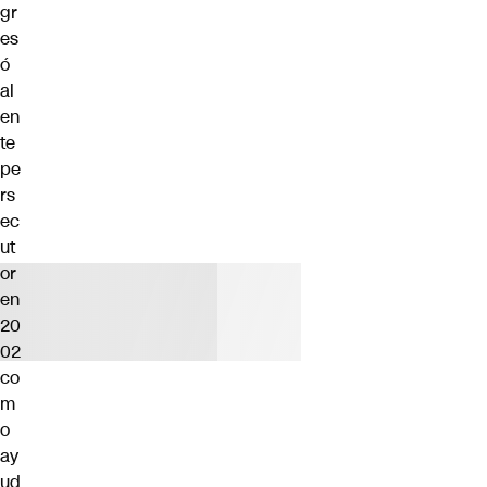
gr
es
ó
al
en
te
pe
rs
ec
ut
or
en
20
02
co
m
o
ay
ud