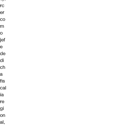
rc
er
co
m
o
jef
e
de
di
ch
a
fis
cal
ía
re
gi
on
al,