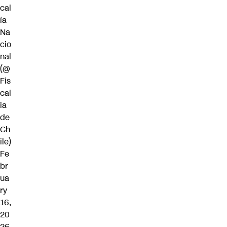
cal
ía
Na
cio
nal
(@
Fis
cal
ia
de
Ch
ile)
Fe
br
ua
ry
16,
20
26