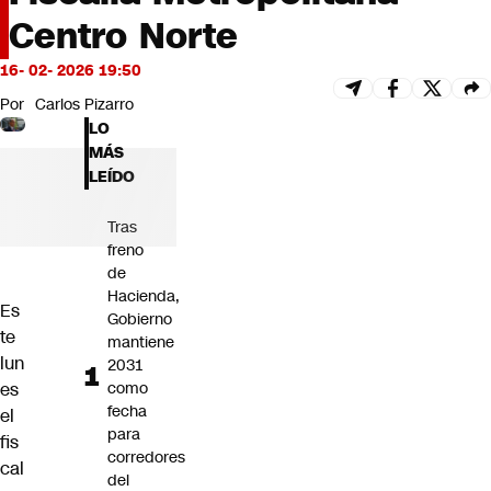
Futuro 360
Centro Norte
Opinión
16- 02- 2026 19:50
Por
Carlos Pizarro
LO
MÁS
LEÍDO
Tras
freno
de
Hacienda,
Es
Gobierno
te
mantiene
lun
2031
es
como
fecha
el
para
fis
corredores
cal
del