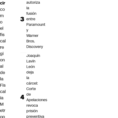
autoriza
cir
la
co
fusión
m
entre
o
Paramount
el
y
fis
Warner
cal
Bros.
Discovery
re
gi
Joaquín
on
Lavín
al
León
de
deja
la
la
cárcel:
Fis
Corte
cal
de
ía
Apelaciones
M
revoca
etr
prisión
op
preventiva