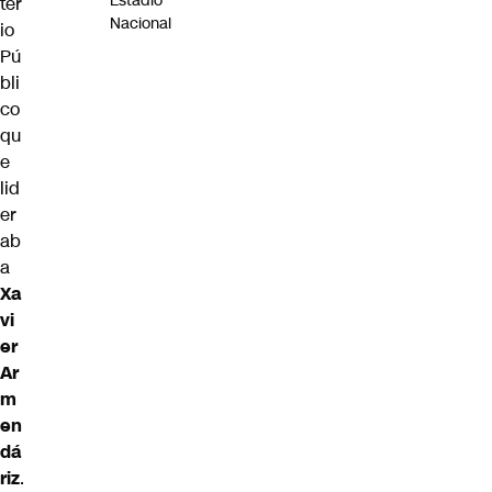
Estadio
ter
Nacional
io
Pú
bli
co
qu
e
lid
er
ab
a
Xa
vi
er
Ar
m
en
dá
riz
.