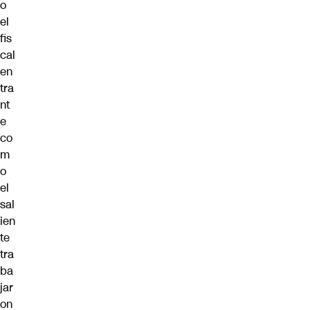
o
el
fis
cal
en
tra
nt
e
co
m
o
el
sal
ien
te
tra
ba
jar
on