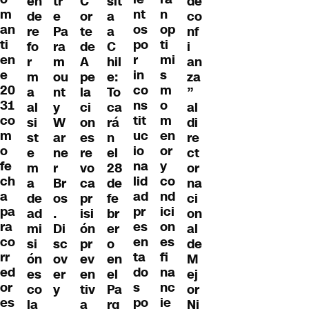
en
tr
C
de
sit
m
nt
n
de
e
or
co
a
an
os
op
re
Pa
te
nf
a
ti
po
ti
fo
ra
de
i
C
en
r
mi
r
m
A
an
hil
e
in
s
m
ou
pe
za
e:
20
co
m
a
nt
la
”
To
31
ns
o
al
y
ci
al
ca
co
tit
m
si
W
on
di
rá
m
uc
en
st
ar
es
re
n
o
io
or
e
ne
re
ct
el
fe
na
y
m
r
vo
or
28
ch
lid
co
a
Br
ca
na
de
a
ad
nd
de
os
pr
ci
fe
pa
pr
ici
ad
.
isi
on
br
ra
es
on
mi
Di
ón
al
er
co
en
es
si
sc
pr
de
o
rr
ta
fi
ón
ov
ev
M
en
ed
do
na
es
er
en
ej
el
or
s
nc
co
y
tiv
or
Pa
es
po
ie
la
a
Ni
rq