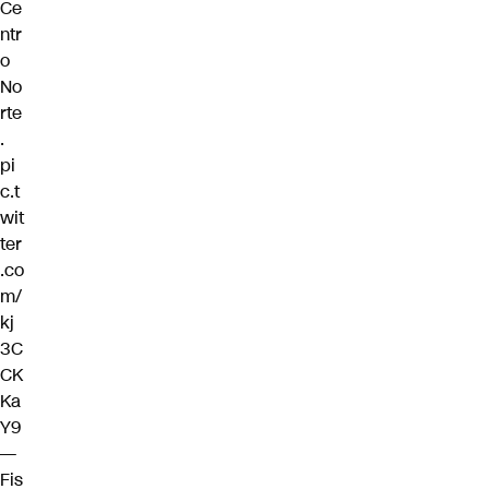
Ce
ntr
o
No
rte
.
pi
c.t
wit
ter
.co
m/
kj
3C
CK
Ka
Y9
—
Fis