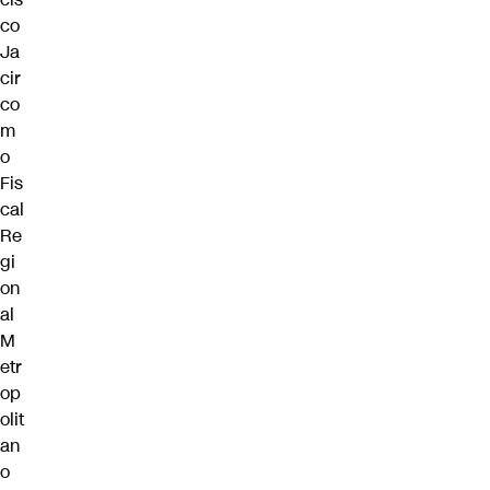
co
Ja
cir
co
m
o
Fis
cal
Re
gi
on
al
M
etr
op
olit
an
o