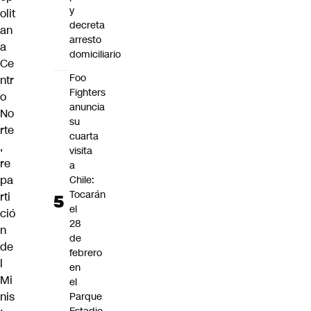
y
olit
decreta
an
arresto
a
domiciliario
Ce
Foo
ntr
Fighters
o
anuncia
No
su
rte
cuarta
,
visita
re
a
pa
Chile:
Tocarán
rti
el
ció
28
n
de
de
febrero
l
en
Mi
el
nis
Parque