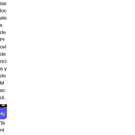
ías
loc
ale
s
de
Pr
ovi
de
nci
a y
de
M
ac
ul.
Ta
nt