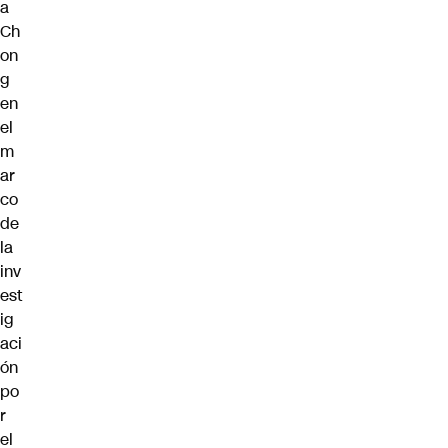
a
Ch
on
g
en
el
m
ar
co
de
la
inv
est
ig
aci
ón
po
r
el