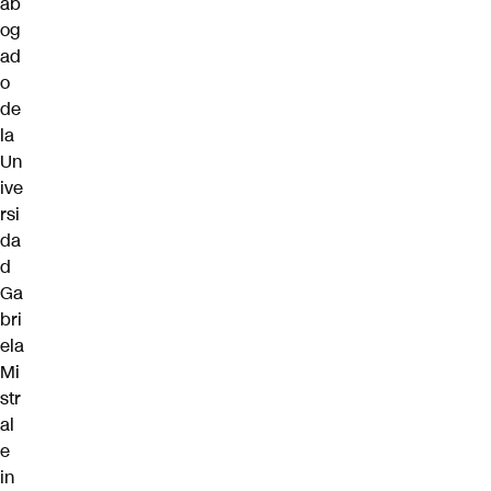
ab
og
ad
o
de
la
Un
ive
rsi
da
d
Ga
bri
ela
Mi
str
al
e
in