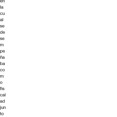
en
la
cu
al
se
de
se
m
pe
ña
ba
co
m
o
fis
cal
ad
jun
to