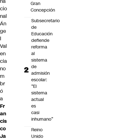
na
Gran
cio
Concepción
nal
Subsecretario
Án
de
ge
Educación
l
defiende
Val
reforma
en
al
sistema
cia
de
no
admisión
m
escolar:
br
“El
ó
sistema
a
actual
Fr
es
casi
an
inhumano”
cis
co
Reino
Ja
Unido