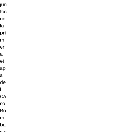
jun
tos
en
la
pri
m
er
a
et
ap
a
de
l
Ca
so
Bo
m
ba
s e