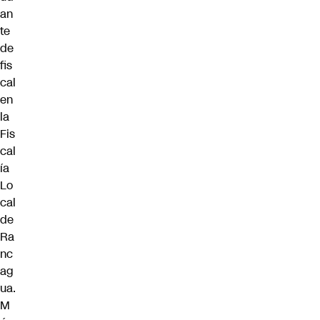
an
te
de
fis
cal
en
la
Fis
cal
ía
Lo
cal
de
Ra
nc
ag
ua.
M