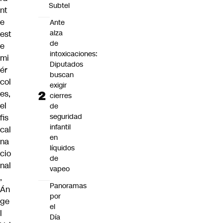
Subtel
nt
e
Ante
alza
est
de
e
intoxicaciones:
mi
Diputados
ér
buscan
col
exigir
es,
cierres
el
de
seguridad
fis
infantil
cal
en
na
líquidos
cio
de
nal
vapeo
,
Panoramas
Án
por
ge
el
l
Día