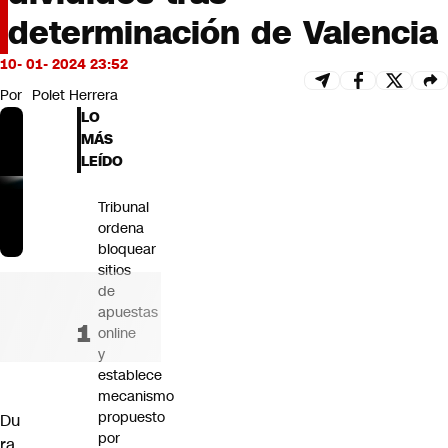
Futuro 360
determinación de Valencia
Opinión
10- 01- 2024 23:52
Por
Polet Herrera
LO
MÁS
LEÍDO
Tribunal
ordena
bloquear
sitios
de
apuestas
online
y
establece
mecanismo
propuesto
Du
por
ra