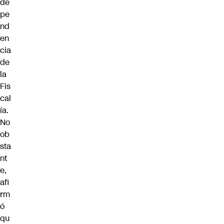
de
pe
nd
en
cia
de
la
Fis
cal
ía.
No
ob
sta
nt
e,
afi
rm
ó
qu