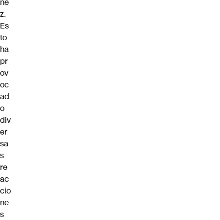
ñe
z.
Es
to
ha
pr
ov
oc
ad
o
div
er
sa
s
re
ac
cio
ne
s