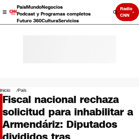
País
Mundo
Negocios
Radio
Podcast y Programas completos
CNN
Futuro 360
Cultura
Servicios
País
Mundo
Negocios
Inicio
País
Fiscal nacional rechaza
Deportes
Programas completos
solicitud para inhabilitar a
Cultura
Servicios
Armendáriz: Diputados
Bits
CNN Data
divididos tras
CNN tiempo