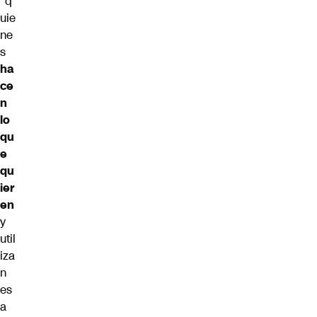
“q
uie
ne
s
ha
ce
n
lo
qu
e
qu
ier
en
y
util
iza
n
es
a