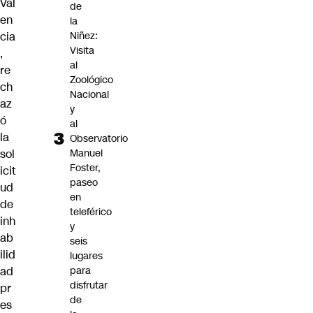
Val
de
en
la
cia
Niñez:
Visita
,
al
re
Zoológico
ch
Nacional
az
y
ó
al
la
Observatorio
sol
Manuel
Foster,
icit
paseo
ud
en
de
teleférico
inh
y
ab
seis
ilid
lugares
ad
para
disfrutar
pr
de
es