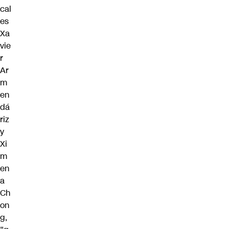
cal
es
Xa
vie
r
Ar
m
en
dá
riz
y
Xi
m
en
a
Ch
on
g
,