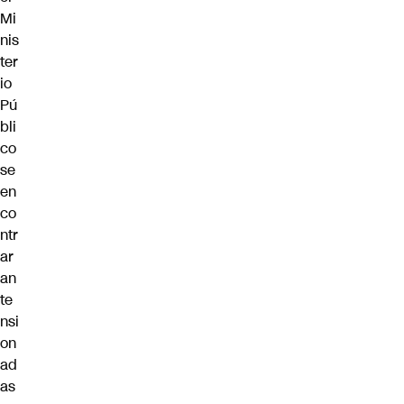
Mi
nis
ter
io
Pú
bli
co
se
en
co
ntr
ar
an
te
nsi
on
ad
as