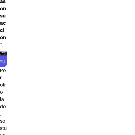
as
en
su
ac
ci
ón
”.
Po
r
otr
o
la
do
,
so
stu