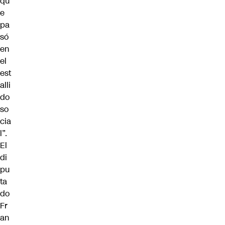
qu
e
pa
só
en
el
est
alli
do
so
cia
l
”.
El
di
pu
ta
do
Fr
an