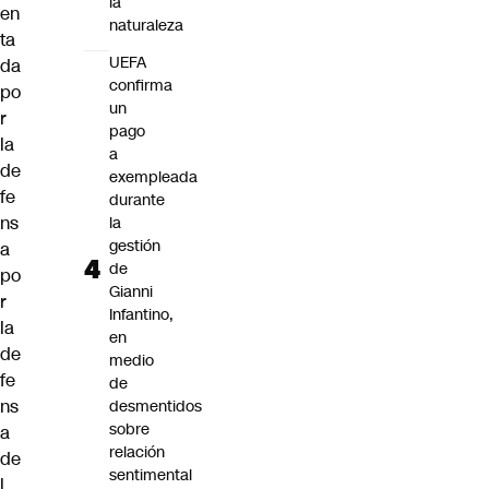
la
en
naturaleza
ta
UEFA
da
confirma
po
un
r
pago
la
a
de
exempleada
fe
durante
ns
la
gestión
a
de
po
Gianni
r
Infantino,
la
en
de
medio
fe
de
ns
desmentidos
sobre
a
relación
de
sentimental
l