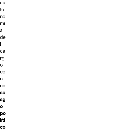
au
to
no
mí
a
de
l
ca
rg
o
co
n
un
se
sg
o
po
líti
co