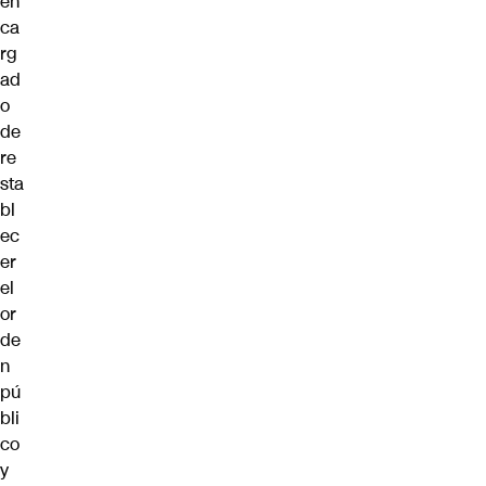
en
ca
rg
ad
o
de
re
sta
bl
ec
er
el
or
de
n
pú
bli
co
y