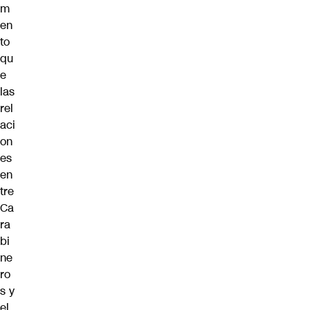
m
en
to
qu
e
las
rel
aci
on
es
en
tre
Ca
ra
bi
ne
ro
s y
el