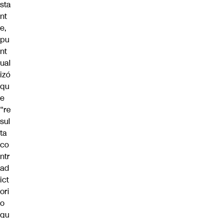
sta
nt
e,
pu
nt
ual
izó
qu
e
“re
sul
ta
co
ntr
ad
ict
ori
o
qu