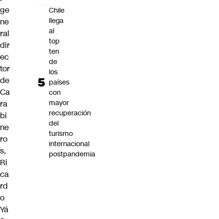
ge
Chile
llega
ne
al
ral
top
dir
ten
ec
de
tor
los
de
países
Ca
con
mayor
ra
recuperación
bi
del
ne
turismo
ro
internacional
s,
postpandemia
Ri
ca
rd
o
Yá