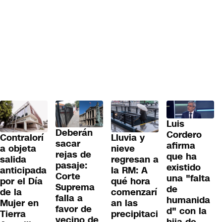
Luis
Deberán
Cordero
Contralorí
Lluvia y
sacar
afirma
a objeta
nieve
rejas de
que ha
salida
regresan a
pasaje:
existido
anticipada
la RM: A
Corte
una "falta
por el Día
qué hora
Suprema
de
de la
comenzarí
falla a
humanida
Mujer en
an las
favor de
d" con la
Tierra
precipitaci
vecino de
hija de