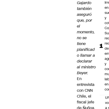
Gajardo
Ir
en
también
su
aseguró
y
que, por
co
el
Co
momento,
Su
no se
re
tiene
re
de
planificad
em
o llamar a
ag
declarar
y
al ministro
co
Beyer.
mu
En
la
entrevista
en
co
con CNN
Chile, el
U
fiscal jefe
vo
de Ñuñoa,
a 