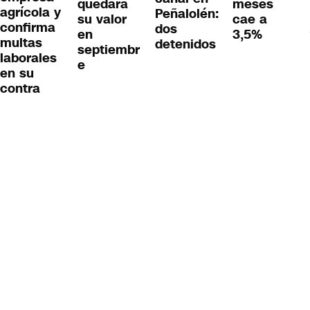
quedará
meses
agrícola y
Peñalolén:
su valor
cae a
confirma
dos
en
3,5%
multas
detenidos
septiembr
laborales
e
en su
contra