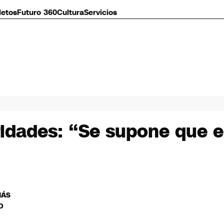
letos
Futuro 360
Cultura
Servicios
aridades: “Se supone que e
MÁS
O