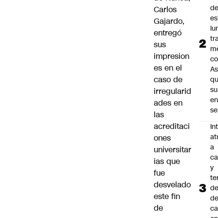
d
Carlos
es
Gajardo,
lu
entregó
tr
sus
m
impresion
co
es en el
As
caso de
q
su
irregularid
e
ades en
se
las
acreditaci
In
at
ones
a
universitar
ca
ias que
y
fue
te
desvelado
de
este fin
de
de
ca