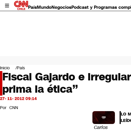
País
Mundo
Negocios
Podcast y Programas comp
País
Mundo
Inicio
País
Negocios
Fiscal Gajardo e irregul
Deportes
prima la ética”
Programas completos
Cultura
Servicios
27- 11- 2012 09:14
Bits
Por
CNN
CNN Data
LO 
CNN tiempo
LEÍD
Futuro 360
Carlos
Opinión