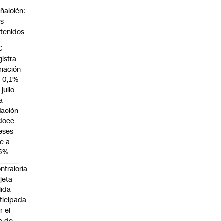
n
ñalolén:
os
tenidos
C
gistra
riación
 0,1%
 julio
la
flación
doce
eses
e a
,5%
ntraloría
jeta
lida
ticipada
r el
a de