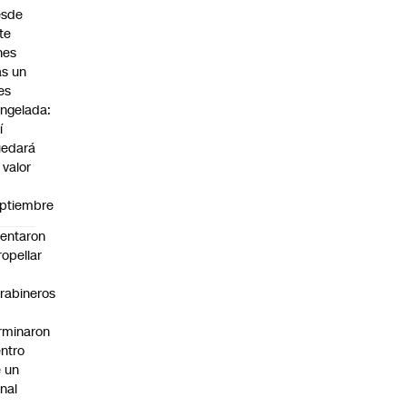
esde
te
nes
as un
es
ngelada:
í
uedará
 valor
n
ptiembre
tentaron
ropellar
rabineros
rminaron
ntro
 un
nal