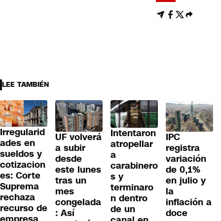
LEE TAMBIÉN
Irregularid
Intentaron
UF volverá
IPC
ades en
atropellar
a subir
registra
sueldos y
a
desde
variación
cotizacion
carabinero
este lunes
de 0,1%
es: Corte
s y
tras un
en julio y
Suprema
terminaro
mes
la
rechaza
n dentro
congelada
inflación a
recurso de
de un
: Así
doce
empresa
canal en