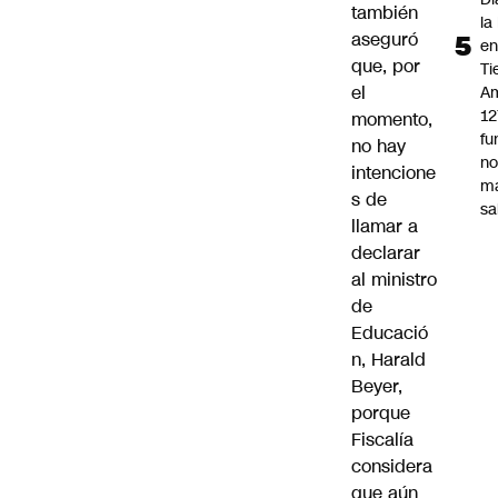
también
la
aseguró
e
que, por
Ti
el
Am
12
momento,
fu
no hay
n
intencione
m
s de
sa
llamar a
declarar
al ministro
de
Educació
n, Harald
Beyer,
porque
Fiscalía
considera
que aún