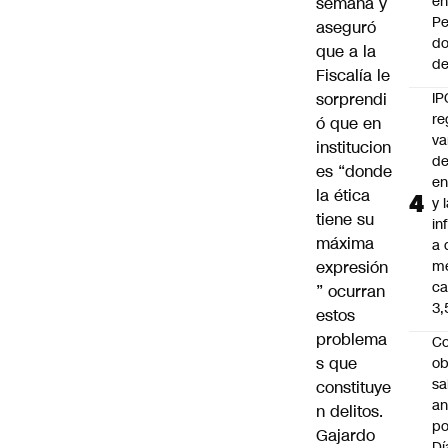
e
semana y
Pe
aseguró
d
que a la
de
Fiscalía le
sorprendi
IP
re
ó que en
va
institucion
de
es “donde
en
la ética
y 
tiene su
in
máxima
a 
expresión
m
ca
” ocurran
3
estos
problema
Co
s que
ob
sa
constituye
an
n delitos.
po
Gajardo
Dí