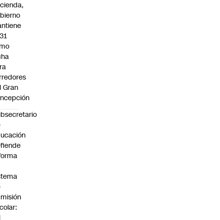
cienda,
bierno
ntiene
31
omo
cha
ra
rredores
l Gran
ncepción
bsecretario
e
ucación
fiende
forma
stema
e
misión
colar:
l