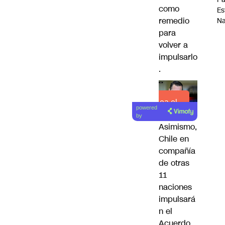
como
Es
remedio
Na
para
volver a
impulsarlo
.
Lea el
powered
artículo
by
Asimismo,
Chile en
compañía
de otras
11
naciones
impulsará
n el
Acuerdo