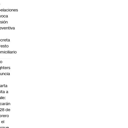
e
elaciones
voca
isión
eventiva
creta
resto
miciliario
oo
ghters
uncia
arta
sita a
ile:
carán
 28 de
brero
 el
arque