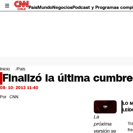
País
Mundo
Negocios
Podcast y Programas comp
País
Mundo
Inicio
País
Negocios
Finalizó la última cumbr
Deportes
Programas completos
08- 10- 2013 11:40
Cultura
Por
CNN
Servicios
LO 
Bits
LEÍD
CNN Data
La
CNN tiempo
próxima
Tr
Futuro 360
fr
versión se
Opinión