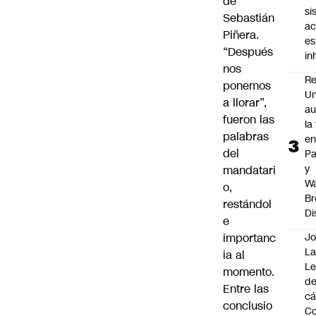
de
si
Sebastián
ac
Piñera.
es
“Después
i
nos
Re
ponemos
Un
a llorar”,
au
fueron las
la
palabras
en
del
P
y
mandatari
Wa
o,
Br
restándol
Di
e
importanc
Jo
La
ia al
L
momento.
de
Entre las
cá
conclusio
Co