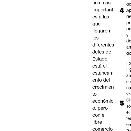
nes más
d
important
Ap
es a las
re
pr
que
pr
llegaron
y
los
de
diferentes
ar
Jefes de
do
Estado
F
está el
Fi
estancami
an
ento del
su
crecimien
cu
to
vi
Ch
económic
To
o, pero
el
con el
fe
libre
en
comercio
P