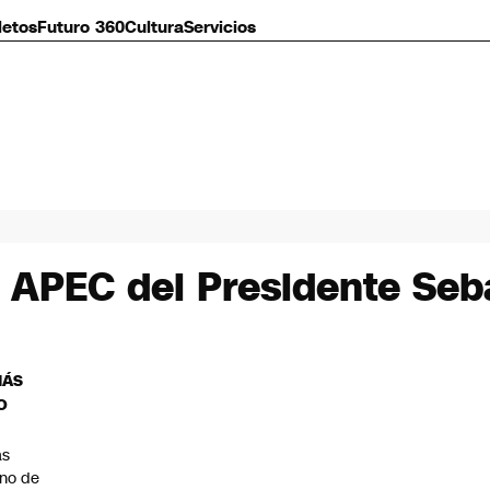
letos
Futuro 360
Cultura
Servicios
e APEC del Presidente Seb
MÁS
O
as
eno de