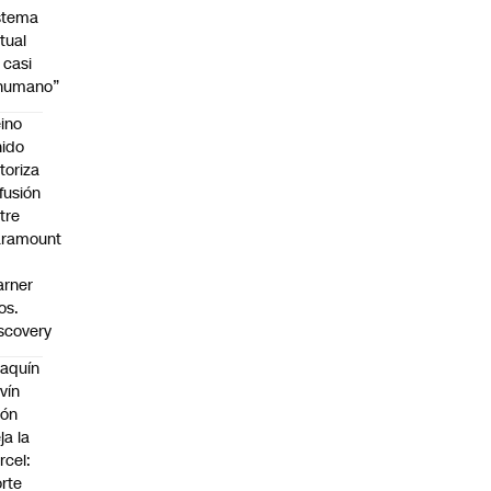
stema
tual
 casi
nhumano”
ino
ido
toriza
 fusión
tre
aramount
rner
os.
scovery
aquín
vín
eón
ja la
rcel:
rte