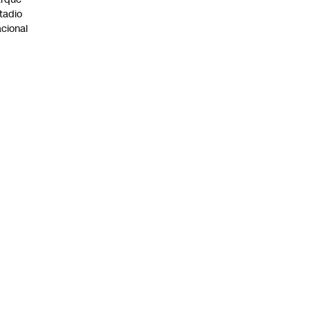
tadio
cional