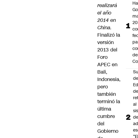
Ha
realizará
Go
el año
ma
2014 en
20
China.
c
Finalizó la
fe
versión
pa
co
2013 del
de
Foro
Co
APEC en
Bali,
Su
d
Indonesia,
Ed
pero
de
también
re
terminó la
al
última
si
cumbre
d
del
ad
es
Gobierno
“E