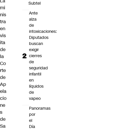
La
Subtel
mi
Ante
nis
alza
tra
de
en
intoxicaciones:
vis
Diputados
ita
buscan
de
exigir
cierres
la
de
Co
seguridad
rte
infantil
de
en
Ap
líquidos
ela
de
cio
vapeo
ne
Panoramas
s
por
de
el
Sa
Día