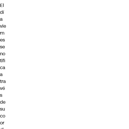
El
dí
a
vie
rn
es
se
no
tifi
ca
a
tra
vé
s
de
su
co
or