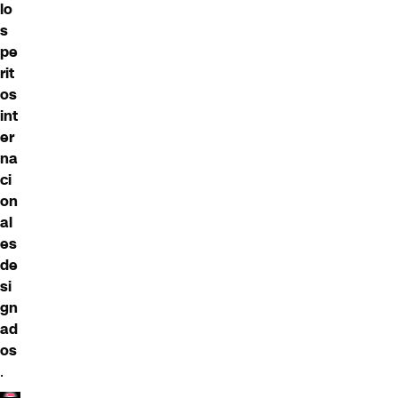
lo
s
pe
rit
os
int
er
na
ci
on
al
es
de
si
gn
ad
os
.