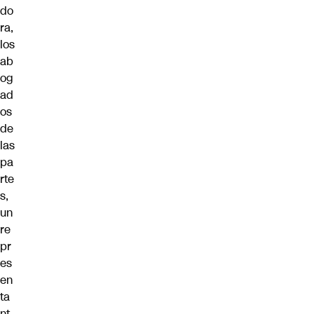
do
ra,
los
ab
og
ad
os
de
las
pa
rte
s,
un
re
pr
es
en
ta
nt