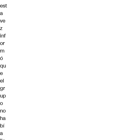
est
a
ve
z
inf
or
m
ó
qu
e
el
gr
up
o
no
ha
bí
a