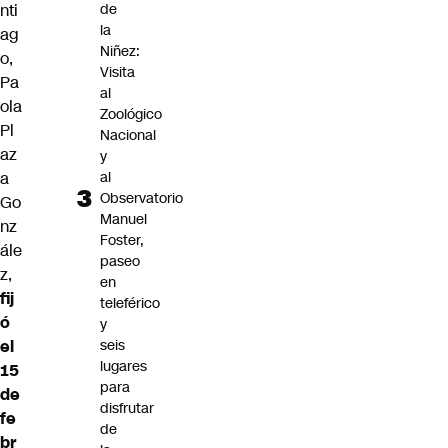
nti
de
la
ag
Niñez:
o,
Visita
Pa
al
ola
Zoológico
Pl
Nacional
az
y
a
al
Observatorio
Go
Manuel
nz
Foster,
ále
paseo
z,
en
fij
teleférico
ó
y
el
seis
lugares
15
para
de
disfrutar
fe
de
br