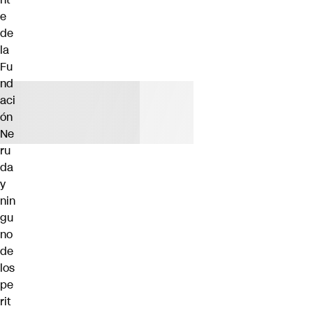
e
de
la
Fu
nd
aci
ón
Ne
ru
da
y
nin
gu
no
de
los
pe
rit