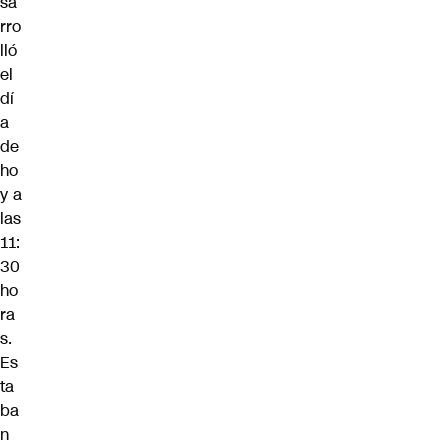
sa
rro
lló
el
dí
a
de
ho
y a
las
11:
30
ho
ra
s.
Es
ta
ba
n