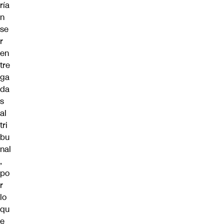
ría
n
se
r
en
tre
ga
da
s
al
tri
bu
nal
,
po
r
lo
qu
e