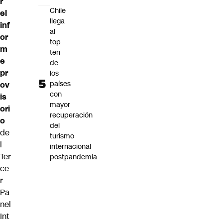
r
Chile
el
llega
inf
al
or
top
m
ten
e
de
pr
los
países
ov
con
is
mayor
ori
recuperación
o
del
de
turismo
l
internacional
Ter
postpandemia
ce
r
Pa
nel
Int