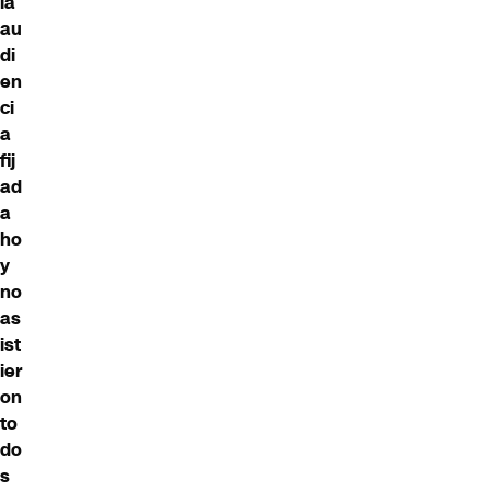
la
au
di
en
ci
a
fij
ad
a
ho
y
no
as
ist
ier
on
to
do
s