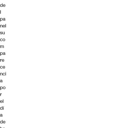
de
l
pa
nel
su
co
m
pa
re
ce
nci
a
po
r
el
dí
a
de