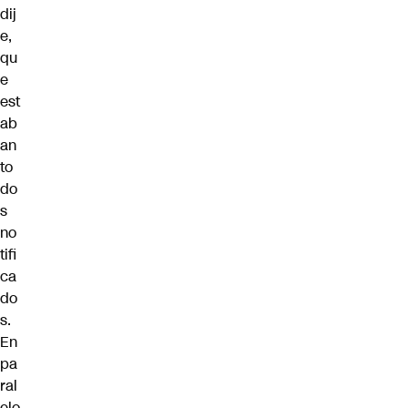
dij
e,
qu
e
est
ab
an
to
do
s
no
tifi
ca
do
s.
En
pa
ral
elo