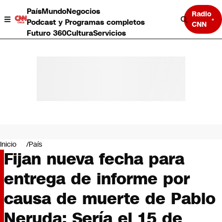
País
Mundo
Negocios
Radio
Podcast y Programas completos
CNN
Futuro 360
Cultura
Servicios
País
Mundo
Negocios
Inicio
País
Fijan nueva fecha para
Deportes
Programas completos
entrega de informe por
Cultura
Servicios
causa de muerte de Pablo
Bits
CNN Data
Neruda: Sería el 15 de
CNN tiempo