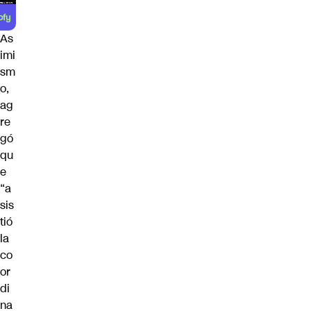
As
imi
sm
o,
ag
re
gó
qu
e
“a
sis
tió
la
co
or
di
na