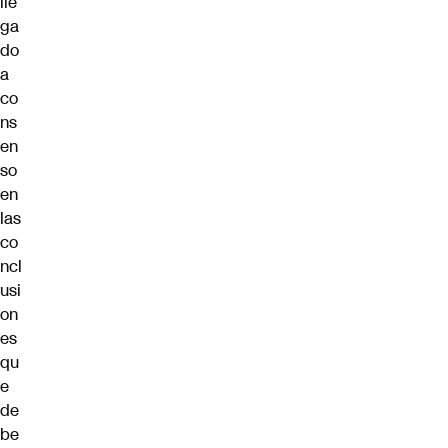
lle
ga
do
a
co
ns
en
so
en
las
co
ncl
usi
on
es
qu
e
de
be