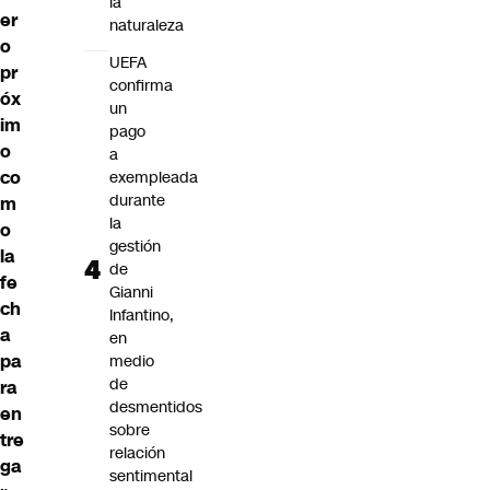
la
er
naturaleza
o
UEFA
pr
confirma
óx
un
im
pago
o
a
co
exempleada
durante
m
la
o
gestión
la
de
fe
Gianni
ch
Infantino,
a
en
pa
medio
de
ra
desmentidos
en
sobre
tre
relación
ga
sentimental