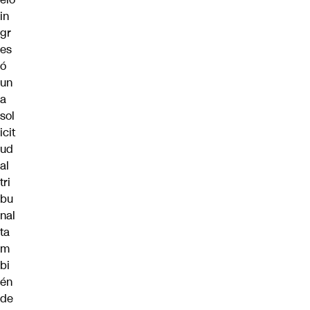
in
gr
es
ó
un
a
sol
icit
ud
al
tri
bu
nal
ta
m
bi
én
de