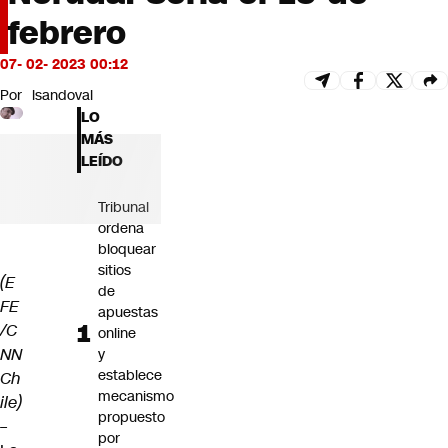
Futuro 360
febrero
Opinión
07- 02- 2023 00:12
Por
lsandoval
LO
MÁS
LEÍDO
Tribunal
ordena
bloquear
sitios
(E
de
FE
apuestas
/C
online
NN
y
establece
Ch
mecanismo
ile)
propuesto
–
por