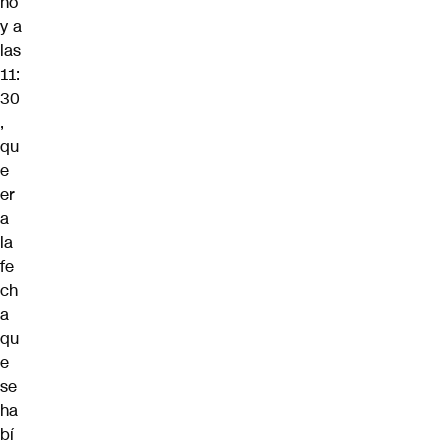
ho
y a
las
11:
30
,
qu
e
er
a
la
fe
ch
a
qu
e
se
ha
bí