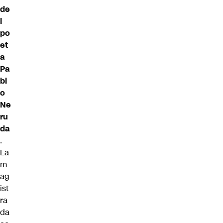
de
l
po
et
a
Pa
bl
o
Ne
ru
da
.
La
m
ag
ist
ra
da