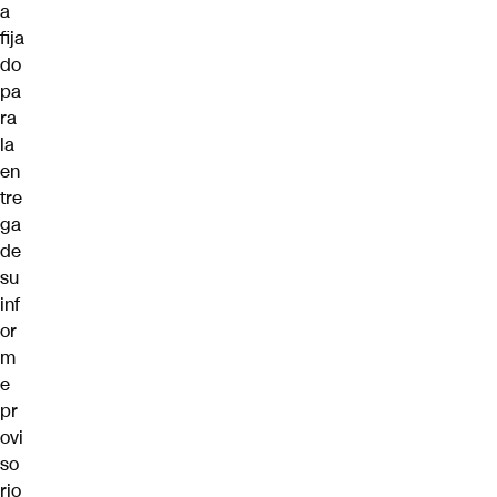
a
fija
do
pa
ra
la
en
tre
ga
de
su
inf
or
m
e
pr
ovi
so
rio