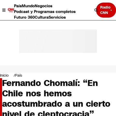
País
Mundo
Negocios
Radio
Podcast y Programas completos
CNN
Futuro 360
Cultura
Servicios
País
Mundo
Negocios
Inicio
País
Fernando Chomalí: “En
Deportes
Programas completos
Chile nos hemos
Cultura
Servicios
acostumbrado a un cierto
Bits
CNN Data
nivel de cleptocracia”
CNN tiempo