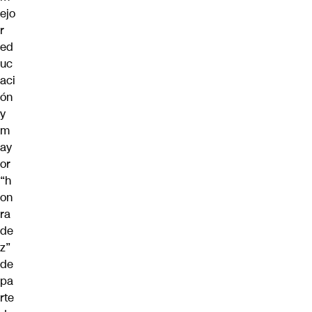
ejo
r
ed
uc
aci
ón
y
m
ay
or
“h
on
ra
de
z”
de
pa
rte