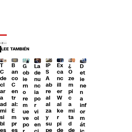
LEE TAMBIÉN
T
B
IP
Ex
¿
G
La
D
C
an
S
ca
O
ob
de
et
de
co
A
nc
ze
ie
nu
ie
cl
C
ab
ill
m
rn
nc
ne
ar
en
re
er
pi
o
ia
n
a
tr
al
W
c
re
po
a
ad
al:
al
al
a
m
r
inf
mi
E
za
ke
mi
ue
vi
or
si
m
y
r
ta
ve
ol
m
bl
pr
su
pi
d
po
en
át
es
es
pe
de
de
r
ci
ic