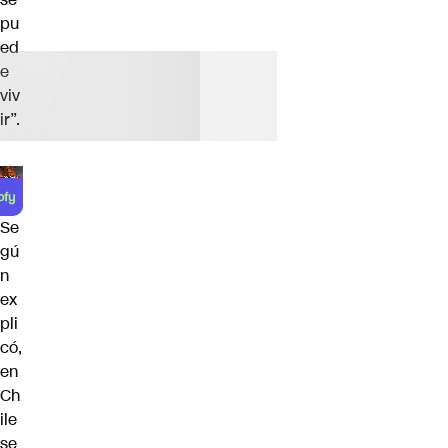
pu
ed
e
viv
ir”.
Se
gú
n
ex
pli
có,
en
Ch
ile
se