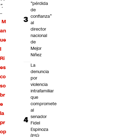
“pérdida
”.
de
–
confianza”
M
al
director
an
nacional
ue
de
Mejor
l
Niñez
Ri
La
es
denuncia
co
por
violencia
so
intrafamiliar
br
que
e
compromete
al
la
senador
pr
Fidel
Espinoza
op
(PS):