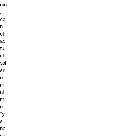
cio
,
co
n
el
ac
tu
al
sal
ari
o
mí
ni
m
o
“y
a
no
se