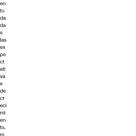
en
to
da
da
s
las
ex
pe
ct
ati
va
s
de
cr
eci
mi
en
to,
m