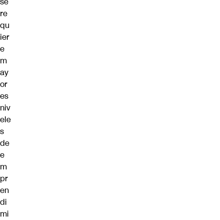
se
re
qu
ier
e
m
ay
or
es
niv
ele
s
de
e
m
pr
en
di
mi