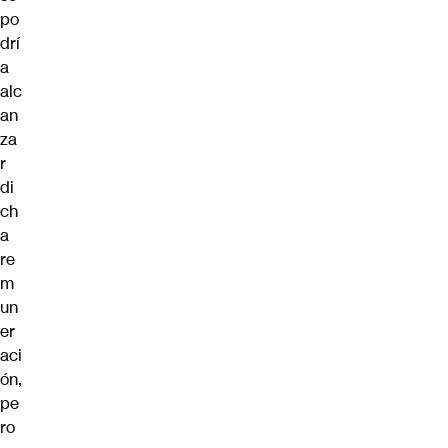
po
drí
a
alc
an
za
r
di
ch
a
re
m
un
er
aci
ón,
pe
ro