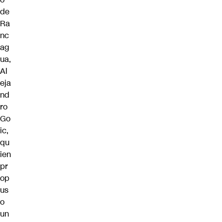
de
Ra
nc
ag
ua,
Al
eja
nd
ro
Go
ic
,
qu
ien
pr
op
us
o
un