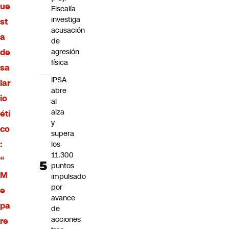
ue
Fiscalía
investiga
st
acusación
a
de
de
agresión
física
sa
IPSA
lar
abre
io
al
alza
éti
y
co
supera
:
los
11.300
“
puntos
M
impulsado
por
e
avance
pa
de
acciones
re