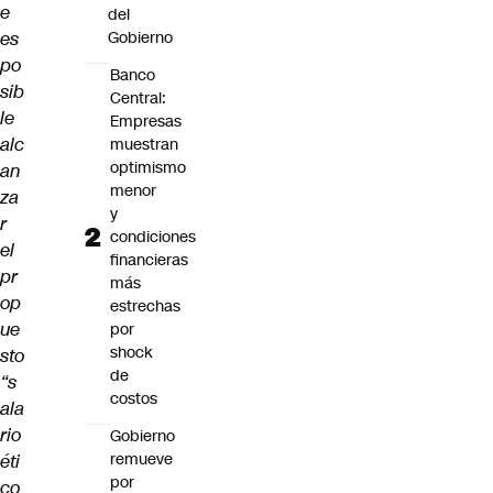
e
del
es
Gobierno
po
Banco
sib
Central:
le
Empresas
alc
muestran
optimismo
an
menor
za
y
r
condiciones
el
financieras
pr
más
op
estrechas
ue
por
shock
sto
de
“s
costos
ala
rio
Gobierno
remueve
éti
por
co