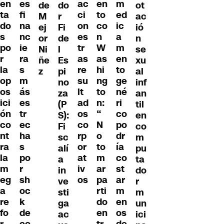
en
es
ac
en
m
de
do
ot
ta
fi
ci
to
ed
M
r
ac
do
na
on
co
ic
ej
Fi
ió
s
nc
es
n
a
or
de
n
po
ie
tr
W
m
Ni
l
se
r
ra
as
as
en
ñe
Es
xu
la
s
re
hi
to
z
pi
al
op
m
su
ng
ge
no
inf
os
ás
lt
to
né
za
an
ici
es
ad
n:
ri
(P
til
ón
tr
os
“
co
S):
en
co
ec
co
N
po
Fi
co
nt
ha
rp
o
dr
sc
m
ra
s
or
to
ía
alí
pu
la
po
at
m
co
a
ta
m
r
iv
ar
st
in
do
eg
sh
os
pa
ar
ve
r
a
oc
rti
m
sti
m
re
k
do
en
ga
un
fo
de
en
os
ac
ici