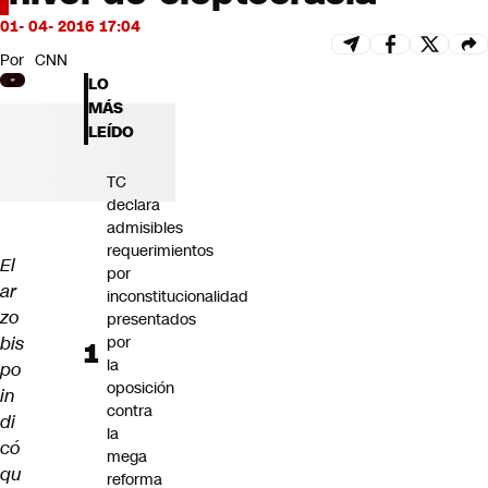
Futuro 360
01- 04- 2016 17:04
Opinión
Por
CNN
LO
MÁS
LEÍDO
TC
declara
admisibles
requerimientos
El
por
ar
inconstitucionalidad
zo
presentados
bis
por
la
po
oposición
in
contra
di
la
có
mega
qu
reforma