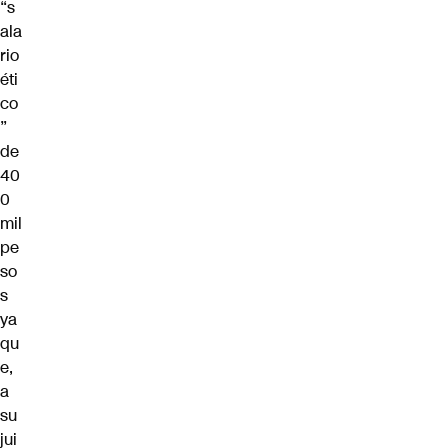
“s
ala
rio
éti
co
”
de
40
0
mil
pe
so
s
ya
qu
e,
a
su
jui