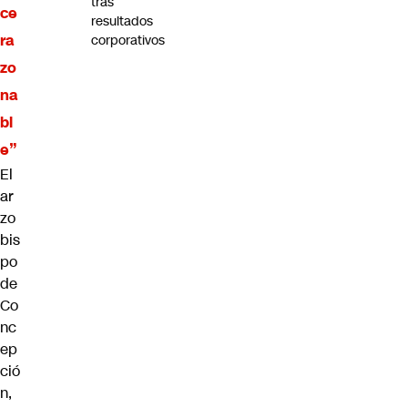
tras
ce
resultados
ra
corporativos
zo
na
bl
e”
El
ar
zo
bis
po
de
Co
nc
ep
ció
n,