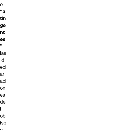
o
“a
tin
ge
nt
es
”
las
d
ecl
ar
aci
on
es
de
l
ob
isp
o