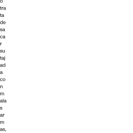
o
tra
ta
de
sa
ca
r
su
taj
ad
a
co
n
m
ala
s
ar
m
as,