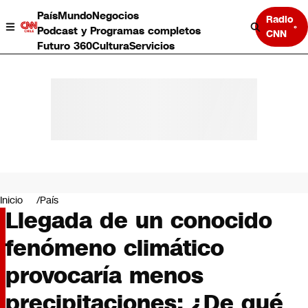
País
Mundo
Negocios
Radio
Podcast y Programas completos
CNN
Futuro 360
Cultura
Servicios
País
Mundo
Negocios
Inicio
País
Llegada de un conocido
Deportes
Programas completos
fenómeno climático
Cultura
Servicios
provocaría menos
Bits
CNN Data
precipitaciones: ¿De qué
CNN tiempo