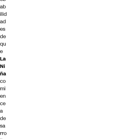
ab
ilid
ad
es
de
qu
e
La
Ni
ña
co
mi
en
ce
a
de
sa
rro