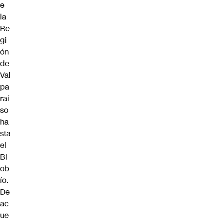
e
la
Re
gi
ón
de
Val
pa
raí
so
ha
sta
el
Bi
ob
ío.
De
ac
ue