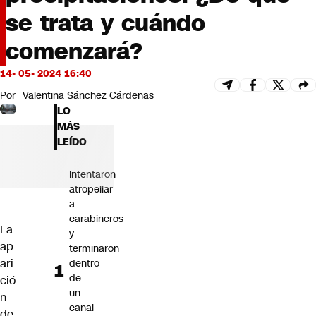
Futuro 360
se trata y cuándo
Opinión
comenzará?
14- 05- 2024 16:40
Por
Valentina Sánchez Cárdenas
LO
MÁS
LEÍDO
Intentaron
atropellar
a
carabineros
La
y
ap
terminaron
ari
dentro
de
ció
un
n
canal
de