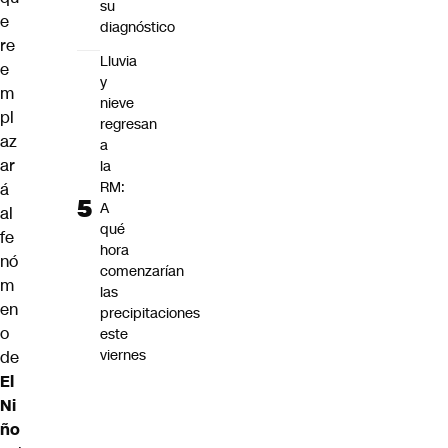
su
e
diagnóstico
re
Lluvia
e
y
m
nieve
pl
regresan
az
a
ar
la
RM:
á
A
al
qué
fe
hora
nó
comenzarían
m
las
en
precipitaciones
o
este
viernes
de
El
Ni
ño