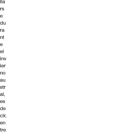
lla
rs
e
du
ra
nt
e
el
inv
ier
no
au
str
al,
es
de
cir,
en
tre