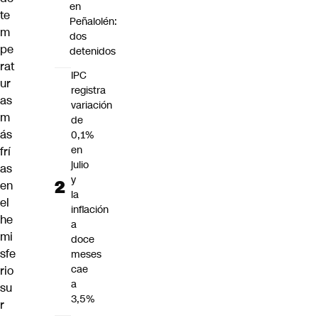
en
te
Peñalolén:
m
dos
pe
detenidos
rat
IPC
ur
registra
as
variación
m
de
ás
0,1%
en
frí
julio
as
y
en
la
el
inflación
he
a
mi
doce
sfe
meses
cae
rio
a
su
3,5%
r