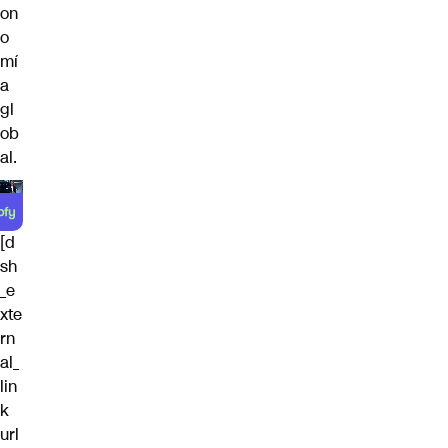
on
o
mí
a
gl
ob
al.
[d
sh
_e
xte
rn
al_
lin
k
url