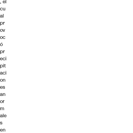
, el
cu
al
pr
ov
oc
ó
pr
eci
pit
aci
on
es
an
or
m
ale
s
en