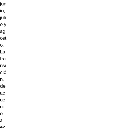
jun
io,
juli
o y
ag
ost
o.
La
tra
nsi
ció
n,
de
ac
ue
rd
o
a
ex