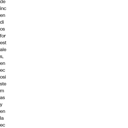
de
inc
en
di
os
for
est
ale
s,
en
ec
osi
ste
m
as
y
en
la
ec