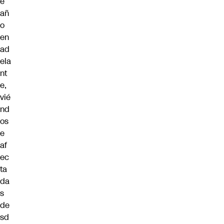
e
añ
o
en
ad
ela
nt
e,
vié
nd
os
e
af
ec
ta
da
s
de
sd