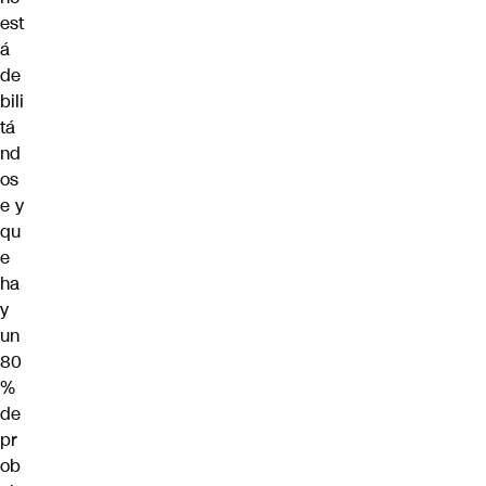
est
á
de
bili
tá
nd
os
e y
qu
e
ha
y
un
80
%
de
pr
ob