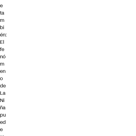
e
ta
m
bi
én:
El
fe
nó
m
en
o
de
La
Ni
ña
pu
ed
e