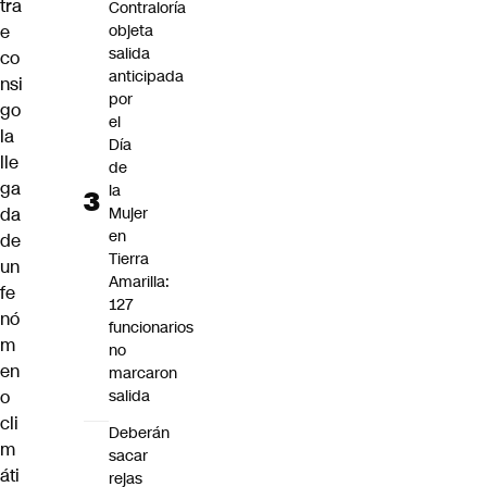
tra
Contraloría
objeta
e
salida
co
anticipada
nsi
por
go
el
la
Día
lle
de
ga
la
Mujer
da
en
de
Tierra
un
Amarilla:
fe
127
nó
funcionarios
m
no
en
marcaron
salida
o
cli
Deberán
m
sacar
áti
rejas