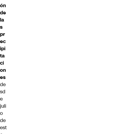
ón
de
la
s
pr
ec
ipi
ta
ci
on
es
de
sd
e
juli
o
de
est