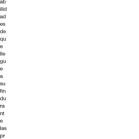
ab
ilid
ad
es
de
qu
e
lle
gu
e
a
su
fin
du
ra
nt
e
las
pr