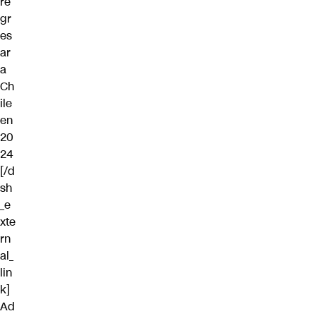
re
gr
es
ar
a
Ch
ile
en
20
24
[/d
sh
_e
xte
rn
al_
lin
k]
Ad