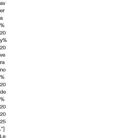
av
er
a
%
20
y%
20
ve
ra
no
%
20
de
%
20
20
25
.”]
Le