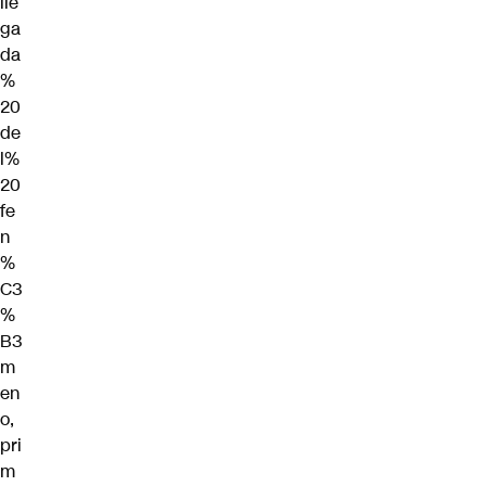
lle
ga
da
%
20
de
l%
20
fe
n
%
C3
%
B3
m
en
o,
pri
m