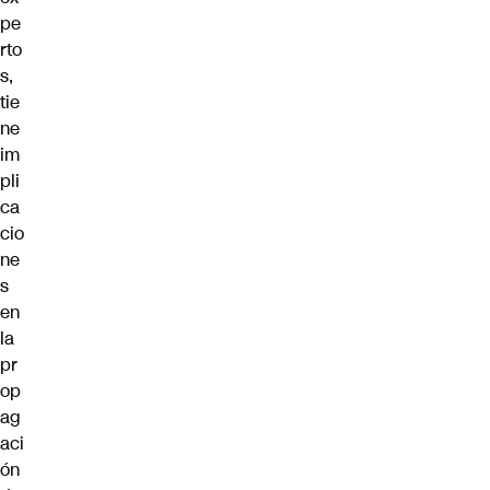
pe
rto
s,
tie
ne
im
pli
ca
cio
ne
s
en
la
pr
op
ag
aci
ón