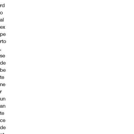
rd
o
al
ex
pe
rto
,
se
de
be
te
ne
r
un
an
te
ce
de