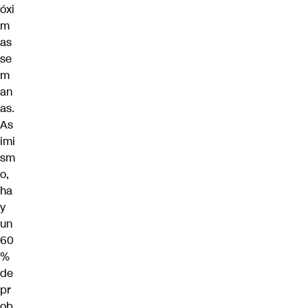
óxi
m
as
se
m
an
as.
As
imi
sm
o,
ha
y
un
60
%
de
pr
ob