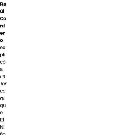
Ra
úl
Co
rd
er
o
ex
pli
có
a
La
Ter
ce
ra
qu
e
El
Ni
ño