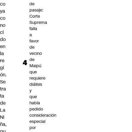
co
de
pasaje:
ya
Corte
co
Suprema
no
falla
ci
a
do
favor
en
de
la
vecino
de
re
Maipú
gi
que
ón.
requiere
Se
diálisis
tra
y
ta
que
de
había
pedido
La
consideración
Ni
especial
ña
,
por
qu