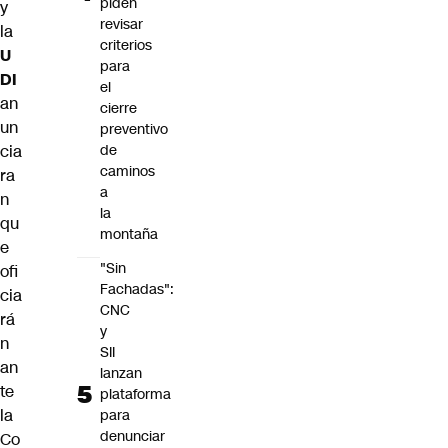
piden
y
revisar
la
criterios
U
para
DI
el
an
cierre
un
preventivo
de
cia
caminos
ra
a
n
la
qu
montaña
e
"Sin
ofi
Fachadas":
cia
CNC
rá
y
n
SII
an
lanzan
te
plataforma
la
para
denunciar
Co