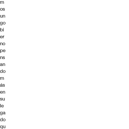
m
os
un
go
bi
er
no
pe
ns
an
do
m
ás
en
su
le
ga
do
qu