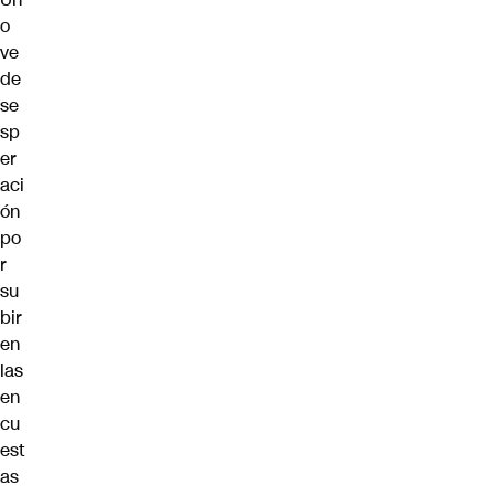
o
ve
de
se
sp
er
aci
ón
po
r
su
bir
en
las
en
cu
est
as