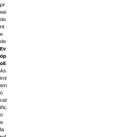
pr
esi
de
nt
e
de
Ev
óp
oli
.
As
imi
sm
o
cal
ific
ó
a
la
ref