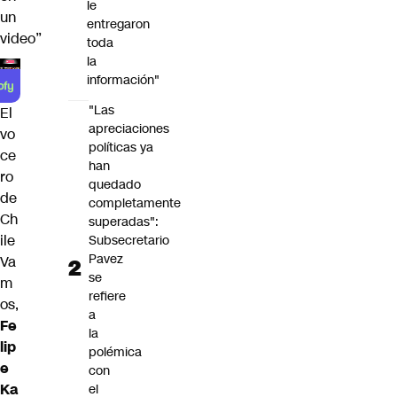
le
un
entregaron
video”
toda
la
información"
"Las
El
apreciaciones
vo
políticas ya
ce
han
ro
quedado
de
completamente
Ch
superadas":
ile
Subsecretario
Pavez
Va
se
m
refiere
os,
a
Fe
la
lip
polémica
e
con
Ka
el