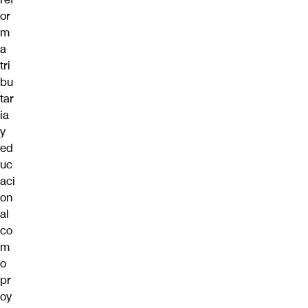
or
m
a
tri
bu
tar
ia
y
ed
uc
aci
on
al
co
m
o
pr
oy