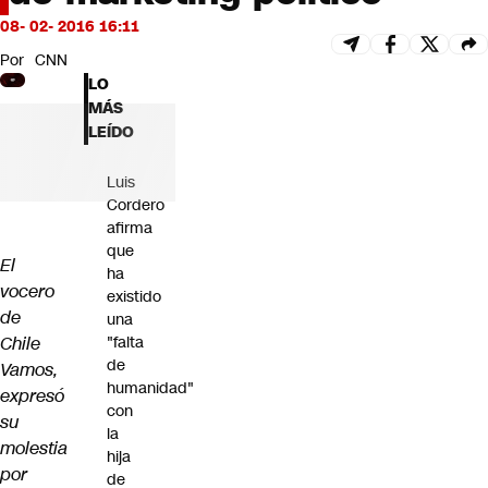
Futuro 360
08- 02- 2016 16:11
Opinión
Por
CNN
LO
MÁS
LEÍDO
Luis
Cordero
afirma
que
El
ha
vocero
existido
de
una
Chile
"falta
de
Vamos,
humanidad"
expresó
con
su
la
molestia
hija
por
de