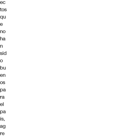
ec
tos
qu
e
no
ha
n
sid
o
bu
en
os
pa
ra
el
pa
ís,
ag
re