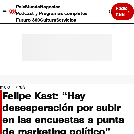
País
Mundo
Negocios
Radio
Podcast y Programas completos
CNN
Futuro 360
Cultura
Servicios
País
Mundo
Negocios
Inicio
País
Felipe Kast: “Hay
Deportes
Programas completos
desesperación por subir
Cultura
Servicios
en las encuestas a punta
Bits
CNN Data
de marketing político”
CNN tiempo