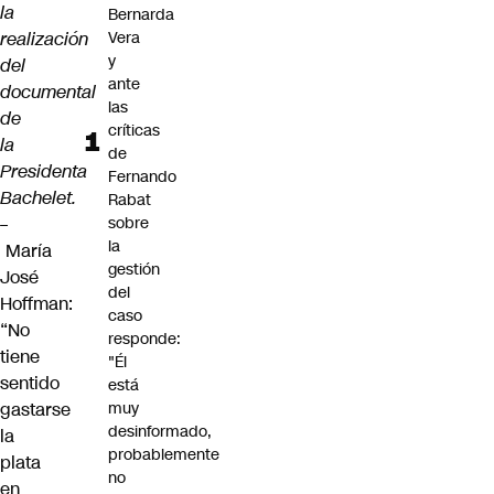
la
Bernarda
realización
Vera
y
del
ante
documental
las
de
críticas
la
de
Presidenta
Fernando
Bachelet.
Rabat
–
sobre
la
María
gestión
José
del
Hoffman:
caso
“No
responde:
tiene
"Él
sentido
está
gastarse
muy
desinformado,
la
probablemente
plata
no
en