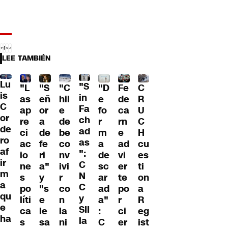
LEE TAMBIÉN
Lu
"S
"L
"S
"C
"D
Fe
C
is
in
as
eñ
hil
e
de
R
C
Fa
ap
or
e
fo
ca
U
or
ch
re
a
de
r
rn
C
de
ad
ci
de
be
m
e
H
ro
as
ac
fe
co
a
ad
cu
af
":
io
ri
nv
de
vi
es
ir
C
ne
a"
ivi
sc
er
ti
m
N
s
y
r
ar
te
on
a
C
po
"s
co
ad
po
a
qu
y
líti
e
n
a"
r
R
e
SII
ca
le
la
:
ci
eg
ha
la
s
sa
ni
C
er
ist