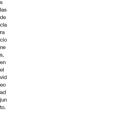
s
las
de
cla
ra
cio
ne
s,
en
el
vid
eo
ad
jun
to.