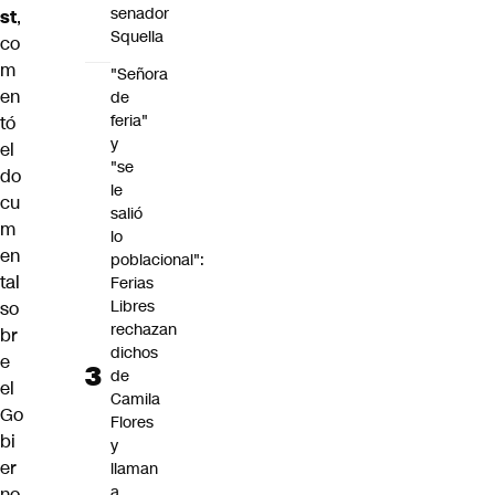
senador
st
,
Squella
co
m
"Señora
en
de
feria"
tó
y
el
"se
do
le
cu
salió
m
lo
en
poblacional":
tal
Ferias
Libres
so
rechazan
br
dichos
e
de
el
Camila
Go
Flores
bi
y
er
llaman
a
no