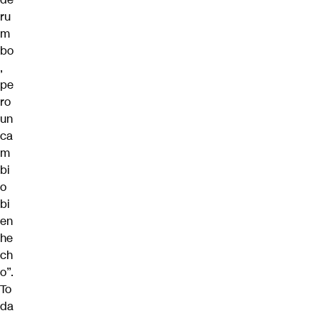
ru
m
bo
,
pe
ro
un
ca
m
bi
o
bi
en
he
ch
o”.
To
da