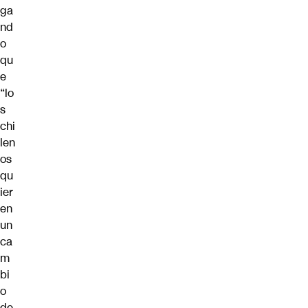
ga
nd
o
qu
e
“lo
s
chi
len
os
qu
ier
en
un
ca
m
bi
o
de