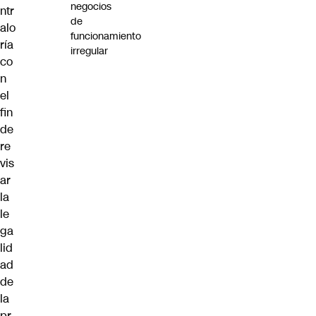
negocios
ntr
de
alo
funcionamiento
ría
irregular
co
n
el
fin
de
re
vis
ar
la
le
ga
lid
ad
de
la
pr