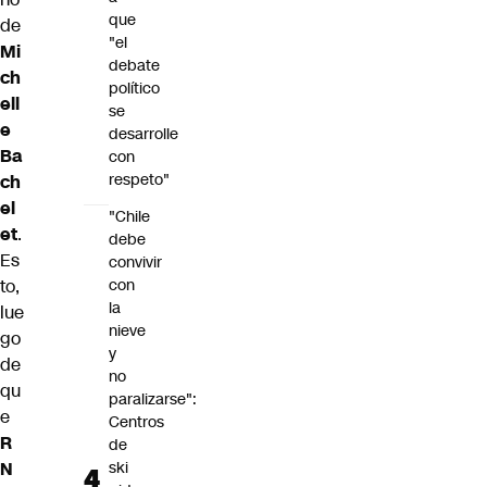
que
de
"el
Mi
debate
ch
político
ell
se
e
desarrolle
Ba
con
respeto"
ch
el
"Chile
et
.
debe
Es
convivir
con
to,
la
lue
nieve
go
y
de
no
qu
paralizarse":
e
Centros
R
de
ski
N