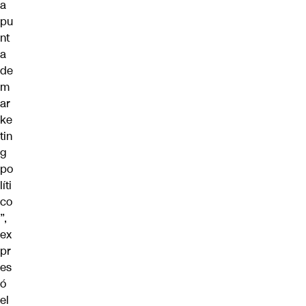
a
pu
nt
a
de
m
ar
ke
tin
g
po
líti
co
”,
ex
pr
es
ó
el