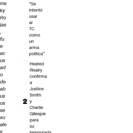
ms
“Se
ky
intentó
usar
Ro
al
jas
TC
,
como
fu
un
e
arma
ac
política”
us
Heated
ad
Rivalry
o
confirma
de
a
ab
Justice
Smith
us
y
os
Charlie
se
Gillespie
xu
para
ale
su
s
temporada