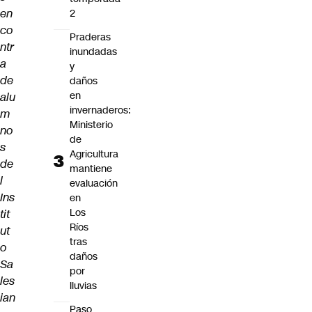
en
2
co
Praderas
ntr
inundadas
a
y
de
daños
en
alu
invernaderos:
m
Ministerio
no
de
s
Agricultura
de
mantiene
l
evaluación
Ins
en
Los
tit
Ríos
ut
tras
o
daños
Sa
por
les
lluvias
ian
Paso