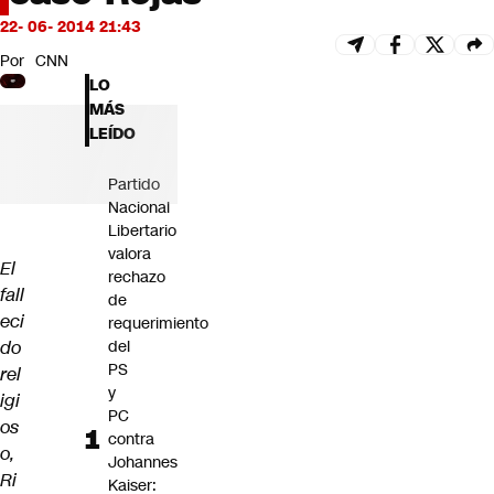
Futuro 360
22- 06- 2014 21:43
Opinión
Por
CNN
LO
MÁS
LEÍDO
Partido
Nacional
Libertario
valora
El
rechazo
fall
de
eci
requerimiento
do
del
PS
rel
y
igi
PC
os
contra
o,
Johannes
Ri
Kaiser: