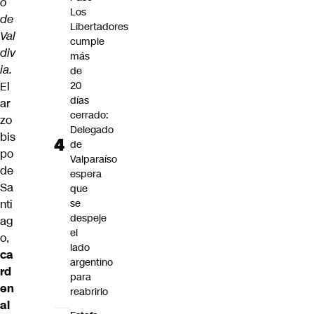
o
Los
de
Libertadores
Val
cumple
div
más
ia.
de
El
20
días
ar
cerrado:
zo
Delegado
bis
de
po
Valparaíso
de
espera
Sa
que
nti
se
despeje
ag
el
o,
lado
ca
argentino
rd
para
en
reabrirlo
al