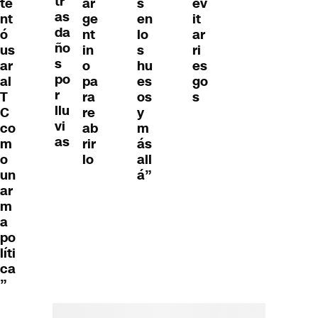
tr
ar
te
s
ev
as
ge
nt
en
it
da
nt
ó
lo
ar
ño
in
us
s
ri
s
o
ar
hu
es
po
pa
al
es
go
r
ra
T
os
s
llu
re
C
y
vi
ab
co
m
as
rir
m
ás
lo
o
all
un
á”
ar
m
a
po
líti
ca
”