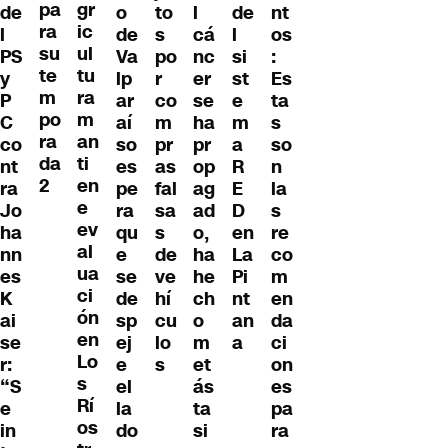
pa
gr
o
de
l
de
nt
to
ra
ic
de
l
cá
l
os
s
su
ul
Va
PS
nc
si
:
po
te
tu
lp
y
er
st
Es
r
m
ra
ar
P
se
e
ta
co
po
m
aí
C
ha
m
s
m
ra
an
so
co
pr
a
so
pr
da
ti
es
nt
op
R
n
as
2
en
pe
ra
ag
E
la
fal
e
ra
Jo
ad
D
s
sa
ev
qu
ha
o,
en
re
s
al
e
nn
ha
La
co
de
ua
se
es
he
Pi
m
ve
ci
de
K
ch
nt
en
hí
ón
sp
ai
o
an
da
cu
en
ej
se
m
a
ci
lo
Lo
e
r:
et
on
s
s
el
“S
ás
es
Rí
la
e
ta
pa
os
do
in
si
ra