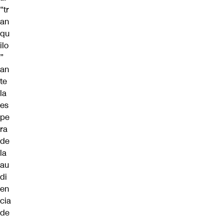
“tr
an
qu
ilo
”
an
te
la
es
pe
ra
de
la
au
di
en
cia
de