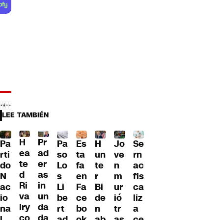
LEE TAMBIÉN
H
Pr
Pa
Pa
H
Jo
Se
Es
ea
ad
so
rti
un
ve
rn
ta
te
er
Lo
do
te
n
ac
fa
d
as
s
N
r
m
fis
en
Ri
in
Li
ac
Bi
ur
ca
Fa
va
un
be
io
de
ió
liz
ce
lry
da
rt
na
n
tr
a
bo
co
da
ad
l
ab
as
ce
ok