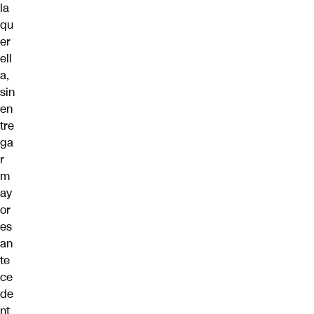
la
qu
er
ell
a,
sin
en
tre
ga
r
m
ay
or
es
an
te
ce
de
nt