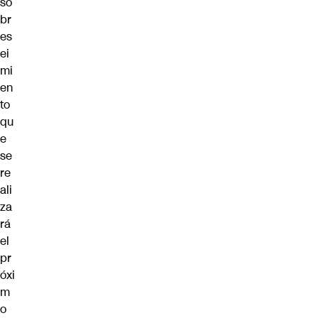
so
br
es
ei
mi
en
to
qu
e
se
re
ali
za
rá
el
pr
óxi
m
o