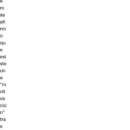
e
m
ás
afi
rm
ó
qu
e
exi
ste
un
a
“m
oti
va
ció
n”
tra
s