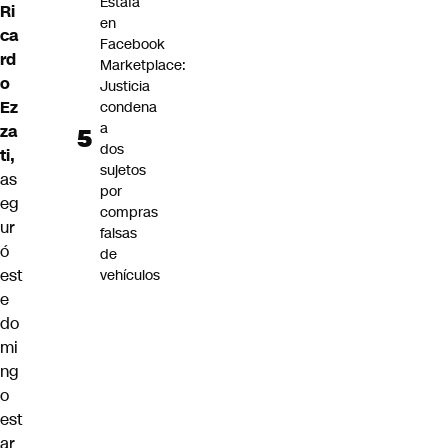
Estafa
Ri
en
ca
Facebook
rd
Marketplace:
o
Justicia
Ez
condena
a
za
dos
ti,
sujetos
as
por
eg
compras
ur
falsas
ó
de
est
vehículos
e
do
mi
ng
o
est
ar