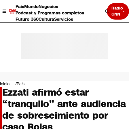
País
Mundo
Negocios
Radio
Podcast y Programas completos
CNN
Futuro 360
Cultura
Servicios
País
Mundo
Negocios
Inicio
País
Ezzati afirmó estar
Deportes
Programas completos
“tranquilo” ante audiencia
Cultura
Servicios
de sobreseimiento por
Bits
CNN Data
caso Rojas
CNN tiempo