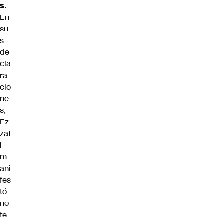
s
.
En
su
s
de
cla
ra
cio
ne
s,
Ez
zat
i
m
ani
fes
tó
no
te