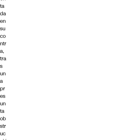
ta
da
en
su
co
ntr
a,
tra
s
un
a
pr
es
un
ta
ob
str
uc