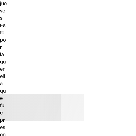
jue
ve
s.
Es
to
po
r
la
qu
er
ell
a
qu
e
fu
e
pr
es
en