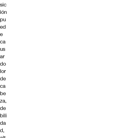
sic
ión
pu
ed
e
ca
us
ar
do
lor
de
ca
be
za,
de
bili
da
d,
alt