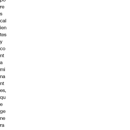
re
s
cal
ien
tes
y
co
nt
a
mi
na
nt
es,
qu
e
ge
ne
ra