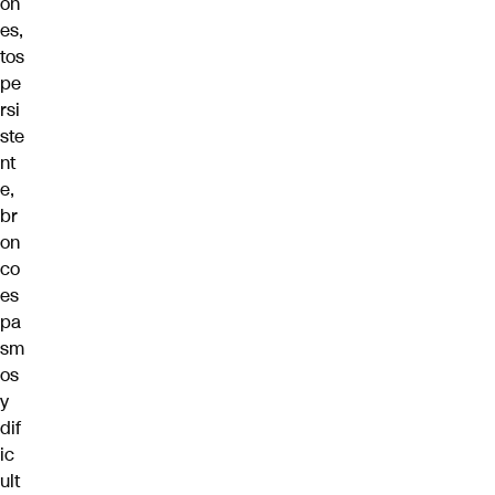
on
es,
tos
pe
rsi
ste
nt
e,
br
on
co
es
pa
sm
os
y
dif
ic
ult