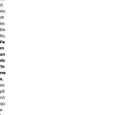
d
An
dr
és
Be
llo,
Fe
rn
an
do
To
rre
s
,
ex
pli
có
qu
e