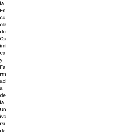
la
Es
cu
ela
de
Qu
ími
ca
y
Fa
rm
aci
a
de
la
Un
ive
rsi
da