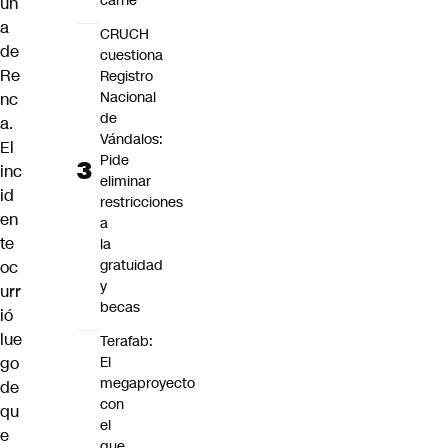
carne"
un
a
CRUCH
de
cuestiona
Re
Registro
Nacional
nc
de
a.
Vándalos:
El
Pide
inc
eliminar
id
restricciones
en
a
te
la
gratuidad
oc
y
urr
becas
ió
lue
Terafab:
go
El
megaproyecto
de
con
qu
el
e
que