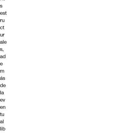
s
est
ru
ct
ur
ale
s,
ad
e
m
ás
de
la
ev
en
tu
al
lib