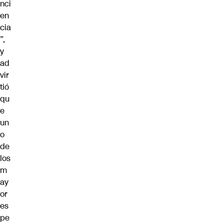
nci
en
cia
”,
y
ad
vir
tió
qu
e
un
o
de
los
m
ay
or
es
pe