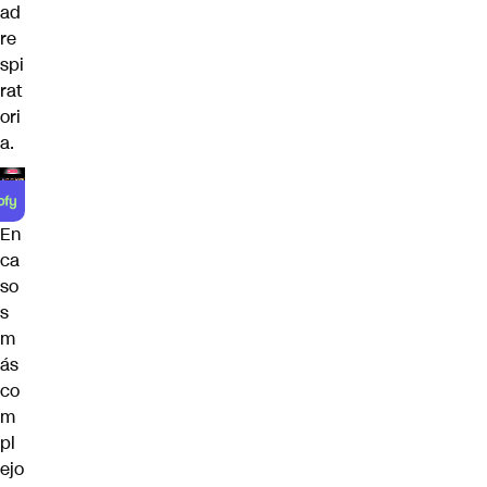
ad
re
spi
rat
ori
a.
En
ca
so
s
m
ás
co
m
pl
ejo