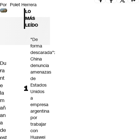
Por
Polet Herrera
Futuro 360
LO
Opinión
MÁS
LEÍDO
"De
forma
descarada":
China
Du
denuncia
ra
amenazas
nt
de
e
Estados
Unidos
la
a
m
empresa
añ
argentina
an
por
a
trabajar
de
con
est
Huawei