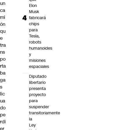
un
Elon
ca
Musk
mi
fabricará
ón
chips
para
qu
Tesla,
e
robots
tra
humanoides
ns
y
po
misiones
rta
espaciales
ba
Diputado
ga
libertario
s
presenta
lic
proyecto
ua
para
suspender
do
transitoriamente
pe
la
rdi
Ley
er