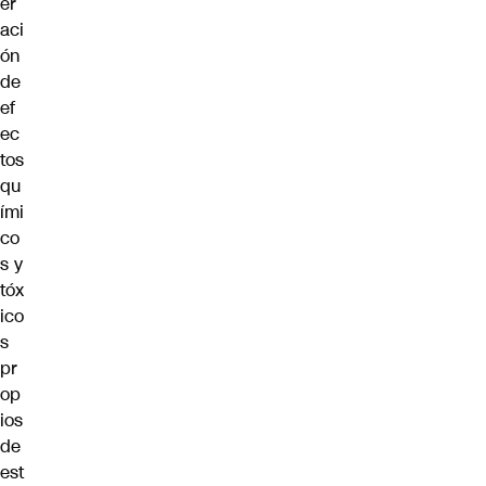
er
aci
ón
de
ef
ec
tos
qu
ími
co
s y
tóx
ico
s
pr
op
ios
de
est