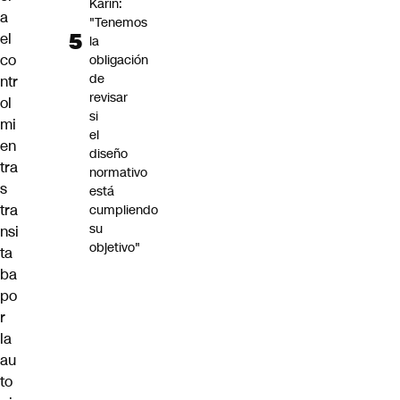
Karin:
a
"Tenemos
el
la
co
obligación
de
ntr
revisar
ol
si
mi
el
en
diseño
tra
normativo
s
está
tra
cumpliendo
su
nsi
objetivo"
ta
ba
po
r
la
au
to