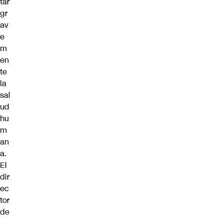
tar
gr
av
e
m
en
te
la
sal
ud
hu
m
an
a.
El
dir
ec
tor
de