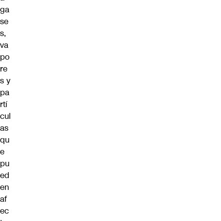
ga
se
s,
va
po
re
s y
pa
rtí
cul
as
qu
e
pu
ed
en
af
ec