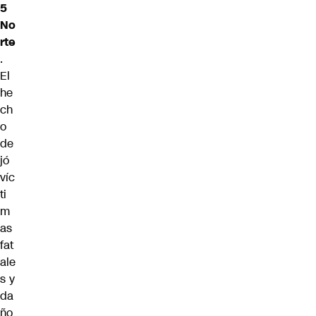
5
No
rte
.
El
he
ch
o
de
jó
víc
ti
m
as
fat
ale
s y
da
ño