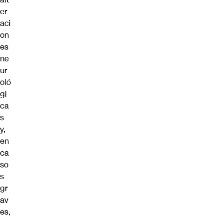
er
aci
on
es
ne
ur
oló
gi
ca
s
y,
en
ca
so
s
gr
av
es,