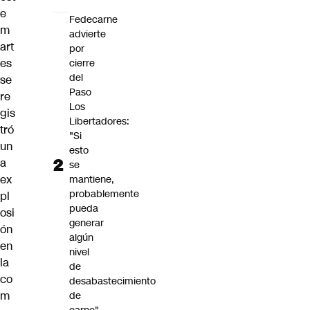
e
Fedecarne
m
advierte
art
por
es
cierre
del
se
Paso
re
Los
gis
Libertadores:
tró
"Si
un
esto
a
se
ex
mantiene,
probablemente
pl
pueda
osi
generar
ón
algún
en
nivel
la
de
co
desabastecimiento
m
de