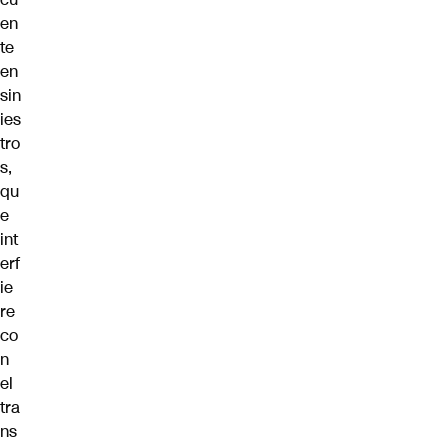
en
te
en
sin
ies
tro
s,
qu
e
int
erf
ie
re
co
n
el
tra
ns