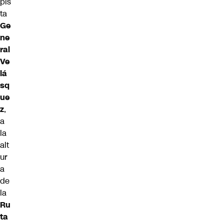
pis
ta
Ge
ne
ral
Ve
lá
sq
ue
z
,
a
la
alt
ur
a
de
la
Ru
ta