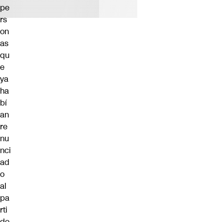
pe
rs
on
as
qu
e
ya
ha
bí
an
re
nu
nci
ad
o
al
pa
rti
do