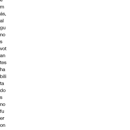
m
ás,
al
gu
no
s
vot
an
tes
ha
bili
ta
do
s
no
fu
er
on