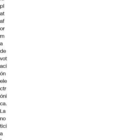
pl
at
af
or
m
a
de
vot
aci
ón
ele
ctr
óni
ca.
La
no
tici
a