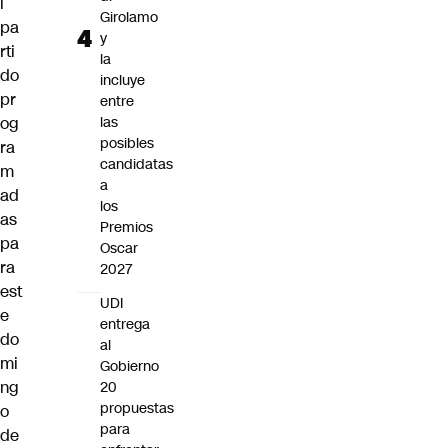
l
Girolamo
pa
y
rti
la
do
incluye
pr
entre
og
las
posibles
ra
candidatas
m
a
ad
los
as
Premios
pa
Oscar
ra
2027
est
UDI
e
entrega
do
al
mi
Gobierno
ng
20
propuestas
o
para
de