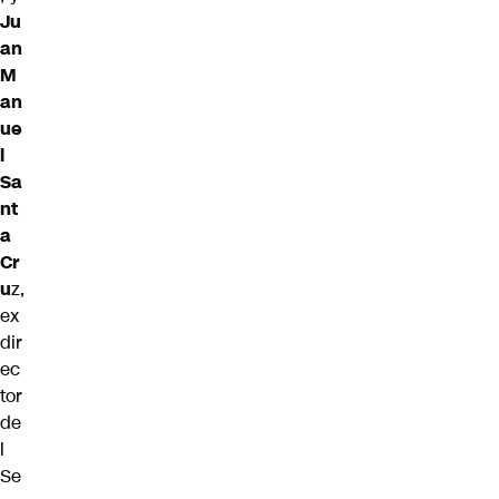
Ju
an
M
an
ue
l
Sa
nt
a
Cr
u
z,
ex
dir
ec
tor
de
l
Se