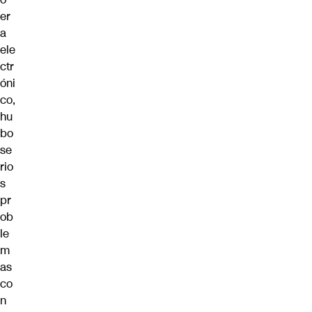
er
a
ele
ctr
óni
co,
hu
bo
se
rio
s
pr
ob
le
m
as
co
n