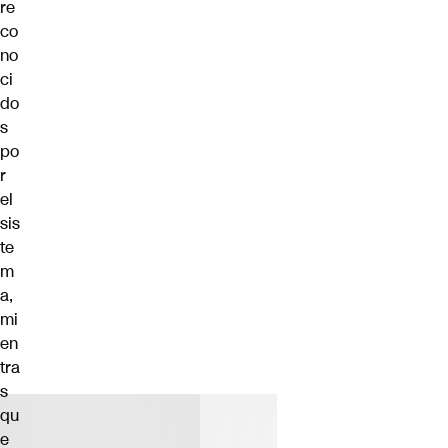
re
co
no
ci
do
s
po
r
el
sis
te
m
a,
mi
en
tra
s
qu
e