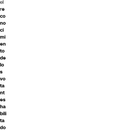
el
r
e
co
no
ci
mi
en
to
de
lo
s
vo
ta
nt
es
ha
bili
ta
do