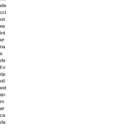
ele
cci
on
es
int
er
na
s
de
Ev
óp
oli
est
án
m
ar
ca
da