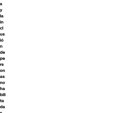
s
y
la
in
cl
us
ió
n
de
pe
rs
on
as
no
ha
bili
ta
da
s.