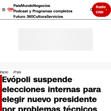
País
Mundo
Negocios
Radio
Podcast y Programas completos
CNN
Futuro 360
Cultura
Servicios
País
Mundo
Negocios
Inicio
País
Evópoli suspende
Deportes
Programas completos
elecciones internas para
Cultura
Servicios
elegir nuevo presidente
Bits
CNN Data
por problemas técnicos
CNN tiempo