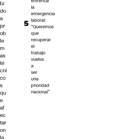
enfrentar
bi
la
do
emergencia
a
laboral:
pr
“Queremos
ob
que
recuperar
le
el
m
trabajo
as
vuelva
té
a
cni
ser
co
una
s
prioridad
nacional”
qu
e
af
ec
tar
on
la