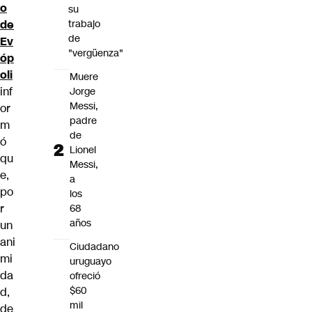
o
su
de
trabajo
de
Ev
"vergüenza"
óp
oli
Muere
inf
Jorge
Messi,
or
padre
m
de
ó
Lionel
qu
Messi,
e,
a
po
los
r
68
años
un
ani
Ciudadano
mi
uruguayo
da
ofreció
$60
d,
mil
de