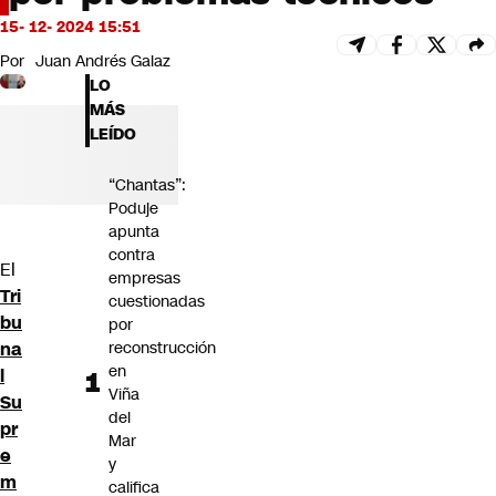
Futuro 360
15- 12- 2024 15:51
Opinión
Por
Juan Andrés Galaz
LO
MÁS
LEÍDO
“Chantas”:
Poduje
apunta
contra
El
empresas
Tri
cuestionadas
bu
por
na
reconstrucción
en
l
Viña
Su
del
pr
Mar
e
y
m
califica