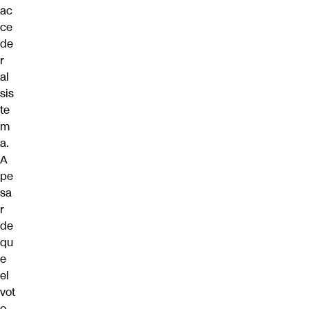
ac
ce
de
r
al
sis
te
m
a.
A
pe
sa
r
de
qu
e
el
vot
o