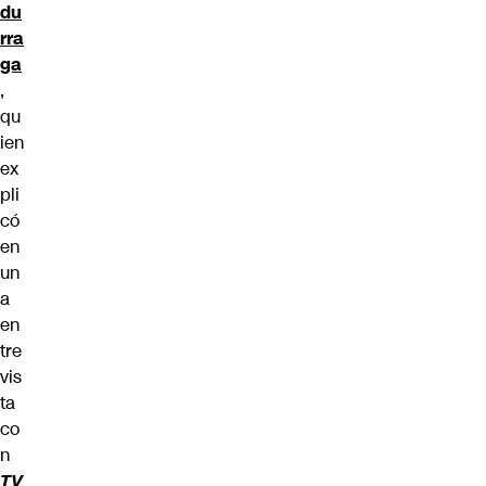
du
rra
ga
,
qu
ien
ex
pli
có
en
un
a
en
tre
vis
ta
co
n
TV