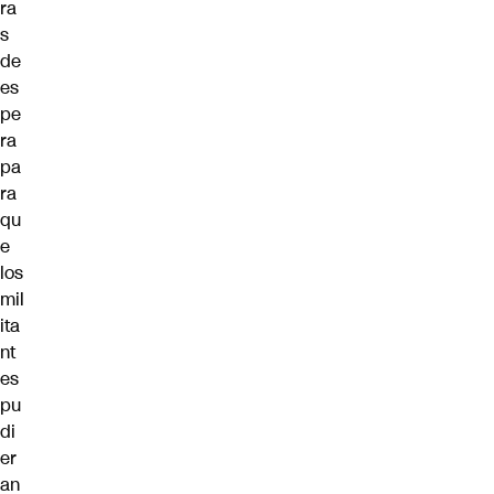
ra
s
de
es
pe
ra
pa
ra
qu
e
los
mil
ita
nt
es
pu
di
er
an