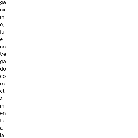
ga
nis
m
o,
fu
e
en
tre
ga
do
co
rre
ct
a
m
en
te
a
la