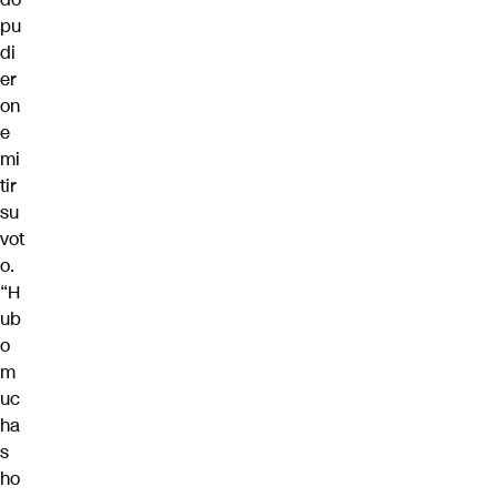
pu
di
er
on
e
mi
tir
su
vot
o.
“H
ub
o
m
uc
ha
s
ho