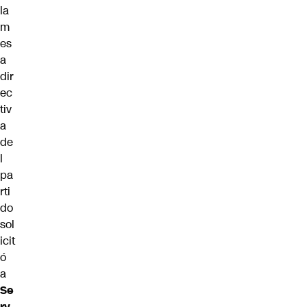
la
m
es
a
dir
ec
tiv
a
de
l
pa
rti
do
sol
icit
ó
a
Se
rv