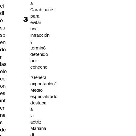
a
ci
Carabineros
di
para
ó
evitar
su
una
sp
infracción
y
en
terminó
de
detenido
r
por
las
cohecho
ele
“Genera
cci
expectación”:
on
Medio
es
especializado
int
destaca
er
a
na
la
s
actriz
Mariana
de
di