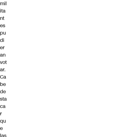
mil
ita
nt
es
pu
di
er
an
vot
ar.
Ca
be
de
sta
ca
r
qu
e
las