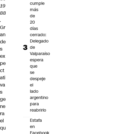
cumple
19
más
88
de
.
20
Gr
días
an
cerrado:
Delegado
de
de
s
Valparaíso
ex
espera
pe
que
ct
se
ati
despeje
va
el
lado
s
argentino
ge
para
ne
reabrirlo
ra
el
Estafa
en
qu
Facebook