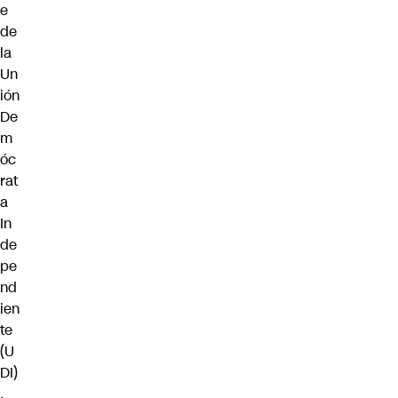
e
de
la
Un
ión
De
m
óc
rat
a
In
de
pe
nd
ien
te
(U
DI)
,