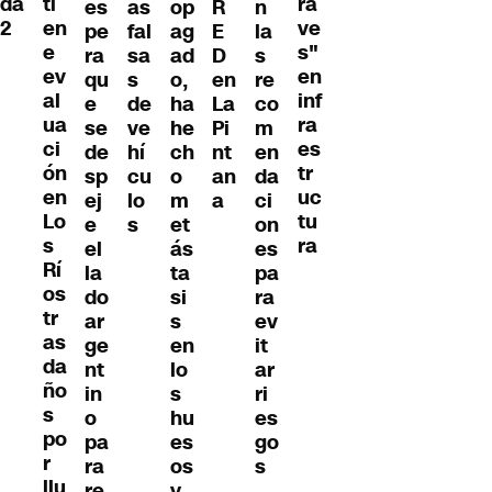
da
ti
ra
es
op
R
n
as
2
en
ve
pe
ag
E
la
fal
e
s"
ra
ad
D
s
sa
ev
en
qu
o,
en
re
s
al
inf
e
ha
La
co
de
ua
ra
se
he
Pi
m
ve
ci
es
de
ch
nt
en
hí
ón
tr
sp
o
an
da
cu
en
uc
ej
m
a
ci
lo
Lo
tu
e
et
on
s
s
ra
el
ás
es
Rí
la
ta
pa
os
do
si
ra
tr
ar
s
ev
as
ge
en
it
da
nt
lo
ar
ño
in
s
ri
s
o
hu
es
po
pa
es
go
r
ra
os
s
llu
re
y