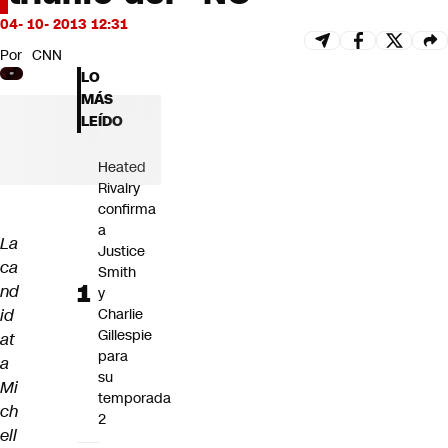
Futuro 360
04- 10- 2013 12:31
Opinión
Por
CNN
LO
MÁS
LEÍDO
Heated
Rivalry
confirma
a
La
Justice
ca
Smith
nd
y
id
Charlie
Gillespie
at
para
a
su
Mi
temporada
ch
2
ell