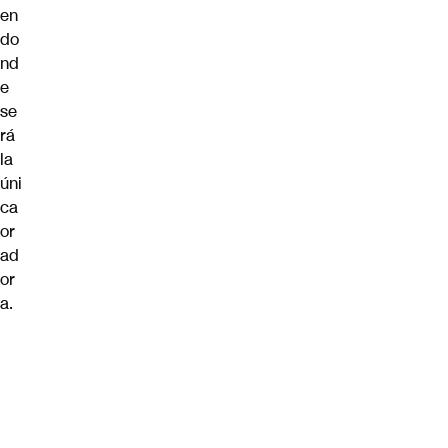
en
do
nd
e
se
rá
la
úni
ca
or
ad
or
a.