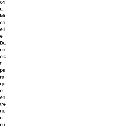
orí
a,
Mi
ch
ell
e
Ba
ch
ele
t
pa
ra
qu
e
en
tre
gu
e
su