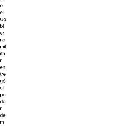
o
el
Go
bi
er
no
mil
ita
r
en
tre
gó
el
po
de
r
de
m