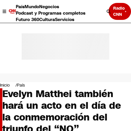
País
Mundo
Negocios
Radio
Podcast y Programas completos
CNN
Futuro 360
Cultura
Servicios
País
Mundo
Negocios
Inicio
País
Evelyn Matthei también
Deportes
Programas completos
hará un acto en el día de
Cultura
Servicios
la conmemoración del
Bits
CNN Data
triunfo del “NO”
CNN tiempo