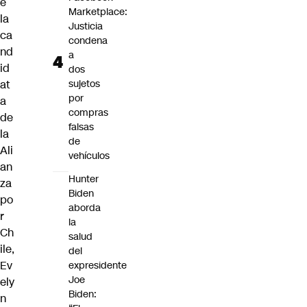
e
Marketplace:
la
Justicia
ca
condena
nd
a
id
dos
at
sujetos
por
a
compras
de
falsas
la
de
Ali
vehículos
an
Hunter
za
Biden
po
aborda
r
la
Ch
salud
ile,
del
Ev
expresidente
Joe
ely
Biden:
n