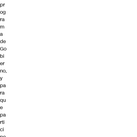
pr
og
ra
m
a
de
Go
bi
er
no,
y
pa
ra
qu
e
pa
rti
ci
pe