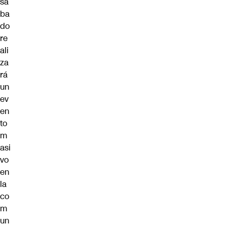
sá
ba
do
re
ali
za
rá
un
ev
en
to
m
asi
vo
en
la
co
m
un