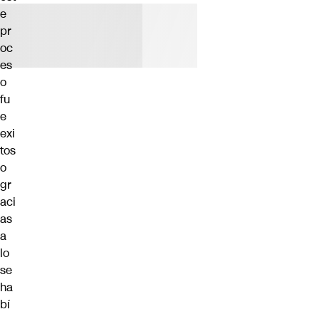
e
pr
oc
es
o
fu
e
exi
tos
o
gr
aci
as
a
lo
se
ha
bí