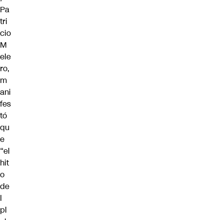
Pa
tri
cio
M
ele
ro,
m
ani
fes
tó
qu
e
“el
hit
o
de
l
pl