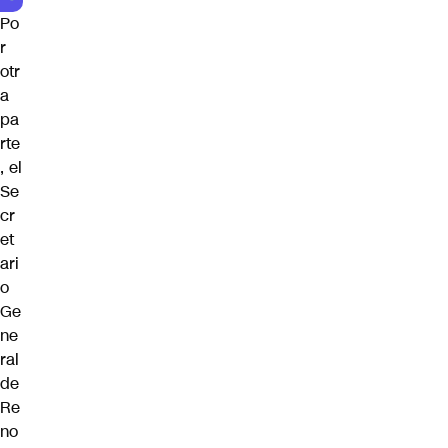
Po
r
otr
a
pa
rte
, el
Se
cr
et
ari
o
Ge
ne
ral
de
Re
no