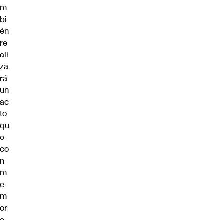
m
bi
én
re
ali
za
rá
un
ac
to
qu
e
co
n
m
e
m
or
e