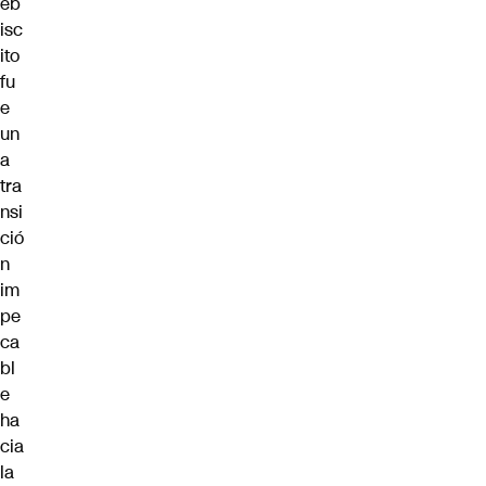
eb
isc
ito
fu
e
un
a
tra
nsi
ció
n
im
pe
ca
bl
e
ha
cia
la