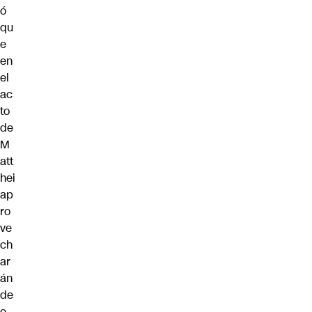
ó
qu
e
en
el
ac
to
de
M
att
hei
ap
ro
ve
ch
ar
án
de
e