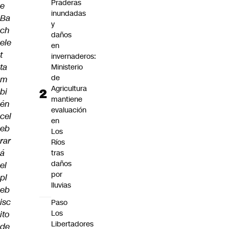
Praderas
e
inundadas
Ba
y
ch
daños
ele
en
t
invernaderos:
ta
Ministerio
de
m
Agricultura
bi
mantiene
én
evaluación
cel
en
eb
Los
rar
Ríos
á
tras
daños
el
por
pl
lluvias
eb
isc
Paso
Los
ito
Libertadores
de