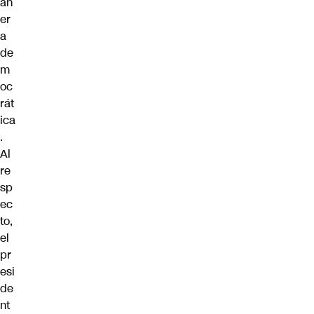
an
er
a
de
m
oc
rát
ica
.
Al
re
sp
ec
to,
el
pr
esi
de
nt