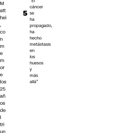
“El
M
cáncer
att
se
hei
ha
,
propagado,
co
ha
hecho
n
metástasis
m
en
e
los
m
huesos
or
y
e
más
los
allá”
25
añ
os
de
l
tri
un