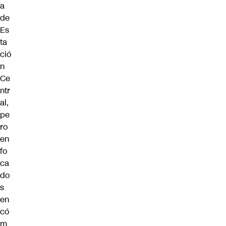
a
de
Es
ta
ció
n
Ce
ntr
al,
pe
ro
en
fo
ca
do
s
en
có
m