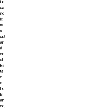
La
ca
nd
id
at
a
est
ar
á
en
el
Es
ta
di
o
Lo
Bl
an
co,