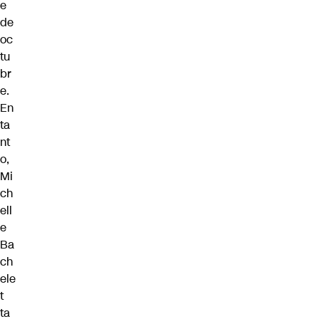
e
de
oc
tu
br
e.
En
ta
nt
o,
Mi
ch
ell
e
Ba
ch
ele
t
ta