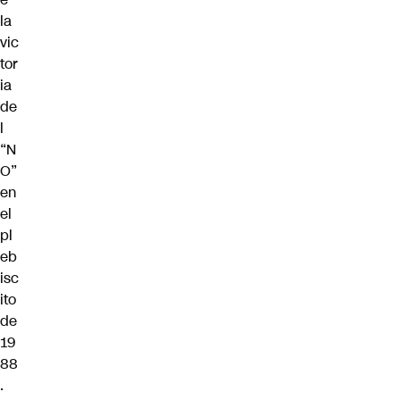
la
vic
tor
ia
de
l
“N
O”
en
el
pl
eb
isc
ito
de
19
88
.