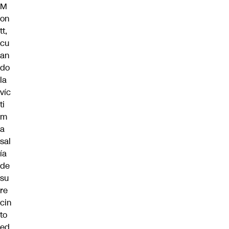
M
on
tt,
cu
an
do
la
víc
ti
m
a
sal
ía
de
su
re
cin
to
ed