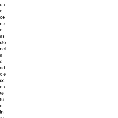
en
el
ce
ntr
o
asi
ste
nci
al,
el
ad
ole
sc
en
te
fu
e
in