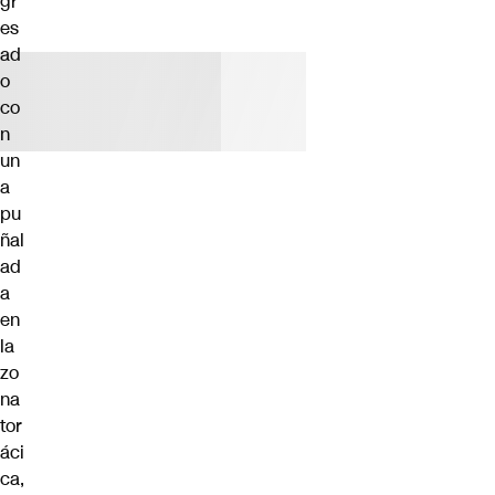
gr
es
ad
o
co
n
un
a
pu
ñal
ad
a
en
la
zo
na
tor
áci
ca,