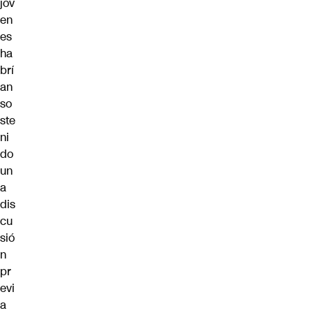
jóv
en
es
ha
brí
an
so
ste
ni
do
un
a
dis
cu
sió
n
pr
evi
a