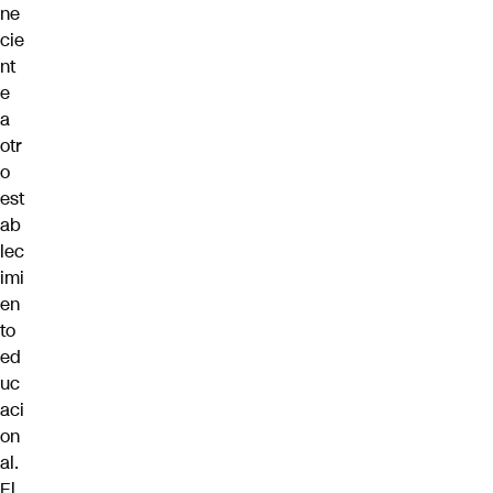
ne
cie
nt
e
a
otr
o
est
ab
lec
imi
en
to
ed
uc
aci
on
al.
El