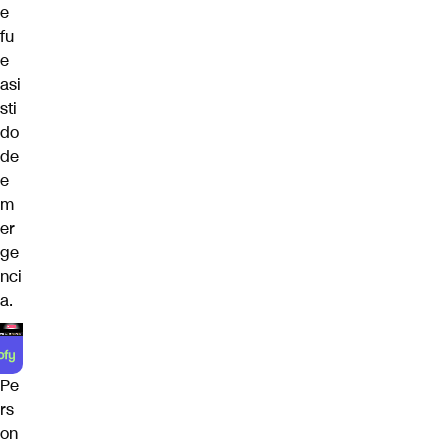
e
fu
e
asi
sti
do
de
e
m
er
ge
nci
a.
Pe
rs
on