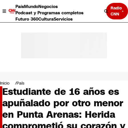
País
Mundo
Negocios
Radio
Podcast y Programas completos
CNN
Futuro 360
Cultura
Servicios
País
Mundo
Negocios
Inicio
País
Estudiante de 16 años es
Deportes
Programas completos
apuñalado por otro menor
Cultura
Servicios
en Punta Arenas: Herida
Bits
CNN Data
comprometió su corazón y
CNN tiempo