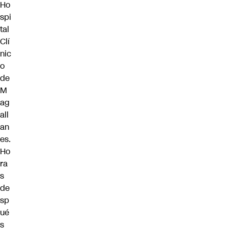
Ho
spi
tal
Clí
nic
o
de
M
ag
all
an
es.
Ho
ra
s
de
sp
ué
s