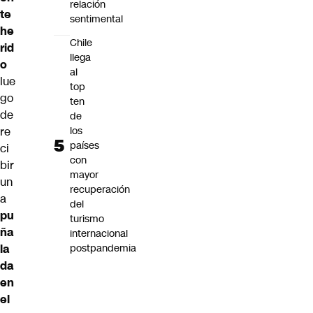
relación
te
sentimental
he
Chile
rid
llega
o
al
lue
top
go
ten
de
de
re
los
países
ci
con
bir
mayor
un
recuperación
a
del
pu
turismo
ña
internacional
la
postpandemia
da
en
el