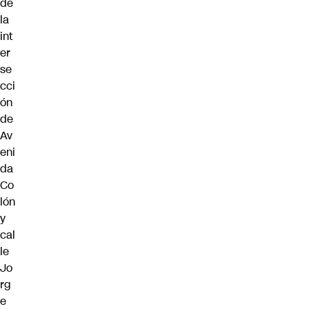
de
la
int
er
se
cci
ón
de
Av
eni
da
Co
lón
y
cal
le
Jo
rg
e