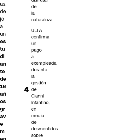
disfrutar
as,
de
de
la
jó
naturaleza
a
UEFA
un
confirma
es
un
tu
pago
di
a
exempleada
an
durante
te
la
de
gestión
16
de
añ
Gianni
os
Infantino,
gr
en
medio
av
de
e
desmentidos
m
sobre
en