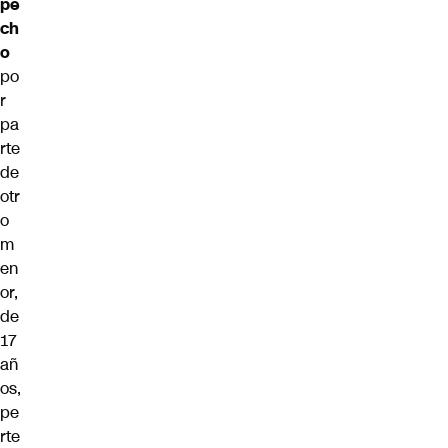
pe
ch
o
po
r
pa
rte
de
otr
o
m
en
or,
de
17
añ
os,
pe
rte