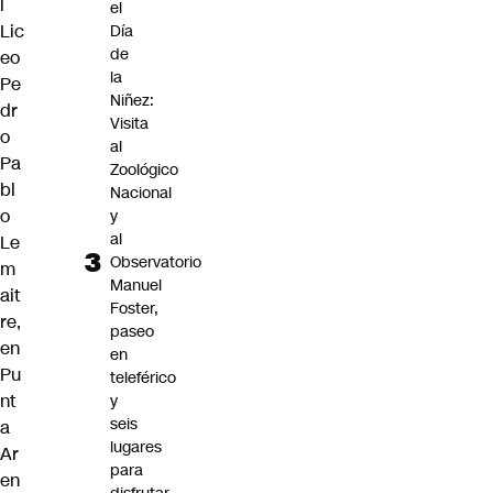
l
el
Lic
Día
de
eo
la
Pe
Niñez:
dr
Visita
o
al
Pa
Zoológico
bl
Nacional
o
y
al
Le
Observatorio
m
Manuel
ait
Foster,
re,
paseo
en
en
Pu
teleférico
nt
y
seis
a
lugares
Ar
para
en