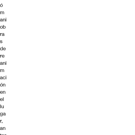
ó
m
ani
ob
ra
s
de
re
ani
m
aci
ón
en
el
lu
ga
r,
an