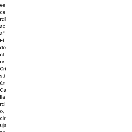
ea
ca
rdí
ac
a”.
El
do
ct
or
Cri
sti
án
Ga
lla
rd
o,
cir
uja