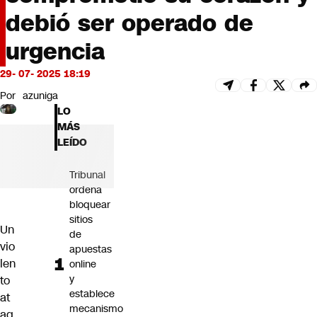
Futuro 360
debió ser operado de
Opinión
urgencia
29- 07- 2025 18:19
Por
azuniga
LO
MÁS
LEÍDO
Tribunal
ordena
bloquear
sitios
Un
de
vio
apuestas
len
online
y
to
establece
at
mecanismo
aq