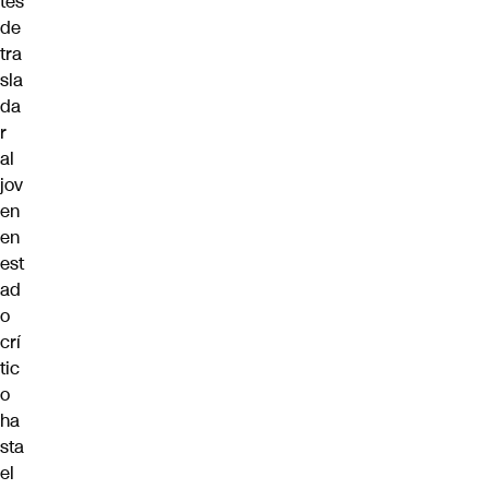
tes
de
tra
sla
da
r
al
jov
en
en
est
ad
o
crí
tic
o
ha
sta
el