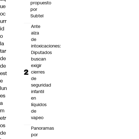
propuesto
ue
por
oc
Subtel
urr
Ante
id
alza
o
de
la
intoxicaciones:
tar
Diputados
de
buscan
de
exigir
cierres
est
de
e
seguridad
lun
infantil
es
en
a
líquidos
m
de
etr
vapeo
os
Panoramas
de
por