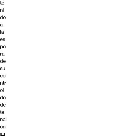
te
ni
do
a
la
es
pe
ra
de
su
co
ntr
ol
de
de
te
nci
ón.
H