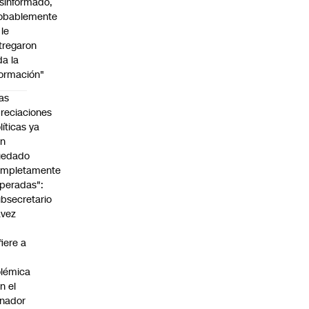
sinformado,
obablemente
 le
tregaron
da la
formación"
as
reciaciones
líticas ya
an
uedado
ompletamente
peradas":
bsecretario
avez
fiere a
lémica
n el
nador