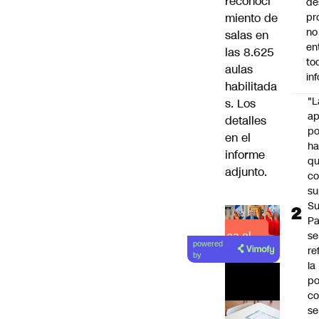
reconoci
de
miento de
pr
no
salas en
en
las 8.625
to
aulas
in
habilitada
"L
s. Los
ap
detalles
po
en el
h
informe
q
adjunto.
c
su
Su
P
se
Lea el
powered
re
artículo
by
la
po
co
se