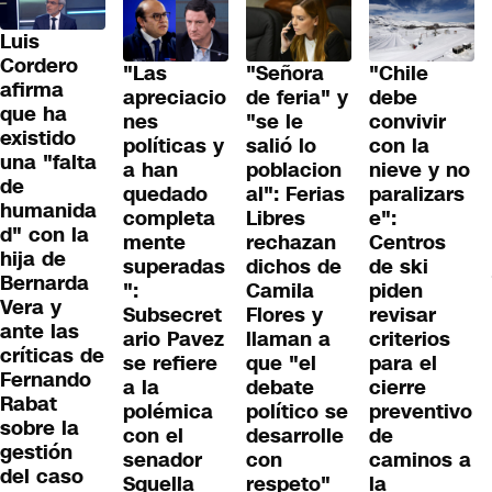
Luis
Cordero
"Las
"Señora
"Chile
afirma
apreciacio
de feria" y
debe
que ha
nes
"se le
convivir
existido
políticas y
salió lo
con la
una "falta
a han
poblacion
nieve y no
de
quedado
al": Ferias
paralizars
humanida
completa
Libres
e":
d" con la
mente
rechazan
Centros
hija de
superadas
dichos de
de ski
Bernarda
":
Camila
piden
Vera y
Subsecret
Flores y
revisar
ante las
ario Pavez
llaman a
criterios
críticas de
se refiere
que "el
para el
Fernando
a la
debate
cierre
Rabat
polémica
político se
preventivo
sobre la
con el
desarrolle
de
gestión
senador
con
caminos a
del caso
Squella
respeto"
la