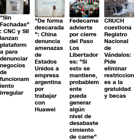
"Sin
"De forma
Fedecarne
CRUCH
Fachadas"
descarada
advierte
cuestiona
: CNC y SII
": China
por cierre
Registro
lanzan
denuncia
del Paso
Nacional
plataform
amenazas
Los
de
a para
de
Libertador
Vándalos:
denunciar
Estados
es: "Si
Pide
negocios
Unidos a
esto se
eliminar
de
empresa
mantiene,
restriccion
funcionam
argentina
probablem
es a la
iento
por
ente
gratuidad
irregular
trabajar
pueda
y becas
con
generar
Huawei
algún
nivel de
desabaste
cimiento
de carne"