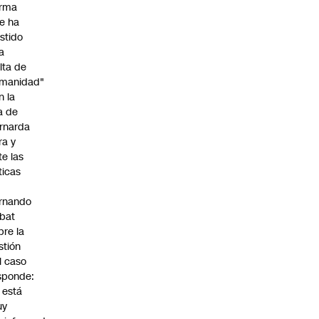
irma
e ha
istido
a
alta de
manidad"
n la
ja de
rnarda
ra y
te las
íticas
rnando
bat
bre la
stión
l caso
sponde:
l está
uy