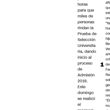
af
horas
qu
para que
ex
miles de
un
personas
"f
rindan la
hu
Prueba de
co
hi
Selección
Be
Universita
Ve
ria, dando
an
inicio al
cr
proceso
de
de
Fe
Admisión
Ra
so
2018.
ge
Este
de
domingo
re
se realizó
"É
el
m