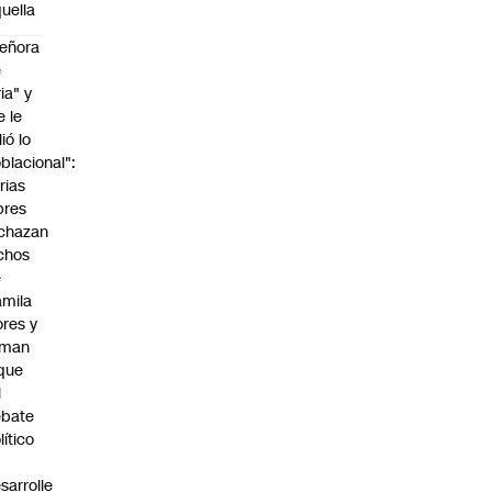
uella
eñora
e
ria" y
e le
lió lo
blacional":
rias
bres
chazan
chos
e
mila
ores y
aman
que
l
ebate
lítico
sarrolle