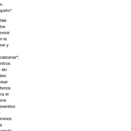
on
speto"
hile
ebe
nvivir
n la
eve y
o
ralizarse":
ntros
 ski
den
visar
iterios
ra el
erre
eventivo
e
aminos
la