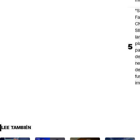
m
"S
Fa
C
SII
la
pl
pa
de
ne
d
fu
ir
LEE TAMBIÉN