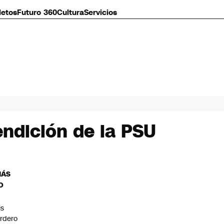
letos
Futuro 360
Cultura
Servicios
endición de la PSU
MÁS
O
is
rdero