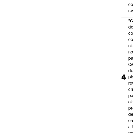
c
re
"C
d
co
co
ni
n
pa
Ce
de
pi
re
cr
pa
ci
pr
d
c
a 