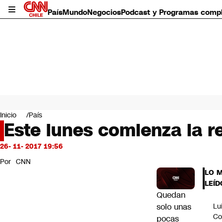
País
Mundo
Negocios
Podcast y Programas comp
País
Mundo
Inicio
País
Negocios
Este lunes comienza la r
Deportes
Programas completos
26- 11- 2017 19:56
Cultura
Por
CNN
Servicios
LO 
Bits
LEÍD
CNN Data
Quedan
CNN tiempo
solo unas
Lu
Futuro 360
Co
pocas
Opinión