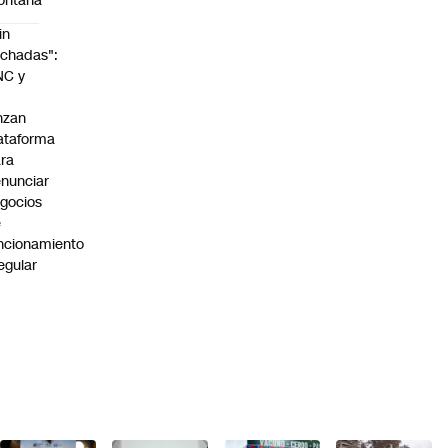
ontaña
in
chadas":
NC y
nzan
ataforma
ra
nunciar
gocios
e
ncionamiento
regular