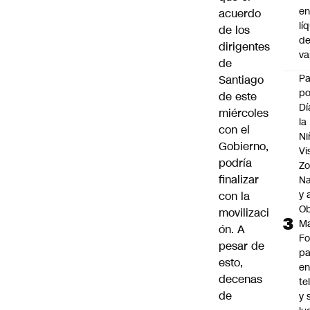
e
acuerdo
lí
de los
d
dirigentes
v
de
P
Santiago
po
de este
Dí
miércoles
la
con el
Ni
Gobierno,
Vi
podría
Zo
finalizar
Na
y 
con la
Ob
movilizaci
M
ón. A
Fo
pesar de
p
esto,
e
decenas
te
de
y 