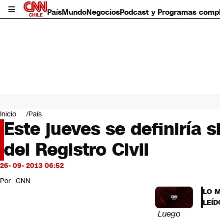
País
Mundo
Negocios
Podcast y Programas comp
País
Mundo
Inicio
País
Negocios
Este jueves se definiría 
Deportes
del Registro Civil
Programas completos
Cultura
Servicios
26- 09- 2013 06:52
Bits
Por
CNN
CNN Data
LO 
CNN tiempo
LEÍD
Futuro 360
Luego
Opinión