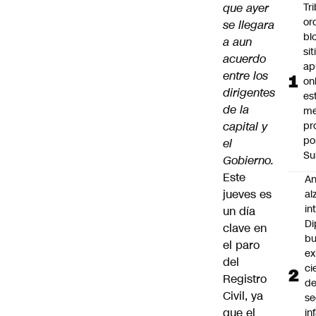
que ayer
Tr
or
se llegara
bl
a aun
si
acuerdo
ap
entre los
on
dirigentes
es
de la
me
capital y
pr
po
el
Su
Gobierno.
Este
An
jueves es
al
in
un día
Di
clave en
b
el paro
ex
del
ci
Registro
d
Civil, ya
se
que el
in