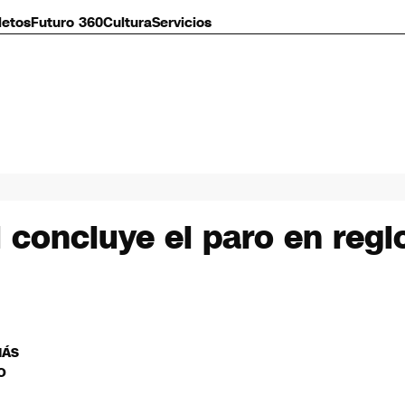
letos
Futuro 360
Cultura
Servicios
si concluye el paro en reg
MÁS
O