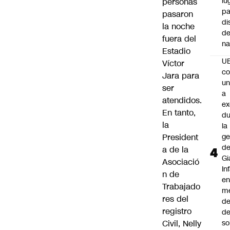
lu
personas
pa
pasaron
di
la noche
de
fuera del
na
Estadio
U
Víctor
co
Jara para
un
ser
a
atendidos.
e
En tanto,
du
la
la
President
ge
d
a de la
Gi
Asociació
In
n de
e
Trabajado
m
res del
d
registro
de
Civil, Nelly
so