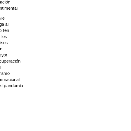
lación
ntimental
ile
ega al
p ten
 los
íses
on
ayor
cuperación
l
rismo
ternacional
ostpandemia