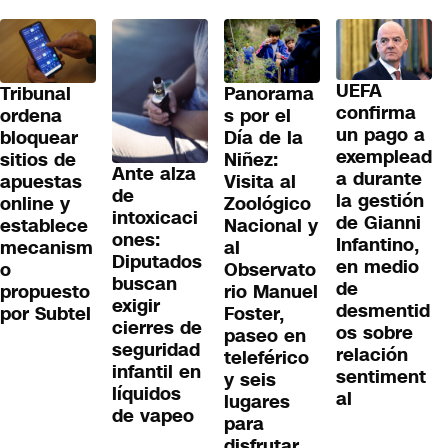
UEFA
Tribunal
Panorama
confirma
ordena
s por el
un pago a
bloquear
Día de la
exemplead
sitios de
Niñez:
Ante alza
a durante
apuestas
Visita al
de
la gestión
online y
Zoológico
intoxicaci
de Gianni
establece
Nacional y
ones:
Infantino,
mecanism
al
Diputados
en medio
o
Observato
buscan
de
propuesto
rio Manuel
exigir
desmentid
por Subtel
Foster,
cierres de
os sobre
paseo en
seguridad
relación
teleférico
infantil en
sentiment
y seis
líquidos
al
lugares
de vapeo
para
disfrutar