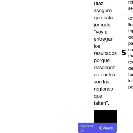
re
Díaz,
se
aseguró
que esta
Ch
jornada
ll
to
“voy a
de
entregar
pa
los
c
resultados
m
porque
re
desconoz
de
co cuáles
tu
in
son las
p
regiones
que
faltan”.
powered
by