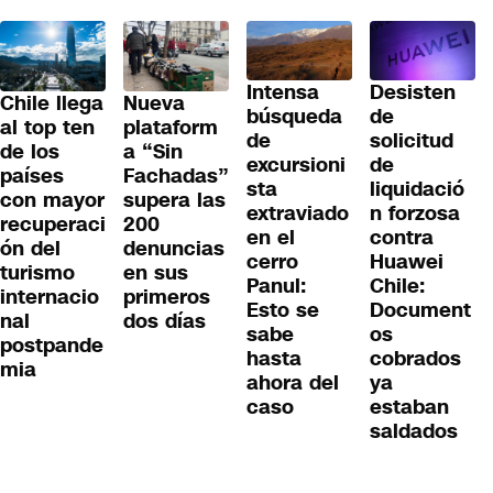
Desisten
Intensa
Chile llega
Nueva
de
búsqueda
al top ten
plataform
solicitud
de
de los
a “Sin
de
excursioni
países
Fachadas”
liquidació
sta
con mayor
supera las
n forzosa
extraviado
recuperaci
200
contra
en el
ón del
denuncias
Huawei
cerro
turismo
en sus
Chile:
Panul:
internacio
primeros
Document
Esto se
nal
dos días
os
sabe
postpande
cobrados
hasta
mia
ya
ahora del
estaban
caso
saldados