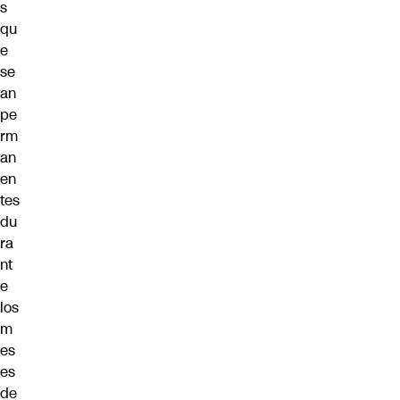
s
qu
e
se
an
pe
rm
an
en
tes
du
ra
nt
e
los
m
es
es
de