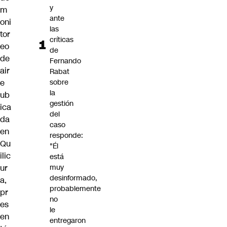
y
m
ante
oni
las
tor
críticas
eo
de
de
Fernando
air
Rabat
e
sobre
la
ub
gestión
ica
del
da
caso
en
responde:
Qu
"Él
ilic
está
ur
muy
desinformado,
a,
probablemente
pr
no
es
le
en
entregaron