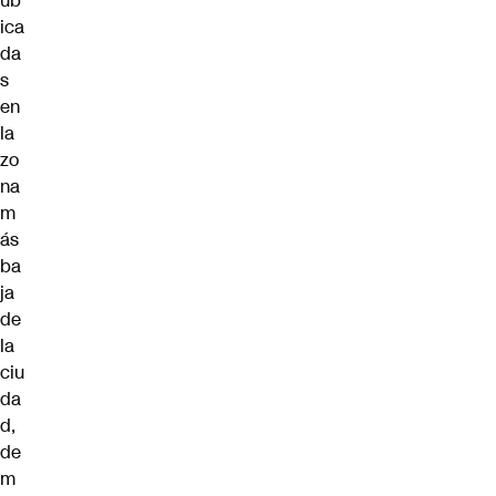
ub
ica
da
s
en
la
zo
na
m
ás
ba
ja
de
la
ciu
da
d,
de
m