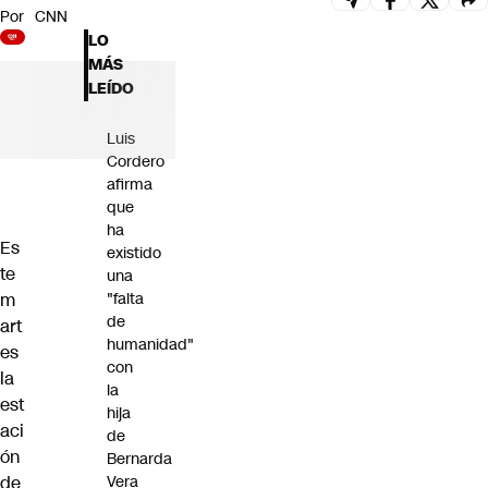
Por
CNN
Futuro 360
LO
Opinión
MÁS
LEÍDO
Luis
Cordero
afirma
que
ha
Es
existido
te
una
m
"falta
de
art
humanidad"
es
con
la
la
est
hija
aci
de
ón
Bernarda
de
Vera