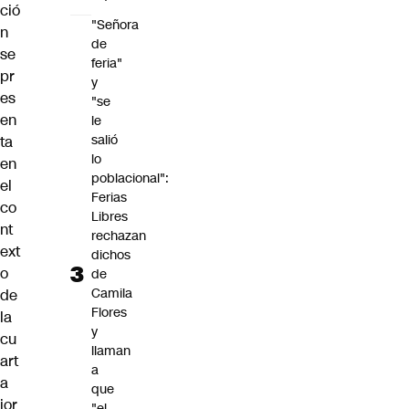
ció
"Señora
n
de
se
feria"
pr
y
es
"se
en
le
salió
ta
lo
en
poblacional":
el
Ferias
co
Libres
nt
rechazan
ext
dichos
o
de
Camila
de
Flores
la
y
cu
llaman
art
a
a
que
jor
"el