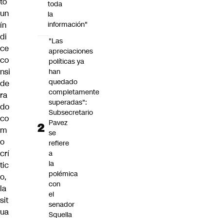
tó
toda
un
la
ín
información"
di
"Las
ce
apreciaciones
co
políticas ya
nsi
han
quedado
de
completamente
ra
superadas":
do
Subsecretario
co
Pavez
m
se
o
refiere
crí
a
la
tic
polémica
o,
con
la
el
sit
senador
ua
Squella