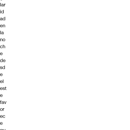
lar
id
ad
en
la
no
ch
e
de
sd
e
el
est
e
fav
or
ec
e