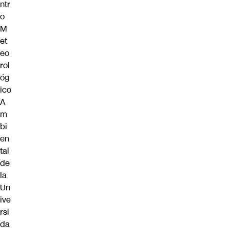
ntr
o
M
et
eo
rol
óg
ico
A
m
bi
en
tal
de
la
Un
ive
rsi
da