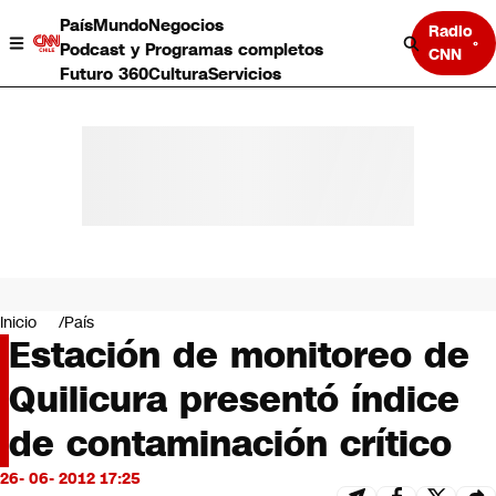
País
Mundo
Negocios
Radio
Podcast y Programas completos
CNN
Futuro 360
Cultura
Servicios
País
Mundo
Negocios
Inicio
País
Estación de monitoreo de
Deportes
Programas completos
Quilicura presentó índice
Cultura
Servicios
de contaminación crítico
Bits
CNN Data
26- 06- 2012 17:25
CNN tiempo