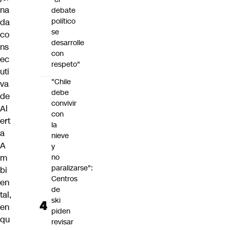
na
debate
político
da
se
co
desarrolle
ns
con
ec
respeto"
uti
"Chile
va
debe
de
convivir
Al
con
ert
la
a
nieve
A
y
m
no
paralizarse":
bi
Centros
en
de
tal,
ski
en
piden
qu
revisar