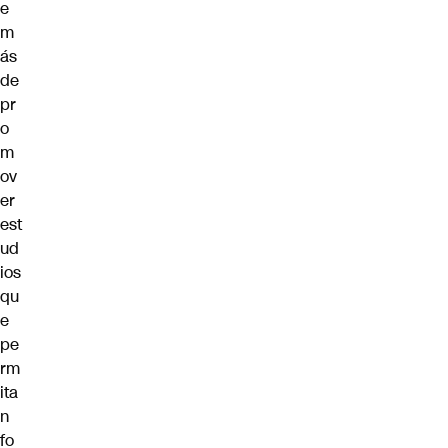
e
m
ás
de
pr
o
m
ov
er
est
ud
ios
qu
e
pe
rm
ita
n
fo