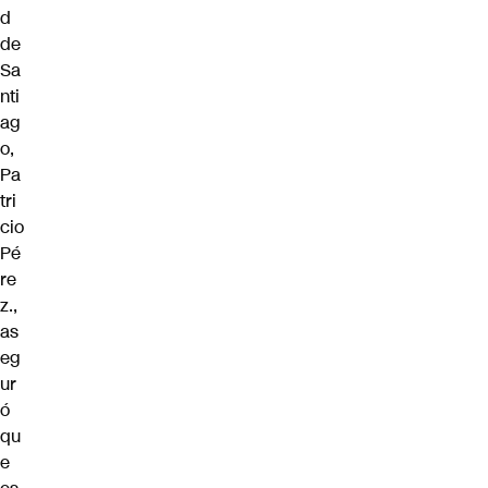
d
de
Sa
nti
ag
o,
Pa
tri
cio
Pé
re
z.,
as
eg
ur
ó
qu
e