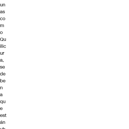
un
as
co
m
o
Qu
ilic
ur
a,
se
de
be
n
a
qu
e
est
án