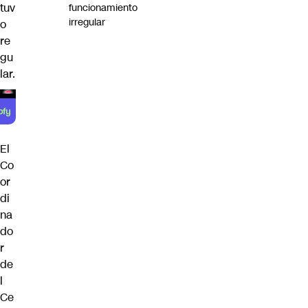
tuv
funcionamiento
irregular
o
re
gu
lar.
El
Co
or
di
na
do
r
de
l
Ce