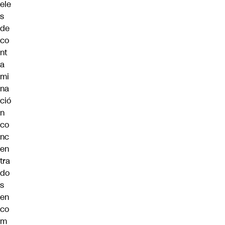
ele
s
de
co
nt
a
mi
na
ció
n
co
nc
en
tra
do
s
en
co
m