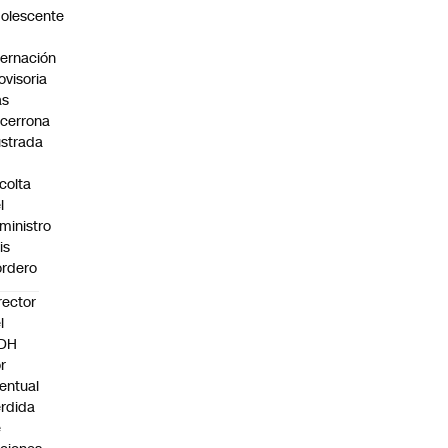
olescente
n
ternación
ovisoria
as
cerrona
ustrada
colta
l
ministro
is
rdero
rector
l
NDH
r
entual
rdida
e