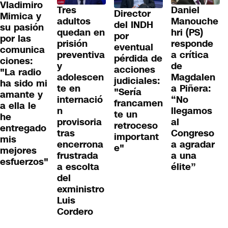
Vladimiro
Tres
Daniel
Director
Mimica y
adultos
Manouche
del INDH
su pasión
quedan en
hri (PS)
por
por las
prisión
responde
eventual
comunica
preventiva
a crítica
pérdida de
ciones:
y
de
acciones
"La radio
adolescen
Magdalen
judiciales:
ha sido mi
te en
a Piñera:
"Sería
amante y
internació
“No
francamen
a ella le
n
llegamos
te un
he
provisoria
al
retroceso
entregado
tras
Congreso
important
mis
encerrona
a agradar
e"
mejores
frustrada
a una
esfuerzos"
a escolta
élite”
del
exministro
Luis
Cordero