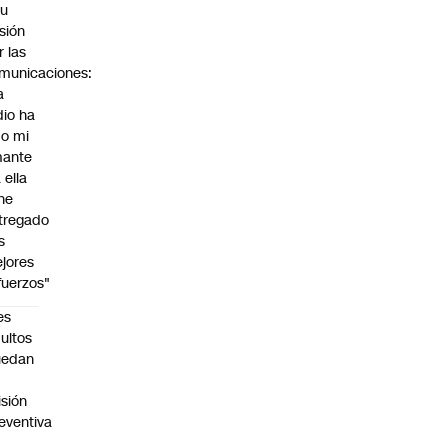
su
sión
r las
municaciones:
a
dio ha
do mi
ante
 ella
 he
tregado
s
jores
fuerzos"
es
ultos
uedan
n
isión
eventiva