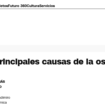
letos
Futuro 360
Cultura
Servicios
rincipales causas de la os
MÁS
O
adimiro
mica