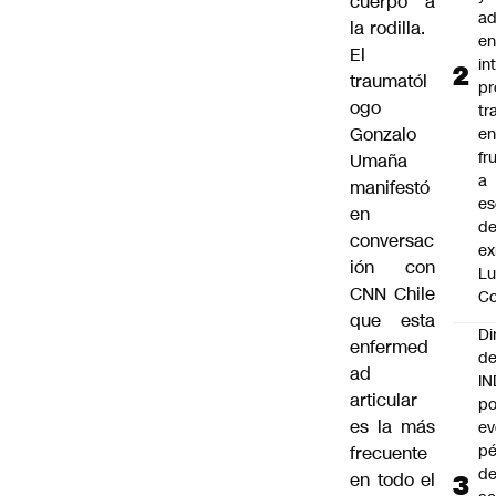
cuerpo a
ad
la rodilla.
e
El
in
traumatól
pr
ogo
tr
Gonzalo
en
fr
Umaña
a
manifestó
es
en
de
conversac
ex
ión con
Lu
CNN Chile
Co
que esta
Di
enfermed
de
ad
I
articular
po
es la más
ev
pé
frecuente
d
en todo el