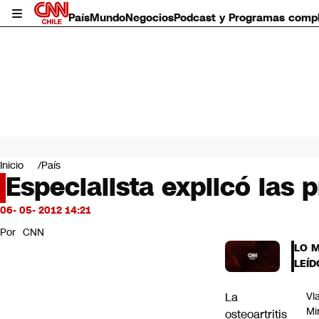
País
Mundo
Negocios
Podcast y Programas comp
País
Mundo
Inicio
País
Negocios
Especialista explicó las p
Deportes
Programas completos
06- 05- 2012 14:21
Cultura
Por
CNN
Servicios
LO 
Bits
LEÍD
CNN Data
CNN tiempo
La
Vl
Futuro 360
Mi
osteoartritis
Opinión