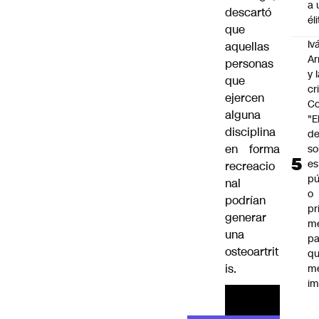
a 
descartó
él
que
Iv
aquellas
Ar
personas
y 
que
cr
ejercen
Co
alguna
"E
disciplina
d
en forma
so
es
recreacio
pú
nal
o
podrían
pr
generar
m
una
pa
osteoartrit
qu
is.
m
im