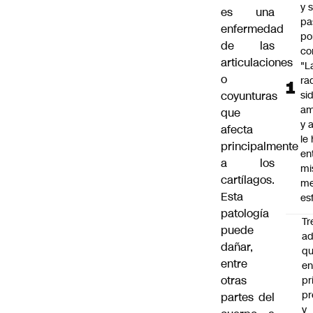
y 
es una
pa
enfermedad
po
de las
co
articulaciones
"L
o
ra
coyunturas
si
am
que
y a
afecta
le
principalmente
en
a los
mi
cartílagos.
me
Esta
es
patología
Tr
puede
ad
dañar,
q
entre
e
otras
pr
pr
partes del
y