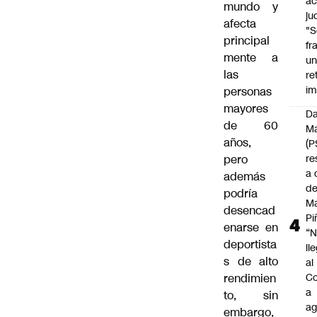
ac
mundo y
ju
afecta
"S
principal
fr
mente a
u
las
re
im
personas
mayores
Da
de 60
Ma
años,
(P
pero
re
a 
además
d
podría
M
desencad
Pi
enarse en
“
deportista
ll
s de alto
al
rendimien
Co
a
to, sin
ag
embargo,