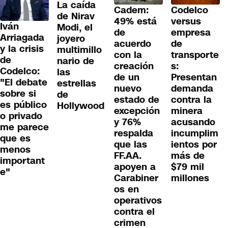
La caída
Cadem:
Codelco
de Nirav
49% está
versus
Iván
Modi, el
de
empresa
Arriagada
joyero
acuerdo
de
y la crisis
multimillo
con la
transporte
de
nario de
creación
s:
Codelco:
las
de un
Presentan
"El debate
estrellas
nuevo
demanda
sobre si
de
estado de
contra la
es público
Hollywood
excepción
minera
o privado
y 76%
acusando
me parece
respalda
incumplim
que es
que las
ientos por
menos
FF.AA.
más de
important
apoyen a
$79 mil
e"
Carabiner
millones
os en
operativos
contra el
crimen