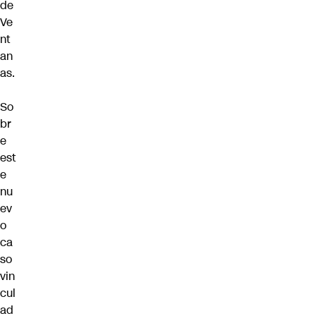
de
Ve
nt
an
as.
So
br
e
est
e
nu
ev
o
ca
so
vin
cul
ad