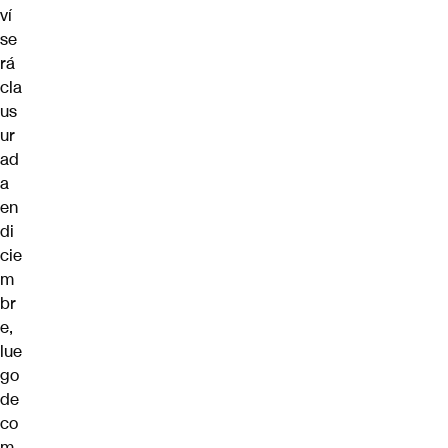
ví
se
rá
cla
us
ur
ad
a
en
di
cie
m
br
e,
lue
go
de
co
m