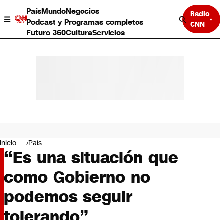
País
Mundo
Negocios
Radio
Podcast y Programas completos
CNN
Futuro 360
Cultura
Servicios
País
Mundo
Negocios
Inicio
País
“Es una situación que
Deportes
Programas completos
como Gobierno no
Cultura
Servicios
podemos seguir
Bits
CNN Data
tolerando”
CNN tiempo