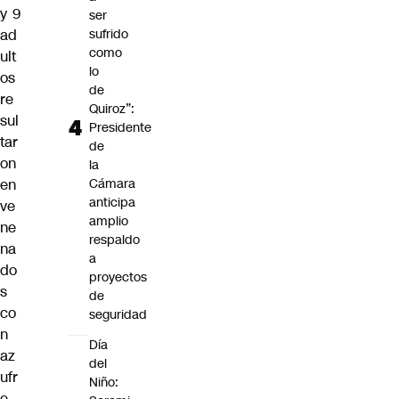
y 9
ser
sufrido
ad
como
ult
lo
os
de
re
Quiroz”:
sul
Presidente
tar
de
on
la
Cámara
en
anticipa
ve
amplio
ne
respaldo
na
a
do
proyectos
s
de
co
seguridad
n
Día
az
del
ufr
Niño:
e,