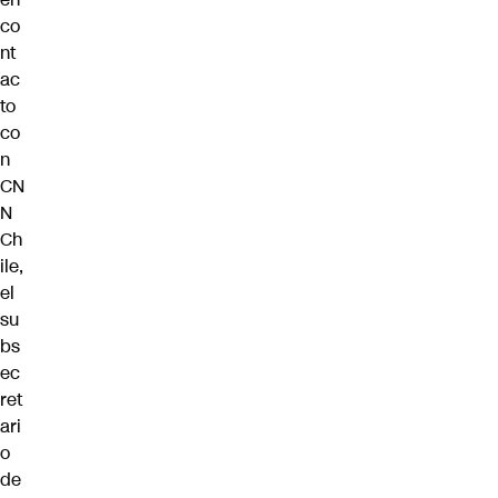
co
nt
ac
to
co
n
CN
N
Ch
ile,
el
su
bs
ec
ret
ari
o
de