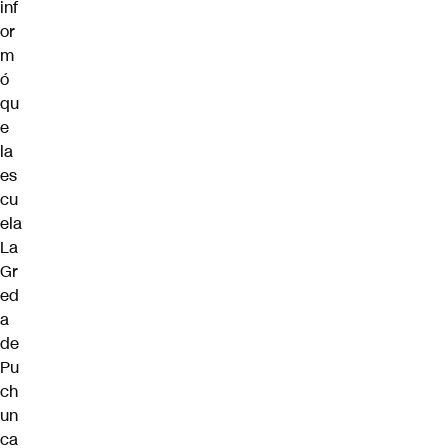
inf
or
m
ó
qu
e
la
es
cu
ela
La
Gr
ed
a
de
Pu
ch
un
ca