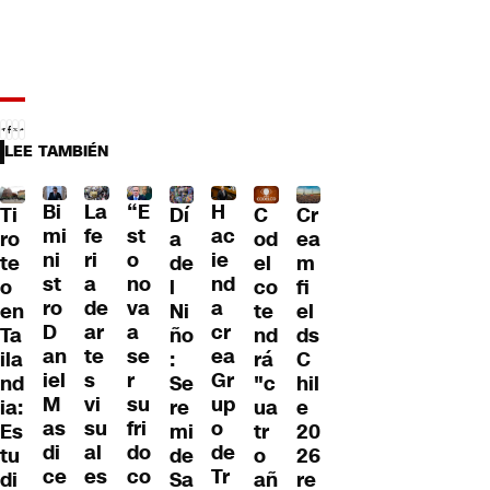
LEE TAMBIÉN
Bi
La
“E
H
Dí
Ti
C
Cr
mi
fe
st
ac
a
ro
od
ea
ni
ri
o
ie
de
te
el
m
st
a
no
nd
l
o
co
fi
ro
de
va
a
Ni
en
te
el
D
ar
a
cr
ño
Ta
nd
ds
an
te
se
ea
:
ila
rá
C
iel
s
r
Gr
Se
nd
"c
hil
M
vi
su
up
re
ia:
ua
e
as
su
fri
o
mi
Es
tr
20
di
al
do
de
de
tu
o
26
ce
es
co
Tr
Sa
di
añ
re