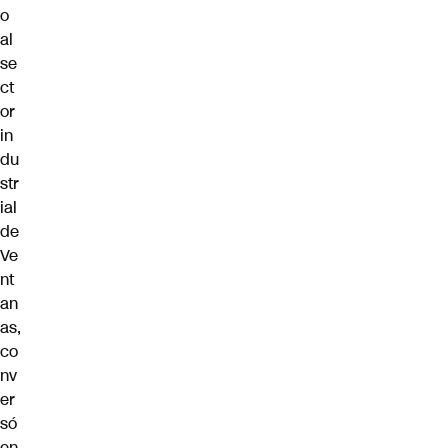
o
al
se
ct
or
in
du
str
ial
de
Ve
nt
an
as,
co
nv
er
só
en