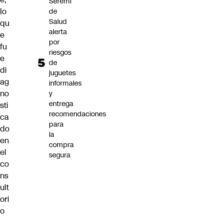
Seremi
lo
de
Salud
qu
alerta
e
por
fu
riesgos
e
de
di
juguetes
ag
informales
no
y
entrega
sti
recomendaciones
ca
para
do
la
en
compra
el
segura
co
ns
ult
ori
o