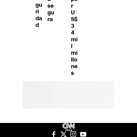
gu
se
r
ri
gu
U
da
ra
S$
d
3
4
mi
l
mi
llo
ne
s