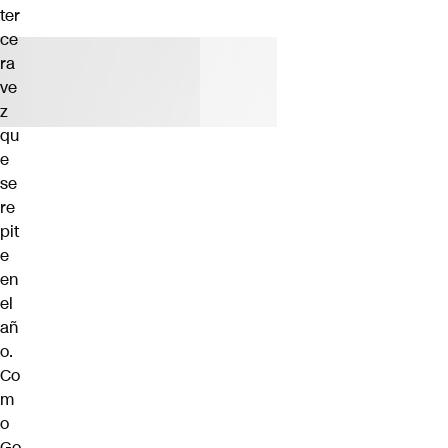
ter
ce
ra
ve
z
qu
e
se
re
pit
e
en
el
añ
o.
Co
m
o
Go