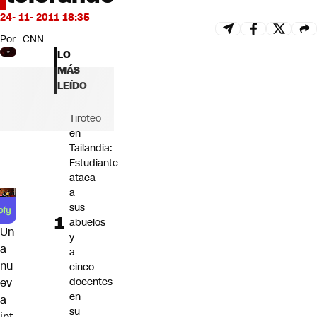
Futuro 360
24- 11- 2011 18:35
Opinión
Por
CNN
LO
MÁS
LEÍDO
Tiroteo
en
Tailandia:
Estudiante
ataca
a
sus
abuelos
Un
y
a
a
nu
cinco
docentes
ev
en
a
su
int