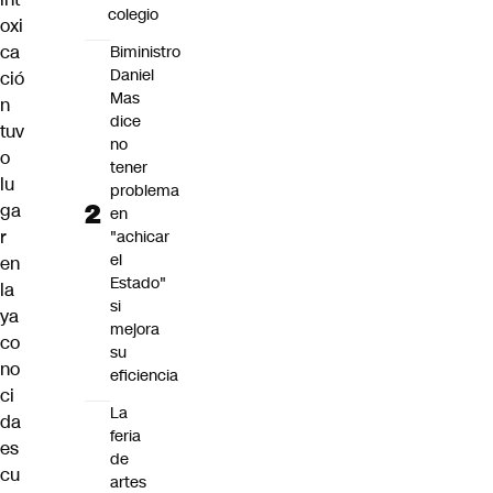
colegio
oxi
ca
Biministro
Daniel
ció
Mas
n
dice
tuv
no
o
tener
lu
problema
ga
en
r
"achicar
el
en
Estado"
la
si
ya
mejora
co
su
no
eficiencia
ci
La
da
feria
es
de
cu
artes