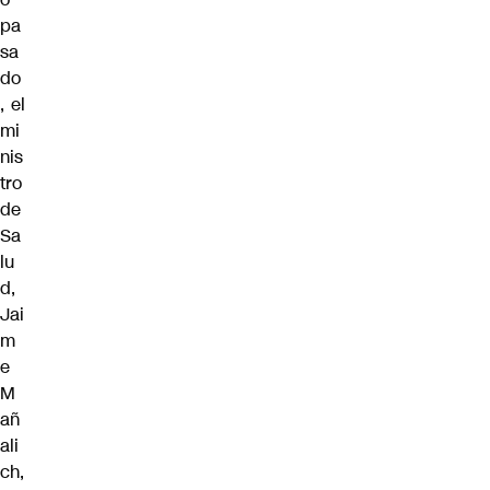
pa
sa
do
, el
mi
nis
tro
de
Sa
lu
d,
Jai
m
e
M
añ
ali
ch,