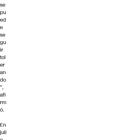
se
pu
ed
e
se
gu
ir
tol
er
an
do
",
afi
rm
ó.
En
juli
o