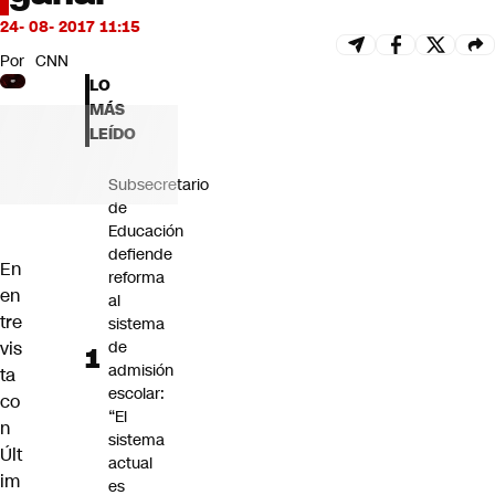
Futuro 360
24- 08- 2017 11:15
Opinión
Por
CNN
LO
MÁS
LEÍDO
Subsecretario
de
Educación
defiende
En
reforma
en
al
tre
sistema
vis
de
admisión
ta
escolar:
co
“El
n
sistema
Últ
actual
im
es