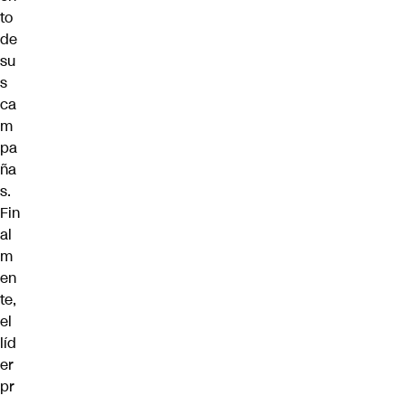
to
de
su
s
ca
m
pa
ña
s.
Fin
al
m
en
te,
el
líd
er
pr