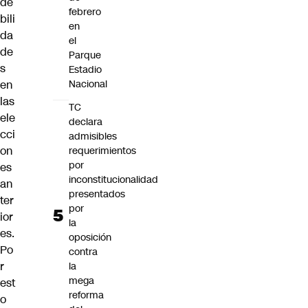
de
febrero
bili
en
da
el
de
Parque
s
Estadio
en
Nacional
las
TC
ele
declara
cci
admisibles
on
requerimientos
por
es
inconstitucionalidad
an
presentados
ter
por
ior
la
es.
oposición
Po
contra
r
la
mega
est
reforma
o