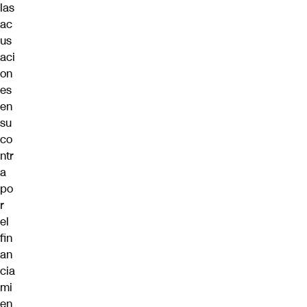
las
ac
us
aci
on
es
en
su
co
ntr
a
po
r
el
fin
an
cia
mi
en