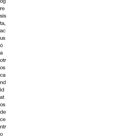
og
re
sis
ta,
ac
us
ó
a
otr
os
ca
nd
id
at
os
de
ce
ntr
o