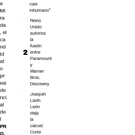
a
casi
Mi
inhumano”
ra
Reino
da
Unido
, el
autoriza
ca
la
fusión
nd
entre
id
Paramount
at
y
o
Warner
pr
Bros.
esi
Discovery
de
Joaquín
nci
Lavín
al
León
de
deja
l
la
cárcel:
PR
Corte
O,