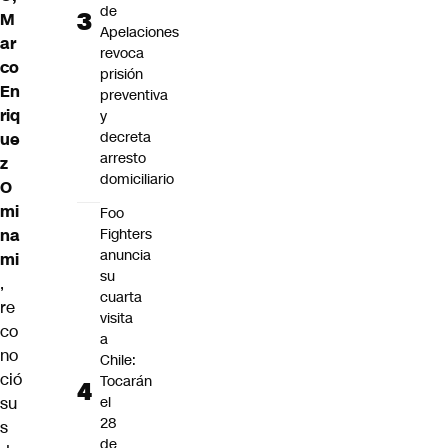
de
M
Apelaciones
ar
revoca
co
prisión
En
preventiva
riq
y
decreta
ue
arresto
z
domiciliario
O
mi
Foo
na
Fighters
anuncia
mi
su
,
cuarta
re
visita
co
a
no
Chile:
ció
Tocarán
su
el
28
s
de