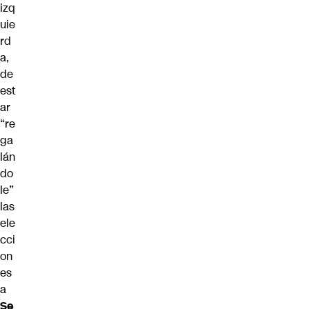
izq
uie
rd
a,
de
est
ar
“re
ga
lán
do
le”
las
ele
cci
on
es
a
Se