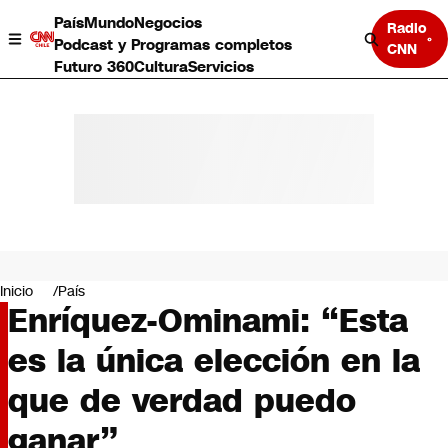
País
Mundo
Negocios
Radio
Podcast y Programas completos
CNN
Futuro 360
Cultura
Servicios
País
Mundo
Negocios
Inicio
País
Enríquez-Ominami: “Esta
Deportes
Programas completos
es la única elección en la
Cultura
Servicios
que de verdad puedo
Bits
CNN Data
ganar”
CNN tiempo