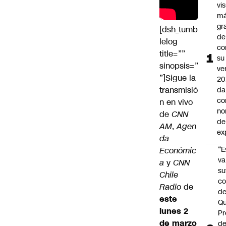
vi
m
gr
[dsh_tumb
de
lelog
co
title=””
su
sinopsis=”
ve
”]Sigue la
20
transmisió
da
co
n en vivo
no
de
CNN
de
AM
,
Agen
ex
da
“E
Económic
va
a
y
CNN
su
Chile
co
Radio
de
d
este
Qu
lunes 2
Pr
de marzo
de