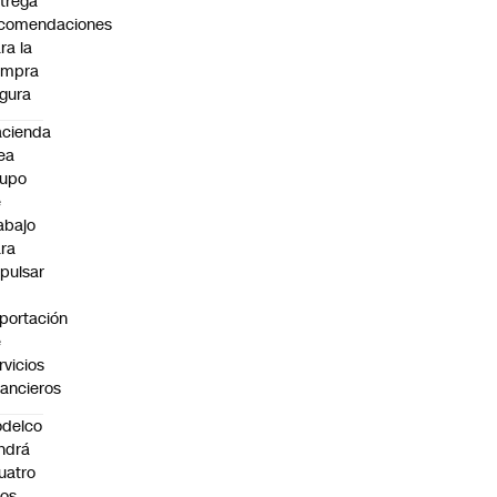
trega
ecomendaciones
ra la
ompra
gura
cienda
ea
rupo
e
abajo
ra
pulsar
portación
e
rvicios
nancieros
delco
ndrá
uatro
os