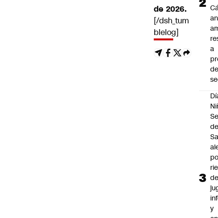
C
de 2026.
an
[/dsh_tum
am
blelog]
re
a
pr
d
se
Dí
Ni
Se
d
Sa
al
po
ri
d
ju
in
y