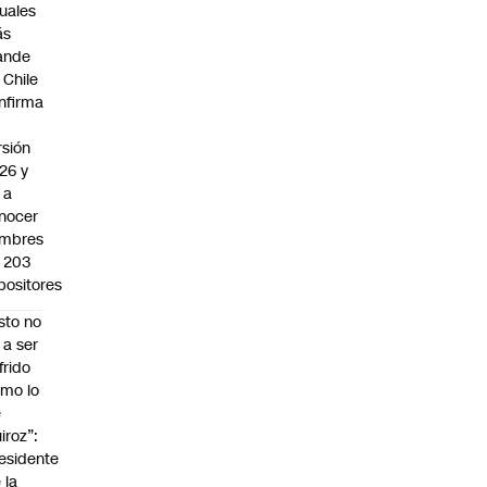
suales
ás
ande
 Chile
nfirma
rsión
26 y
 a
nocer
mbres
 203
positores
sto no
 a ser
frido
mo lo
e
iroz”:
esidente
 la