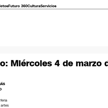
letos
Futuro 360
Cultura
Servicios
io: Miércoles 4 de marzo 
MÁS
O
 feria
 artes