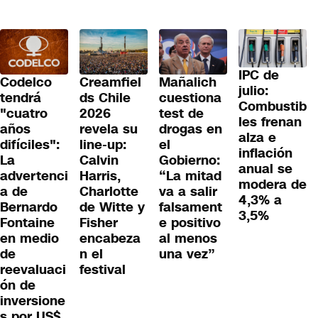
IPC de
Codelco
Creamfiel
Mañalich
julio:
tendrá
ds Chile
cuestiona
Combustib
"cuatro
2026
test de
les frenan
años
revela su
drogas en
alza e
difíciles":
line-up:
el
inflación
La
Calvin
Gobierno:
anual se
advertenci
Harris,
“La mitad
modera de
a de
Charlotte
va a salir
4,3% a
Bernardo
de Witte y
falsament
3,5%
Fontaine
Fisher
e positivo
en medio
encabeza
al menos
de
n el
una vez”
reevaluaci
festival
ón de
inversione
s por US$