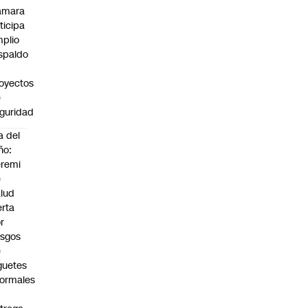
ámara
ticipa
plio
spaldo
oyectos
e
guridad
a del
ño:
remi
e
lud
erta
r
esgos
e
guetes
formales