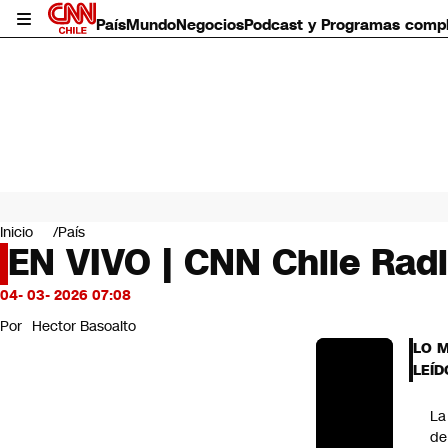
País
Mundo
Negocios
Podcast y Programas comp
País
Mundo
Inicio
País
Negocios
EN VIVO | CNN Chile Rad
Deportes
Programas completos
04- 03- 2026 07:08
Cultura
Por
Hector Basoalto
Servicios
LO 
Bits
LEÍD
CNN Data
CNN tiempo
La
Futuro 360
de
Opinión