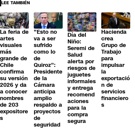
LEE TAMBIÉN
La feria de
“Esto no
Hacienda
Día del
artes
va a ser
crea
Niño:
visuales
sufrido
Grupo de
Seremi de
más
como lo
Trabajo
Salud
grande de
de
para
alerta por
Chile
Quiroz”:
impulsar
riesgos de
confirma
Presidente
la
juguetes
su versión
de la
exportació
informales
2026 y da
Cámara
n de
y entrega
a conocer
anticipa
servicios
recomend
nombres
amplio
financiero
aciones
de 203
respaldo a
s
para la
expositore
proyectos
compra
s
de
segura
seguridad