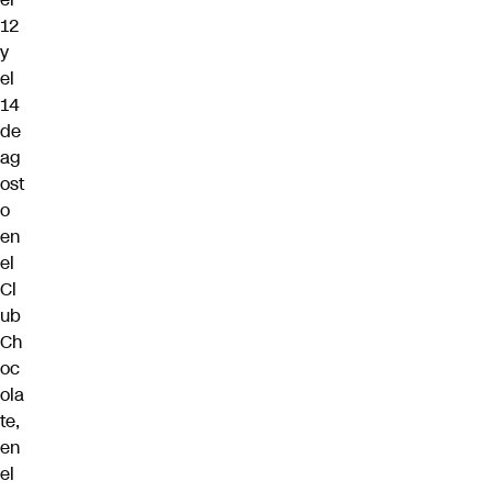
12
y
el
14
de
ag
ost
o
en
el
Cl
ub
Ch
oc
ola
te,
en
el