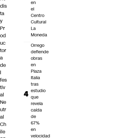
en
dis
el
ta
Centro
y
Cultural
Pr
La
Moneda
od
uc
Orrego
tor
defiende
a
obras
de
en
Plaza
l
Italia
fes
tras
tiv
estudio
al
que
Ne
revela
utr
caída
al
de
67%
Ch
en
ile
velocidad