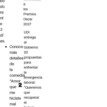
bo
a
du
los
ra
Premios
nt
Oscar
e
2027
3
UDI
dí
entrega
as.
al
Conoce
Gobierno
más
20
propuestas
detalles
para
de
enfrentar
la
la
comedia
emergencia
“Amor
laboral:
que
“Queremos
me
que
recuperar
hiciste
el
mal