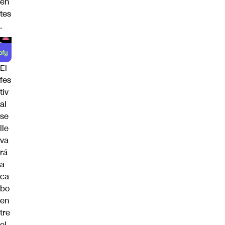
en
tes
.
El
fes
tiv
al
se
lle
va
rá
a
ca
bo
en
tre
el