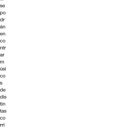
se
po
dr
án
en
co
ntr
ar
m
úsi
co
s
de
dis
tin
tas
co
rri