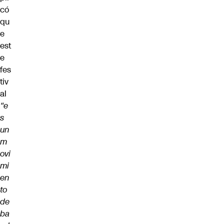
có
qu
e
est
e
fes
tiv
al
“e
s
un
m
ovi
mi
en
to
de
ba