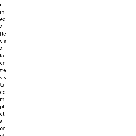
a
m
ed
a.
Re
vis
a
la
en
tre
vis
ta
co
m
pl
et
a
en
el