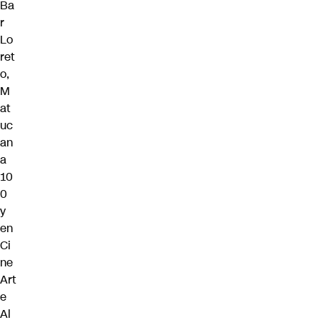
Ba
r
Lo
ret
o,
M
at
uc
an
a
10
0
y
en
Ci
ne
Art
e
Al