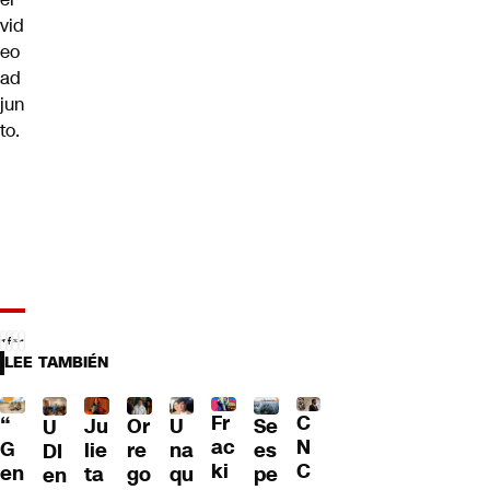
vid
eo
ad
jun
to.
LEE TAMBIÉN
Fr
C
“
Ju
Or
U
Se
U
ac
N
G
lie
re
na
es
DI
ki
C
en
ta
go
qu
pe
en