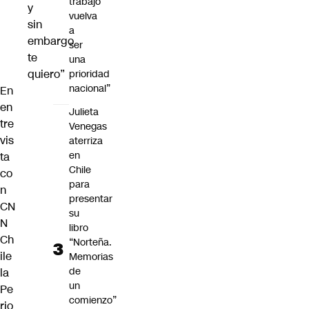
trabajo
y
vuelva
sin
a
embargo
ser
te
una
quiero”
prioridad
nacional”
En
en
Julieta
tre
Venegas
vis
aterriza
en
ta
Chile
co
para
n
presentar
CN
su
N
libro
Ch
“Norteña.
ile
Memorias
de
la
un
Pe
comienzo”
rio