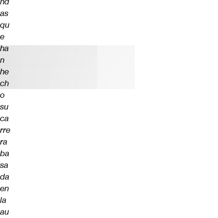
nd
as
qu
e
ha
n
he
ch
o
su
ca
rre
ra
ba
sa
da
en
la
au