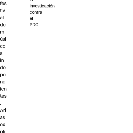
fes
investigación
tiv
contra
al
el
de
PDG
m
úsi
co
s
in
de
pe
nd
ien
tes
.
Ari
as
ex
pli