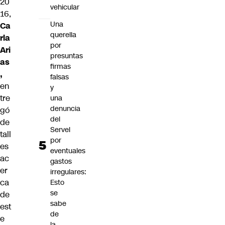
20
vehicular
16,
Una
Ca
querella
rla
por
Ari
presuntas
as
firmas
,
falsas
en
y
tre
una
denuncia
gó
del
de
Servel
tall
por
es
eventuales
ac
gastos
er
irregulares:
ca
Esto
se
de
sabe
est
de
e
la