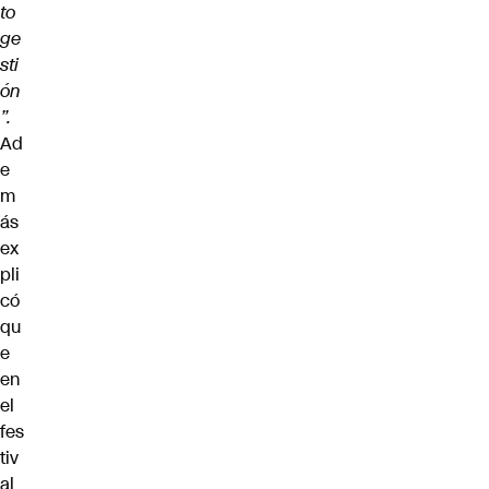
to
ge
sti
ón
”.
Ad
e
m
ás
ex
pli
có
qu
e
en
el
fes
tiv
al