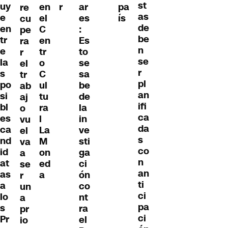
st
uy
en
r
ar
pa
re
as
e
el
es
ís
cu
de
en
C
:
pe
be
tr
en
Es
ra
n
e
tr
to
r
se
la
o
se
el
r
s
C
sa
tr
pl
po
ul
be
ab
an
si
tu
de
aj
ifi
bl
ra
la
o
ca
es
l
in
vu
da
ca
La
ve
el
s
nd
M
sti
va
co
id
on
ga
a
n
at
ed
ci
se
an
as
a
ón
r
ti
a
co
un
ci
lo
nt
a
pa
s
ra
pr
ci
Pr
el
io