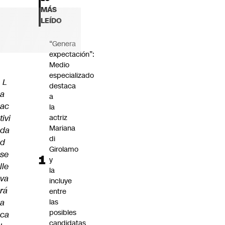
Futuro 360
MÁS
Opinión
LEÍDO
“Genera
expectación”:
Medio
especializado
L
destaca
a
a
ac
la
tivi
actriz
Mariana
da
di
d
Girolamo
se
y
lle
la
va
incluye
rá
entre
a
las
posibles
ca
candidatas