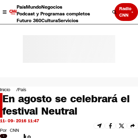
País
Mundo
Negocios
Radio
Podcast y Programas completos
CNN
Futuro 360
Cultura
Servicios
País
Mundo
Negocios
Inicio
País
En agosto se celebrará el
Deportes
Programas completos
festival Neutral
Cultura
Servicios
11- 09- 2016 11:47
Bits
CNN Data
Por
CNN
CNN tiempo
LO