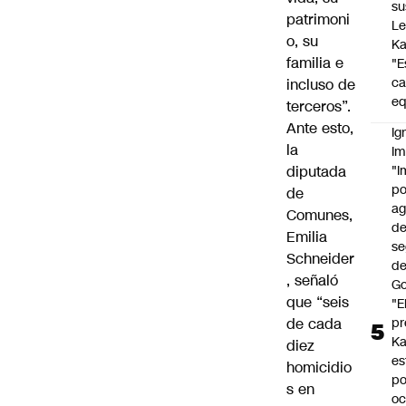
su
patrimoni
Le
o, su
Ka
familia e
"E
c
incluso de
eq
terceros”.
Ante esto,
Ig
la
Im
diputada
"I
po
de
a
Comunes,
d
Emilia
se
Schneider
de
, señaló
Go
que “seis
"E
de cada
pr
Ka
diez
es
homicidio
po
s en
oc