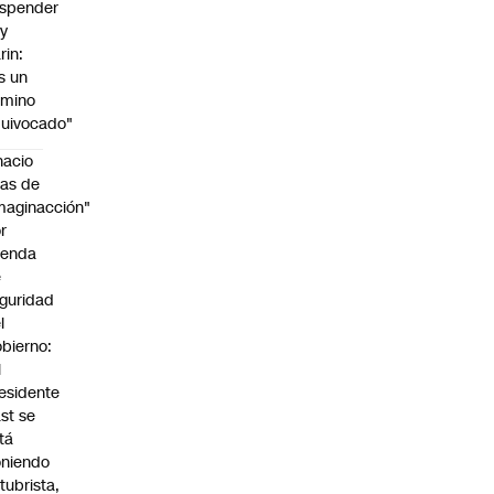
spender
y
rin:
s un
amino
uivocado"
nacio
as de
maginacción"
r
genda
e
guridad
l
bierno:
l
esidente
st se
tá
niendo
tubrista,