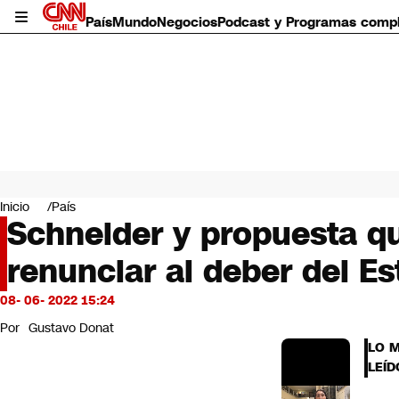
País
Mundo
Negocios
Podcast y Programas comp
País
Mundo
Inicio
País
Negocios
Schneider y propuesta q
Deportes
renunciar al deber del Es
Programas completos
Cultura
Servicios
08- 06- 2022 15:24
Bits
Por
Gustavo Donat
CNN Data
LO 
CNN tiempo
LEÍD
Futuro 360
Opinión