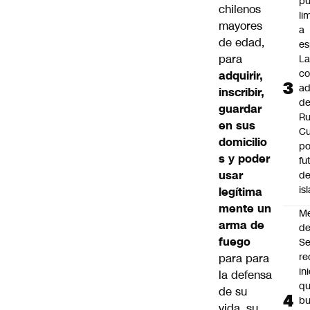
p
chilenos
li
mayores
a
de edad,
es
para
L
co
adquirir,
ad
inscribir,
d
guardar
Ru
en sus
C
domicilio
po
s y poder
fu
usar
de
is
legítima
mente un
M
arma de
de
fuego
S
re
para para
in
la defensa
q
de su
b
vida, su