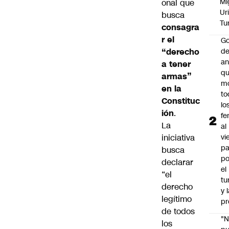
Mi
onal que
Ur
busca
Tu
consagra
r el
Go
“derecho
de
an
a tener
q
armas”
m
en la
to
Constituc
lo
ión
.
fe
La
al
iniciativa
vi
pa
busca
po
declarar
el
“el
tu
derecho
y 
legítimo
pr
de todos
"
los