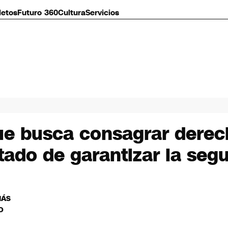
letos
Futuro 360
Cultura
Servicios
ue busca consagrar derec
tado de garantizar la seg
MÁS
O