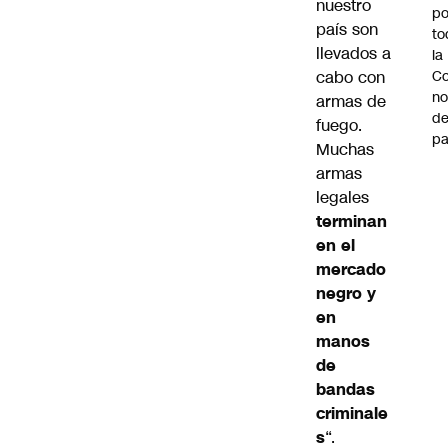
nuestro
po
país son
to
llevados a
la
cabo con
Co
n
armas de
de
fuego.
pa
Muchas
armas
legales
terminan
en el
mercado
negro y
en
manos
de
bandas
criminale
s
“.