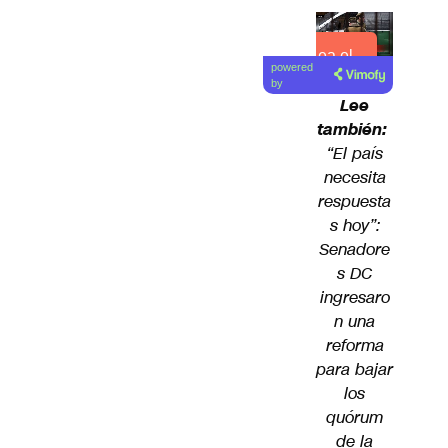
Lea el
powered
artículo
by
Lee
también:
“El país
necesita
respuesta
s hoy”:
Senadore
s DC
ingresaro
n una
reforma
para bajar
los
quórum
de la