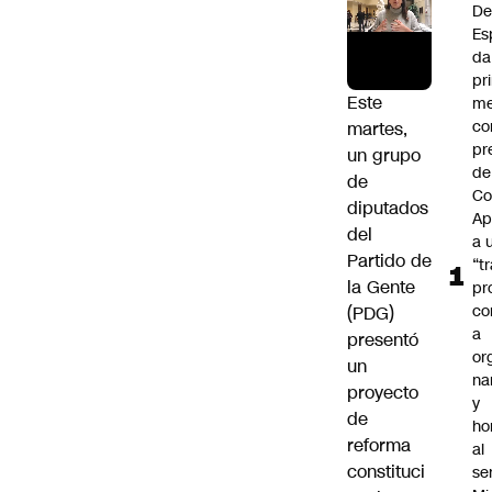
De
Es
da
pr
Este
me
c
martes,
pr
un grupo
de
de
Co
diputados
Ap
del
a 
Partido de
“t
la Gente
pr
co
(PDG)
a
presentó
or
un
na
proyecto
y
de
ho
reforma
al
constituci
se