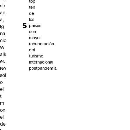
top
sti
ten
an
de
a,
los
países
Ig
con
na
mayor
cio
recuperación
W
del
alk
turismo
er.
internacional
No
postpandemia
sól
o
el
ti
m
on
el
de