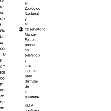
or
al
m
Zoológico
as
Nacional
de
y
al
l
Observatorio
Go
Manuel
bi
Foster,
er
paseo
no.
en
U
teleférico
n
y
seis
dif
lugares
ícil
para
co
disfrutar
mi
de
en
la
zo
naturaleza
de
UEFA
se
confirma