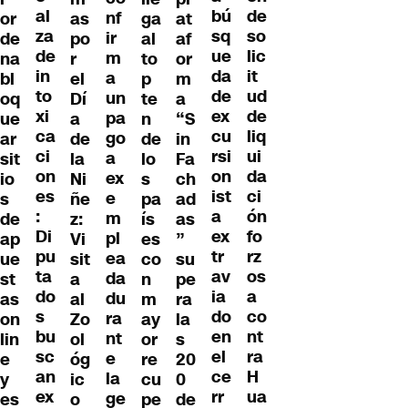
al
de
bú
nf
or
as
ga
at
za
so
sq
ir
de
po
al
af
de
lic
ue
m
na
r
to
or
in
it
da
a
bl
el
p
m
to
ud
de
un
oq
Dí
te
a
xi
de
ex
pa
ue
a
n
“S
ca
liq
cu
go
ar
de
de
in
ci
ui
rsi
a
sit
la
lo
Fa
on
da
on
ex
io
Ni
s
ch
es
ci
ist
e
s
ñe
pa
ad
:
ón
a
m
de
z:
ís
as
Di
fo
ex
pl
ap
Vi
es
”
pu
rz
tr
ea
ue
sit
co
su
ta
os
av
da
st
a
n
pe
do
a
ia
du
as
al
m
ra
s
co
do
ra
on
Zo
ay
la
bu
nt
en
nt
lin
ol
or
s
sc
ra
el
e
e
óg
re
20
an
H
ce
la
y
ic
cu
0
ex
ua
rr
ge
es
o
pe
de