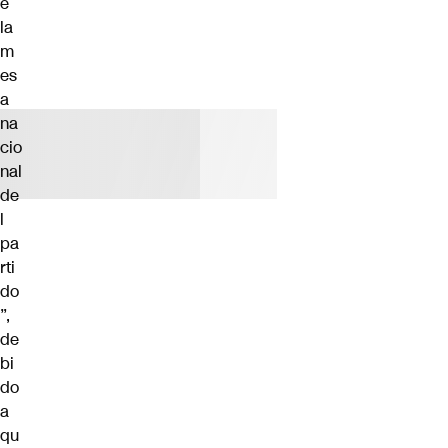
e
la
m
es
a
na
cio
nal
de
l
pa
rti
do
”,
de
bi
do
a
qu