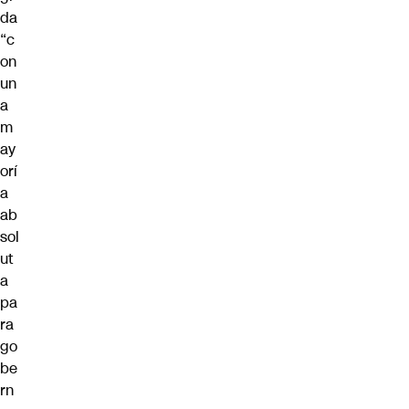
da
“c
on
un
a
m
ay
orí
a
ab
sol
ut
a
pa
ra
go
be
rn