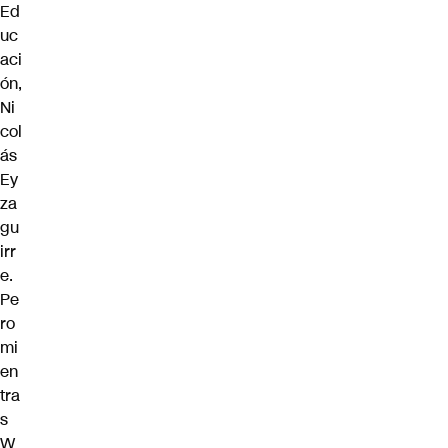
Ed
uc
aci
ón,
Ni
col
ás
Ey
za
gu
irr
e.
Pe
ro
mi
en
tra
s
W