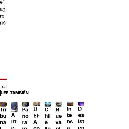
e”,
ag
re
gó
.
LEE TAMBIÉN
D
In
U
Tri
Pa
C
N
A
es
te
EF
bu
no
hil
ue
nt
ist
ns
A
na
ra
e
va
e
en
a
co
l
m
lle
pl