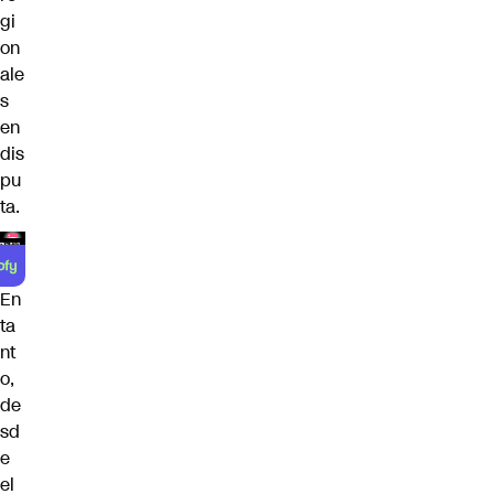
gi
on
ale
s
en
dis
pu
ta.
En
ta
nt
o,
de
sd
e
el