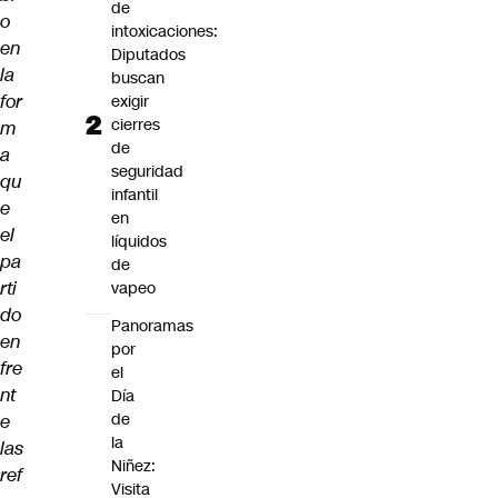
de
o
intoxicaciones:
en
Diputados
la
buscan
for
exigir
cierres
m
de
a
seguridad
qu
infantil
e
en
el
líquidos
pa
de
rti
vapeo
do
Panoramas
en
por
fre
el
nt
Día
de
e
la
las
Niñez:
ref
Visita