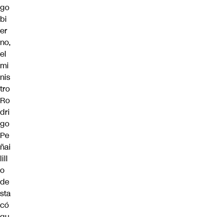
go
bi
er
no,
el
mi
nis
tro
Ro
dri
go
Pe
ñai
lill
o
de
sta
có
qu