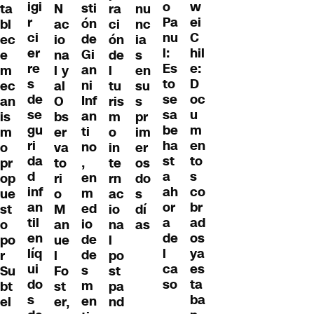
igi
w
o
sti
ta
N
ra
nu
r
ei
Pa
ón
bl
ac
ci
nc
ci
C
nu
de
ec
io
ón
ia
er
hil
l:
Gi
e
na
de
s
re
e:
Es
an
m
l y
l
en
s
D
to
ni
ec
al
tu
su
de
oc
se
Inf
an
O
ris
s
se
u
sa
an
is
bs
m
pr
gu
m
be
ti
m
er
o
im
ri
en
ha
no
o
va
in
er
da
to
st
,
pr
to
te
os
d
s
a
en
op
ri
rn
do
inf
co
ah
m
ue
o
ac
s
an
br
or
ed
st
M
io
dí
til
ad
a
io
o
an
na
as
en
os
de
de
po
ue
l
líq
ya
l
de
r
l
po
ui
es
ca
s
Su
Fo
st
do
ta
so
m
bt
st
pa
s
ba
en
el
er,
nd