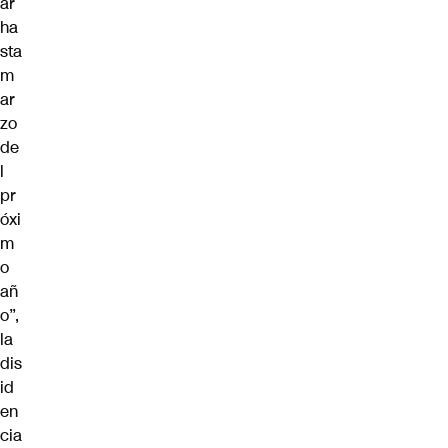
ar
ha
sta
m
ar
zo
de
l
pr
óxi
m
o
añ
o”,
la
dis
id
en
cia