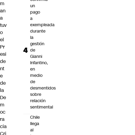
m
un
an
pago
a
a
tuv
exempleada
durante
o
la
el
gestión
Pr
de
esi
Gianni
de
Infantino,
nt
en
e
medio
de
de
desmentidos
la
sobre
De
relación
m
sentimental
oc
Chile
ra
llega
cia
al
Cri