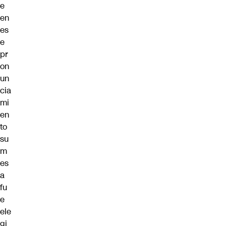
e
en
es
e
pr
on
un
cia
mi
en
to
su
m
es
a
fu
e
ele
gi