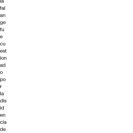
la
fal
an
ge
fu
e
cu
est
ion
ad
o
po
r
la
dis
id
en
cia
de