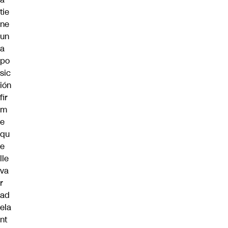
tie
ne
un
a
po
sic
ión
fir
m
e
qu
e
lle
va
r
ad
ela
nt