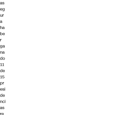
as
eg
ur
a
ha
be
r
ga
na
do
11
de
15
pr
esi
de
nci
as
re