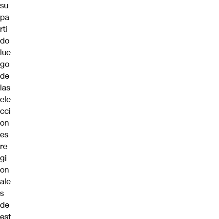
su
pa
rti
do
lue
go
de
las
ele
cci
on
es
re
gi
on
ale
s
de
est