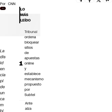
Por
CNN
Futuro 360
LO
Opinión
MÁS
LEÍDO
Tribunal
ordena
bloquear
sitios
La
de
dis
apuestas
id
online
en
y
establece
cia
mecanismo
pi
propuesto
de
por
un
Subtel
ca
Ante
m
alza
bi