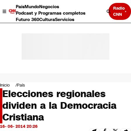
País
Mundo
Negocios
Radio
Podcast y Programas completos
CNN
Futuro 360
Cultura
Servicios
País
Mundo
Negocios
Inicio
País
Elecciones regionales
Deportes
Programas completos
dividen a la Democracia
Cultura
Servicios
Cristiana
Bits
CNN Data
16- 06- 2014 20:26
CNN tiempo