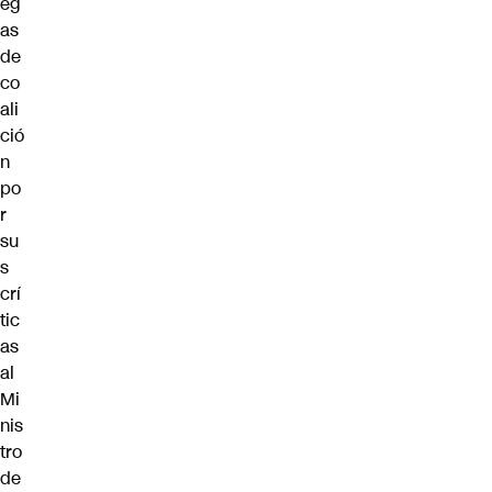
eg
as
de
co
ali
ció
n
po
r
su
s
crí
tic
as
al
Mi
nis
tro
de