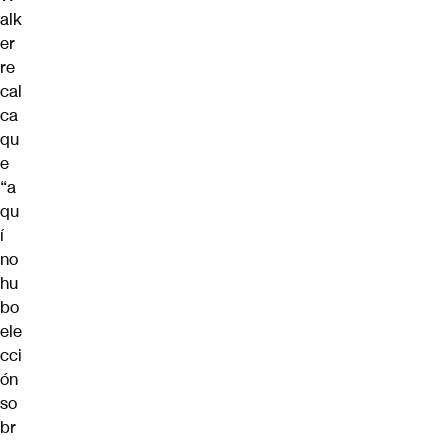
alk
er
re
cal
ca
qu
e
“a
qu
í
no
hu
bo
ele
cci
ón
so
br