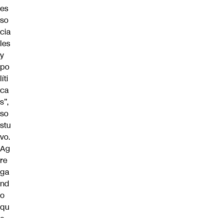
es
so
cia
les
y
po
líti
ca
s”,
so
stu
vo.
Ag
re
ga
nd
o
qu