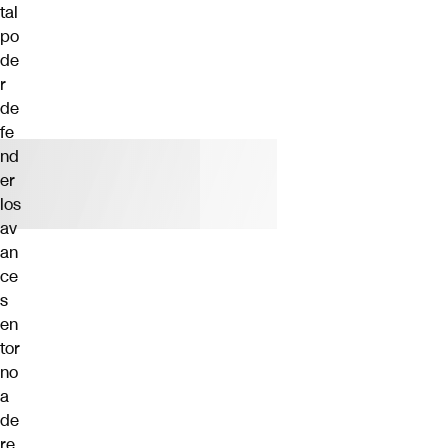
tal
po
de
r
de
fe
nd
er
los
av
an
ce
s
en
tor
no
a
de
re