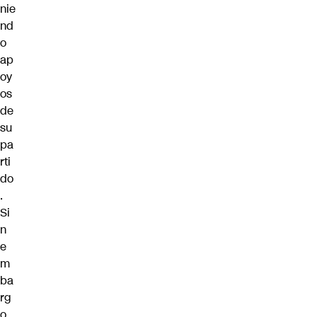
nie
nd
o
ap
oy
os
de
su
pa
rti
do
.
Si
n
e
m
ba
rg
o,