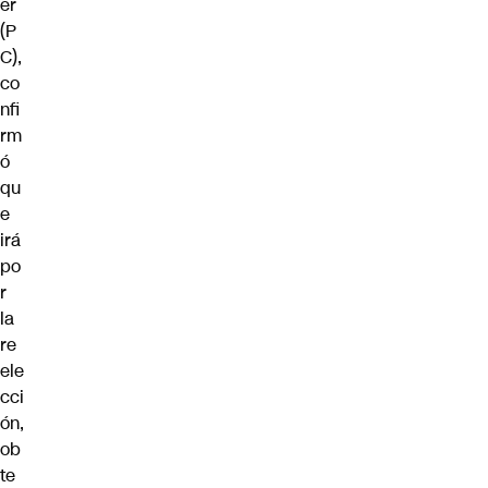
er
(P
C),
co
nfi
rm
ó
qu
e
irá
po
r
la
re
ele
cci
ón,
ob
te