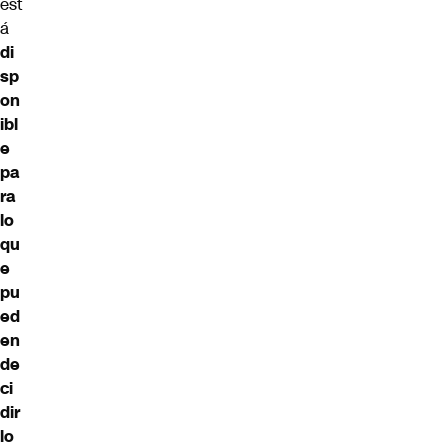
est
á
di
sp
on
ibl
e
pa
ra
lo
qu
e
pu
ed
en
de
ci
dir
lo