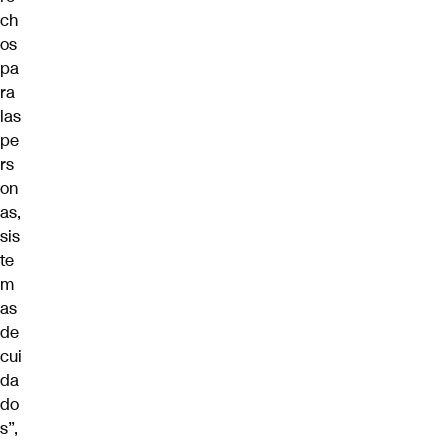
ch
os
pa
ra
las
pe
rs
on
as,
sis
te
m
as
de
cui
da
do
s”,