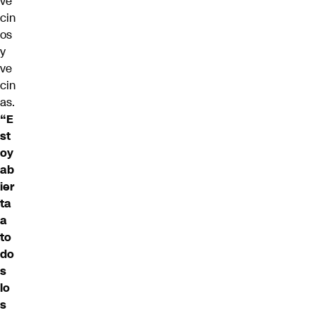
ve
cin
os
y
ve
cin
as.
“E
st
oy
ab
ier
ta
a
to
do
s
lo
s