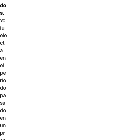
do
s.
Yo
fui
ele
ct
a
en
el
pe
río
do
pa
sa
do
en
un
pr