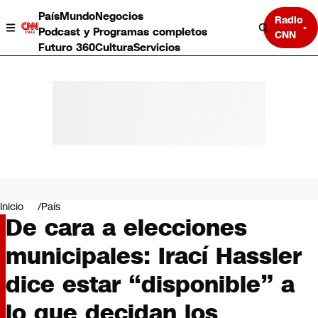
País
Mundo
Negocios
Radio
Podcast y Programas completos
CNN
Futuro 360
Cultura
Servicios
País
Mundo
Negocios
Inicio
País
De cara a elecciones
Deportes
Programas completos
municipales: Irací Hassler
Cultura
Servicios
dice estar “disponible” a
Bits
CNN Data
lo que decidan los
CNN tiempo