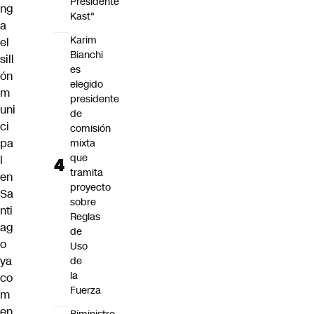
Presidente
ng
Kast"
a
Karim
el
Bianchi
sill
es
ón
elegido
m
presidente
uni
de
ci
comisión
pa
mixta
que
l
tramita
en
proyecto
Sa
sobre
nti
Reglas
ag
de
o
Uso
ya
de
la
co
Fuerza
m
en