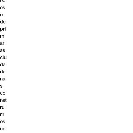
oc
es
o
de
pri
m
ari
as
ciu
da
da
na
s,
co
nst
rui
m
os
un