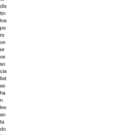
dis
tin
tos
pe
rs
on
er
os
so
cia
list
as
ha
n
lev
an
ta
do