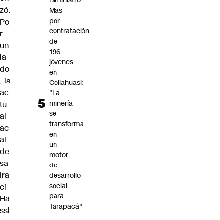
Biministro
zó.
Mas
por
Po
contratación
r
de
un
196
la
jóvenes
do
en
, la
Collahuasi:
ac
"La
minería
tu
se
al
transforma
ac
en
al
un
de
motor
sa
de
Ira
desarrollo
social
cí
para
Ha
Tarapacá"
ssl