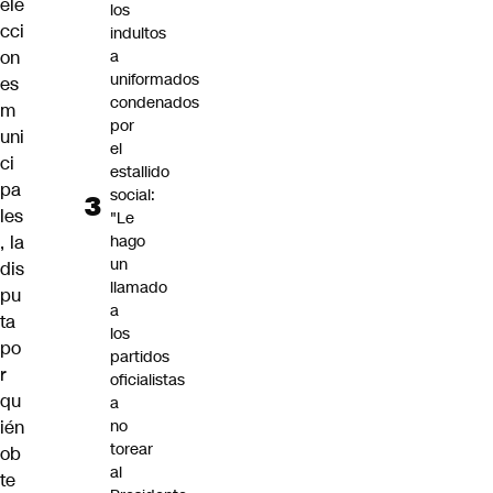
ele
los
cci
indultos
on
a
uniformados
es
condenados
m
por
uni
el
ci
estallido
pa
social:
les
"Le
, la
hago
un
dis
llamado
pu
a
ta
los
po
partidos
r
oficialistas
qu
a
ién
no
torear
ob
al
te