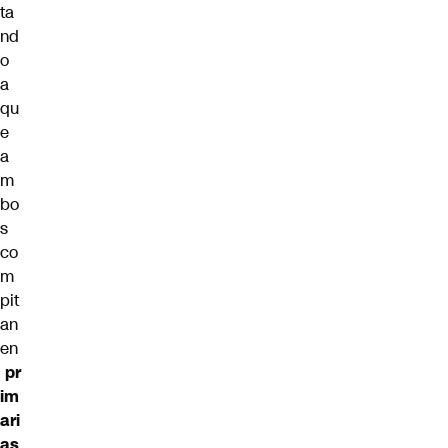
ta
nd
o
a
qu
e
a
m
bo
s
co
m
pit
an
en
pr
im
ari
as