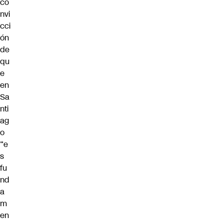
co
nvi
cci
ón
de
qu
e
en
Sa
nti
ag
o
“e
s
fu
nd
a
m
en