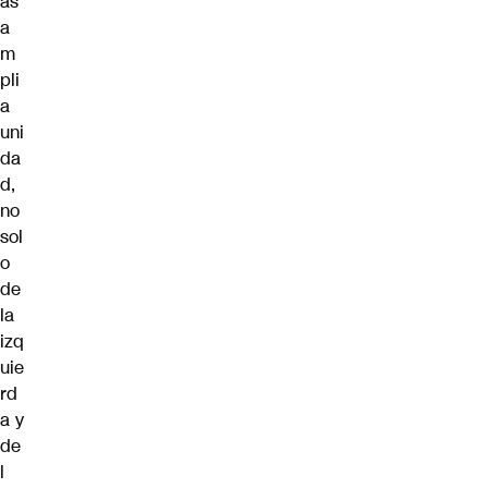
ás
a
m
pli
a
uni
da
d,
no
sol
o
de
la
izq
uie
rd
a y
de
l