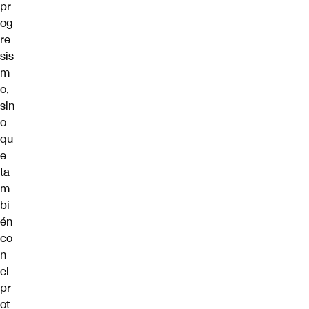
pr
og
re
sis
m
o,
sin
o
qu
e
ta
m
bi
én
co
n
el
pr
ot