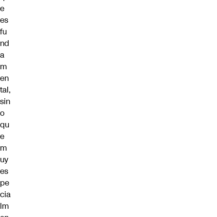
e
es
fu
nd
a
m
en
tal,
sin
o
qu
e
m
uy
es
pe
cia
lm