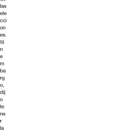
las
ele
cci
on
es.
Si
n
e
m
ba
rg
o,
dij
o
te
ne
r
la