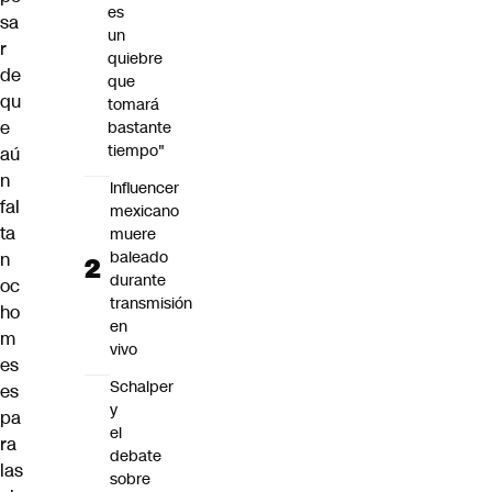
es
sa
un
r
quiebre
de
que
qu
tomará
e
bastante
tiempo"
aú
n
Influencer
fal
mexicano
ta
muere
baleado
n
durante
oc
transmisión
ho
en
m
vivo
es
Schalper
es
y
pa
el
ra
debate
las
sobre