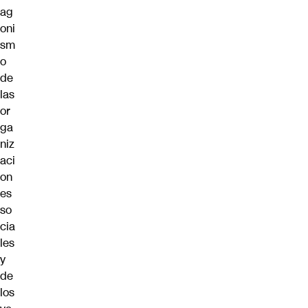
ag
oni
sm
o
de
las
or
ga
niz
aci
on
es
so
cia
les
y
de
los