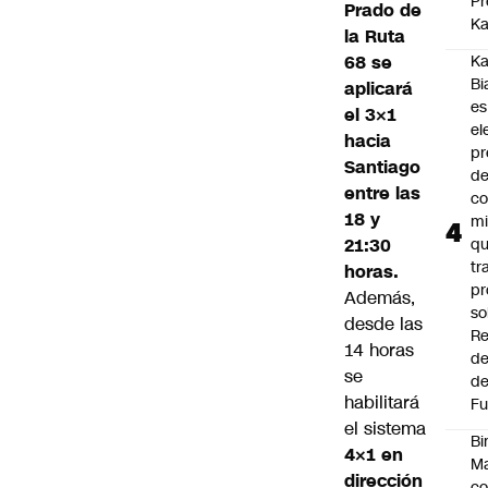
Pr
Prado de
Ka
la Ruta
68 se
Ka
Bi
aplicará
es
el 3×1
el
hacia
pr
Santiago
d
entre las
co
18 y
mi
21:30
q
tr
horas.
pr
Además,
so
desde las
Re
14 horas
de
se
de
habilitará
Fu
el sistema
Bi
4×1 en
Ma
dirección
co