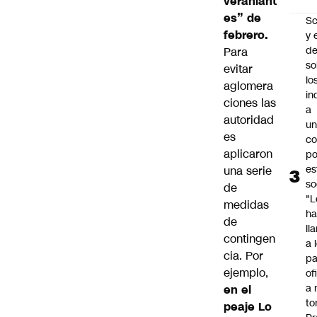
veraniant
es” de
Sc
febrero.
y 
d
Para
so
evitar
lo
aglomera
in
ciones las
a
autoridad
un
es
c
aplicaron
po
es
una serie
so
de
"L
medidas
ha
de
ll
contingen
a 
cia. Por
pa
ejemplo,
of
a 
en el
to
peaje Lo