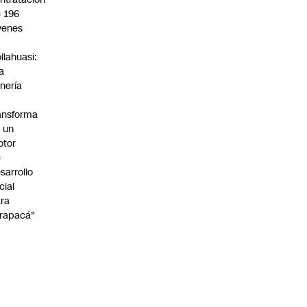
 196
venes
n
llahuasi:
a
nería
ansforma
 un
otor
e
sarrollo
cial
ra
rapacá"