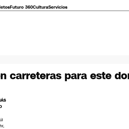
letos
Futuro 360
Cultura
Servicios
en carreteras para este d
MÁS
O
úl
hr,