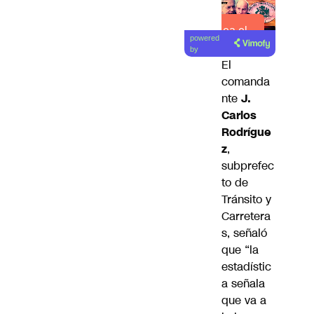
Lea el
powered
artículo
by
El
comanda
nte
J.
Carlos
Rodrígue
z
,
subprefec
to de
Tránsito y
Carretera
s, señaló
que “la
estadístic
a señala
que va a