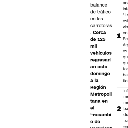
an
balance
in
de tráfico
"L
en las
es
carreteras
vi
.
Cerca
en
de 125
Bra
Ar
mil
es
vehículos
qu
regresarí
qu
an este
to
domingo
ba
a la
ti
Región
In
Metropoli
m
tana en
m
el
ba
“recambi
du
tr
o de
en