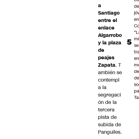
a
de
Santiago
jó
e
entre el
Co
enlace
"L
Algarrobo
mi
y la plaza
se
de
tr
peajes
en
Zapata
. T
m
d
ambién se
de
contempl
so
a la
pa
segregaci
Ta
ón de la
tercera
pista de
subida de
Panguiles.