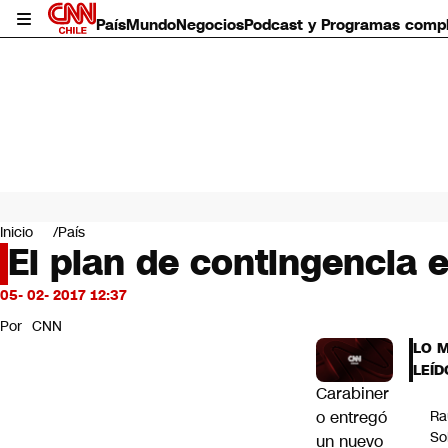
País
Mundo
Negocios
Podcast y Programas comp
País
Mundo
Inicio
País
Negocios
El plan de contingencia 
Deportes
Programas completos
05- 02- 2017 12:37
Cultura
Por
CNN
Servicios
LO 
Bits
LEÍD
CNN Data
Carabiner
CNN tiempo
o entregó
Ra
Futuro 360
So
un nuevo
Opinión