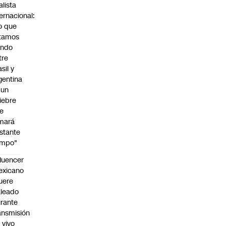
alista
ternacional:
o que
tamos
endo
tre
sil y
gentina
 un
iebre
e
mará
stante
empo"
fluencer
exicano
uere
leado
rante
ansmisión
 vivo