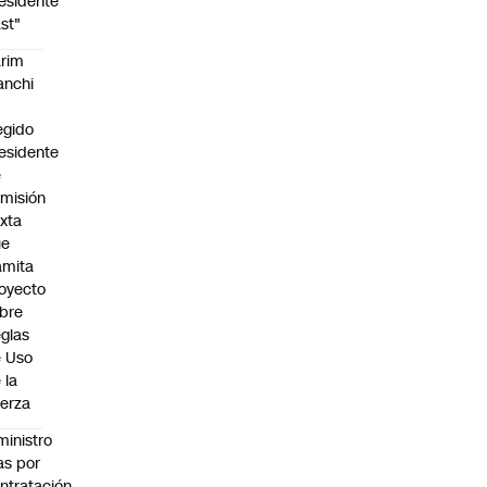
esidente
st"
rim
anchi
egido
esidente
e
misión
xta
ue
amita
oyecto
bre
glas
 Uso
 la
erza
ministro
s por
ntratación