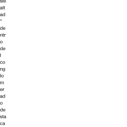
sle
alt
ad
”
de
ntr
o
de
l
co
ng
lo
m
er
ad
o
de
sta
ca