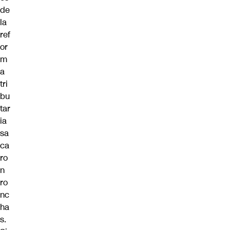
de
la
ref
or
m
a
tri
bu
tar
ia
sa
ca
ro
n
ro
nc
ha
s.