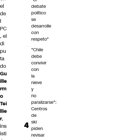
el
debate
político
de
se
l
desarrolle
PC
con
, el
respeto"
di
"Chile
pu
debe
ta
convivir
do
con
Gu
la
ille
nieve
rm
y
o
no
paralizarse":
Tei
Centros
llie
de
r
,
ski
ins
piden
isti
revisar