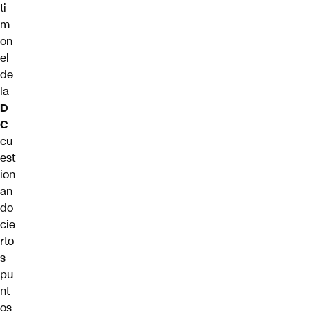
ti
m
on
el
de
la
D
C
cu
est
ion
an
do
cie
rto
s
pu
nt
os