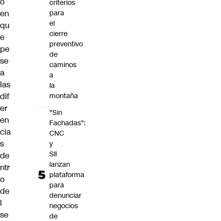
ó
criterios
en
para
el
qu
cierre
e
preventivo
pe
de
se
caminos
a
a
las
la
dif
montaña
er
"Sin
en
Fachadas":
cia
CNC
s
y
SII
de
lanzan
ntr
plataforma
o
para
de
denunciar
l
negocios
se
de