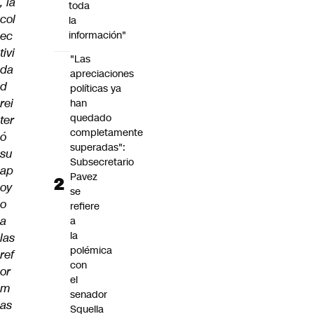
, la
toda
col
la
ec
información"
tivi
"Las
da
apreciaciones
d
políticas ya
rei
han
quedado
ter
completamente
ó
superadas":
su
Subsecretario
ap
Pavez
oy
se
o
refiere
a
a
la
las
polémica
ref
con
or
el
m
senador
as
Squella