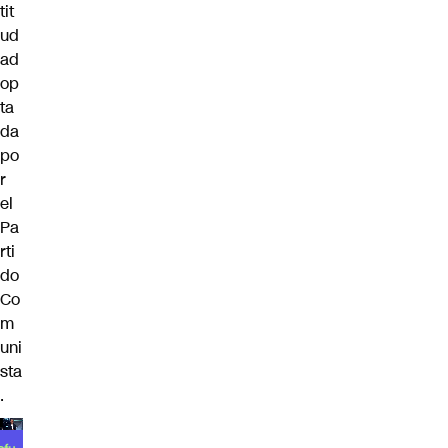
tit
ud
ad
op
ta
da
po
r
el
Pa
rti
do
Co
m
uni
sta
.