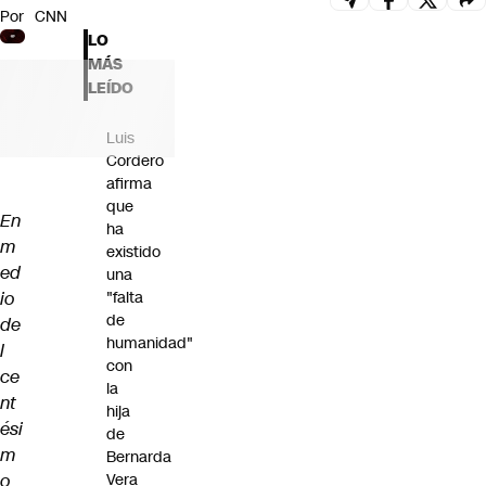
Por
CNN
Futuro 360
LO
Opinión
MÁS
LEÍDO
Luis
Cordero
afirma
que
En
ha
m
existido
ed
una
io
"falta
de
de
humanidad"
l
con
ce
la
nt
hija
ési
de
m
Bernarda
o
Vera