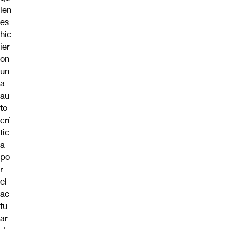
ien
es
hic
ier
on
un
a
au
to
crí
tic
a
po
r
el
ac
tu
ar