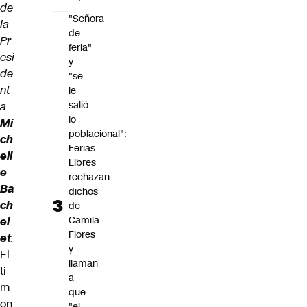
de
"Señora
la
de
Pr
feria"
esi
y
de
"se
nt
le
salió
a
lo
Mi
poblacional":
ch
Ferias
ell
Libres
e
rechazan
Ba
dichos
ch
de
Camila
el
Flores
et
.
y
El
llaman
ti
a
m
que
on
"el