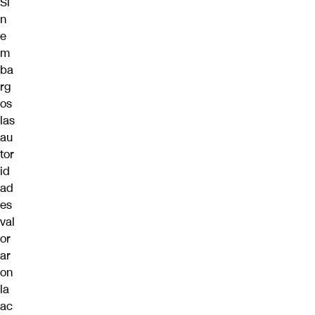
Si
n
e
m
ba
rg
os
las
au
tor
id
ad
es
val
or
ar
on
la
ac