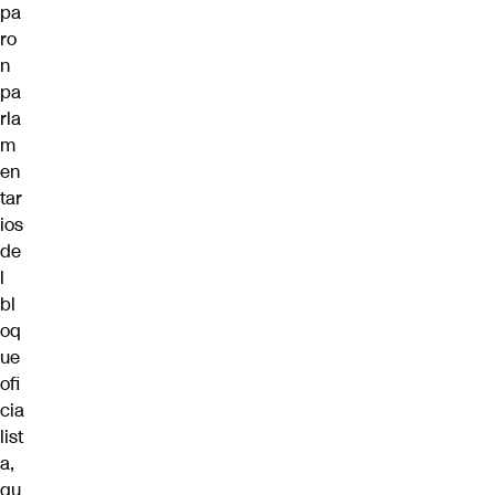
pa
ro
n
pa
rla
m
en
tar
ios
de
l
bl
oq
ue
ofi
cia
list
a,
qu