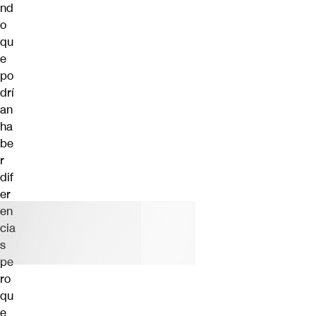
nd
o
qu
e
po
drí
an
ha
be
r
dif
er
en
cia
s
pe
ro
qu
e