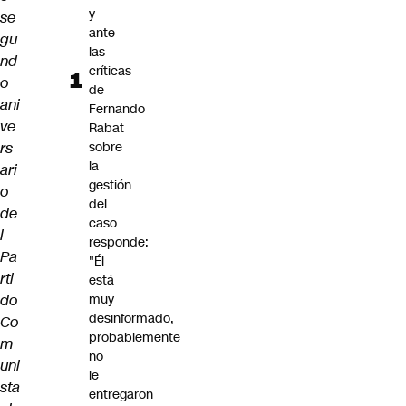
y
se
ante
gu
las
nd
críticas
o
de
ani
Fernando
ve
Rabat
rs
sobre
la
ari
gestión
o
del
de
caso
l
responde:
Pa
"Él
rti
está
do
muy
desinformado,
Co
probablemente
m
no
uni
le
sta
entregaron