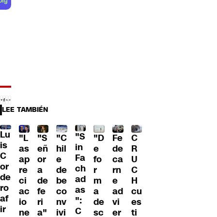
LEE TAMBIÉN
Lu
"S
"L
"S
"C
"D
Fe
C
is
in
as
eñ
hil
e
de
R
C
Fa
ap
or
e
fo
ca
U
or
ch
re
a
de
r
rn
C
de
ad
ci
de
be
m
e
H
ro
as
ac
fe
co
a
ad
cu
af
":
io
ri
nv
de
vi
es
ir
C
ne
a"
ivi
sc
er
ti