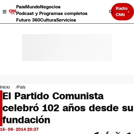
País
Mundo
Negocios
Radio
Podcast y Programas completos
CNN
Futuro 360
Cultura
Servicios
País
Mundo
Negocios
Inicio
País
El Partido Comunista
Deportes
Programas completos
celebró 102 años desde su
Cultura
Servicios
fundación
Bits
CNN Data
15- 06- 2014 20:37
CNN tiempo