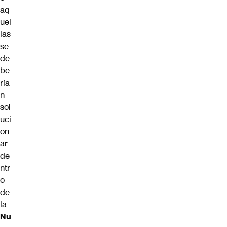
aq
uel
las
se
de
be
ría
n
sol
uci
on
ar
de
ntr
o
de
la
Nu