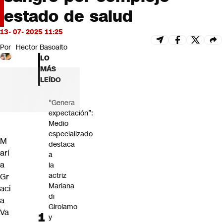
Futuro 360
estado de salud
Opinión
13- 07- 2025 11:25
Por
Hector Basoalto
LO
MÁS
LEÍDO
“Genera
expectación”:
Medio
especializado
M
destaca
arí
a
a
la
actriz
Gr
Mariana
aci
di
a
Girolamo
Va
y