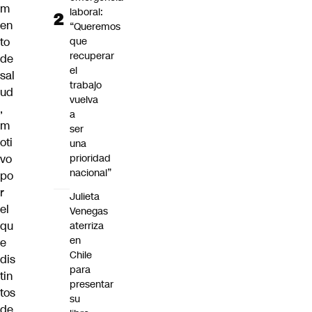
m
laboral:
en
“Queremos
to
que
recuperar
de
el
sal
trabajo
ud
vuelva
,
a
m
ser
oti
una
vo
prioridad
nacional”
po
r
Julieta
el
Venegas
qu
aterriza
en
e
Chile
dis
para
tin
presentar
tos
su
de