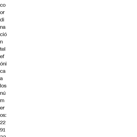
co
or
di
na
ció
n
tel
ef
óni
ca
a
los
nú
m
er
os:
22
91