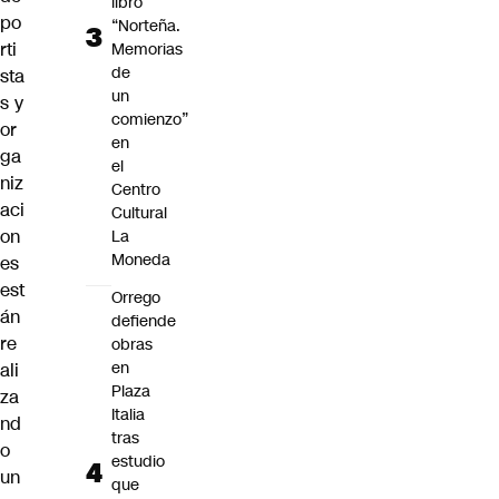
libro
po
“Norteña.
rti
Memorias
de
sta
un
s y
comienzo”
or
en
ga
el
niz
Centro
aci
Cultural
on
La
Moneda
es
est
Orrego
án
defiende
re
obras
en
ali
Plaza
za
Italia
nd
tras
o
estudio
un
que