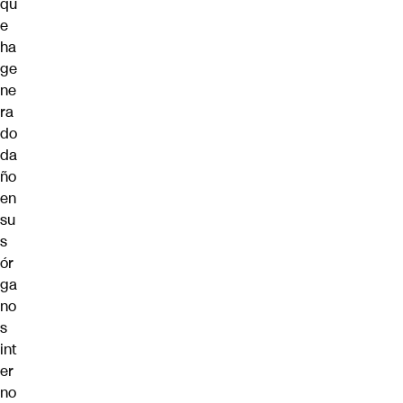
qu
e
ha
ge
ne
ra
do
da
ño
en
su
s
ór
ga
no
s
int
er
no