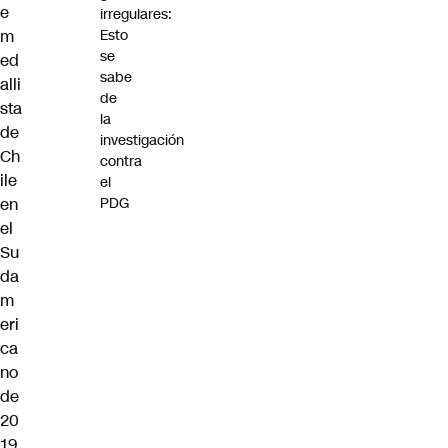
e
irregulares:
m
Esto
se
ed
sabe
alli
de
sta
la
de
investigación
Ch
contra
ile
el
en
PDG
el
Su
da
m
eri
ca
no
de
20
19