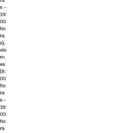
ra
s –
19:
00
ho
ra
s),
vie
rn
es
(8:
00
ho
ra
s –
18:
00
ho
ra