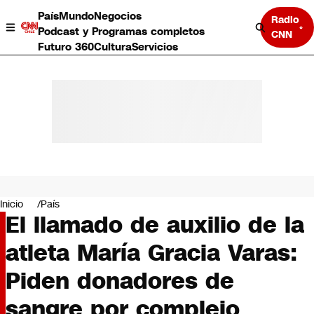
País
Mundo
Negocios
Radio
Podcast y Programas completos
CNN
Futuro 360
Cultura
Servicios
País
Mundo
Negocios
Inicio
País
El llamado de auxilio de la
Deportes
Programas completos
atleta María Gracia Varas:
Cultura
Servicios
Piden donadores de
Bits
CNN Data
sangre por complejo
CNN tiempo