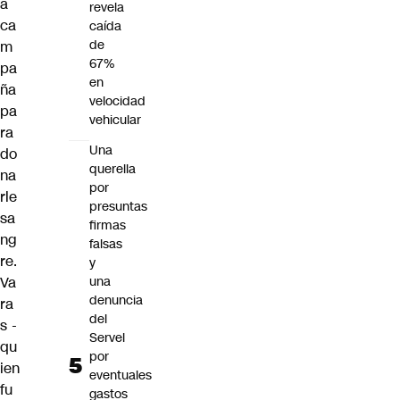
a
revela
ca
caída
de
m
67%
pa
en
ña
velocidad
pa
vehicular
ra
Una
do
querella
na
por
rle
presuntas
sa
firmas
ng
falsas
re.
y
Va
una
denuncia
ra
del
s -
Servel
qu
por
ien
eventuales
fu
gastos