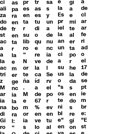
e
a
ci
pr
tr
sa
gí
as
la
de
ali
es
as
s
a
pa
Es
cl
za
en
es
y
e
ra
pr
ar
do
ta
tu
un
mi
en
iel
ar
de
r
di
a
te
fr
la
fe
st
su
o
de
al
en
an
ri
ac
lib
qu
nu
er
ta
un
ad
a
ro
e
nc
ta
r
ci
o
a
“
re
ia
po
la
a
el
la
N
ve
de
r
e
su
17
ac
or
la
l
he
m
us
de
tri
te
ca
Se
la
er
o
se
z
ña
íd
rv
da
ge
"s
pt
M
.
a
el
s
nc
os
ie
ar
M
de
po
en
ia
te
m
ia
e
67
r
do
la
ni
br
na
m
%
ev
s
bo
bl
e:
di
or
en
en
re
ra
e"
"E
Gi
ia
ve
tu
gi
l:
en
st
ro
s
lo
al
on
“
va
e
la
de
ci
es
es