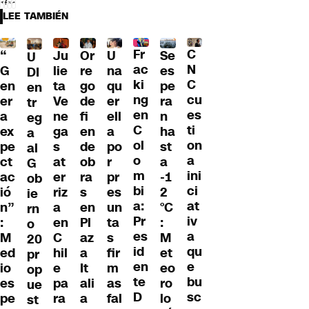
LEE TAMBIÉN
Fr
C
“
Ju
Or
U
Se
U
ac
N
G
lie
re
na
es
DI
ki
C
en
ta
go
qu
pe
en
ng
cu
er
Ve
de
er
ra
tr
en
es
a
ne
fi
ell
n
eg
C
ti
ex
ga
en
a
ha
a
ol
on
pe
s
de
po
st
al
o
a
ct
at
ob
r
a
G
m
ini
ac
er
ra
pr
-1
ob
bi
ci
ió
riz
s
es
2
ie
a:
at
n”
a
en
un
°C
rn
Pr
iv
:
en
Pl
ta
:
o
es
a
M
C
az
s
M
20
id
qu
ed
hil
a
fir
et
pr
en
e
io
e
It
m
eo
op
te
bu
es
pa
ali
as
ro
ue
D
sc
pe
ra
a
fal
lo
st