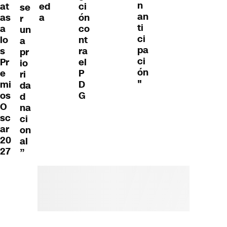
n
at
ed
ci
se
an
as
a
ón
r
ti
a
co
un
ci
lo
nt
a
pa
s
ra
pr
ci
Pr
el
io
ón
e
P
ri
"
mi
D
da
os
G
d
O
na
sc
ci
ar
on
20
al
27
”