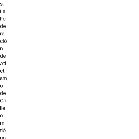
s.
La
Fe
de
ra
ció
n
de
Atl
eti
sm
o
de
Ch
ile
e
mi
tió
un