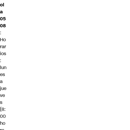
ol
a
05
08
:
Ho
rar
ios
:
lun
es
a
jue
ve
s
(8:
00
ho