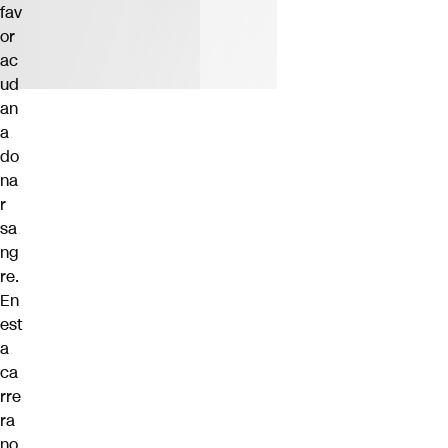
fav
or
ac
ud
an
a
do
na
r
sa
ng
re.
En
est
a
ca
rre
ra
no