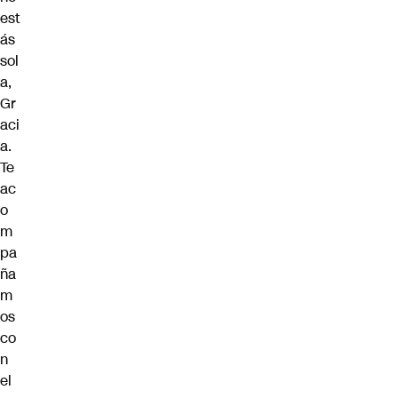
est
ás
sol
a,
Gr
aci
a.
Te
ac
o
m
pa
ña
m
os
co
n
el