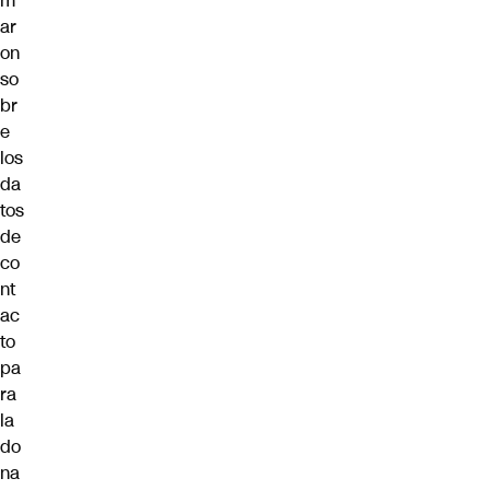
m
ar
on
so
br
e
los
da
tos
de
co
nt
ac
to
pa
ra
la
do
na