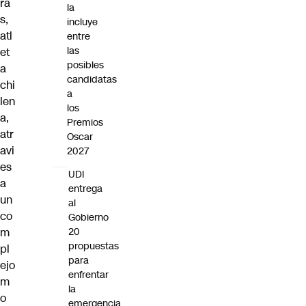
ra
la
s,
incluye
atl
entre
las
et
posibles
a
candidatas
chi
a
len
los
a,
Premios
atr
Oscar
avi
2027
es
UDI
a
entrega
un
al
co
Gobierno
m
20
propuestas
pl
para
ejo
enfrentar
m
la
o
emergencia