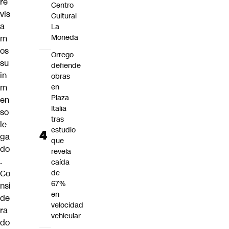
re
Centro
vis
Cultural
a
La
Moneda
m
os
Orrego
su
defiende
in
obras
m
en
Plaza
en
Italia
so
tras
le
estudio
ga
que
do
revela
.
caída
Co
de
67%
nsi
en
de
velocidad
ra
vehicular
do