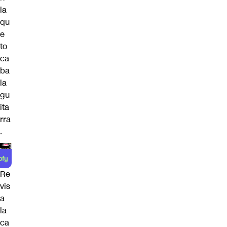
la
qu
e
to
ca
ba
la
gu
ita
rra
.
Re
vis
a
la
ca