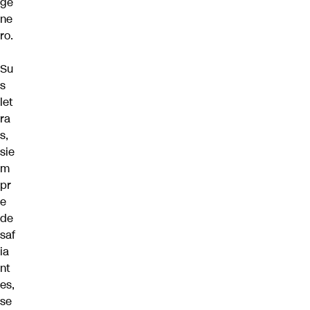
gé
ne
ro.
Su
s
let
ra
s,
sie
m
pr
e
de
saf
ia
nt
es,
se