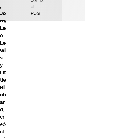
contra
,
el
Je
PDG
rry
Le
e
Le
wi
s
y
Lit
tle
Ri
ch
ar
d
,
cr
eó
el