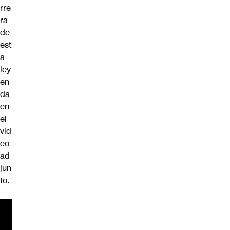
rre
ra
de
est
a
ley
en
da
en
el
vid
eo
ad
jun
to.