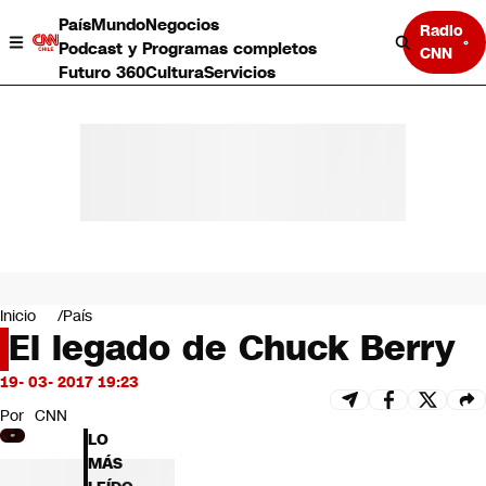
País
Mundo
Negocios
Radio
Podcast y Programas completos
CNN
Futuro 360
Cultura
Servicios
País
Mundo
Negocios
Inicio
País
El legado de Chuck Berry
Deportes
Programas completos
19- 03- 2017 19:23
Cultura
Servicios
Por
CNN
Bits
LO
CNN Data
MÁS
CNN tiempo