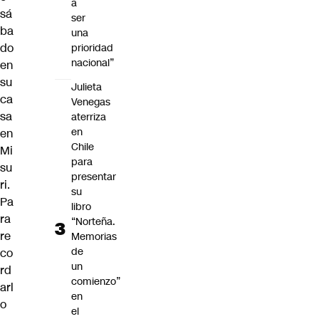
a
sá
ser
ba
una
do
prioridad
nacional”
en
su
Julieta
ca
Venegas
sa
aterriza
en
en
Chile
Mi
para
su
presentar
ri.
su
Pa
libro
ra
“Norteña.
re
Memorias
de
co
un
rd
comienzo”
arl
en
o
el