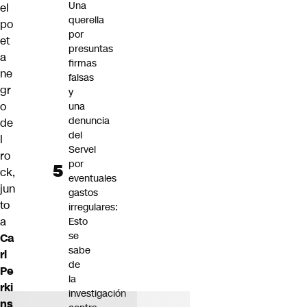
Una
el
querella
po
por
et
presuntas
a
firmas
ne
falsas
gr
y
o
una
denuncia
de
del
l
Servel
ro
por
ck,
eventuales
jun
gastos
to
irregulares:
a
Esto
se
Ca
sabe
rl
de
Pe
la
rki
investigación
ns