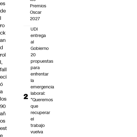
es
Premios
de
Oscar
l
2027
ro
UDI
ck
entrega
an
al
d
Gobierno
rol
20
propuestas
l,
para
fall
enfrentar
eci
la
ó
emergencia
a
laboral:
los
“Queremos
90
que
recuperar
añ
el
os
trabajo
est
vuelva
e