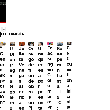
LEE TAMBIÉN
Fr
C
“
Ju
Or
U
Se
U
ac
N
G
lie
re
na
es
DI
ki
C
en
ta
go
qu
pe
en
ng
cu
er
Ve
de
er
ra
tr
en
es
a
ne
fi
ell
n
eg
C
ti
ex
ga
en
a
ha
a
ol
on
pe
s
de
po
st
al
o
a
ct
at
ob
r
a
G
m
ini
ac
er
ra
pr
-1
ob
bi
ci
ió
riz
s
es
2
ie
a:
at
n”
a
en
un
°C
rn
Pr
iv
:
en
Pl
ta
:
o