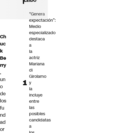
LEÍDO
Futuro 360
Opinión
“Genera
expectación”:
Medio
especializado
Ch
destaca
uc
a
k
la
Be
actriz
Mariana
rry
di
,
Girolamo
un
y
o
la
de
incluye
los
entre
fu
las
posibles
nd
candidatas
ad
a
or
los