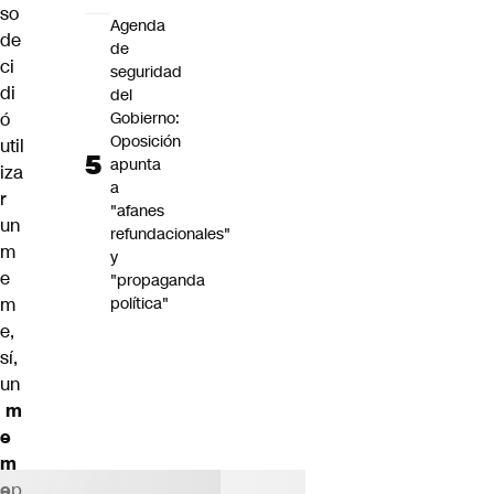
so
Agenda
de
de
ci
seguridad
di
del
ó
Gobierno:
Oposición
util
apunta
iza
a
r
"afanes
un
refundacionales"
m
y
e
"propaganda
m
política"
e,
sí,
un
m
e
m
e
p