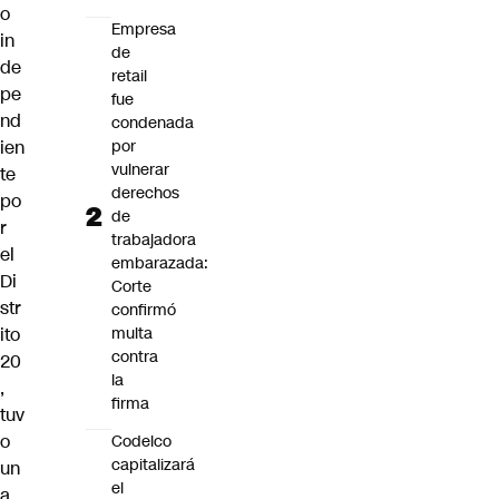
o
Empresa
in
de
de
retail
pe
fue
nd
condenada
ien
por
vulnerar
te
derechos
po
de
r
trabajadora
el
embarazada:
Di
Corte
str
confirmó
ito
multa
contra
20
la
,
firma
tuv
o
Codelco
capitalizará
un
el
a