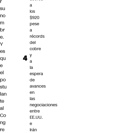
r
a
su
los
no
$920
m
pese
br
a
récords
e.
del
Y
cobre
es
y
qu
a
e
la
el
espera
po
de
avances
stu
en
lan
las
te
negociaciones
al
entre
Co
EE.UU.
ng
e
re
Irán