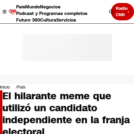
País
Mundo
Negocios
Radio
Podcast y Programas completos
CNN
Futuro 360
Cultura
Servicios
País
Mundo
Negocios
Inicio
País
El hilarante meme que
Deportes
Programas completos
utilizó un candidato
Cultura
Servicios
independiente en la franja
Bits
CNN Data
electoral
CNN tiempo