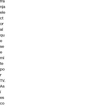
fra
nja
ele
ct
or
al
qu
e
se
e
mi
te
po
r
TV.
As
í
es
co