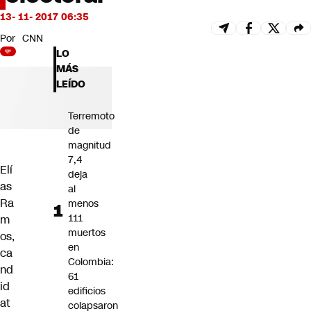
Futuro 360
13- 11- 2017 06:35
Opinión
Por
CNN
LO
MÁS
LEÍDO
Terremoto
de
magnitud
7,4
Elí
deja
as
al
Ra
menos
111
m
muertos
os,
en
ca
Colombia:
nd
61
id
edificios
at
colapsaron