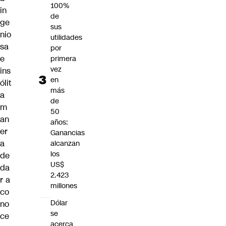
100%
in
de
ge
sus
nio
utilidades
sa
por
e
primera
vez
ins
en
ólit
más
a
de
m
50
an
años:
er
Ganancias
a
alcanzan
los
de
US$
da
2.423
r a
millones
co
Dólar
no
se
ce
acerca