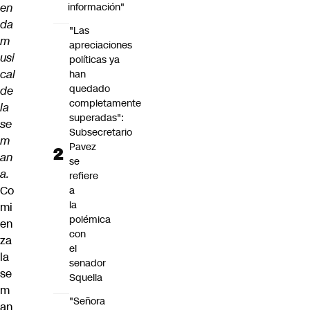
en
información"
da
"Las
m
apreciaciones
usi
políticas ya
cal
han
quedado
de
completamente
la
superadas":
se
Subsecretario
m
Pavez
an
se
a.
refiere
Co
a
la
mi
polémica
en
con
za
el
la
senador
se
Squella
m
"Señora
an