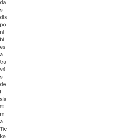
da
s
dis
po
ni
bl
es
a
tra
vé
s
de
l
sis
te
m
a
Tic
ke