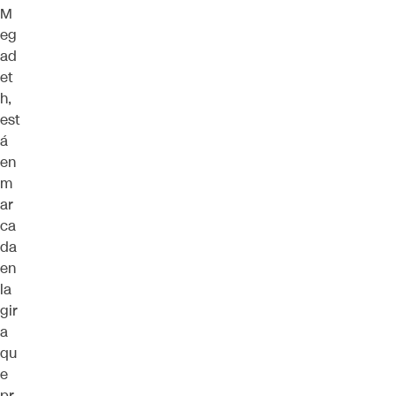
M
eg
ad
et
h,
est
á
en
m
ar
ca
da
en
la
gir
a
qu
e
pr