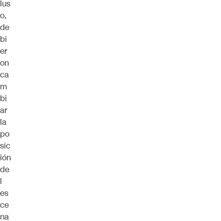
lus
o,
de
bi
er
on
ca
m
bi
ar
la
po
sic
ión
de
l
es
ce
na