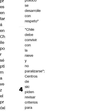
político
pr
se
es
desarrolle
en
con
tar
respeto"
á
"Chile
en
debe
Ch
convivir
ile
con
po
la
r
nieve
sé
y
pti
no
paralizarse":
m
Centros
a
de
ve
ski
z
piden
el
revisar
pr
criterios
óxi
para