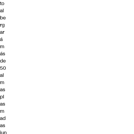
to
al
be
rg
ar
á
m
ás
de
50
al
m
as
pl
as
m
ad
as
jun