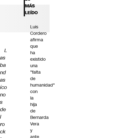
Futuro 360
MÁS
Opinión
LEÍDO
Luis
Cordero
afirma
que
L
ha
as
existido
ba
una
nd
"falta
de
as
humanidad"
íco
con
no
la
s
hija
de
de
l
Bernarda
ro
Vera
y
ck
ante