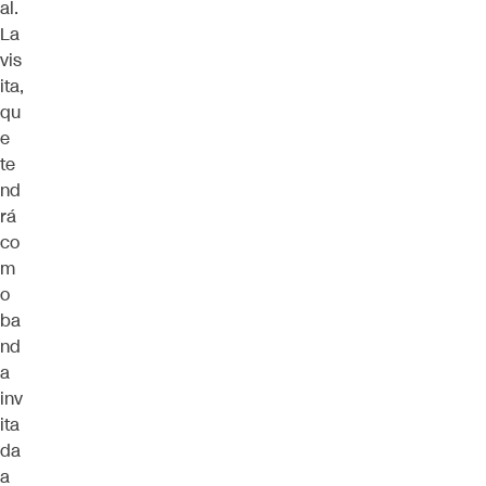
al.
La
vis
ita,
qu
e
te
nd
rá
co
m
o
ba
nd
a
inv
ita
da
a