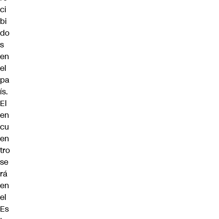
ci
bi
do
s
en
el
pa
ís.
El
en
cu
en
tro
se
rá
en
el
Es