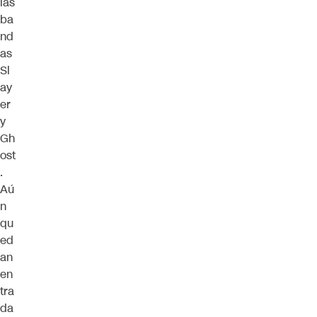
las
ba
nd
as
Sl
ay
er
y
Gh
ost
.
Aú
n
qu
ed
an
en
tra
da