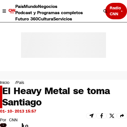
País
Mundo
Negocios
Radio
Podcast y Programas completos
CNN
Futuro 360
Cultura
Servicios
País
Mundo
Negocios
Inicio
País
El Heavy Metal se toma
Deportes
Programas completos
Santiago
Cultura
Servicios
01- 10- 2013 15:57
Bits
CNN Data
Por
CNN
CNN tiempo
LO