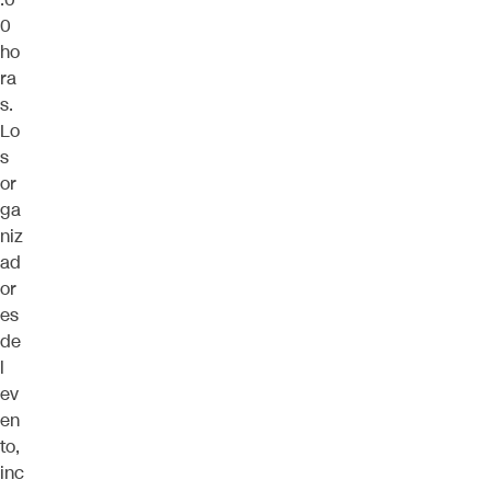
0
ho
ra
s.
Lo
s
or
ga
niz
ad
or
es
de
l
ev
en
to,
inc