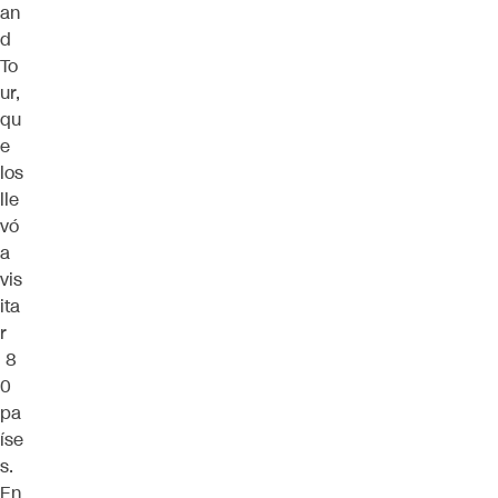
an
d
To
ur,
qu
e
los
lle
vó
a
vis
ita
r
8
0
pa
íse
s.
En