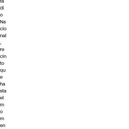
ta
di
o
Na
cio
nal
,
re
cin
to
qu
e
ha
sta
el
m
o
m
en