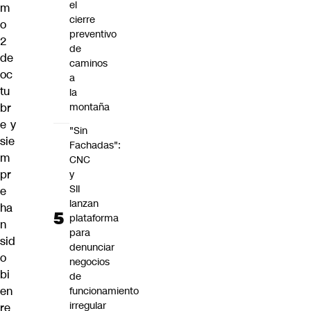
el
m
cierre
o
preventivo
2
de
de
caminos
oc
a
tu
la
br
montaña
e y
"Sin
sie
Fachadas":
m
CNC
pr
y
SII
e
lanzan
ha
plataforma
n
para
sid
denunciar
o
negocios
bi
de
en
funcionamiento
irregular
re