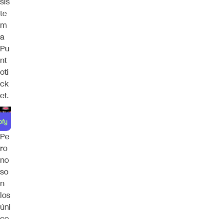
sis
te
m
a
Pu
nt
oti
ck
et.
Pe
ro
no
so
n
los
úni
co