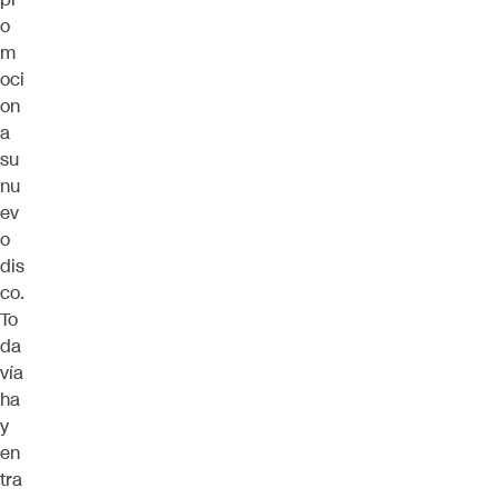
o
m
oci
on
a
su
nu
ev
o
dis
co.
To
da
vía
ha
y
en
tra