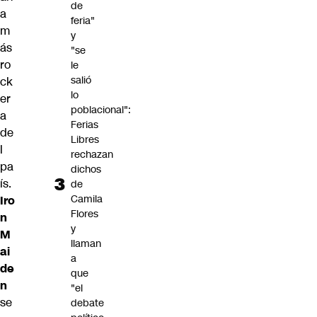
de
a
feria"
m
y
ás
"se
ro
le
salió
ck
lo
er
poblacional":
a
Ferias
de
Libres
l
rechazan
pa
dichos
ís.
de
Camila
Iro
Flores
n
y
M
llaman
ai
a
de
que
n
"el
se
debate