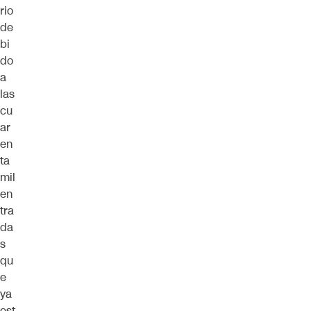
rio
de
bi
do
a
las
cu
ar
en
ta
mil
en
tra
da
s
qu
e
ya
est