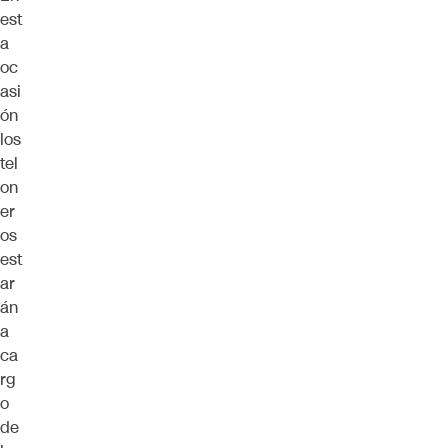
est
a
oc
asi
ón
los
tel
on
er
os
est
ar
án
a
ca
rg
o
de