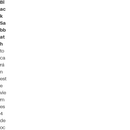
Bl
ac
k
Sa
bb
at
h
to
ca
rá
n
est
e
vie
rn
es
4
de
oc