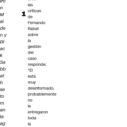
Iro
las
n
críticas
M
de
ai
Fernando
de
Rabat
n y
sobre
la
Bl
gestión
ac
del
k
caso
Sa
responde:
bb
"Él
at
está
h
muy
desinformado,
se
probablemente
to
no
m
le
an
entregaron
la
toda
ag
la