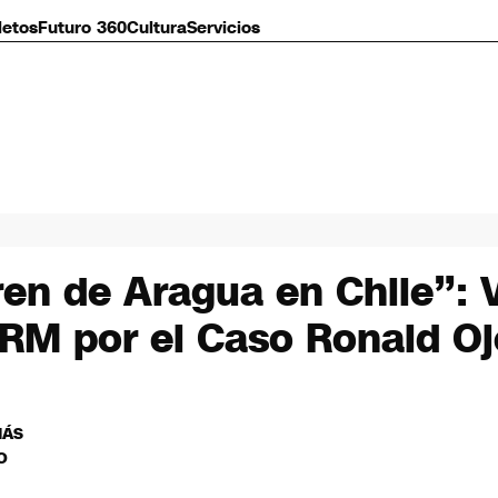
letos
Futuro 360
Cultura
Servicios
ren de Aragua en Chile”: 
a RM por el Caso Ronald O
MÁS
O