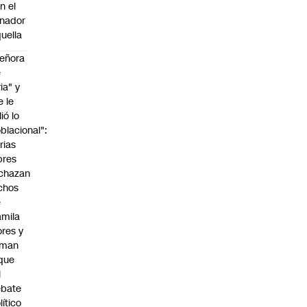
n el
nador
uella
eñora
e
ria" y
e le
lió lo
blacional":
rias
bres
chazan
chos
e
mila
ores y
aman
que
l
ebate
lítico