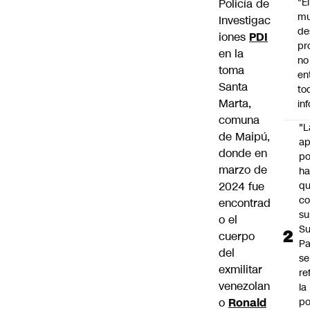
"É
Policía de
m
Investigac
de
iones
PDI
pr
en la
no
toma
en
Santa
to
Marta,
in
comuna
"L
de Maipú,
ap
donde en
po
marzo de
h
2024 fue
q
c
encontrad
su
o el
Su
cuerpo
P
del
se
exmilitar
re
venezolan
la
o
Ronald
po