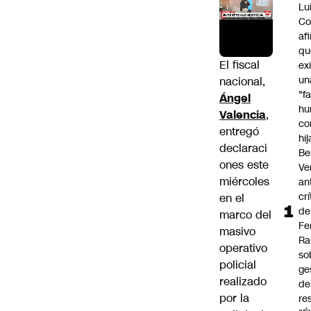
Lu
Co
af
qu
El fiscal
ex
un
nacional,
"f
Ángel
hu
Valencia
,
co
entregó
hi
declaraci
Be
ones este
Ve
miércoles
an
cr
en el
de
marco del
Fe
masivo
Ra
operativo
so
policial
ge
realizado
de
por la
re