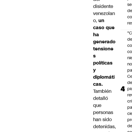
se
disidente
de
venezolan
c
o,
un
re
caso que
"C
ha
d
generado
co
tensione
co
s
ni
políticas
n
y
pa
Ce
diplomáti
de
cas.
pi
También
re
detalló
cr
que
pa
personas
ci
han sido
pr
d
detenidas,