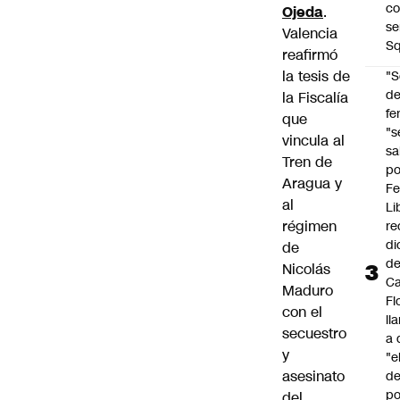
co
Ojeda
.
se
Valencia
Sq
reafirmó
la tesis de
"S
d
la Fiscalía
fe
que
"s
vincula al
sa
Tren de
po
Aragua y
Fe
al
Li
régimen
re
di
de
d
Nicolás
Ca
Maduro
Fl
con el
ll
secuestro
a 
y
"e
asesinato
d
po
del