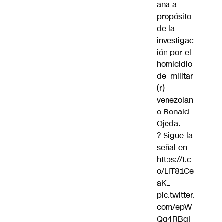
ana a
propósito
de la
investigac
ión por el
homicidio
del militar
(r)
venezolan
o Ronald
Ojeda.
? Sigue la
señal en
https://t.c
o/LiT81Ce
aKL
pic.twitter.
com/epW
Qq4RBqI