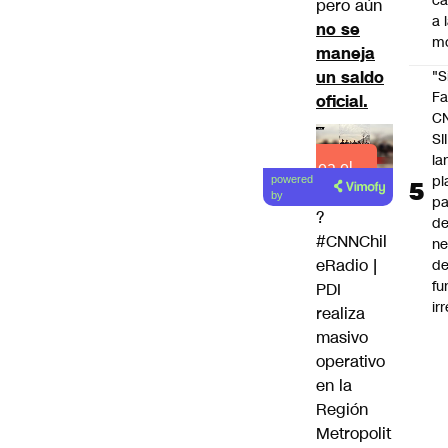
c
pero aún
a 
no se
m
maneja
un saldo
"S
Fa
oficial.
C
SII
la
Lea el
pl
powered
artículo
by
pa
?
de
#CNNChil
ne
eRadio
|
d
fu
PDI
ir
realiza
masivo
operativo
en la
Región
Metropolit