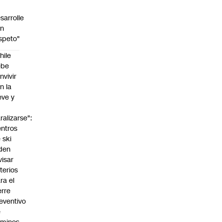
sarrolle
on
speto"
hile
ebe
nvivir
n la
eve y
o
ralizarse":
ntros
 ski
den
visar
iterios
ra el
erre
eventivo
e