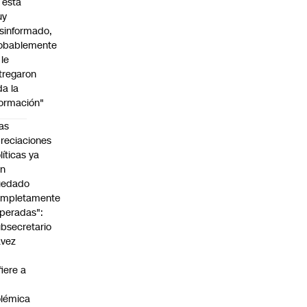
l está
uy
sinformado,
obablemente
 le
tregaron
da la
formación"
as
reciaciones
líticas ya
an
uedado
ompletamente
peradas":
bsecretario
avez
fiere a
lémica