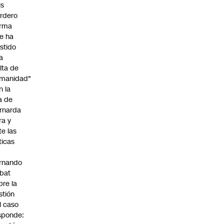
is
rdero
irma
e ha
istido
a
alta de
manidad"
n la
ja de
rnarda
ra y
te las
íticas
rnando
bat
bre la
stión
l caso
sponde: