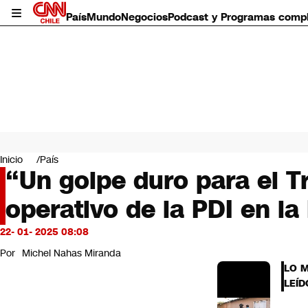
País
Mundo
Negocios
Podcast y Programas comp
País
Mundo
Inicio
País
Negocios
“Un golpe duro para el T
Deportes
operativo de la PDI en l
Programas completos
Cultura
Servicios
22- 01- 2025 08:08
Bits
Por
Michel Nahas Miranda
CNN Data
LO 
CNN tiempo
LEÍD
Futuro 360
Opinión