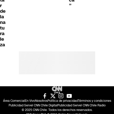
r
”
de
la
na
tu
ra
le
za
Área Comercial
En Vivo
Nosotros
Política de privacidad
Términos y condiciones
Publicidad Servel CNN Chile Digital
Publicidad Servel CNN Chile Radio
© 2025 CNN Chile. Todos los derechos reservados.