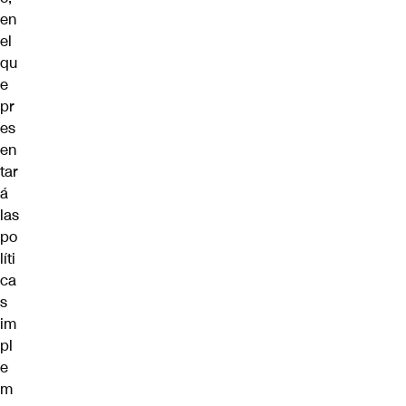
en
el
qu
e
pr
es
en
tar
á
las
po
líti
ca
s
im
pl
e
m