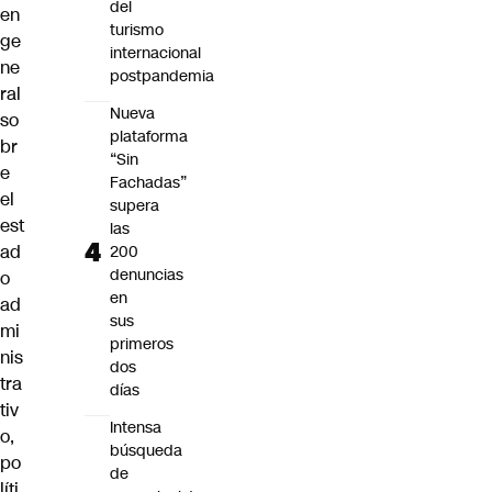
del
en
turismo
ge
internacional
ne
postpandemia
ral
Nueva
so
plataforma
br
“Sin
e
Fachadas”
el
supera
est
las
ad
200
denuncias
o
en
ad
sus
mi
primeros
nis
dos
tra
días
tiv
Intensa
o,
búsqueda
po
de
líti