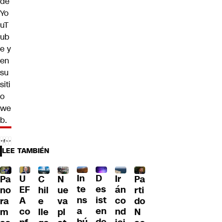
de
Yo
uT
ub
e y
en
su
siti
o
we
b.
LEE TAMBIÉN
D
In
U
Ir
Pa
C
N
Pa
es
te
EF
án
no
hil
ue
rti
ist
ns
A
co
ra
e
va
do
en
a
co
nd
m
lle
pl
N
de
bú