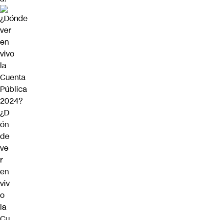
¿D
ón
de
ve
r
en
viv
o
la
Cu