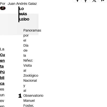
Por
Juan Andrés Galaz
Futuro 360
LO
Opinión
MÁS
LEÍDO
Panoramas
por
el
Día
La
de
Cu
la
en
Niñez:
Visita
ta
al
Pú
Zoológico
bli
Nacional
ca
y
es
al
un
Observatorio
ev
Manuel
Foster,
en