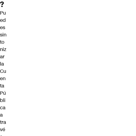
?
Pu
ed
es
sin
to
niz
ar
la
Cu
en
ta
Pú
bli
ca
a
tra
vé