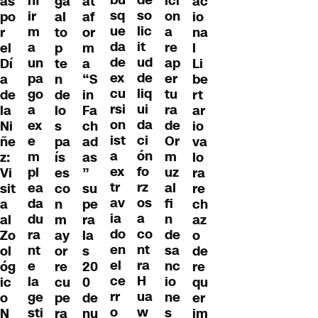
nf
ici
as
ga
at
ac
so
sq
ir
on
po
al
af
io
lic
ue
m
a
r
to
or
na
it
da
a
re
el
p
m
l
ud
de
un
ap
Dí
te
a
Li
de
ex
pa
er
a
n
“S
be
liq
cu
go
tu
de
de
in
rt
ui
rsi
a
ra
la
lo
Fa
ar
da
on
ex
de
Ni
s
ch
io
ci
ist
e
Or
ñe
pa
ad
va
ón
a
m
m
z:
ís
as
lo
fo
ex
pl
uz
Vi
es
”
ra
rz
tr
ea
al
sit
co
su
re
os
av
da
fi
a
n
pe
ch
a
ia
du
n
al
m
ra
az
co
do
ra
de
Zo
ay
la
o
nt
en
nt
sa
ol
or
s
de
ra
el
e
nc
óg
re
20
re
H
ce
la
io
ic
cu
0
qu
ua
rr
ge
ne
o
pe
de
er
w
o
sti
s
N
ra
nu
im