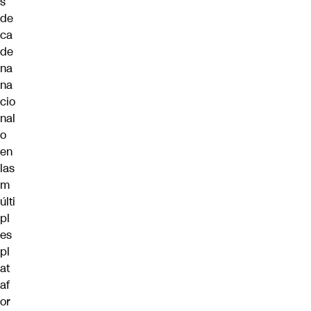
s
de
ca
de
na
na
cio
nal
o
en
las
m
últi
pl
es
pl
at
af
or