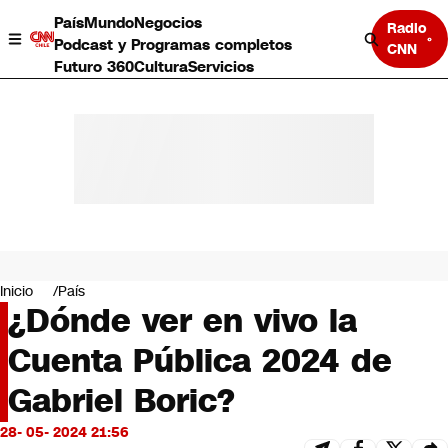
País
Mundo
Negocios
Radio
Podcast y Programas completos
CNN
Futuro 360
Cultura
Servicios
País
Mundo
Negocios
Inicio
País
¿Dónde ver en vivo la
Deportes
Programas completos
Cuenta Pública 2024 de
Cultura
Servicios
Gabriel Boric?
Bits
CNN Data
28- 05- 2024 21:56
CNN tiempo