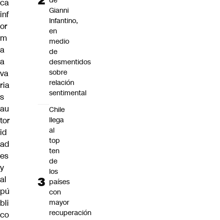
de
ca
Gianni
inf
Infantino,
or
en
m
medio
a
de
a
desmentidos
sobre
va
relación
ria
sentimental
s
au
Chile
llega
tor
al
id
top
ad
ten
es
de
y
los
al
países
pú
con
mayor
bli
recuperación
co