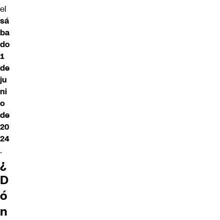
el
sá
ba
do
1
de
ju
ni
o
de
20
24
.
¿
D
ó
n