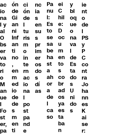
ei
Pa
ón
y
ac
ci
nc
ie
C
nu
de
bl
io
ón
ia
nt
hil
l:
Gi
oq
na
de
s
o
e:
Es
an
ue
l y
l
en
de
D
to
ni
o
al
tu
su
l
oc
se
Inf
na
O
ris
s
PS
u
sa
an
va
bs
m
pr
y
m
be
ti
l
er
o
im
P
en
ha
no
de
va
in
er
C
to
st
,
Es
to
te
os
co
s
a
en
ta
ri
rn
do
nt
co
ah
m
do
o
ac
s
ra
br
or
ed
s
M
io
dí
Jo
ad
a
io
U
an
na
as
ha
os
de
de
ni
ue
l
nn
ya
l
de
do
l
po
es
es
ca
s
s
Fo
st
K
ta
so
m
st
pa
ai
ba
en
er,
nd
se
n
ti
pa
e
r: