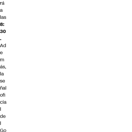
rá
a
las
8:
30
.
Ad
e
m
ás,
la
se
ñal
ofi
cia
l
de
l
Go