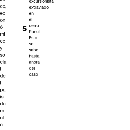
excursionista
co,
extraviado
ec
en
el
on
cerro
ó
Panul:
mi
Esto
co
se
y
sabe
so
hasta
cia
ahora
del
l
caso
de
l
pa
ís
du
ra
nt
e