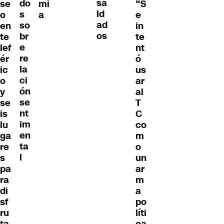
sa
do
se
mi
“S
ld
s
o
a
e
ad
so
en
in
os
br
te
te
e
lef
nt
re
ér
ó
la
ic
us
ci
o
ar
ón
y
al
se
se
T
nt
is
C
im
lu
co
en
ga
m
ta
re
o
l
s
un
pa
ar
ra
m
di
a
sf
po
ru
líti
ta
ca