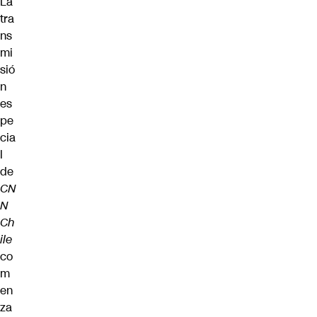
La
tra
ns
mi
sió
n
es
pe
cia
l
de
CN
N
Ch
ile
co
m
en
za