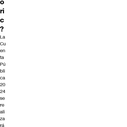
o
ri
c
?
La
Cu
en
ta
Pú
bli
ca
20
24
se
re
ali
za
rá