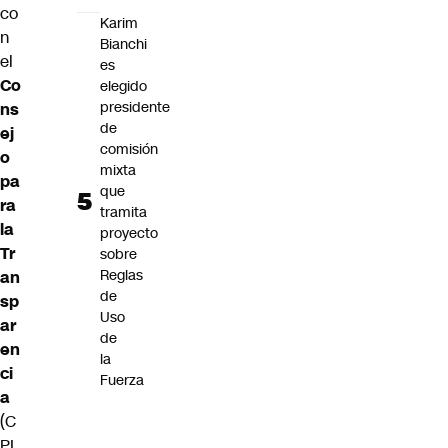
co
Karim
n
Bianchi
el
es
Co
elegido
presidente
ns
de
ej
comisión
o
mixta
pa
que
ra
tramita
la
proyecto
Tr
sobre
Reglas
an
de
sp
Uso
ar
de
en
la
ci
Fuerza
a
(C
PL