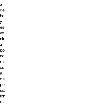
a
de
ho
y
es
ve
nir
a
po
ne
rn
os
a
dis
po
sic
ión
re