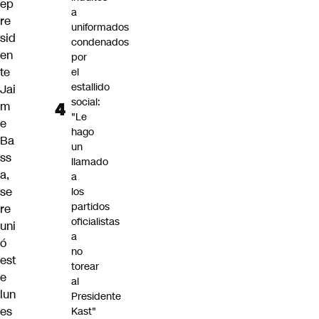
ep
a
re
uniformados
sid
condenados
en
por
te
el
estallido
Jai
social:
m
"Le
e
hago
Ba
un
ss
llamado
a,
a
se
los
partidos
re
oficialistas
uni
a
ó
no
est
torear
e
al
lun
Presidente
es
Kast"