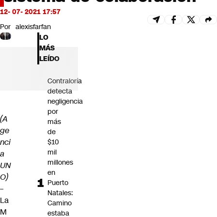
Futuro 360
12- 07- 2021 17:57
Opinión
Por
alexisfarfan
LO
MÁS
LEÍDO
Contraloría
detecta
negligencia
por
(A
más
ge
de
nci
$10
mil
a
millones
UN
en
O)
Puerto
–
Natales:
La
Camino
M
estaba