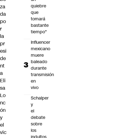
quiebre
za
que
da
tomará
po
bastante
r
tiempo"
la
Influencer
pr
mexicano
esi
muere
de
baleado
nt
durante
a
transmisión
Eli
en
vivo
sa
Lo
Schalper
nc
y
ón
el
y
debate
sobre
el
los
vic
indultos