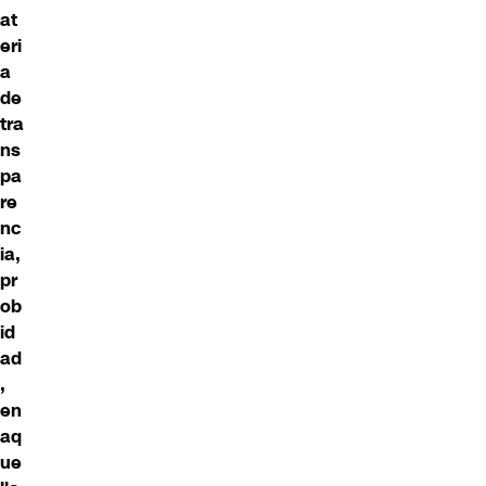
at
eri
a
de
tra
ns
pa
re
nc
ia,
pr
ob
id
ad
,
en
aq
ue