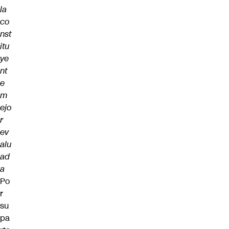
la
co
nst
itu
ye
nt
e
m
ejo
r
ev
alu
ad
a
Po
r
su
pa