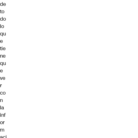
de
to
do
lo
qu
e
tie
ne
qu
e
ve
r
co
n
la
inf
or
m
aci