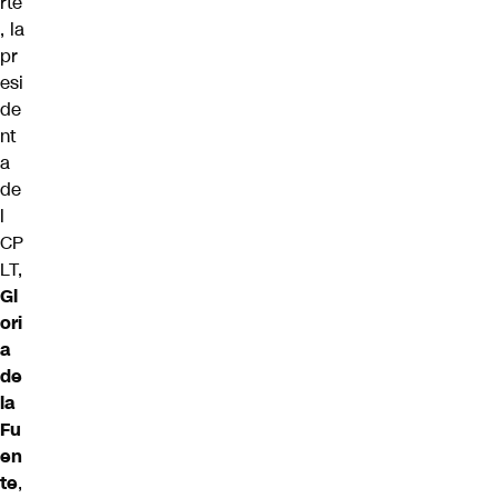
rte
, la
pr
esi
de
nt
a
de
l
CP
LT,
Gl
ori
a
de
la
Fu
en
te
,