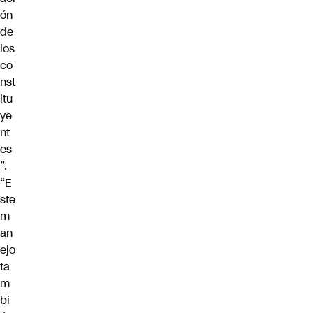
ón
de
los
co
nst
itu
ye
nt
es
”.
“E
ste
m
an
ejo
ta
m
bi