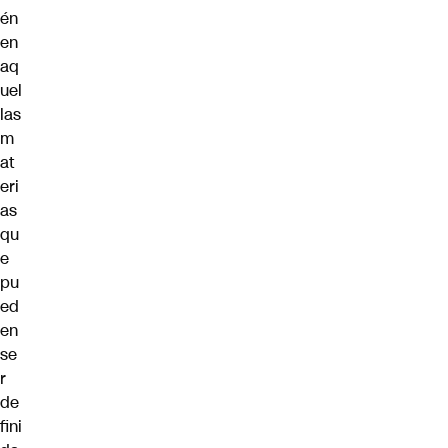
én
en
aq
uel
las
m
at
eri
as
qu
e
pu
ed
en
se
r
de
fini