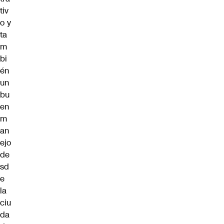
tiv
o y
ta
m
bi
én
un
bu
en
m
an
ejo
de
sd
e
la
ciu
da