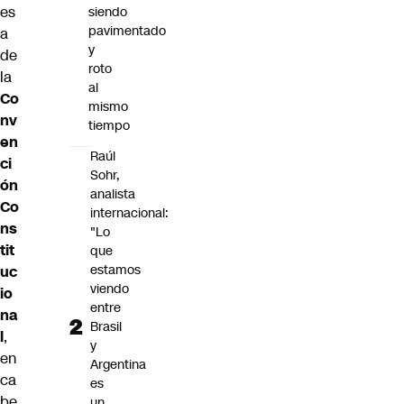
es
siendo
pavimentado
a
y
de
roto
la
al
Co
mismo
nv
tiempo
en
Raúl
ci
Sohr,
ón
analista
Co
internacional:
ns
"Lo
tit
que
estamos
uc
viendo
io
entre
na
Brasil
l
,
y
en
Argentina
ca
es
be
un