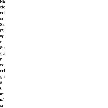
Na
cio
nal
en
Sa
nti
ag
o.
Se
gú
n
co
nsi
gn
a
E
m
ol
,
en