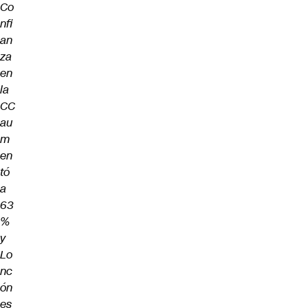
Co
nfi
an
za
en
la
CC
au
m
en
tó
a
63
%
y
Lo
nc
ón
es