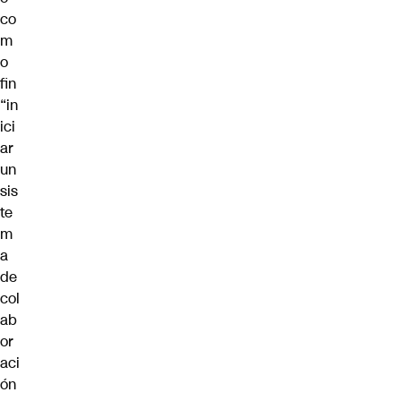
co
m
o
fin
“in
ici
ar
un
sis
te
m
a
de
col
ab
or
aci
ón