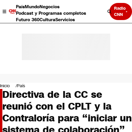
País
Mundo
Negocios
Radio
Podcast y Programas completos
CNN
Futuro 360
Cultura
Servicios
País
Mundo
Negocios
Inicio
País
Directiva de la CC se
Deportes
Programas completos
reunió con el CPLT y la
Cultura
Servicios
Contraloría para “iniciar un
Bits
CNN Data
sistema de colaboración”
CNN tiempo