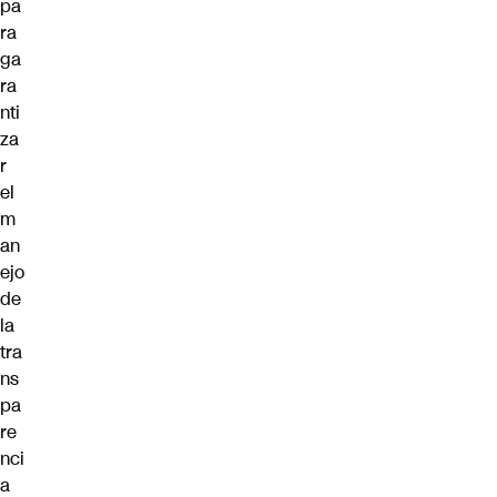
pa
ra
ga
ra
nti
za
r
el
m
an
ejo
de
la
tra
ns
pa
re
nci
a