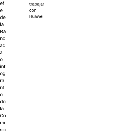
ef
trabajar
e
con
Huawei
de
la
Ba
nc
ad
a
e
int
eg
ra
nt
e
de
la
Co
mi
sió