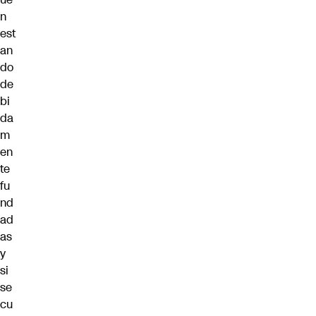
n
est
an
do
de
bi
da
m
en
te
fu
nd
ad
as
y
si
se
cu