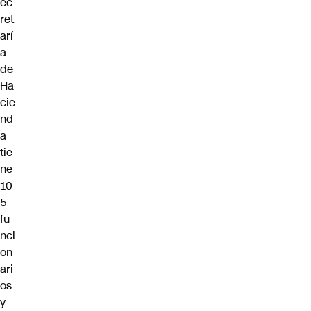
ec
ret
arí
a
de
Ha
cie
nd
a
tie
ne
10
5
fu
nci
on
ari
os
y