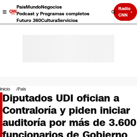
País
Mundo
Negocios
Radio
Podcast y Programas completos
CNN
Futuro 360
Cultura
Servicios
País
Mundo
Negocios
Inicio
País
Diputados UDI ofician a
Deportes
Programas completos
Contraloría y piden iniciar
Cultura
Servicios
auditoría por más de 3.600
Bits
CNN Data
funcionarios de Gobierno
CNN tiempo