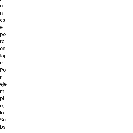
ra
n
es
e
po
rc
en
taj
e.
Po
r
eje
m
pl
o,
la
Su
bs