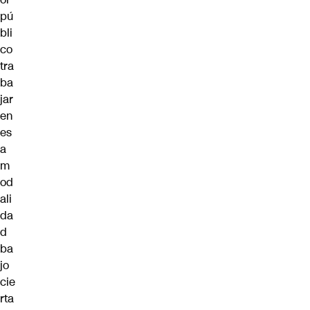
pú
bli
co
tra
ba
jar
en
es
a
m
od
ali
da
d
ba
jo
cie
rta