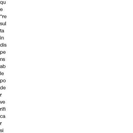
qu
e
“re
sul
ta
in
dis
pe
ns
ab
le
po
de
r
ve
rifi
ca
r
si