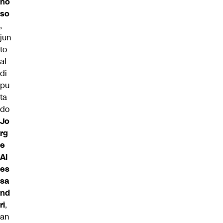
no
so
,
jun
to
al
di
pu
ta
do
Jo
rg
e
Al
es
sa
nd
ri
,
an