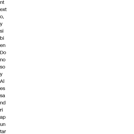
nt
ext
o,
y
si
bi
en
Do
no
so
y
Al
es
sa
nd
ri
ap
un
tar