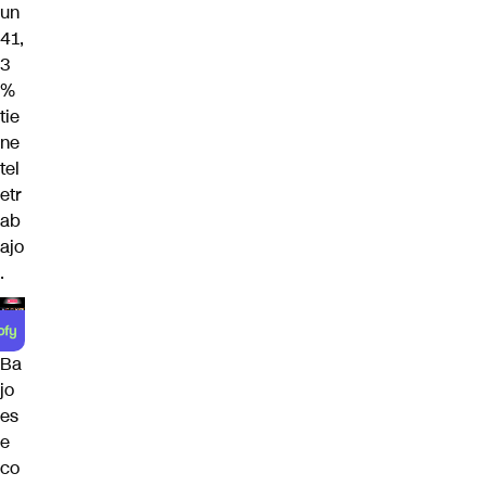
un
41,
3
%
tie
ne
tel
etr
ab
ajo
.
Ba
jo
es
e
co