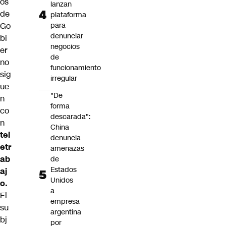
os
lanzan
de
plataforma
Go
para
denunciar
bi
negocios
er
de
no
funcionamiento
sig
irregular
ue
"De
n
forma
co
descarada":
n
China
tel
denuncia
etr
amenazas
ab
de
Estados
aj
Unidos
o.
a
El
empresa
su
argentina
bj
por