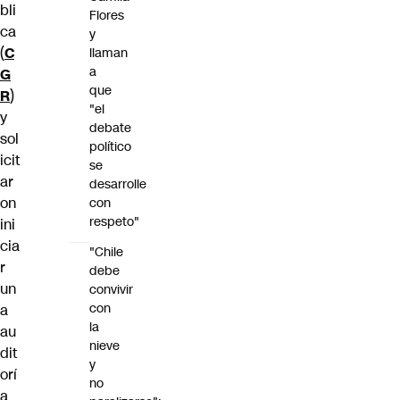
bli
Flores
ca
y
(
C
llaman
a
G
que
R
)
"el
y
debate
sol
político
icit
se
ar
desarrolle
on
con
respeto"
ini
cia
"Chile
r
debe
un
convivir
con
a
la
au
nieve
dit
y
orí
no
a