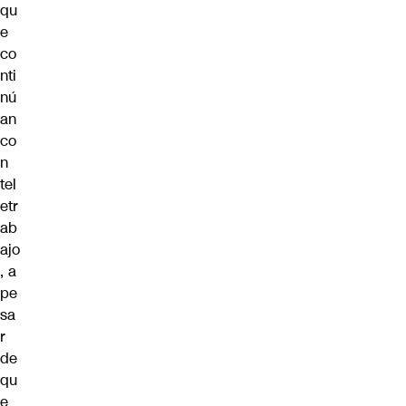
qu
e
co
nti
nú
an
co
n
tel
etr
ab
ajo
, a
pe
sa
r
de
qu
e