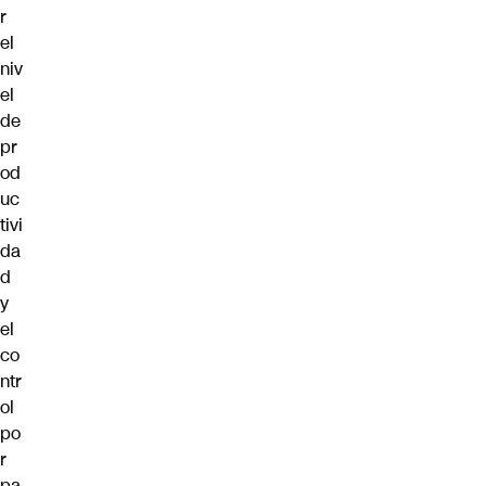
r
el
niv
el
de
pr
od
uc
tivi
da
d
y
el
co
ntr
ol
po
r
pa