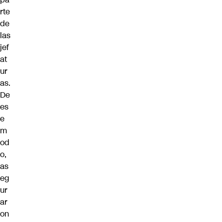
rte
de
las
jef
at
ur
as.
De
es
e
m
od
o,
as
eg
ur
ar
on