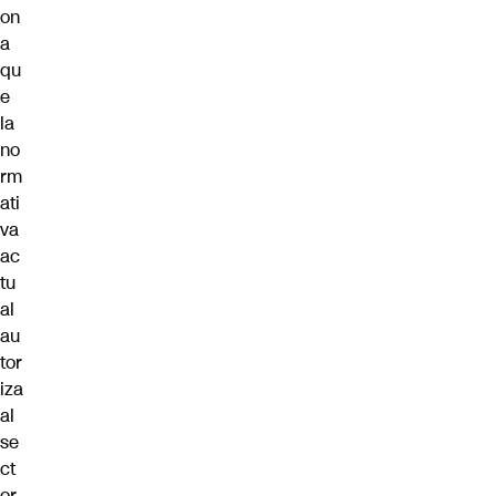
on
a
qu
e
la
no
rm
ati
va
ac
tu
al
au
tor
iza
al
se
ct
or