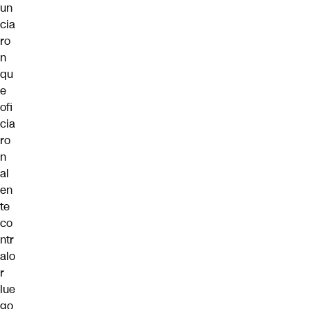
un
cia
ro
n
qu
e
ofi
cia
ro
n
al
en
te
co
ntr
alo
r
lue
go