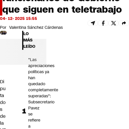
Futuro 360
que siguen en teletrabajo
Opinión
04- 12- 2025 15:55
Por
Valentina Sánchez Cárdenas
LO
MÁS
LEÍDO
"Las
apreciaciones
políticas ya
han
Di
quedado
pu
completamente
ta
superadas":
do
Subsecretario
Pavez
s
se
de
refiere
la
a