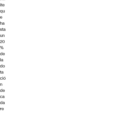
ite
qu
e
ha
sta
un
20
%
de
la
do
ta
ció
n
de
ca
da
re