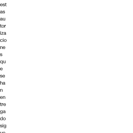
est
as
au
tor
iza
cio
ne
s
qu
e
se
ha
n
en
tre
ga
do
sig
ue