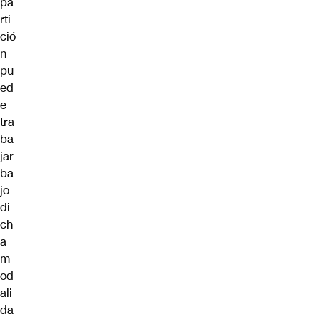
pa
rti
ció
n
pu
ed
e
tra
ba
jar
ba
jo
di
ch
a
m
od
ali
da