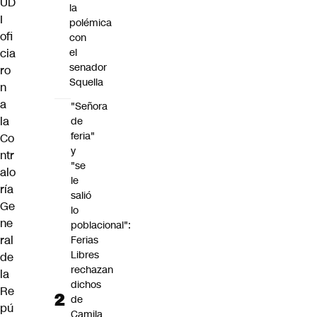
UD
la
I
polémica
ofi
con
cia
el
senador
ro
Squella
n
a
"Señora
la
de
feria"
Co
y
ntr
"se
alo
le
ría
salió
Ge
lo
ne
poblacional":
ral
Ferias
Libres
de
rechazan
la
dichos
Re
de
pú
Camila