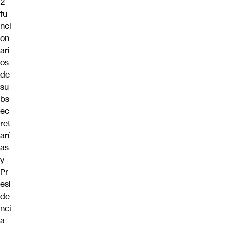
2
fu
nci
on
ari
os
de
su
bs
ec
ret
arí
as
y
Pr
esi
de
nci
a