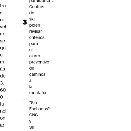
paralizarse":
tra
Centros
s
de
ski
re
piden
vel
revisar
ar
criterios
se
para
qu
el
e
cierre
m
preventivo
de
ás
caminos
de
a
3.
la
60
montaña
0
"Sin
fu
Fachadas":
nci
CNC
on
y
ari
SII