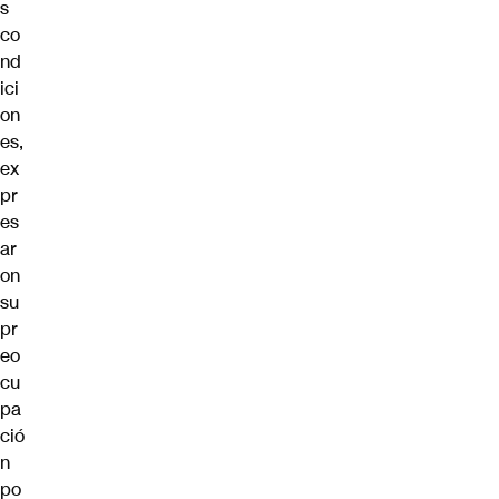
s
co
nd
ici
on
es,
ex
pr
es
ar
on
su
pr
eo
cu
pa
ció
n
po