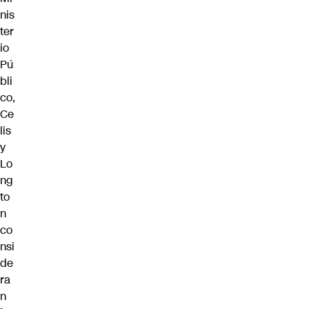
nis
ter
io
Pú
bli
co,
Ce
lis
y
Lo
ng
to
n
co
nsi
de
ra
n