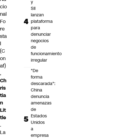
y
cio
SII
nal
lanzan
Fo
plataforma
para
re
denunciar
sta
negocios
l
de
(C
funcionamiento
on
irregular
af)
"De
,
forma
Ch
descarada":
ris
China
tia
denuncia
n
amenazas
de
Lit
Estados
tle
Unidos
.
a
La
empresa