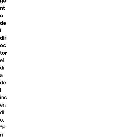
ge
nt
e
de
l
dir
ec
tor
el
dí
a
de
l
inc
en
di
o.
“P
ri