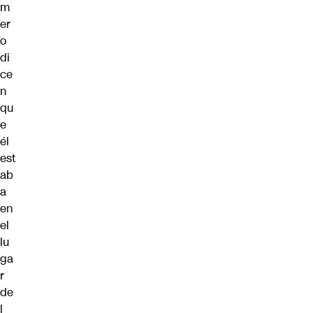
m
er
o
di
ce
n
qu
e
él
est
ab
a
en
el
lu
ga
r
de
l