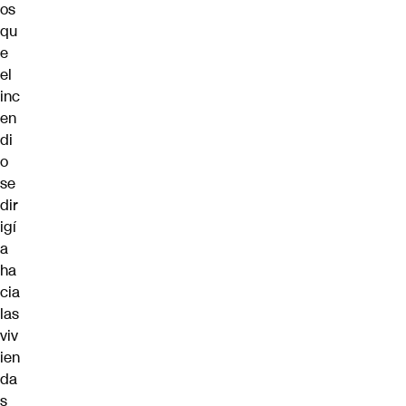
os
qu
e
el
inc
en
di
o
se
dir
igí
a
ha
cia
las
viv
ien
da
s