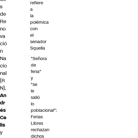
refiere
s
a
de
la
Re
polémica
no
con
el
va
senador
ció
Squella
n
Na
"Señora
de
cio
feria"
nal
y
(R
"se
N),
le
An
salió
dr
lo
és
poblacional":
Ferias
Ce
Libres
lis
rechazan
y
dichos