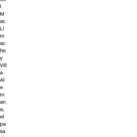
l
M
ar,
Li
m
ac
he
y
Vill
a
Al
e
m
an
a,
el
pa
sa