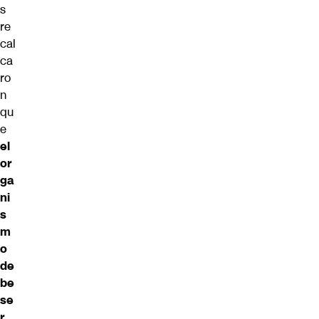
s
re
cal
ca
ro
n
qu
e
el
or
ga
ni
s
m
o
de
be
se
r