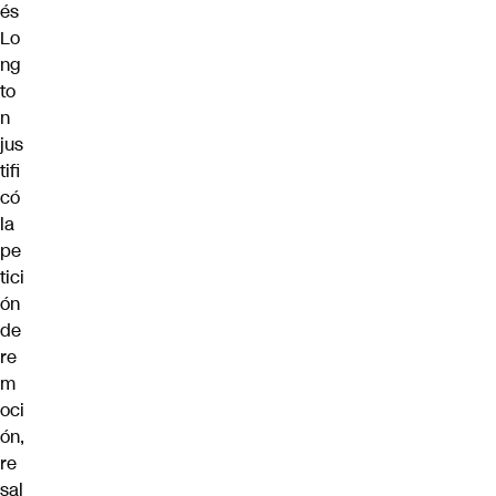
és
Lo
ng
to
n
jus
tifi
có
la
pe
tici
ón
de
re
m
oci
ón,
re
sal