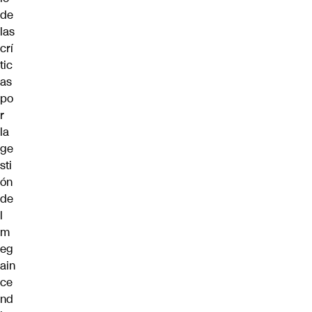
de
las
crí
tic
as
po
r
la
ge
sti
ón
de
l
m
eg
ain
ce
nd