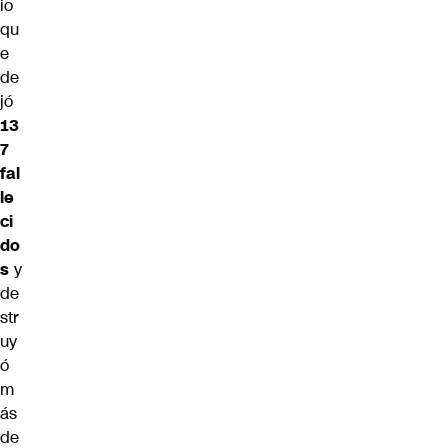
io
qu
e
de
jó
13
7
fal
le
ci
do
s
y
de
str
uy
ó
m
ás
de