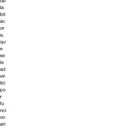
de
la
bit
ác
or
a,
qu
e
se
le
ad
vir
tió
po
r
fu
nci
on
ari