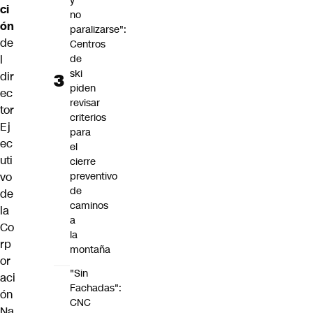
y
ci
no
ón
paralizarse":
de
Centros
de
l
ski
dir
piden
ec
revisar
tor
criterios
Ej
para
ec
el
uti
cierre
preventivo
vo
de
de
caminos
la
a
Co
la
rp
montaña
or
"Sin
aci
Fachadas":
ón
CNC
Na