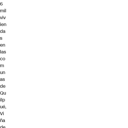
6
mil
viv
ien
da
s
en
las
co
m
un
as
de
Qu
ilp
ué,
Vi
ña
de