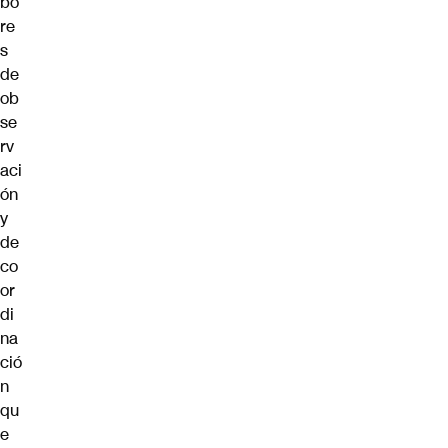
bo
re
s
de
ob
se
rv
aci
ón
y
de
co
or
di
na
ció
n
qu
e