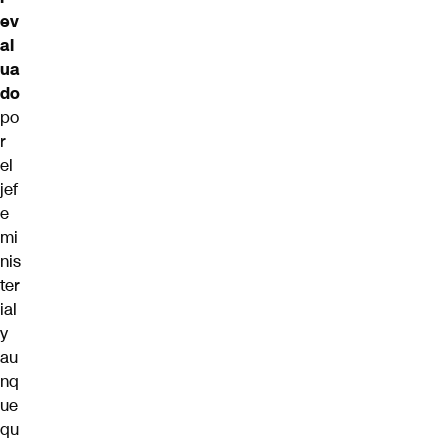
ev
al
ua
do
po
r
el
jef
e
mi
nis
ter
ial
y
au
nq
ue
qu