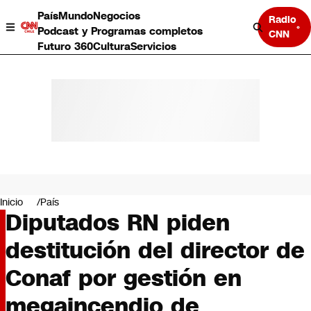
País
Mundo
Negocios
Radio
Podcast y Programas completos
CNN
Futuro 360
Cultura
Servicios
País
Mundo
Negocios
Inicio
País
Diputados RN piden
Deportes
Programas completos
destitución del director de
Cultura
Servicios
Conaf por gestión en
Bits
CNN Data
megaincendio de
CNN tiempo