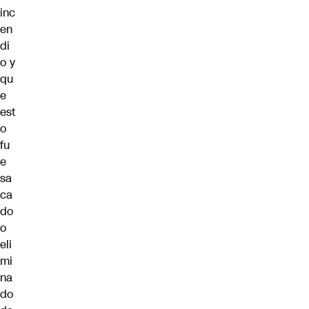
inc
en
di
o y
qu
e
est
o
fu
e
sa
ca
do
o
eli
mi
na
do