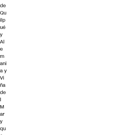
de
Qu
ilp
ué
y
Al
e
m
ani
a y
Vi
ña
de
l
M
ar
y
qu