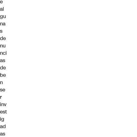
e
al
gu
na
s
de
nu
nci
as
de
be
n
se
r
inv
est
ig
ad
as