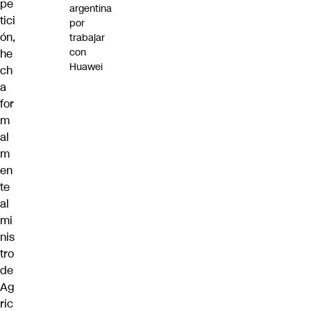
pe
argentina
tici
por
ón,
trabajar
con
he
Huawei
ch
a
for
m
al
m
en
te
al
mi
nis
tro
de
Ag
ric