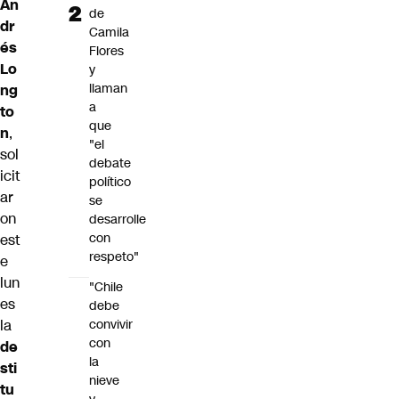
An
de
dr
Camila
és
Flores
Lo
y
llaman
ng
a
to
que
n
,
"el
sol
debate
icit
político
ar
se
on
desarrolle
con
est
respeto"
e
lun
"Chile
es
debe
convivir
la
con
de
la
sti
nieve
tu