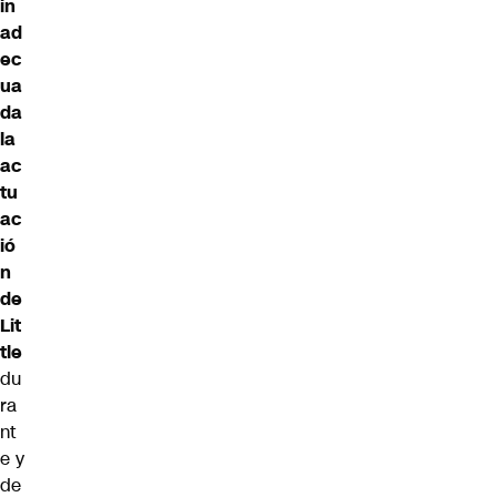
in
ad
ec
ua
da
la
ac
tu
ac
ió
n
de
Lit
tle
du
ra
nt
e y
de