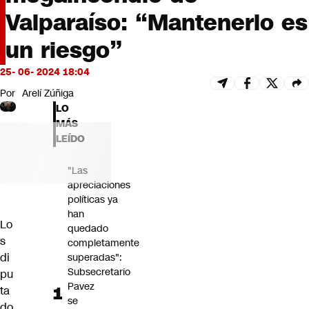
Futuro 360
Valparaíso: “Mantenerlo es
Opinión
un riesgo”
25- 06- 2024 18:04
Por
Arelí Zúñiga
LO
MÁS
LEÍDO
"Las
apreciaciones
políticas ya
han
Lo
quedado
s
completamente
di
superadas":
Subsecretario
pu
Pavez
ta
se
do