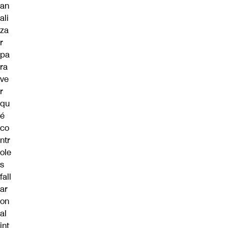
an
ali
za
r
pa
ra
ve
r
qu
é
co
ntr
ole
s
fall
ar
on
al
int