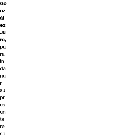
Go
nz
ál
ez
Ju
re,
pa
ra
in
da
ga
r
su
pr
es
un
ta
re
sp