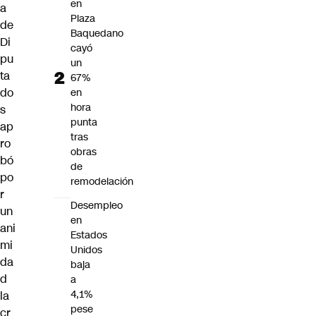
en
a
Plaza
de
Baquedano
Di
cayó
pu
un
ta
67%
do
en
hora
s
punta
ap
tras
ro
obras
bó
de
po
remodelación
r
Desempleo
un
en
ani
Estados
mi
Unidos
da
baja
d
a
4,1%
la
pese
cr