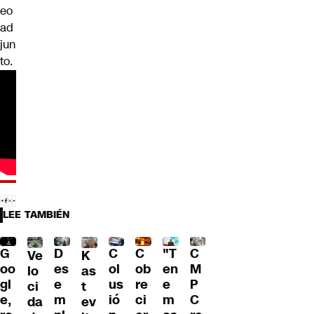
eo
ad
jun
to.
LEE TAMBIÉN
C
G
C
"T
D
C
Ve
K
ol
oo
ob
en
es
M
lo
as
us
gl
re
e
e
P
ci
t
ió
e,
ci
m
m
C
da
ev