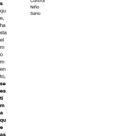
Control
s
Niño
qu
Sano
e,
ha
sta
el
m
o
m
en
to,
se
es
ti
m
a
qu
e
as