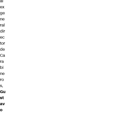
al
ex
ge
ne
ral
dir
ec
tor
de
Ca
ra
bi
ne
ro
s,
Gu
st
av
o