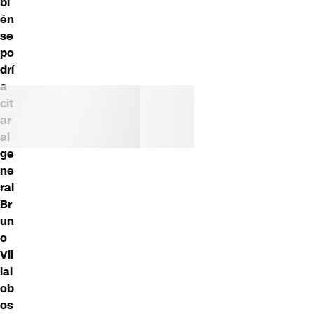
bi
én
se
po
drí
a
cit
ar
al
ge
ne
ral
Br
un
o
Vil
lal
ob
os