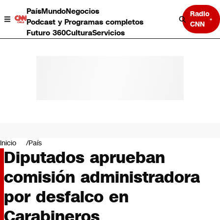
País
Mundo
Negocios
Radio
Podcast y Programas completos
CNN
Futuro 360
Cultura
Servicios
País
Mundo
Negocios
Inicio
País
Diputados aprueban
Deportes
Programas completos
comisión administradora
Cultura
Servicios
por desfalco en
Bits
CNN Data
Carabineros
CNN tiempo