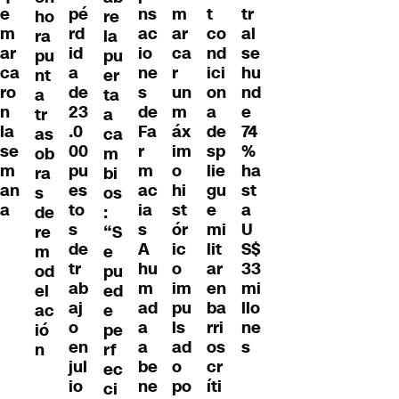
ns
e
m
t
pé
tr
ho
re
ac
m
ar
co
rd
al
ra
la
io
ar
ca
nd
id
se
pu
pu
ne
ca
r
ici
a
hu
nt
er
s
ro
un
on
de
nd
a
ta
de
n
m
a
23
e
tr
a
Fa
la
áx
de
.0
74
as
ca
r
se
im
sp
00
%
ob
m
m
m
o
lie
pu
ha
ra
bi
ac
an
hi
gu
es
st
s
os
ia
a
st
e
to
a
de
:
s
ór
mi
s
U
re
“S
A
ic
lit
de
S$
m
e
hu
o
ar
tr
33
od
pu
m
im
en
ab
mi
el
ed
ad
pu
ba
aj
llo
ac
e
a
ls
rri
o
ne
ió
pe
a
ad
os
en
s
n
rf
be
o
cr
jul
ec
ne
po
íti
io
ci