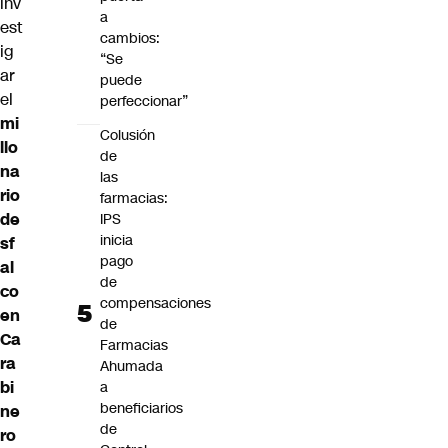
inv
a
est
cambios:
ig
“Se
ar
puede
el
perfeccionar”
mi
Colusión
llo
de
na
las
rio
farmacias:
de
IPS
inicia
sf
pago
al
de
co
compensaciones
en
de
Ca
Farmacias
ra
Ahumada
bi
a
beneficiarios
ne
de
ro