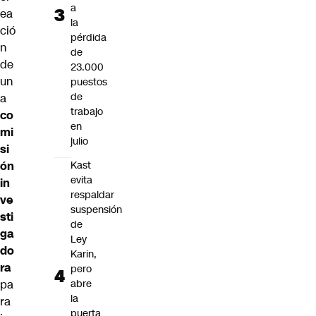
a
ea
la
ció
pérdida
n
de
de
23.000
un
puestos
de
a
trabajo
co
en
mi
julio
si
ón
Kast
evita
in
respaldar
ve
suspensión
sti
de
ga
Ley
do
Karin,
ra
pero
pa
abre
la
ra
puerta