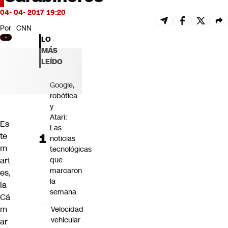
Futuro 360
04- 04- 2017 19:20
Opinión
Por
CNN
LO
MÁS
LEÍDO
Google,
robótica
y
Atari:
Es
Las
te
noticias
m
tecnológicas
art
que
marcaron
es,
la
la
semana
Cá
m
Velocidad
vehicular
ar