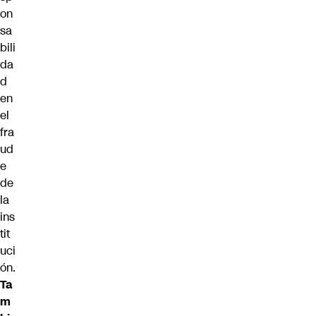
on
sa
bili
da
d
en
el
fra
ud
e
de
la
ins
tit
uci
ón.
Ta
m