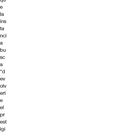
e
la
ins
ta
nci
a
bu
sc
a
“d
ev
olv
erl
e
el
pr
est
igi