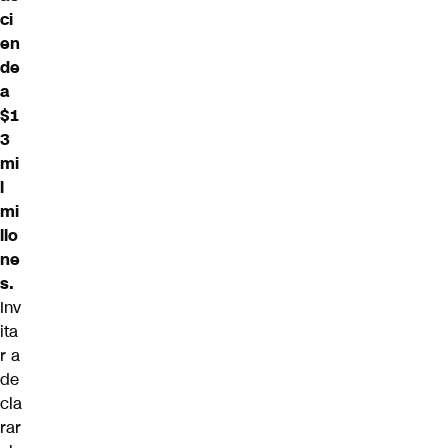
ci
en
de
a
$1
3
mi
l
mi
llo
ne
s.
Inv
ita
r a
de
cla
rar