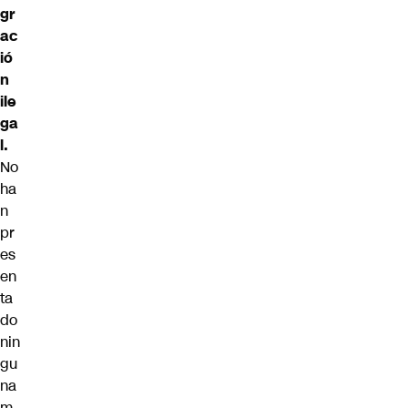
gr
ac
ió
n
ile
ga
l.
No
ha
n
pr
es
en
ta
do
nin
gu
na
m