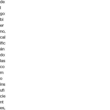
de
l
go
bi
er
no,
cal
ific
án
do
las
co
m
o
ins
ufi
cie
nt
es,