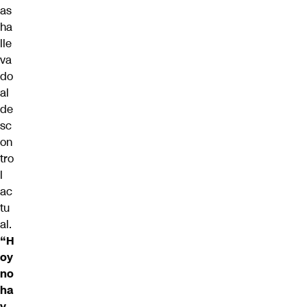
as
ha
lle
va
do
al
de
sc
on
tro
l
ac
tu
al.
“H
oy
no
ha
y