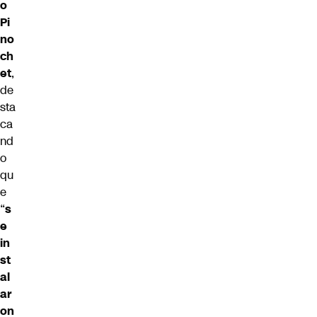
o
Pi
no
ch
et
,
de
sta
ca
nd
o
qu
e
“
s
e
in
st
al
ar
on