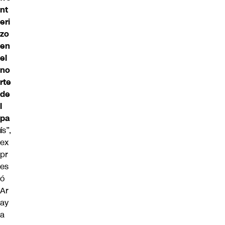
nt
eri
zo
en
el
no
rte
de
l
pa
í
s”,
ex
pr
es
ó
Ar
ay
a