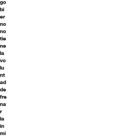
go
bi
er
no
no
tie
ne
la
vo
lu
nt
ad
de
fre
na
r
la
in
mi