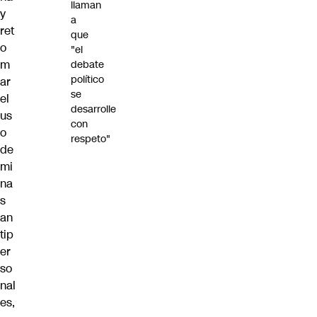
llaman
y
a
ret
que
o
"el
m
debate
político
ar
se
el
desarrolle
us
con
o
respeto"
de
mi
na
s
an
tip
er
so
nal
es,