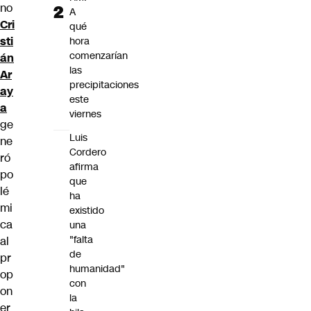
no
A
Cri
qué
sti
hora
comenzarían
án
las
Ar
precipitaciones
ay
este
a
viernes
ge
Luis
ne
Cordero
ró
afirma
po
que
lé
ha
mi
existido
ca
una
"falta
al
de
pr
humanidad"
op
con
on
la
er