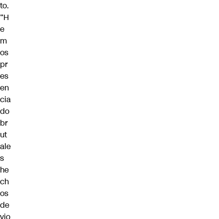
to.
“H
e
m
os
pr
es
en
cia
do
br
ut
ale
s
he
ch
os
de
vio