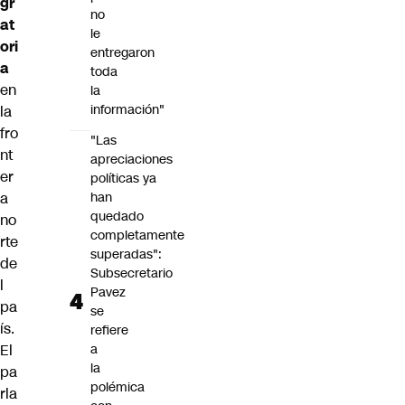
gr
no
at
le
ori
entregaron
a
toda
en
la
información"
la
fro
"Las
nt
apreciaciones
er
políticas ya
a
han
quedado
no
completamente
rte
superadas":
de
Subsecretario
l
Pavez
pa
se
ís.
refiere
El
a
la
pa
polémica
rla