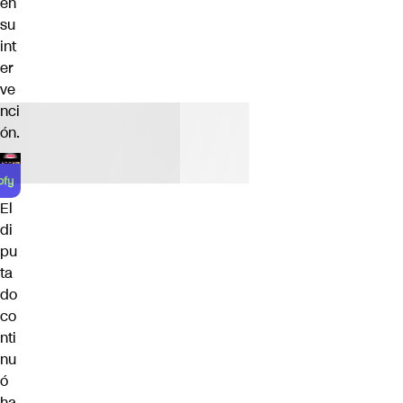
en
su
int
er
ve
nci
ón.
El
di
pu
ta
do
co
nti
nu
ó
ha