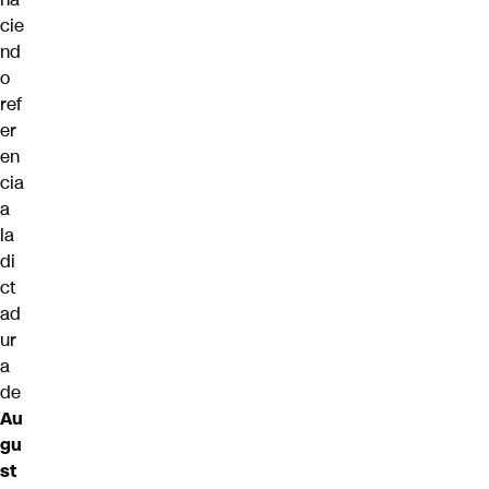
cie
nd
o
ref
er
en
cia
a
la
di
ct
ad
ur
a
de
Au
gu
st