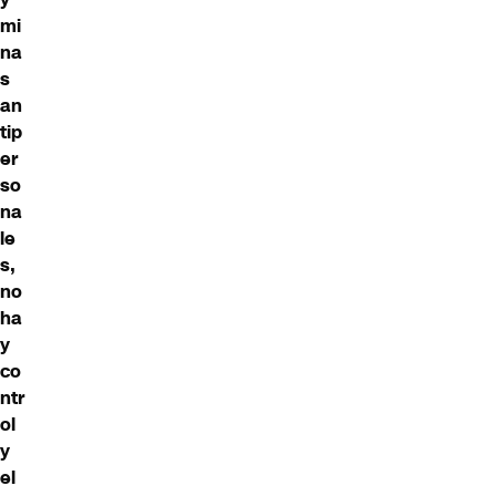
mi
na
s
an
tip
er
so
na
le
s,
no
ha
y
co
ntr
ol
y
el