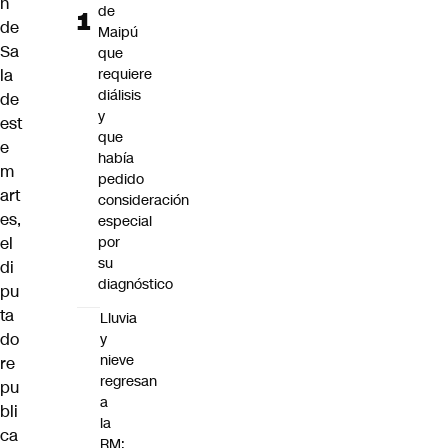
n
de
de
Maipú
Sa
que
la
requiere
diálisis
de
y
est
que
e
había
m
pedido
art
consideración
es,
especial
el
por
su
di
diagnóstico
pu
ta
Lluvia
do
y
nieve
re
regresan
pu
a
bli
la
ca
RM: