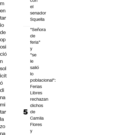
con
m
el
en
senador
tar
Squella
io
"Señora
de
de
op
feria"
osi
y
ció
"se
n
le
salió
sol
lo
icit
poblacional":
ó
Ferias
di
Libres
na
rechazan
mi
dichos
tar
de
Camila
la
Flores
zo
y
na