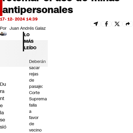
Futuro 360
antipersonales
Opinión
17- 12- 2024 14:39
Por
Juan Andrés Galaz
LO
MÁS
LEÍDO
Deberán
sacar
rejas
de
Du
pasaje:
ra
Corte
nt
Suprema
e
falla
a
la
favor
se
de
sió
vecino