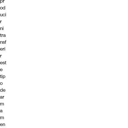
pr
od
uci
r
ni
tra
nsf
eri
r
est
e
tip
o
de
ar
m
a
m
en