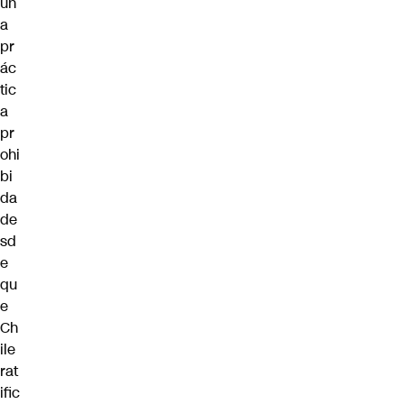
un
a
pr
ác
tic
a
pr
ohi
bi
da
de
sd
e
qu
e
Ch
ile
rat
ific