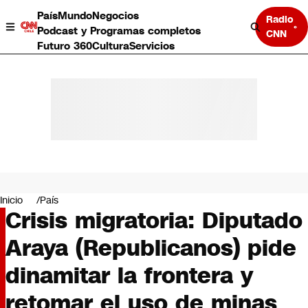
País
Mundo
Negocios
Radio
Podcast y Programas completos
CNN
Futuro 360
Cultura
Servicios
País
Mundo
Negocios
Inicio
País
Crisis migratoria: Diputado
Deportes
Programas completos
Araya (Republicanos) pide
Cultura
Servicios
dinamitar la frontera y
Bits
CNN Data
retomar el uso de minas
CNN tiempo