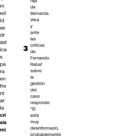
hija
m
de
ed
Bernarda
Vera
id
y
as
ante
dr
las
ást
críticas
ica
de
s
Fernando
pa
Rabat
sobre
ra
la
en
gestión
fre
del
nt
caso
ar
responde:
la
"Él
cri
está
muy
sis
desinformado,
mi
probablemente