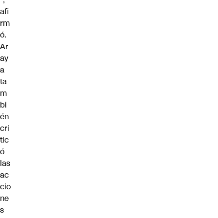
afi
rm
ó.
Ar
ay
a
ta
m
bi
én
cri
tic
ó
las
ac
cio
ne
s