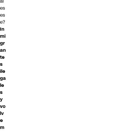
ál
es
es
e?
In
mi
gr
an
te
s
ile
ga
le
s
y
vo
lv
e
m