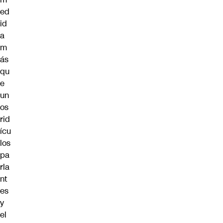
ed
id
a
m
ás
qu
e
un
os
rid
ícu
los
pa
rla
nt
es
y
el