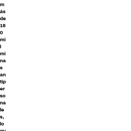
m
ás
de
18
0
mi
l
mi
na
s
an
tip
er
so
na
le
s,
lo
qu