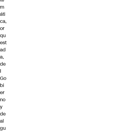
m
áti
ca,
or
qu
est
ad
a,
de
l
Go
bi
er
no
y
de
al
gu