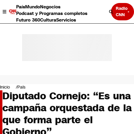
País
Mundo
Negocios
Radio
Podcast y Programas completos
CNN
Futuro 360
Cultura
Servicios
País
Mundo
Negocios
Inicio
País
Diputado Cornejo: “Es una
Deportes
Programas completos
campaña orquestada de la
Cultura
Servicios
que forma parte el
Bits
CNN Data
Gobierno”
CNN tiempo