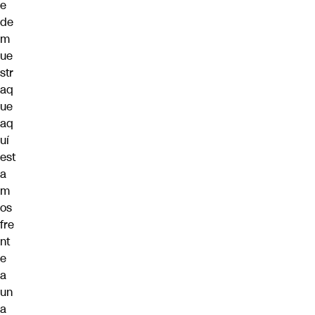
e
de
m
ue
str
aq
ue
aq
uí
est
a
m
os
fre
nt
e
a
un
a