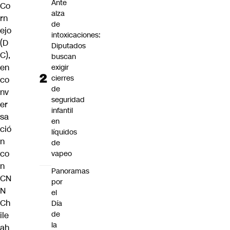
Ante
Co
alza
rn
de
ejo
intoxicaciones:
(D
Diputados
C),
buscan
en
exigir
cierres
co
de
nv
seguridad
er
infantil
sa
en
ció
líquidos
n
de
co
vapeo
n
Panoramas
CN
por
N
el
Ch
Día
de
ile
la
ah