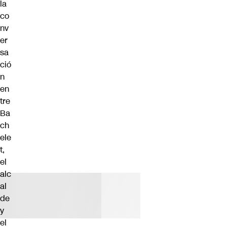
la
co
nv
er
sa
ció
n
en
tre
Ba
ch
ele
t,
el
alc
al
de
y
el