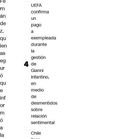
Fe
UEFA
rn
confirma
án
un
de
pago
z,
a
qu
exempleada
durante
ien
la
as
gestión
eg
de
ur
Gianni
ó
Infantino,
qu
en
e
medio
de
inf
desmentidos
or
sobre
m
relación
ó
sentimental
a
Chile
la