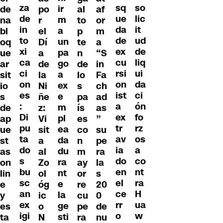
za
so
sq
ir
de
po
al
af
de
lic
ue
m
na
r
to
or
in
it
da
a
bl
el
p
m
to
ud
de
un
oq
Dí
te
a
xi
de
ex
pa
ue
a
n
“S
ca
liq
cu
go
ar
de
de
in
ci
ui
rsi
a
sit
la
lo
Fa
on
da
on
ex
io
Ni
s
ch
es
ci
ist
e
s
ñe
pa
ad
:
ón
a
m
de
z:
ís
as
Di
fo
ex
pl
ap
Vi
es
”
pu
rz
tr
ea
ue
sit
co
su
ta
os
av
da
st
a
n
pe
do
a
ia
du
as
al
m
ra
s
co
do
ra
on
Zo
ay
la
bu
nt
en
nt
lin
ol
or
s
sc
ra
el
e
e
óg
re
20
an
H
ce
la
y
ic
cu
0
ex
ua
rr
ge
es
o
pe
de
igi
w
o
sti
ta
N
ra
nu