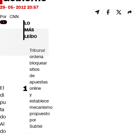
Futuro 360
29- 05- 2012 20:57
Opinión
Por
CNN
LO
MÁS
LEÍDO
Tribunal
ordena
bloquear
sitios
de
apuestas
El
online
di
y
establece
pu
mecanismo
ta
propuesto
do
por
Al
Subtel
do