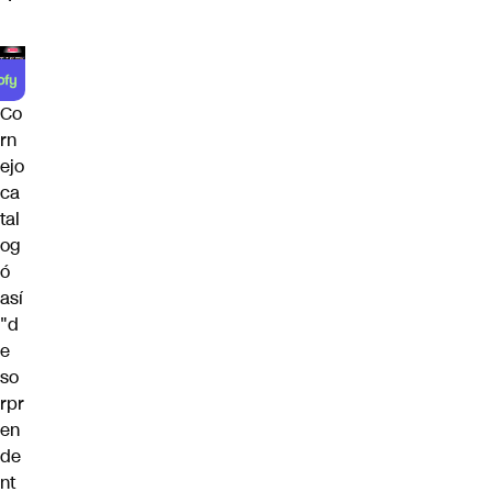
Co
rn
ejo
ca
tal
og
ó
así
"d
e
so
rpr
en
de
nt