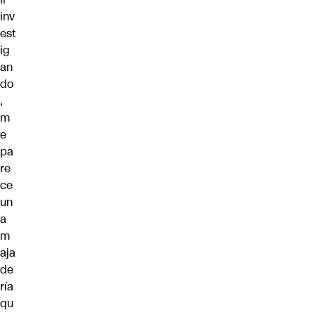
inv
est
ig
an
do
,
m
e
pa
re
ce
un
a
m
aja
de
ría
qu