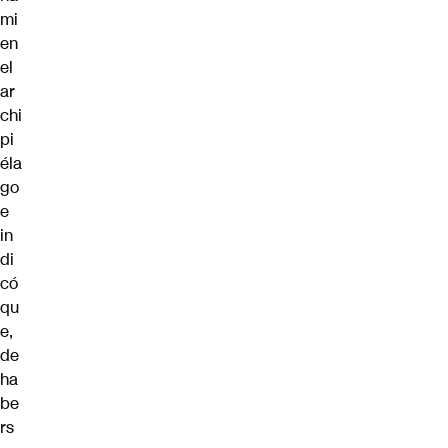
mi
en
el
ar
chi
pi
éla
go
e
in
di
có
qu
e,
de
ha
be
rs