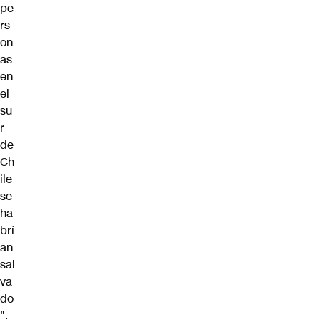
pe
rs
on
as
en
el
su
r
de
Ch
ile
se
ha
brí
an
sal
va
do
".