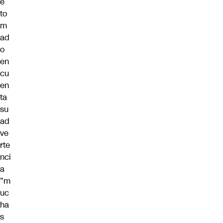
e
to
m
ad
o
en
cu
en
ta
su
ad
ve
rte
nci
a
"m
uc
ha
s