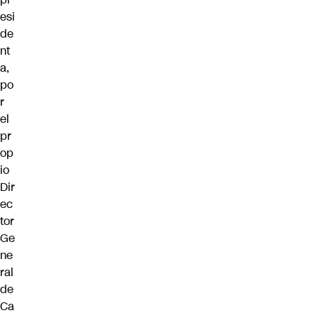
esi
de
nt
a,
po
r
el
pr
op
io
Dir
ec
tor
Ge
ne
ral
de
Ca