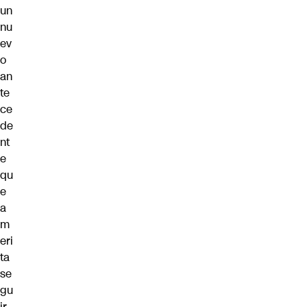
un
nu
ev
o
an
te
ce
de
nt
e
qu
e
a
m
eri
ta
se
gu
ir