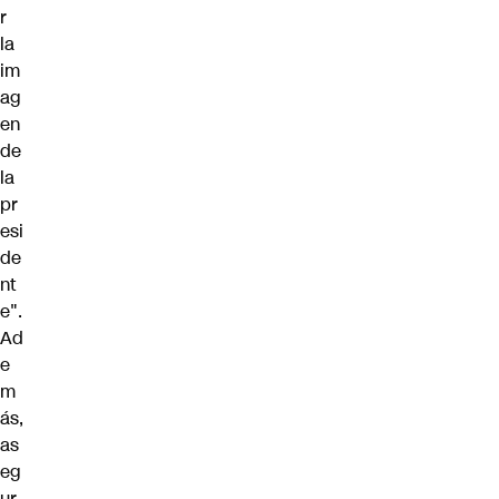
r
la
im
ag
en
de
la
pr
esi
de
nt
e".
Ad
e
m
ás,
as
eg
ur