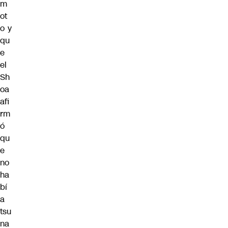
m
ot
o y
qu
e
el
Sh
oa
afi
rm
ó
qu
e
no
ha
bí
a
tsu
na