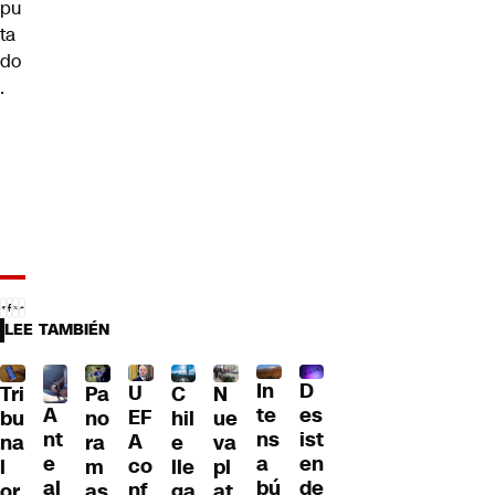
pu
ta
do
.
LEE TAMBIÉN
D
In
U
Tri
Pa
C
N
A
es
te
EF
bu
no
hil
ue
nt
ist
ns
A
na
ra
e
va
e
en
a
co
l
m
lle
pl
al
de
bú
nf
or
as
ga
at