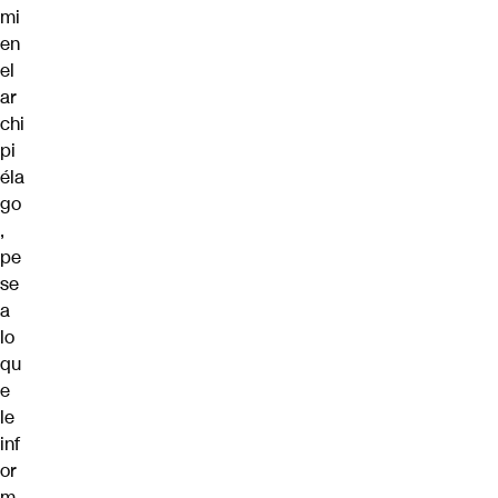
mi
en
el
ar
chi
pi
éla
go
,
pe
se
a
lo
qu
e
le
inf
or
m