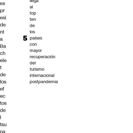
llega
ex
al
pr
top
esi
ten
de
de
nt
los
países
a
con
Ba
mayor
ch
recuperación
ele
del
t
turismo
de
internacional
los
postpandemia
ef
ec
tos
de
l
tsu
na