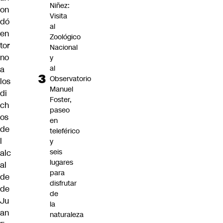
Niñez:
on
Visita
dó
al
en
Zoológico
tor
Nacional
no
y
al
a
Observatorio
los
Manuel
di
Foster,
ch
paseo
os
en
de
teleférico
l
y
seis
alc
lugares
al
para
de
disfrutar
de
de
Ju
la
an
naturaleza