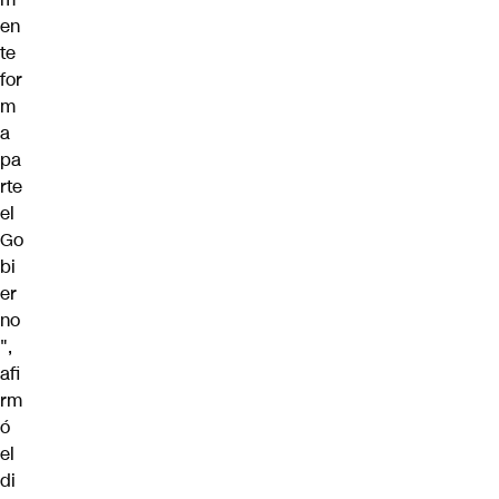
en
te
for
m
a
pa
rte
el
Go
bi
er
no
",
afi
rm
ó
el
di