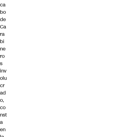
ca
bo
de
Ca
ra
bi
ne
ro
s
inv
olu
cr
ad
o,
co
nst
a
en
la