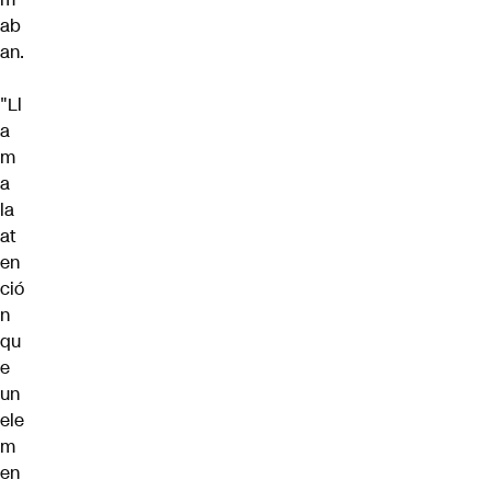
ab
an.
"Ll
a
m
a
la
at
en
ció
n
qu
e
un
ele
m
en