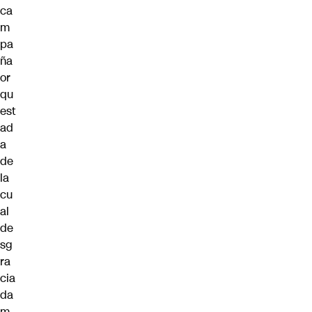
ca
m
pa
ña
or
qu
est
ad
a
de
la
cu
al
de
sg
ra
cia
da
m