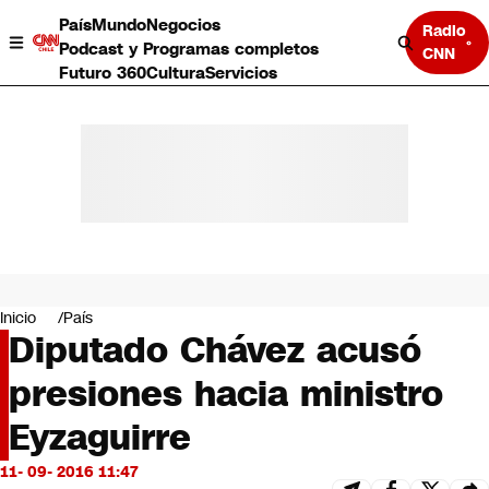
País
Mundo
Negocios
Radio
Podcast y Programas completos
CNN
Futuro 360
Cultura
Servicios
País
Mundo
Negocios
Inicio
País
Diputado Chávez acusó
Deportes
Programas completos
presiones hacia ministro
Cultura
Servicios
Eyzaguirre
Bits
CNN Data
11- 09- 2016 11:47
CNN tiempo