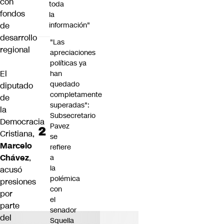
con
toda
fondos
la
de
información"
desarrollo
"Las
regional
apreciaciones
políticas ya
El
han
quedado
diputado
completamente
de
superadas":
la
Subsecretario
Democracia
Pavez
Cristiana,
se
Marcelo
refiere
Chávez
,
a
la
acusó
polémica
presiones
con
por
el
parte
senador
del
Squella