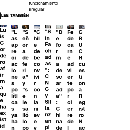
funcionamiento
irregular
LEE TAMBIÉN
Lu
"S
"L
"S
"C
"D
Fe
C
is
in
as
eñ
hil
e
de
R
C
Fa
ap
or
e
fo
ca
U
or
ch
re
a
de
r
rn
C
de
ad
ci
de
be
m
e
H
ro
as
ac
fe
co
a
ad
cu
af
":
io
ri
nv
de
vi
es
ir
C
ne
a"
ivi
sc
er
ti
m
N
s
y
r
ar
te
on
a
C
po
"s
co
ad
po
a
qu
y
líti
e
n
a"
r
R
e
SII
ca
le
la
:
ci
eg
ha
la
s
sa
ni
C
er
ist
ex
nz
ya
lió
ev
hi
re
ro
ist
an
ha
lo
e
na
de
N
id
pl
n
po
y
de
l
ac