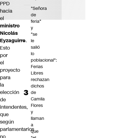
PPD
"Señora
hacia
de
el
feria"
ministro
y
Nicolás
"se
Eyzaguirre
.
le
salió
Esto
lo
por
poblacional":
el
Ferias
proyecto
Libres
para
rechazan
la
dichos
elección
de
Camila
de
Flores
intendentes,
y
que
llaman
según
a
parlamentarios
que
no
"el