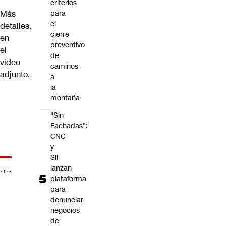
criterios
Más
para
el
detalles,
cierre
en
preventivo
el
de
video
caminos
adjunto.
a
la
montaña
"Sin
Fachadas":
CNC
y
SII
lanzan
plataforma
para
denunciar
negocios
de