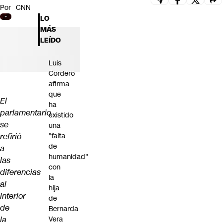
Por
CNN
Futuro 360
LO
Opinión
MÁS
LEÍDO
Luis
Cordero
afirma
que
El
ha
parlamentario
existido
se
una
refirió
"falta
de
a
humanidad"
las
con
diferencias
la
al
hija
interior
de
de
Bernarda
la
Vera