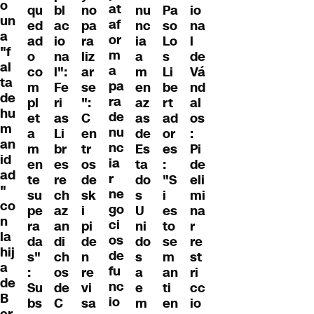
o
at
qu
bl
no
nu
Pa
io
un
af
ed
ac
pa
nc
so
na
a
or
ad
io
ra
ia
Lo
l
"f
m
o
na
liz
a
s
de
al
a
co
l":
ar
m
Li
Vá
ta
pa
m
Fe
se
en
be
nd
de
ra
pl
ri
":
az
rt
al
hu
de
et
as
C
as
ad
os
m
nu
a
Li
en
de
or
:
an
nc
m
br
tr
Es
es
Pi
id
ia
en
es
os
ta
:
de
ad
r
te
re
de
do
"S
eli
"
ne
su
ch
sk
s
i
mi
co
go
pe
az
i
U
es
na
n
ci
ra
an
pi
ni
to
r
la
os
da
di
de
do
se
re
hij
de
s"
ch
n
s
m
st
a
fu
:
os
re
a
an
ri
de
nc
Su
de
vi
e
ti
cc
B
io
bs
C
sa
m
en
io