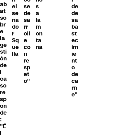
ab
el
se
s
de
at
se
de
a
de
so
na
sa
la
sa
br
do
rr
m
ba
e
r
oll
on
st
la
Sq
e
ta
ec
ge
ue
co
ña
im
sti
lla
n
ie
ón
re
nt
de
sp
o
l
et
de
ca
o"
ca
so
rn
re
e"
sp
on
de
:
"É
l