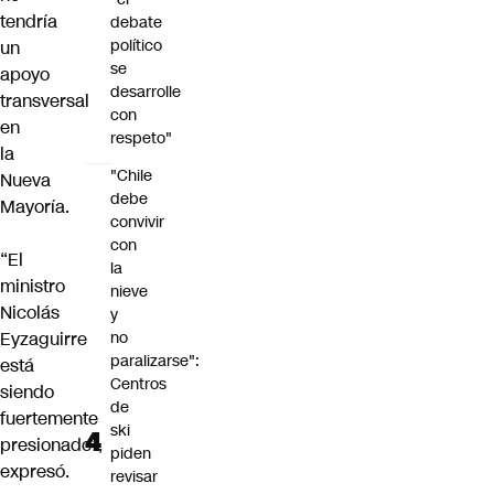
tendría
debate
político
un
se
apoyo
desarrolle
transversal
con
en
respeto"
la
"Chile
Nueva
debe
Mayoría.
convivir
con
“El
la
ministro
nieve
Nicolás
y
Eyzaguirre
no
paralizarse":
está
Centros
siendo
de
fuertemente
ski
presionado”,
piden
expresó.
revisar