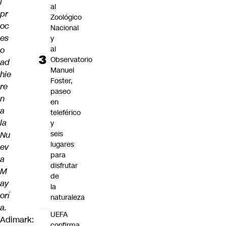
l
al
pr
Zoológico
oc
Nacional
es
y
al
o
Observatorio
ad
Manuel
hie
Foster,
re
paseo
n
en
a
teleférico
la
y
seis
Nu
lugares
ev
para
a
disfrutar
M
de
ay
la
orí
naturaleza
a.
UEFA
Adimark:
confirma