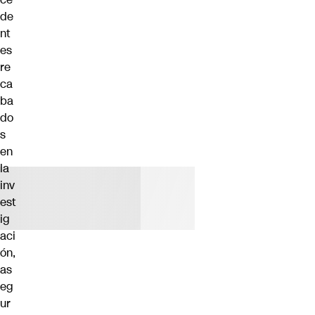
de
nt
es
re
ca
ba
do
s
en
la
inv
est
ig
aci
ón,
as
eg
ur