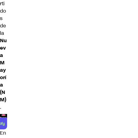
rti
do
s
de
la
Nu
ev
a
M
ay
orí
a
(N
M)
.
En