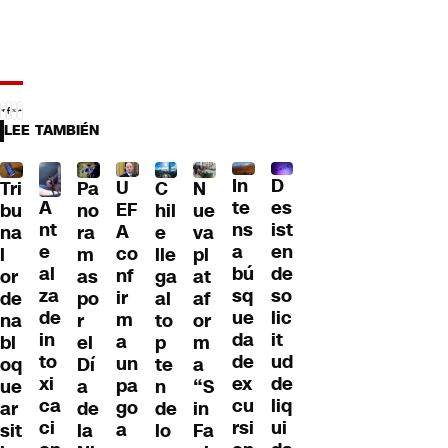
LEE TAMBIÉN
D
In
U
Tri
Pa
C
N
A
es
te
EF
bu
no
hil
ue
nt
ist
ns
A
na
ra
e
va
e
en
a
co
l
m
lle
pl
al
de
bú
nf
or
as
ga
at
za
so
sq
ir
de
po
al
af
de
lic
ue
m
na
r
to
or
in
it
da
a
bl
el
p
m
to
ud
de
un
oq
Dí
te
a
xi
de
ex
pa
ue
a
n
“S
ca
liq
cu
go
ar
de
de
in
ci
ui
rsi
a
sit
la
lo
Fa