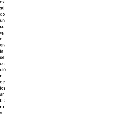
exi
sti
do
un
se
sg
o
en
la
sel
ec
ció
n
de
los
ár
bit
ro
s