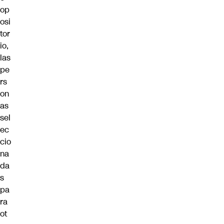
op
osi
tor
io,
las
pe
rs
on
as
sel
ec
cio
na
da
s
pa
ra
ot