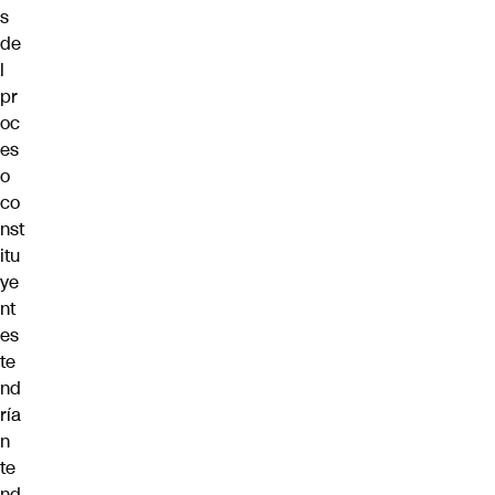
s
de
l
pr
oc
es
o
co
nst
itu
ye
nt
es
te
nd
ría
n
te
nd