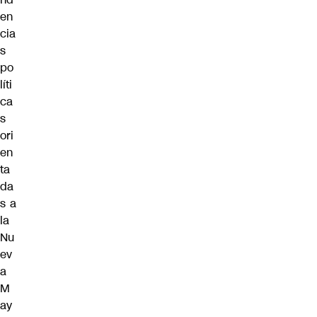
en
cia
s
po
líti
ca
s
ori
en
ta
da
s a
la
Nu
ev
a
M
ay