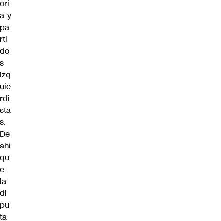
orí
a y
pa
rti
do
s
izq
uie
rdi
sta
s.
De
ahí
qu
e
la
di
pu
ta