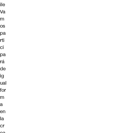
ile
Va
m
os
pa
rti
ci
pa
rá
de
ig
ual
for
m
a
en
la
cr
ea