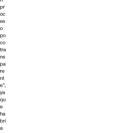
pr
oc
es
o
po
co
tra
ns
pa
re
nt
e”,
ya
qu
e
ha
brí
a