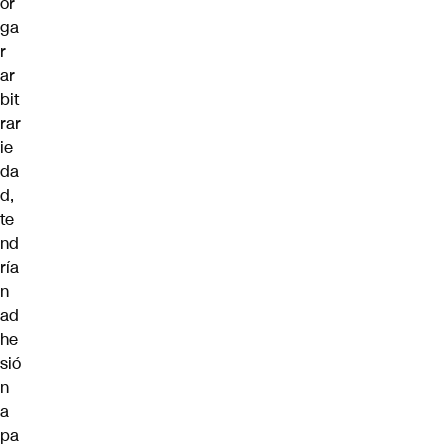
or
ga
r
ar
bit
rar
ie
da
d,
te
nd
ría
n
ad
he
sió
n
a
pa