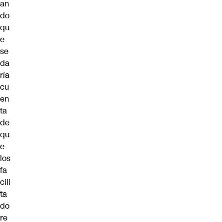
an
do
qu
e
se
da
ría
cu
en
ta
de
qu
e
los
fa
cili
ta
do
re