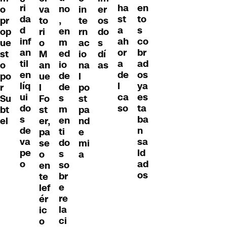
ri
en
ha
no
o
va
in
er
da
to
st
,
pr
to
te
os
d
s
a
en
op
ri
rn
do
inf
co
ah
m
ue
o
ac
s
an
br
or
ed
st
M
io
dí
til
ad
a
io
o
an
na
as
en
os
de
de
po
ue
l
líq
ya
l
de
r
l
po
ui
es
ca
s
Su
Fo
st
do
ta
so
m
bt
st
pa
s
ba
en
el
er,
nd
de
n
ti
pa
e
va
sa
do
se
mi
pe
ld
s
o
a
o
ad
so
en
os
br
te
e
lef
re
ér
la
ic
ci
o