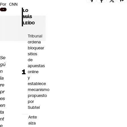
Por
CNN
Futuro 360
LO
Opinión
MÁS
LEÍDO
Tribunal
ordena
bloquear
sitios
Se
de
gú
apuestas
n
online
la
y
establece
re
mecanismo
pr
propuesto
es
por
en
Subtel
ta
Ante
nt
alza
e