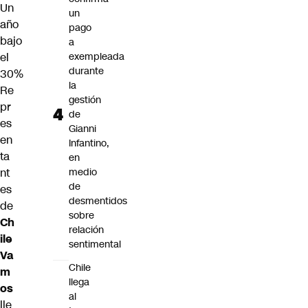
Un
un
año
pago
bajo
a
el
exempleada
durante
30%
la
Re
gestión
pr
de
es
Gianni
en
Infantino,
ta
en
nt
medio
de
es
desmentidos
de
sobre
Ch
relación
ile
sentimental
Va
Chile
m
llega
os
al
lle