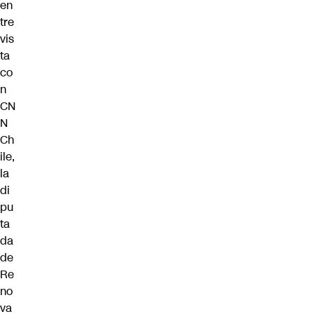
en
tre
vis
ta
co
n
CN
N
Ch
ile,
la
di
pu
ta
da
de
Re
no
va