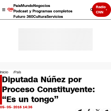
País
Mundo
Negocios
Radio
Podcast y Programas completos
CNN
Futuro 360
Cultura
Servicios
País
Mundo
Negocios
Inicio
País
Diputada Núñez por
Deportes
Programas completos
Proceso Constituyente:
Cultura
Servicios
“Es un tongo”
Bits
CNN Data
05- 05- 2016 14:36
CNN tiempo