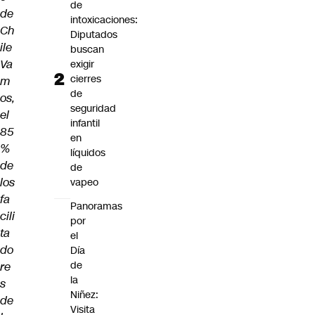
de
de
intoxicaciones:
Ch
Diputados
ile
buscan
Va
exigir
cierres
m
de
os,
seguridad
el
infantil
85
en
%
líquidos
de
de
los
vapeo
fa
Panoramas
cili
por
ta
el
do
Día
de
re
la
s
Niñez:
de
Visita