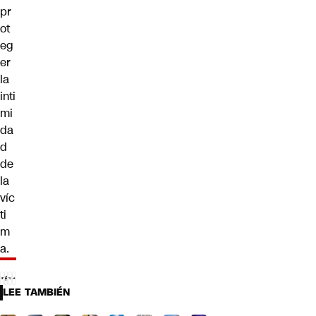
pr
ot
eg
er
la
inti
mi
da
d
de
la
víc
ti
m
a.
LEE TAMBIÉN