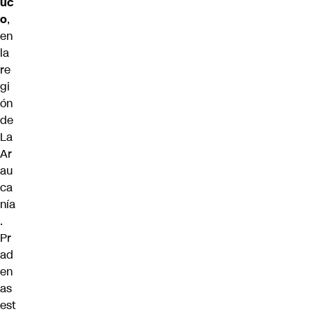
uc
o
,
en
la
re
gi
ón
de
La
Ar
au
ca
nía
.
Pr
ad
en
as
est