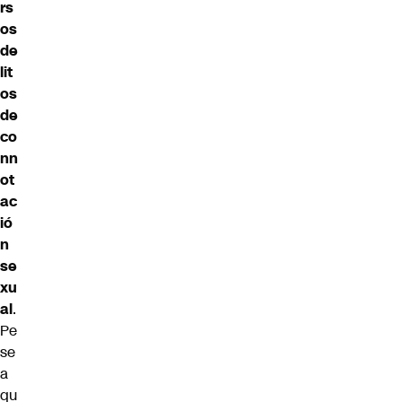
rs
os
de
lit
os
de
co
nn
ot
ac
ió
n
se
xu
al
.
Pe
se
a
qu