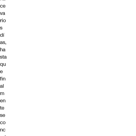
ce
va
rio
s
dí
as,
ha
sta
qu
e
fin
al
m
en
te
se
co
nc