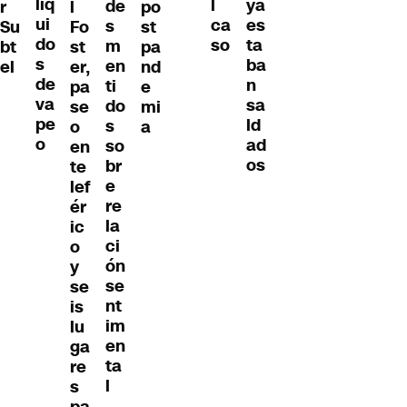
líq
ya
l
de
r
l
po
ui
es
ca
s
Su
Fo
st
do
ta
so
m
bt
st
pa
s
ba
en
el
er,
nd
de
n
ti
pa
e
va
sa
do
se
mi
pe
ld
s
o
a
o
ad
so
en
os
br
te
e
lef
re
ér
la
ic
ci
o
ón
y
se
se
nt
is
im
lu
en
ga
ta
re
l
s
pa