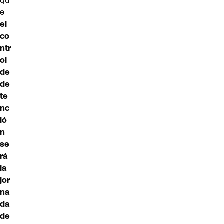
qu
e
el
co
ntr
ol
de
de
te
nc
ió
n
se
rá
la
jor
na
da
de