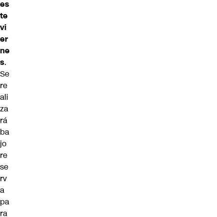
es
te
vi
er
ne
s
.
Se
re
ali
za
rá
ba
jo
re
se
rv
a
pa
ra