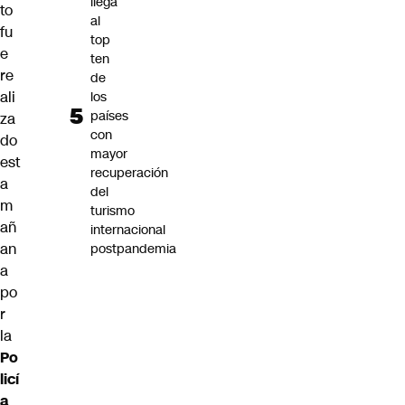
llega
to
al
fu
top
e
ten
re
de
ali
los
países
za
con
do
mayor
est
recuperación
a
del
m
turismo
añ
internacional
an
postpandemia
a
po
r
la
Po
licí
a