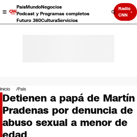
País
Mundo
Negocios
Radio
Podcast y Programas completos
CNN
Futuro 360
Cultura
Servicios
País
Mundo
Negocios
Inicio
País
Detienen a papá de Martín
Deportes
Programas completos
Pradenas por denuncia de
Cultura
Servicios
abuso sexual a menor de
Bits
CNN Data
edad
CNN tiempo