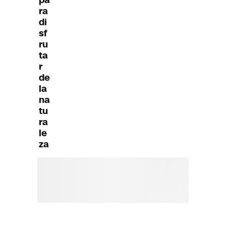
ra
di
sf
ru
ta
r
de
la
na
tu
ra
le
za