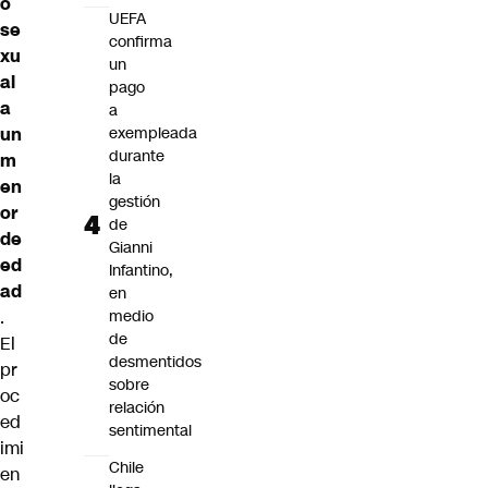
o
UEFA
se
confirma
xu
un
al
pago
a
a
exempleada
un
durante
m
la
en
gestión
or
de
de
Gianni
ed
Infantino,
ad
en
medio
.
de
El
desmentidos
pr
sobre
oc
relación
ed
sentimental
imi
Chile
en