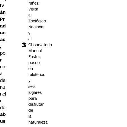
Niñez:
Iv
Visita
án
al
Pr
Zoológico
ad
Nacional
en
y
al
as
Observatorio
,
Manuel
po
Foster,
r
paseo
un
en
a
teleférico
de
y
seis
nu
lugares
nci
para
a
disfrutar
de
de
ab
la
us
naturaleza