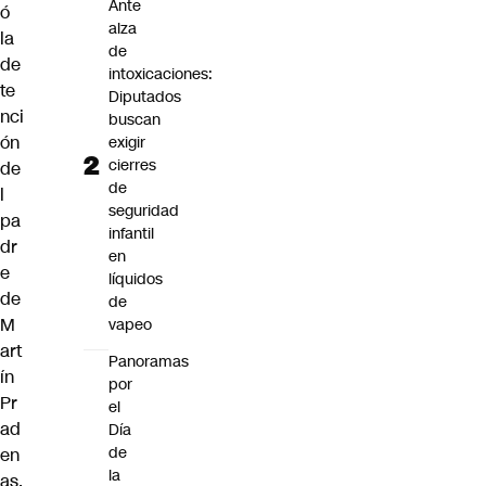
Ante
ó
alza
la
de
de
intoxicaciones:
te
Diputados
nci
buscan
ón
exigir
cierres
de
de
l
seguridad
pa
infantil
dr
en
e
líquidos
de
de
M
vapeo
art
Panoramas
ín
por
Pr
el
ad
Día
de
en
la
as,