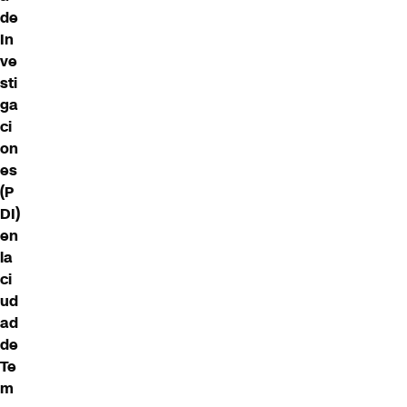
de
In
ve
sti
ga
ci
on
es
(
P
DI
)
en
la
ci
ud
ad
de
Te
m