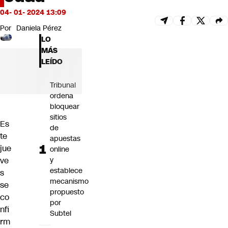
Futuro 360
04- 01- 2024 13:09
Opinión
Por
Daniela Pérez
LO
MÁS
LEÍDO
Tribunal
ordena
bloquear
sitios
Es
de
te
apuestas
jue
online
y
ve
establece
s
mecanismo
se
propuesto
co
por
nfi
Subtel
rm