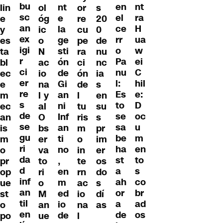
bu
nt
en
nt
lin
ol
or
s
sc
ra
el
e
e
óg
re
20
an
H
ce
la
y
ic
cu
0
ex
ua
rr
ge
es
o
pe
de
igi
w
o
sti
ta
N
ra
nu
r
ei
Pa
ón
bl
ac
ci
nc
ci
C
nu
de
ec
io
ón
ia
er
hil
l:
Gi
e
na
de
s
re
e:
Es
an
m
l y
l
en
s
D
to
ni
ec
al
tu
su
de
oc
se
Inf
an
O
ris
s
se
u
sa
an
is
bs
m
pr
gu
m
be
ti
m
er
o
im
ri
en
ha
no
o
va
in
er
da
to
st
,
pr
to
te
os
d
s
a
en
op
ri
rn
do
inf
co
ah
m
ue
o
ac
s
an
br
or
ed
st
M
io
dí
til
ad
a
io
o
an
na
as
en
os
de
de
po
ue
l