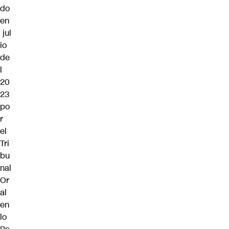
do
en
jul
io
de
l
20
23
po
r
el
Tri
bu
nal
Or
al
en
lo