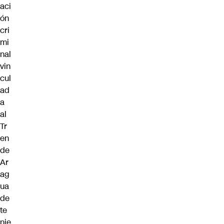
aci
ón
cri
mi
nal
vin
cul
ad
a
al
Tr
en
de
Ar
ag
ua
de
te
nie