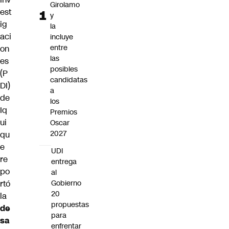
Girolamo
est
y
ig
la
aci
incluye
entre
on
las
es
posibles
(P
candidatas
DI)
a
de
los
Iq
Premios
ui
Oscar
2027
qu
e
UDI
re
entrega
po
al
rtó
Gobierno
20
la
propuestas
de
para
sa
enfrentar