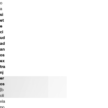
o
a
si
et
e
ci
ud
ad
an
os
ex
tra
nj
er
os
(b
oli
via
no