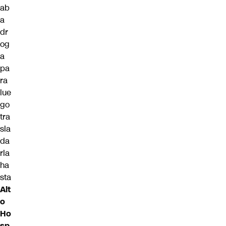
ab
a
dr
og
a
pa
ra
lue
go
tra
sla
da
rla
ha
sta
Alt
o
Ho
sp