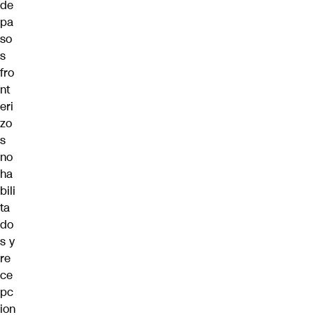
de
pa
so
s
fro
nt
eri
zo
s
no
ha
bili
ta
do
s y
re
ce
pc
ion