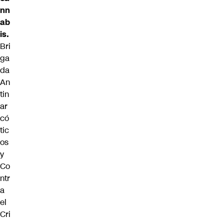
nn
ab
is.
Bri
ga
da
An
tin
ar
có
tic
os
y
Co
ntr
a
el
Cri