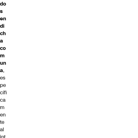
do
s
en
di
ch
a
co
m
un
a
,
es
pe
cífi
ca
m
en
te
al
int