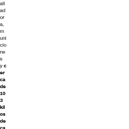
all
ad
or
a,
m
uni
cio
ne
s
y
c
er
ca
de
10
3
kil
os
de
ca