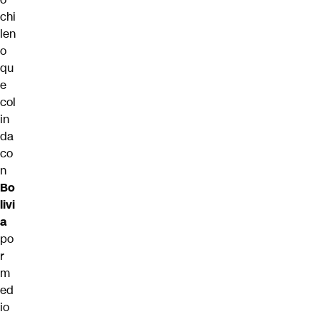
chi
len
o
qu
e
col
in
da
co
n
Bo
livi
a
po
r
m
ed
io