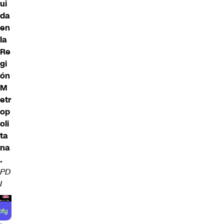
ui
da
en
la
Re
gi
ón
M
etr
op
oli
ta
na
.
PD
I