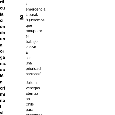
rti
la
cu
emergencia
la
laboral:
ci
“Queremos
que
ón
recuperar
de
el
un
trabajo
a
vuelva
or
a
ga
ser
niz
una
prioridad
ac
nacional”
ió
n
Julieta
cri
Venegas
aterriza
mi
en
na
Chile
l
para
vi