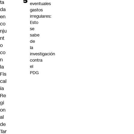
ta
eventuales
da
gastos
en
irregulares:
Esto
co
se
nju
sabe
nt
de
o
la
co
investigación
n
contra
la
el
PDG
Fis
cal
ía
Re
gi
on
al
de
Tar