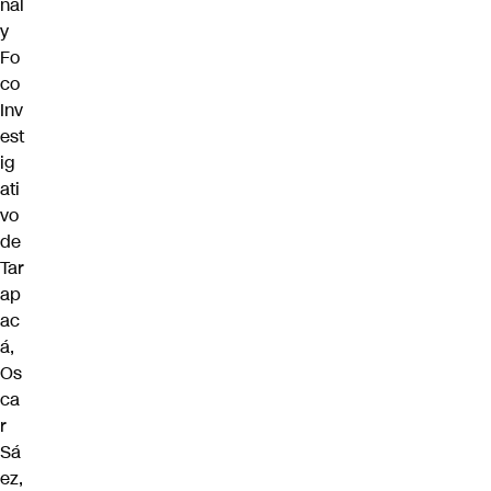
nal
y
Fo
co
Inv
est
ig
ati
vo
de
Tar
ap
ac
á,
Os
ca
r
Sá
ez,