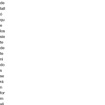
de
tall
ó
qu
e
los
sie
te
de
te
ni
do
s
se
rá
n
for
m
ali