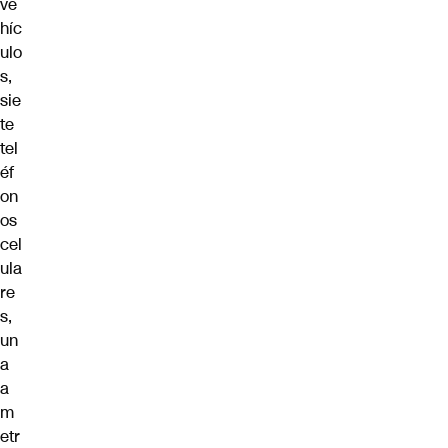
ve
híc
ulo
s,
sie
te
tel
éf
on
os
cel
ula
re
s,
un
a
a
m
etr