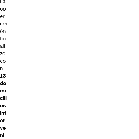
La
op
er
aci
ón
fin
ali
zó
co
n
13
do
mi
cili
os
int
er
ve
ni