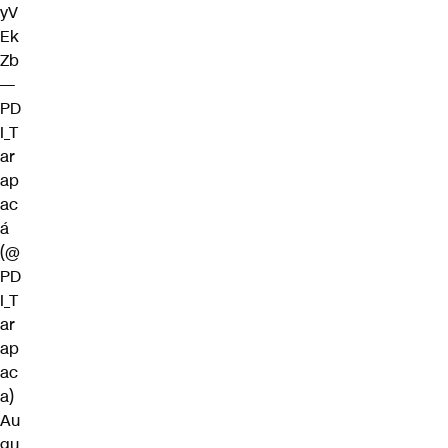
yV
Ek
Zb
—
PD
I_T
ar
ap
ac
á
(@
PD
I_T
ar
ap
ac
a)
Au
gu