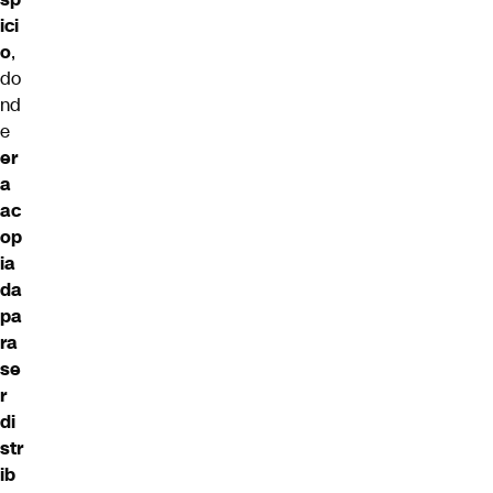
ici
o
,
do
nd
e
er
a
ac
op
ia
da
pa
ra
se
r
di
str
ib