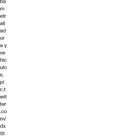
ba
m
etr
all
ad
or
a y
ve
híc
ulo
s.
pi
c.t
wit
ter
.co
m/
dx
St