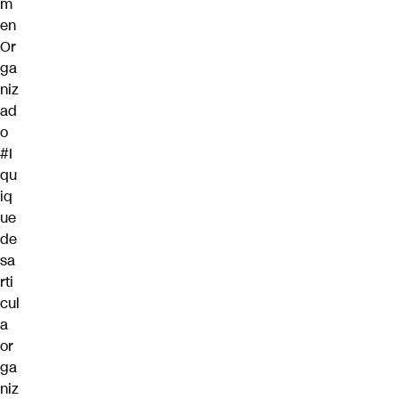
m
en
Or
ga
niz
ad
o
#I
qu
iq
ue
de
sa
rti
cul
a
or
ga
niz