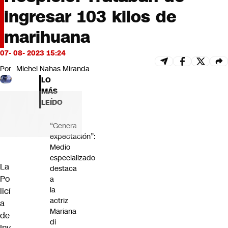
Futuro 360
ingresar 103 kilos de
Opinión
marihuana
07- 08- 2023 15:24
Por
Michel Nahas Miranda
LO
MÁS
LEÍDO
“Genera
expectación”:
Medio
especializado
La
destaca
Po
a
la
licí
actriz
a
Mariana
de
di
Inv