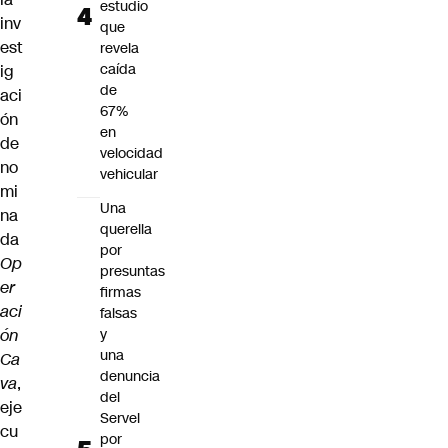
estudio
inv
que
est
revela
caída
ig
de
aci
67%
ón
en
de
velocidad
no
vehicular
mi
Una
na
querella
da
por
Op
presuntas
er
firmas
aci
falsas
ón
y
una
Ca
denuncia
va
,
del
eje
Servel
cu
por