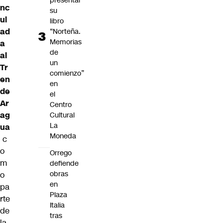
presentar
nc
su
ul
libro
ad
“Norteña.
Memorias
a
de
al
un
Tr
comienzo”
en
en
de
el
Ar
Centro
ag
Cultural
La
ua
Moneda
c
o
Orrego
m
defiende
obras
o
en
pa
Plaza
rte
Italia
de
tras
la