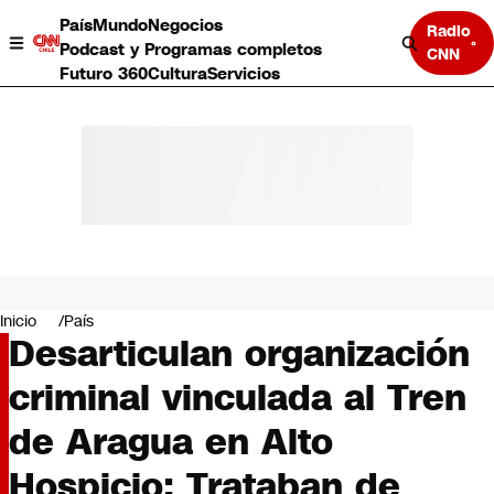
País
Mundo
Negocios
Radio
Podcast y Programas completos
CNN
Futuro 360
Cultura
Servicios
País
Mundo
Negocios
Inicio
País
Desarticulan organización
Deportes
Programas completos
criminal vinculada al Tren
Cultura
Servicios
de Aragua en Alto
Bits
CNN Data
Hospicio: Trataban de
CNN tiempo